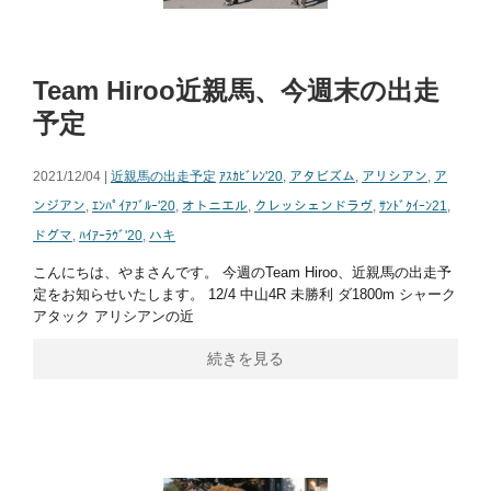
Team Hiroo近親馬、今週末の出走
予定
2021/12/04 |
近親馬の出走予定
ｱｽｶﾋﾞﾚﾝ'20
,
アタビズム
,
アリシアン
,
ア
ンジアン
,
ｴﾝﾊﾟｲｱﾌﾞﾙｰ'20
,
オトニエル
,
クレッシェンドラヴ
,
ｻﾝﾄﾞｸｲｰﾝ21
,
ドグマ
,
ﾊｲｱｰﾗｳﾞ'20
,
ハキ
こんにちは、やまさんです。 今週のTeam Hiroo、近親馬の出走予
定をお知らせいたします。 12/4 中山4R 未勝利 ダ1800m シャーク
アタック アリシアンの近
続きを見る