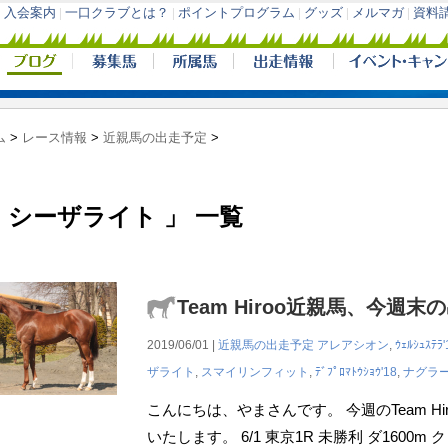
ム
>
レース情報
>
近親馬の出走予定
>
 シーザライト 」 一覧
Team Hiroo近親馬、今週末
2019/06/01 |
近親馬の出走予定
アレアシオン
,
ｳｪﾙｼｭｽﾃﾗ'
ザライト
,
スマイリンフィット
,
ﾃﾞﾌﾟﾛﾏﾄｳｼｮｳ'18
,
ナグラ
こんにちは、やまさんです。 今週のTeam H
いたします。 6/1 東京1R 未勝利 ダ1600