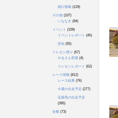
残口情報
(129)
その他
(107)
いななき
(94)
イベント
(109)
イベントレポート
(45)
告知
(55)
トレセン便り
(67)
やまさん部屋
(4)
トレセンレポート
(62)
レース情報
(812)
レース結果
(76)
今週の出走予定
(277)
近親馬の出走予定
(395)
全般
(73)