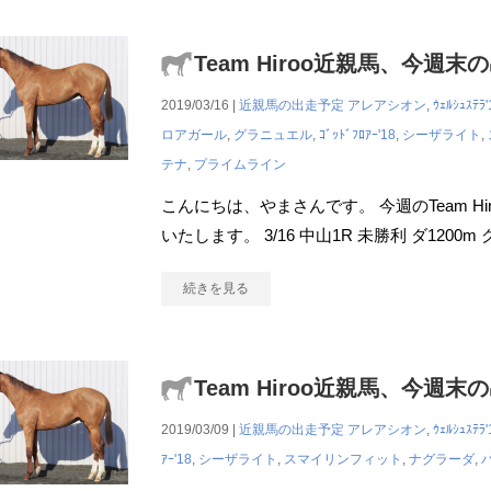
Team Hiroo近親馬、今週末
2019/03/16 |
近親馬の出走予定
アレアシオン
,
ｳｪﾙｼｭｽﾃﾗ'
ロアガール
,
グラニュエル
,
ｺﾞｯﾄﾞﾌﾛｱｰ'18
,
シーザライト
,
テナ
,
プライムライン
こんにちは、やまさんです。 今週のTeam H
いたします。 3/16 中山1R 未勝利 ダ120
続きを見る
Team Hiroo近親馬、今週末
2019/03/09 |
近親馬の出走予定
アレアシオン
,
ｳｪﾙｼｭｽﾃﾗ'
ｱｰ'18
,
シーザライト
,
スマイリンフィット
,
ナグラーダ
,