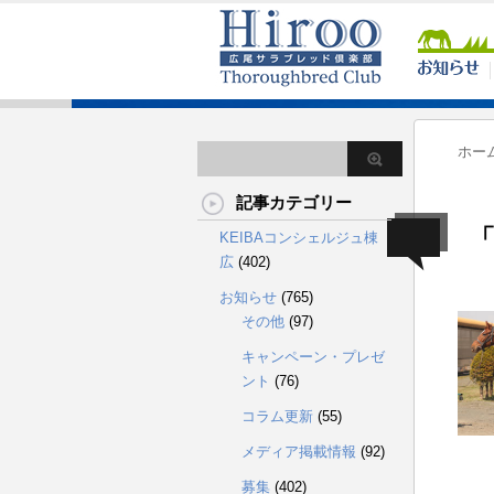
ホー
記事カテゴリー
「
KEIBAコンシェルジュ棟
広
(402)
お知らせ
(765)
その他
(97)
キャンペーン・プレゼ
ント
(76)
コラム更新
(55)
メディア掲載情報
(92)
募集
(402)