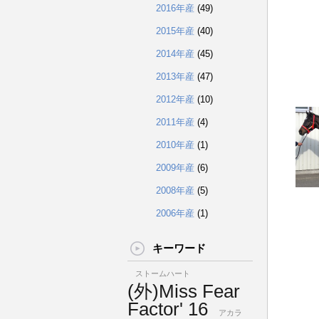
2016年産
(49)
2015年産
(40)
2014年産
(45)
2013年産
(47)
2012年産
(10)
2011年産
(4)
2010年産
(1)
2009年産
(6)
2008年産
(5)
2006年産
(1)
キーワード
ストームハート
(外)Miss Fear
Factor' 16
アカラ