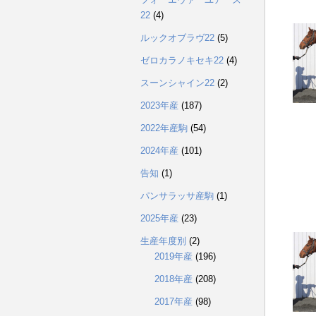
22
(4)
ルックオブラヴ22
(5)
ゼロカラノキセキ22
(4)
スーンシャイン22
(2)
2023年産
(187)
2022年産駒
(54)
2024年産
(101)
告知
(1)
パンサラッサ産駒
(1)
2025年産
(23)
生産年度別
(2)
2019年産
(196)
2018年産
(208)
2017年産
(98)