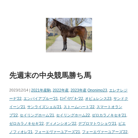
先週末の中央競馬勝ち馬
2023/12/14 |
2021年産駒
,
2022年産
,
2023年産
Ononimo23
,
エレナレジ
ーナ'22
,
エンパイアブルー'21
,
ｴﾝﾊﾟｲｱﾌﾞﾙｰ'22
,
オピュレンス23
,
サンドク
イーン'21
,
サンライズシェル'21
,
ストームハート’22
,
スマートオラン
プ'22
,
セイリングホーム'21
,
セイリングホーム22
,
ゼロカラノキセキ'21
,
ゼロカラノキセキ'22
,
ディメンシオン'22
,
デプロマトウショウ'21
,
ピエ
ノフィオレ'21
,
フォーエヴァーユアーズ'21
,
フォーエヴァーユアーズ'22
,