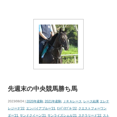
先週末の中央競馬勝ち馬
2023/08/24 |
2020年産駒
,
2021年産駒
,
ＪＲＡレース
,
レース結果
エレナ
レジーナ'22
,
エンパイアブルー'21
,
ｴﾝﾊﾟｲｱﾌﾞﾙｰ'22
,
クエストフォーワン
ダー'21
,
サンドクイーン'21
,
サンライズシェル'21
,
ステラリード'22
,
スト