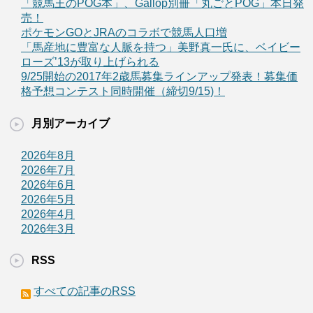
「競馬王のPOG本」、Gallop別冊「丸ごとPOG」本日発
売！
ポケモンGOとJRAのコラボで競馬人口増
「馬産地に豊富な人脈を持つ」美野真一氏に、ベイビー
ローズ’13が取り上げられる
9/25開始の2017年2歳馬募集ラインアップ発表！募集価
格予想コンテスト同時開催（締切9/15)！
月別アーカイブ
2026年8月
2026年7月
2026年6月
2026年5月
2026年4月
2026年3月
RSS
すべての記事のRSS