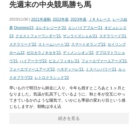
先週末の中央競馬勝ち馬
2023/11/30 |
2021年産駒
,
2022年産
,
2023年産
,
ＪＲＡレース
,
レース結
果
Ononimo23
,
エレナレジーナ'22
,
エンパイアブルー'21
,
オピュレンス
23
,
クエストフォーワンダー'21
,
サンライズシェル'21
,
ステラリード'21
,
ステラリード'22
,
ストームハート’22
,
スマートオランプ'22
,
セイリング
ホーム22
,
ゼロカラノキセキ'21
,
ディメンシオン'22
,
デプロマトウショ
ウ'21
,
ハイアーラヴ'22
,
ピエノフィオレ'21
,
フォーエヴァーユアーズ'21
,
フォーエヴァーユアーズ'22
,
ベネディーレ'21
,
ミスペンバリー'21
,
ルッ
クオブラヴ'22
,
レトロクラシック'22
早いもので明日から師走に入り、今年も残すところあと１ヶ月と
なりました。気温が乱高下しているように、秋と冬が交互にやっ
てきているかのような陽気で、いかにも季節の変わり目という感
じもしますが、朝晩は冷え込
続きを見る