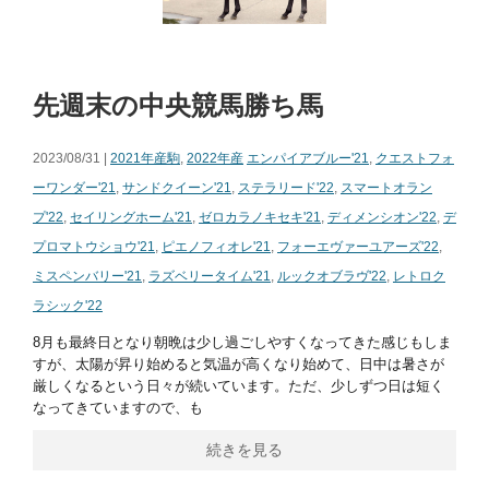
先週末の中央競馬勝ち馬
2023/08/31 |
2021年産駒
,
2022年産
エンパイアブルー'21
,
クエストフォ
ーワンダー'21
,
サンドクイーン'21
,
ステラリード'22
,
スマートオラン
プ'22
,
セイリングホーム'21
,
ゼロカラノキセキ'21
,
ディメンシオン'22
,
デ
プロマトウショウ'21
,
ピエノフィオレ'21
,
フォーエヴァーユアーズ'22
,
ミスペンバリー'21
,
ラズベリータイム'21
,
ルックオブラヴ'22
,
レトロク
ラシック'22
8月も最終日となり朝晩は少し過ごしやすくなってきた感じもしま
すが、太陽が昇り始めると気温が高くなり始めて、日中は暑さが
厳しくなるという日々が続いています。ただ、少しずつ日は短く
なってきていますので、も
続きを見る