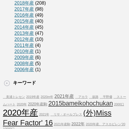
2018年産
(208)
2017年産
(98)
2016年産
(49)
2015年産
(40)
2014年産
(45)
2013年産
(47)
2012年産
(10)
2011年産
(4)
2010年産
(1)
2009年産
(6)
2008年産
(5)
2006年産
(1)
キーワード
2021年産
美浦トレセン
2019年産
2020m年
アカラ
坂路
平野優
ストー
2015bameikohochukan
2020年産駒
ムハート
2020年
2000口
2020年産
(外)Miss
2021年
リサ・オールプレス
Fear Factor' 16
2022年
2021年産駒
2020年産、アスカビレン'20
10000口