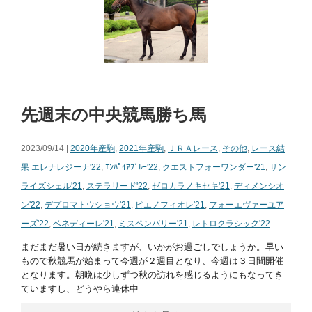
先週末の中央競馬勝ち馬
2023/09/14 |
2020年産駒
,
2021年産駒
,
ＪＲＡレース
,
その他
,
レース結
果
エレナレジーナ'22
,
ｴﾝﾊﾟｲｱﾌﾞﾙｰ'22
,
クエストフォーワンダー'21
,
サン
ライズシェル'21
,
ステラリード'22
,
ゼロカラノキセキ'21
,
ディメンシオ
ン'22
,
デプロマトウショウ'21
,
ピエノフィオレ'21
,
フォーエヴァーユア
ーズ'22
,
ベネディーレ'21
,
ミスペンバリー'21
,
レトロクラシック'22
まだまだ暑い日が続きますが、いかがお過ごしでしょうか。早い
もので秋競馬が始まって今週が２週目となり、今週は３日間開催
となります。朝晩は少しずつ秋の訪れを感じるようにもなってき
ていますし、どうやら連休中