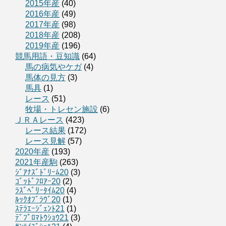
2015年産
(40)
2016年産
(49)
2017年産
(98)
2018年産
(208)
2019年産
(196)
競馬用語・豆知識
(64)
馬の病気やケガ
(4)
馬体の見方
(3)
馬具
(1)
レース
(51)
牧場・トレセン施設
(6)
ＪＲＡレース
(423)
レース結果
(172)
レース見解
(57)
2020年産
(193)
2021年産駒
(263)
ｼﾞｱﾅｽﾞﾄﾞﾘｰﾑ20
(3)
ｺﾞｯﾄﾞﾌﾛｱｰ20
(2)
ﾗｽﾞﾍﾞﾘｰﾀｲﾑ20
(4)
ﾙｯｸｵﾌﾞﾗｳﾞ20
(1)
ｽﾃﾗｴｰｼﾞｪﾝﾄ21
(1)
ﾃﾞﾌﾟﾛﾏﾄｳｼｮｳ21
(3)