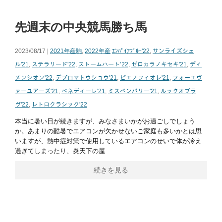
先週末の中央競馬勝ち馬
2023/08/17 |
2021年産駒
,
2022年産
ｴﾝﾊﾟｲｱﾌﾞﾙｰ'22
,
サンライズシェ
ル'21
,
ステラリード'22
,
ストームハート’22
,
ゼロカラノキセキ'21
,
ディ
メンシオン'22
,
デプロマトウショウ'21
,
ピエノフィオレ'21
,
フォーエヴ
ァーユアーズ'21
,
ベネディーレ'21
,
ミスペンバリー'21
,
ルックオブラ
ヴ'22
,
レトロクラシック'22
本当に暑い日が続きますが、みなさまいかがお過ごしでしょう
か。あまりの酷暑でエアコンが欠かせないご家庭も多いかとは思
いますが、熱中症対策で使用しているエアコンのせいで体が冷え
過ぎてしまったり、炎天下の屋
続きを見る