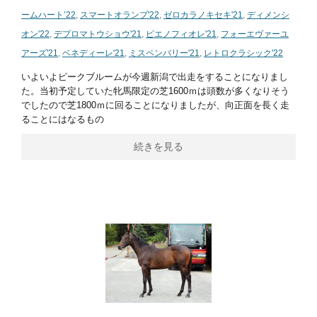
ームハート’22
,
スマートオランプ'22
,
ゼロカラノキセキ'21
,
ディメンシ
オン'22
,
デプロマトウショウ'21
,
ピエノフィオレ'21
,
フォーエヴァーユ
アーズ'21
,
ベネディーレ'21
,
ミスペンバリー'21
,
レトロクラシック'22
いよいよピークブルームが今週新潟で出走をすることになりまし
た。当初予定していた牝馬限定の芝1600ｍは頭数が多くなりそう
でしたので芝1800ｍに回ることになりましたが、向正面を長く走
ることにはなるもの
続きを見る