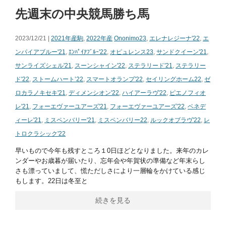
先週末の中央競馬勝ち馬
2023/12/21 |
2021年産駒
,
2022年産
Ononimo23
,
エレナレジーナ'22
,
エ
ンパイアブルー'21
,
ｴﾝﾊﾟｲｱﾌﾞﾙｰ'22
,
オピュレンス23
,
サンドクイーン'21
,
サンライズシェル'21
,
スーンシャイン'22
,
ステラリード'21
,
ステラリー
ド'22
,
ストームハート’22
,
スマートオランプ'22
,
セイリングホーム22
,
ゼ
ロカラノキセキ'21
,
ディメンシオン'22
,
ハイアーラヴ'22
,
ピエノフィオ
レ'21
,
フォーエヴァーユアーズ'21
,
フォーエヴァーユアーズ'22
,
ベネデ
ィーレ'21
,
ミスペンバリー'21
,
ミスペンバリー22
,
ルックオブラヴ'22
,
レ
トロクラシック'22
早いもので今年も残すところ１0日ほどとなりました。来年のカレ
ンダーやお歳暮が届いたり、忘年会や年賀状の準備など年末らし
さも漂っていまして、慌ただしさにより一層輪をかけている感じ
もします。22日は冬至と
続きを見る