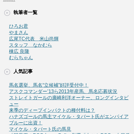
執筆者一覧
ひろお君
やまさん
広尾TC代表 米山尚輝
スタッフ なかむら
棟広 良隆
むらちゃん
人気記事
馬名選挙、馬名“立候補”好評受付中！
アスクコマンダー’13ら2013年産馬、馬名応募状況
ストレイトガールの廣崎利洋オーナー、ロングインタビ
ュー
来季のディープインパクトの種付料は？
ハナズゴールの馬主マイケル・タバート氏がエンパイア
ブルーに出資！
マイケル・タバート氏の馬見