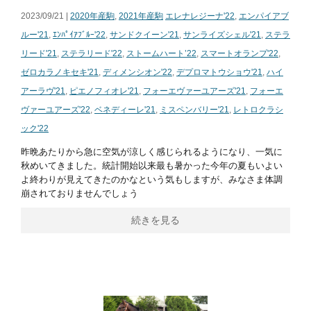
2023/09/21 |
2020年産駒
,
2021年産駒
エレナレジーナ'22
,
エンパイアブ
ルー'21
,
ｴﾝﾊﾟｲｱﾌﾞﾙｰ'22
,
サンドクイーン'21
,
サンライズシェル'21
,
ステラ
リード'21
,
ステラリード'22
,
ストームハート’22
,
スマートオランプ'22
,
ゼロカラノキセキ'21
,
ディメンシオン'22
,
デプロマトウショウ'21
,
ハイ
アーラヴ'21
,
ピエノフィオレ'21
,
フォーエヴァーユアーズ'21
,
フォーエ
ヴァーユアーズ'22
,
ベネディーレ'21
,
ミスペンバリー'21
,
レトロクラシ
ック'22
昨晩あたりから急に空気が涼しく感じられるようになり、一気に
秋めいてきました。統計開始以来最も暑かった今年の夏もいよい
よ終わりが見えてきたのかなという気もしますが、みなさま体調
崩されておりませんでしょう
続きを見る