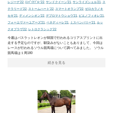
レジーナ'22
,
ｴﾝﾊﾟｲｱﾌﾞﾙｰ'22
,
サンドクイーン'21
,
サンライズシェル'21
,
ス
テラリード'22
,
ストームハート’22
,
スマートオランプ'22
,
ゼロカラノキ
セキ'21
,
ディメンシオン'22
,
デプロマトウショウ'21
,
ピエノフィオレ'21
,
フォーエヴァーユアーズ'21
,
ベネディーレ'21
,
ミスペンバリー'21
,
ルッ
クオブラヴ'22
,
レトロクラシック'22
今週はバスラットレオンが韓国で行われるコリアスプリントに出
走する予定なのですが、馴染みがないこともありまして、今回は
レースが行われるソウル競馬場について調べてみました。 ソウル
競馬場は１周180
続きを見る