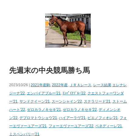
先週末の中央競馬勝ち馬
2023/10/26 |
2021年産駒
,
2022年産
,
ＪＲＡレース
,
レース結果
エレナレ
ジーナ'22
,
エンパイアブルー'21
,
ｴﾝﾊﾟｲｱﾌﾞﾙｰ'22
,
クエストフォーワンダ
ー'21
,
サンドクイーン'21
,
スーンシャイン'22
,
ステラリード'21
,
ストーム
ハート’22
,
ゼロカラノキセキ'21
,
ゼロカラノキセキ'22
,
ディメンシオ
ン'22
,
デプロマトウショウ'21
,
ハイアーラヴ'21
,
ピエノフィオレ'21
,
フォ
ーエヴァーユアーズ'21
,
フォーエヴァーユアーズ'22
,
ベネディーレ'21
,
ミスペンバリー'21