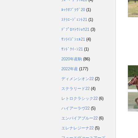
ﾙｯｸｵﾌﾞﾗｳﾞ20
(1)
ｽﾃﾗｴｰｼﾞｪﾝﾄ21
(1)
ﾃﾞﾌﾟﾛﾏﾄｳｼｮｳ21
(3)
ｻﾝﾗｲｽﾞｼｪﾙ21
(4)
ｻﾝﾄﾞｸｲｰﾝ21
(1)
2020年産駒
(86)
2022年産
(177)
ディメンシオン22
(2)
ステラリード22
(4)
レトロクラシック22
(6)
ハイアーラヴ22
(5)
エンパイアブルー22
(6)
エレナレジーナ22
(5)
フォーエヴァーユアーズ