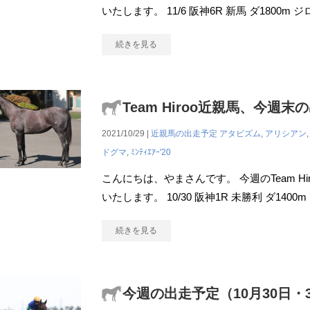
いたします。 11/6 阪神6R 新馬 ダ1800
続きを見る
Team Hiroo近親馬、今週末
2021/10/29 |
近親馬の出走予定
アタビズム
,
アリシアン
ドグマ
,
ﾐﾝﾃｨｴｱｰ'20
こんにちは、やまさんです。 今週のTeam H
いたします。 10/30 阪神1R 未勝利 ダ1400m
続きを見る
今週の出走予定（10月30日・