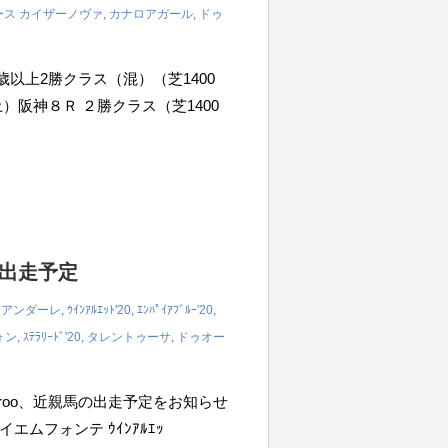
ース
カイザーノヴァ
,
カナロアガール
,
ドゥ
R 3歳以上2勝クラス（混）（芝1400
（土）阪神８Ｒ ２勝クラス（芝1400
の出走予定
,
アンダーレ
,
ｳｲﾝｱﾙｴｯﾄ'20
,
ｴﾝﾊﾟｲｱﾌﾞﾙｰ'20
,
ォン
,
ｽﾃﾗﾘｰﾄﾞ'20
,
タレントゥーサ
,
ドゥオー
iroo、近親馬の出走予定をお知らせ
テイエムフォンテ ｳｲﾝｱﾙｴｯ