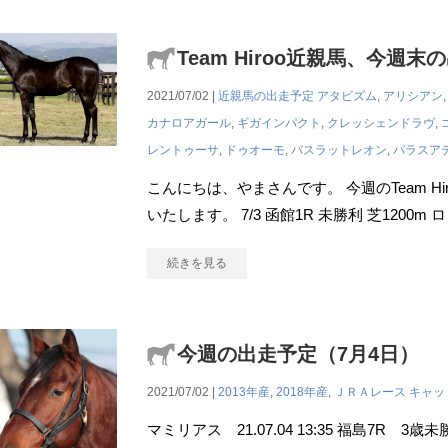
Team Hiroo近親馬、今週末
2021/07/02 |
近親馬の出走予定
アタビズム
,
アリシアン
カナロアガール
,
ギガインパクト
,
クレッシェンドラヴ
,
レントゥーサ
,
ドゥオーモ
,
バスラットレオン
,
パラスア
こんにちは、やまさんです。 今週のTeam H
いたします。 7/3 函館1R 未勝利 芝1200
続きを見る
今週の出走予定（7月4日）
2021/07/02 |
2013年産
,
2018年産
,
ＪＲＡレース
キャッ
マミリアス 21.07.04 13:35 福島7R 3