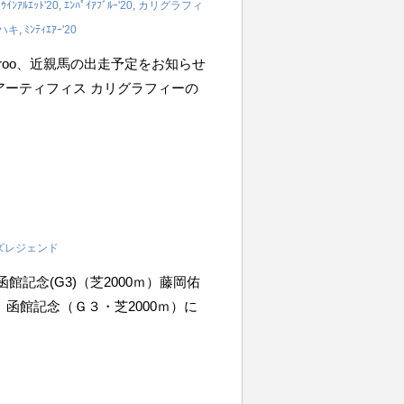
,
ｳｲﾝｱﾙｴｯﾄ'20
,
ｴﾝﾊﾟｲｱﾌﾞﾙｰ'20
,
カリグラフィ
ハキ
,
ﾐﾝﾃｨｴｱｰ'20
iroo、近親馬の出走予定をお知らせ
0m アーティフィス カリグラフィーの
ズレジェンド
R 函館記念(G3)（芝2000ｍ）藤岡佑
１Ｒ 函館記念（Ｇ３・芝2000ｍ）に