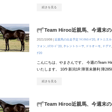
続きを見る
Team Hiroo近親馬、今週末
2021/10/08 |
近親馬の出走予定
ｳｲﾝｱﾙｴｯﾄ'20
,
オトニエル
フォン
,
ｽﾃﾗﾘｰﾄﾞ'20
,
タレントゥーサ
,
ドゥオーモ
,
ドグマ
ｸ'20
こんにちは、やまさんです。 今週のTeam H
いたします。 10/9 新潟1R 障害未勝利 障2
続きを見る
Team Hiroo近親馬、今週末