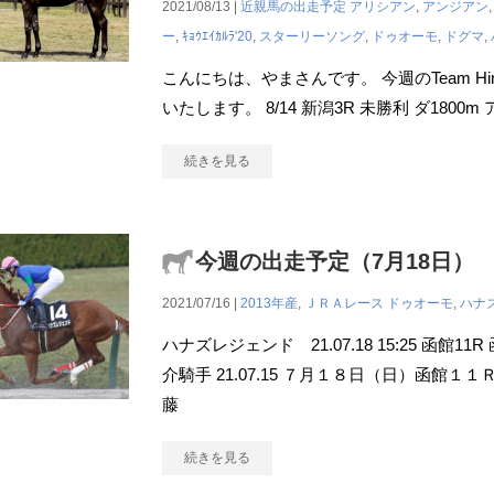
2021/08/13 |
近親馬の出走予定
アリシアン
,
アンジアン
ー
,
ｷｮｳｴｲｶﾙﾗ'20
,
スターリーソング
,
ドゥオーモ
,
ドグマ
,
こんにちは、やまさんです。 今週のTeam H
いたします。 8/14 新潟3R 未勝利 ダ180
続きを見る
今週の出走予定（7月18日）
2021/07/16 |
2013年産
,
ＪＲＡレース
ドゥオーモ
,
ハナ
ハナズレジェンド 21.07.18 15:25 函館11
介騎手 21.07.15 ７月１８日（日）函館１
藤
続きを見る