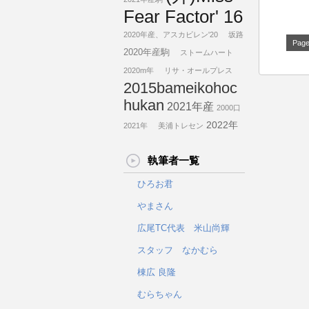
Fear Factor' 16
2020年産、アスカビレン'20
坂路
Page
2020年産駒
ストームハート
2020m年
リサ・オールプレス
2015bameikohoc
hukan
2021年産
2000口
2022年
2021年
美浦トレセン
執筆者一覧
ひろお君
やまさん
広尾TC代表 米山尚輝
スタッフ なかむら
棟広 良隆
むらちゃん