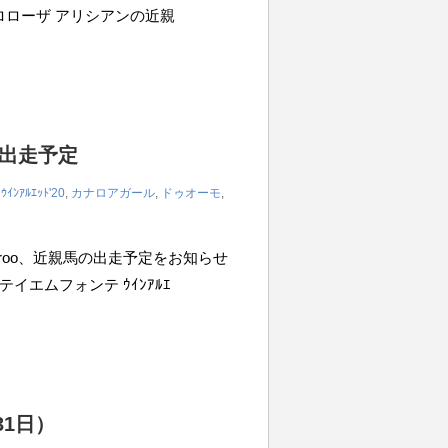
m ジロローザ アリシアンの近親
の出走予定
,
ｳｲﾝｱﾙｴｯﾄ'20
,
カナロアガール
,
ドゥオーモ
,
iroo、近親馬の出走予定をお知らせ
 テイエムフォンテ ｳｲﾝｱﾙｴ
31日）