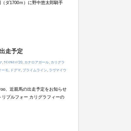
勝利（ダ1700ｍ）に野中悠太郎騎手
の出走予定
ヤ
,
ｳｲﾝｱﾙｴｯﾄ'20
,
カナロアガール
,
カリグラ
オーモ
,
ドグマ
,
プライムライン
,
ラヴマイウ
iroo、近親馬の出走予定をお知らせ
0m トリプルフォー カリグラフィーの