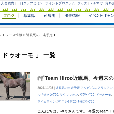
ム
>
レース情報
>
近親馬の出走予定
>
 ドゥオーモ 」 一覧
Team Hiroo近親馬、今週末
2021/11/05 |
近親馬の出走予定
アタビズム
,
アリシアン
ル
,
ｷｮｳｴｲｶﾙﾗ'20
,
サクソフォン
,
ｽﾃﾗﾘｰﾄﾞ'20
,
ドゥオーモ
,
ライムライン
,
ﾗｽﾞﾍﾞﾘｰﾀｲﾑ'20
,
ﾚﾄﾛｸﾗｼｯｸ'20
こんにちは、やまさんです。 今週のTeam H