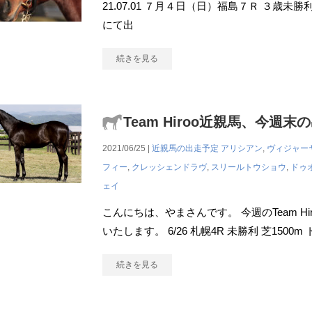
21.07.01 ７月４日（日）福島７Ｒ ３歳未
にて出
続きを見る
Team Hiroo近親馬、今週末
2021/06/25 |
近親馬の出走予定
アリシアン
,
ヴィジャー
フィー
,
クレッシェンドラヴ
,
スリールトウショウ
,
ドゥ
ェイ
こんにちは、やまさんです。 今週のTeam H
いたします。 6/26 札幌4R 未勝利 芝150
続きを見る