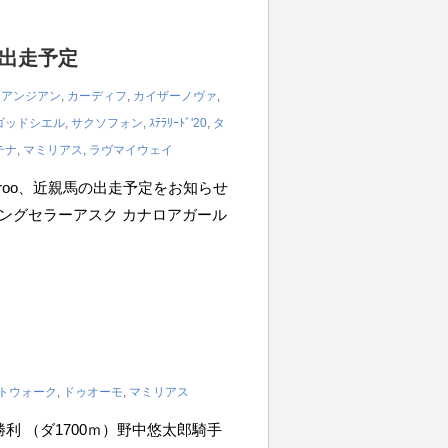
の出走予定
,
アンジアン
,
カーディフ
,
カイザーノヴァ
,
ゴッドシエル
,
サクソフォン
,
ｽﾃﾗﾘｰﾄﾞ'20
,
タ
テナ
,
マミリアス
,
ラヴマイウェイ
iroo、近親馬の出走予定をお知らせ
m ロングセラーアスク カナロアガール
トウォーク
,
ドゥオーモ
,
マミリアス
歳未勝利 （ダ1700ｍ）野中悠太郎騎手