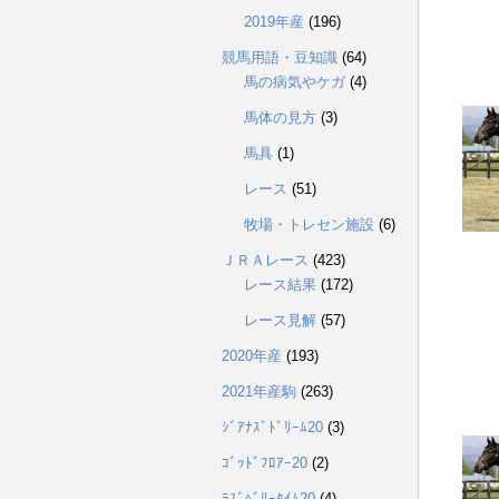
2019年産
(196)
競馬用語・豆知識
(64)
馬の病気やケガ
(4)
馬体の見方
(3)
馬具
(1)
レース
(51)
牧場・トレセン施設
(6)
ＪＲＡレース
(423)
レース結果
(172)
レース見解
(57)
2020年産
(193)
2021年産駒
(263)
ｼﾞｱﾅｽﾞﾄﾞﾘｰﾑ20
(3)
ｺﾞｯﾄﾞﾌﾛｱｰ20
(2)
ﾗｽﾞﾍﾞﾘｰﾀｲﾑ20
(4)