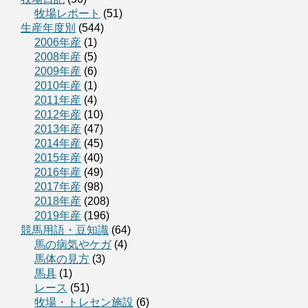
牧場レポート
(51)
生産年度別
(544)
2006年産
(1)
2008年産
(5)
2009年産
(6)
2010年産
(1)
2011年産
(4)
2012年産
(10)
2013年産
(47)
2014年産
(45)
2015年産
(40)
2016年産
(49)
2017年産
(98)
2018年産
(208)
2019年産
(196)
競馬用語・豆知識
(64)
馬の病気やケガ
(4)
馬体の見方
(3)
馬具
(1)
レース
(51)
牧場・トレセン施設
(6)