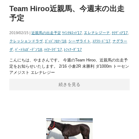
Team Hiroo近親馬、今週末の出走
予定
2019/02/15 |
近親馬の出走予定
ｳｲﾝｱﾙｴｯﾄ'17
,
エレナレジーナ
,
ｸﾘｳﾞｨｱ'17
,
クレッシェンドラヴ
,
ｺﾞｯﾄﾞﾌﾛｱｰ'18
,
シーザライト
,
ｽﾃﾗﾘｰﾄﾞ'17
,
ナグラー
ダ
,
ﾊﾞｰﾄﾗﾑｶﾞｰﾃﾞﾝ'18
,
ﾊｲｱｰﾗｳﾞ'17
,
ﾚﾌｨﾅｰﾀﾞ'17
こんにちは、やまさんです。 今週のTeam Hiroo、近親馬の出走予
定をお知らせいたします。 2/16 小倉2R 未勝利 ダ1000m トーセン
アメジスト エレナレジー
続きを見る