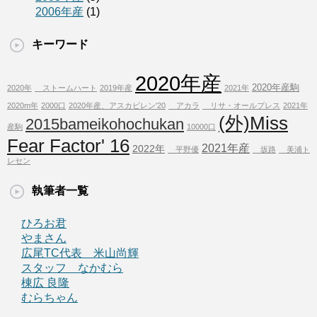
2006年産
(1)
キーワード
2020年産
2020年産駒
2020年
ストームハート
2019年産
2021年
2020m年
2000口
2020年産、アスカビレン'20
アカラ
リサ・オールプレス
2021年
(外)Miss
2015bameikohochukan
産駒
10000口
Fear Factor' 16
2021年産
2022年
平野優
坂路
美浦ト
レセン
執筆者一覧
ひろお君
やまさん
広尾TC代表 米山尚輝
スタッフ なかむら
棟広 良隆
むらちゃん