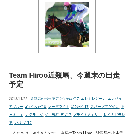
Team Hiroo近親馬、今週末の出走
予定
2018/11/22 |
近親馬の出走予定
ｳｲﾝｱﾙｴｯﾄ'17
,
エレナレジーナ
,
エンパイ
アブルー
,
ｺﾞｯﾄﾞﾌﾛｱｰ'18
,
シーザライト
,
ｽﾃﾗﾘｰﾄﾞ'17
,
スパーブアゲイン
,
ド
ゥオーモ
,
ナグラーダ
,
ﾊﾞｰﾄﾗﾑｶﾞｰﾃﾞﾝ'17
,
ブライトメモリー
,
レイナグラシ
ア
,
ﾚﾌｨﾅｰﾀﾞ'17
こんにちは、やまさんです。 今週のTeam Hiroo、近親馬の出走予