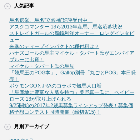
人気記事
馬名選挙、馬名“立候補”好評受付中！
アスクコマンダー’13ら2013年産馬、馬名応募状況
ストレイトガールの廣崎利洋オーナー、ロングインタビ
ュー
来季のディープインパクトの種付料は？
ハナズゴールの馬主マイケル・タバート氏がエンパイア
ブルーに出資！
マイケル・タバート氏の馬見
「競馬王のPOG本」、Gallop別冊「丸ごとPOG」本日発
売！
ポケモンGOとJRAのコラボで競馬人口増
「馬産地に豊富な人脈を持つ」美野真一氏に、ベイビー
ローズ’13が取り上げられる
9/25開始の2017年2歳馬募集ラインアップ発表！募集価
格予想コンテスト同時開催（締切9/15)！
月別アーカイブ