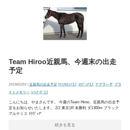
Team Hiroo近親馬、今週末の出走
予定
2019/02/02 |
近親馬の出走予定
ｳｲﾝｱﾙｴｯﾄ'17
,
ｸﾘｳﾞｨｱ'17
,
ナグラーダ
,
ブラ
イトメモリー
,
ﾚﾌｨﾅｰﾀﾞ'17
こんにちは、やまさんです。 今週のTeam Hiroo、近親馬の出走予
定をお知らせいたします。 2/2 東京1R 未勝利 ダ1300m ブラック
アルテミス ｸﾘｳﾞｨｱ'
続きを見る