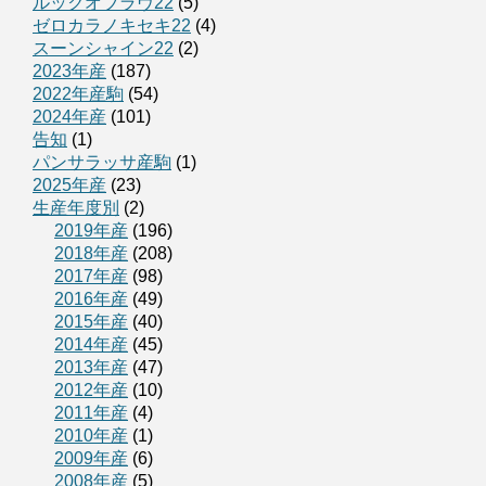
ルックオブラヴ22
(5)
ゼロカラノキセキ22
(4)
スーンシャイン22
(2)
2023年産
(187)
2022年産駒
(54)
2024年産
(101)
告知
(1)
パンサラッサ産駒
(1)
2025年産
(23)
生産年度別
(2)
2019年産
(196)
2018年産
(208)
2017年産
(98)
2016年産
(49)
2015年産
(40)
2014年産
(45)
2013年産
(47)
2012年産
(10)
2011年産
(4)
2010年産
(1)
2009年産
(6)
2008年産
(5)