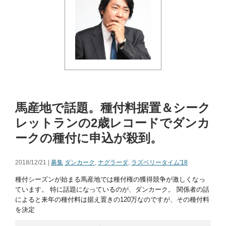
馬産地で話題。種付料据置＆シーク
レットランの2歳レコードでダンカ
ークの種付に申込が殺到。
2018/12/21 |
募集
ダンカーク
,
ナグラーダ
,
ラズベリータイム'18
種付シーズンが始まる馬産地では種付権の獲得競争が激しくなっ
ています。 特に話題になっているのが、ダンカーク。 関係者の話
によると来年の種付料は据え置きの120万なのですが、その種付料
を決定