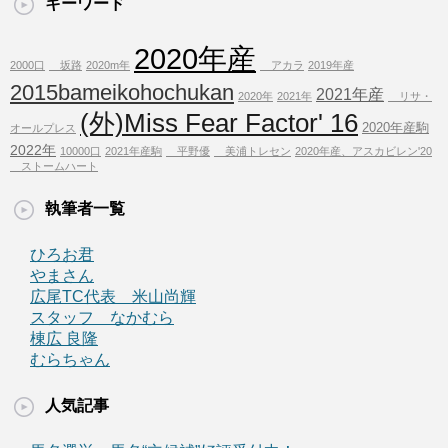
キーワード
2020年産
2000口
坂路
2020m年
アカラ
2019年産
2015bameikohochukan
2021年産
2020年
2021年
リサ・
(外)Miss Fear Factor' 16
2020年産駒
オールプレス
2022年
10000口
2021年産駒
平野優
美浦トレセン
2020年産、アスカビレン'20
ストームハート
執筆者一覧
ひろお君
やまさん
広尾TC代表 米山尚輝
スタッフ なかむら
棟広 良隆
むらちゃん
人気記事