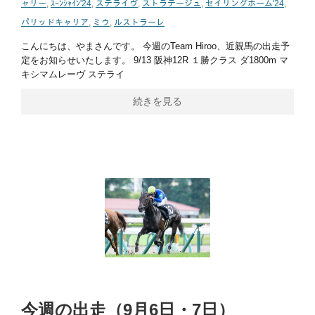
ャリー
,
ｽｰﾝｼｬｲﾝ'24
,
ステライヴ
,
ストラテージュ
,
セイリングホーム'24
,
パリッドキャリア
,
ミウ
,
ルストラーレ
こんにちは、やまさんです。 今週のTeam Hiroo、近親馬の出走予
定をお知らせいたします。 9/13 阪神12R １勝クラス ダ1800m マ
キシマムレーヴ ステライ
続きを見る
今週の出走（9月6日・7日）