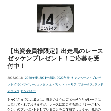
【出資会員様限定】出走馬のレース
ゼッケンプレゼント！ご応募を受
付中！
2025/09/18 |
2020年産
,
2021年産駒
,
2022年産
,
キャンペーン・プレゼ
ント
グランツベリー
,
コンタンゴ
,
パリッドキャリア
,
ブルータス
,
ランド
オブラヴ
,
ロンパイア
おかげさまでここ最近は、毎週のように広尾っ仔たちがレースに
出走してくれておりますが、レースに出走する度に「レースゼッ
ケン」のプレゼントをしていることをご存知でしょうか。各馬の