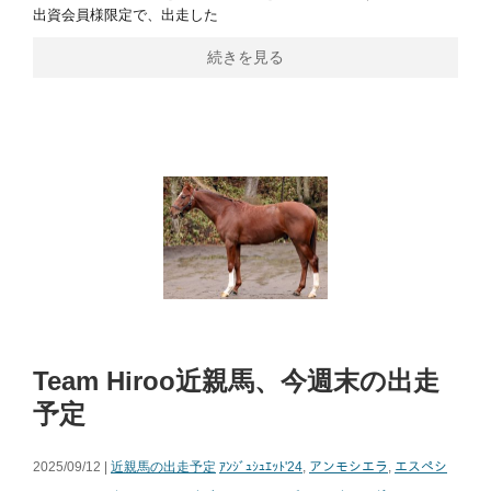
出資会員様限定で、出走した
続きを見る
Team Hiroo近親馬、今週末の出走
予定
2025/09/12 |
近親馬の出走予定
ｱﾝｼﾞｭｼｭｴｯﾄ'24
,
アンモシエラ
,
エスペシ