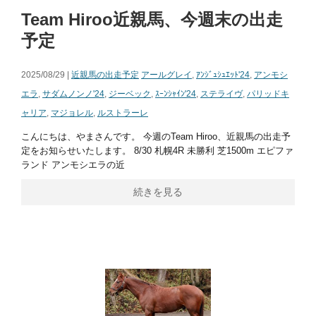
Team Hiroo近親馬、今週末の出走
予定
2025/08/29 |
近親馬の出走予定
アールグレイ
,
ｱﾝｼﾞｭｼｭｴｯﾄ'24
,
アンモシ
エラ
,
サダムノンノ'24
,
ジーベック
,
ｽｰﾝｼｬｲﾝ'24
,
ステライヴ
,
パリッドキ
ャリア
,
マジョレル
,
ルストラーレ
こんにちは、やまさんです。 今週のTeam Hiroo、近親馬の出走予
定をお知らせいたします。 8/30 札幌4R 未勝利 芝1500m エピファ
ランド アンモシエラの近
続きを見る