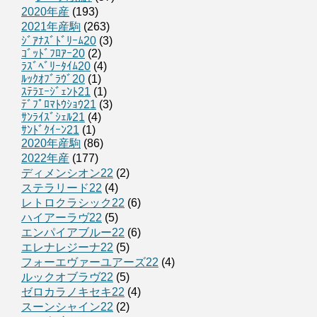
2020年産
(193)
2021年産駒
(263)
ｼﾞｱﾅｽﾞﾄﾞﾘｰﾑ20
(3)
ｺﾞｯﾄﾞﾌﾛｱｰ20
(2)
ﾗｽﾞﾍﾞﾘｰﾀｲﾑ20
(4)
ﾙｯｸｵﾌﾞﾗｳﾞ20
(1)
ｽﾃﾗｴｰｼﾞｪﾝﾄ21
(1)
ﾃﾞﾌﾟﾛﾏﾄｳｼｮｳ21
(3)
ｻﾝﾗｲｽﾞｼｪﾙ21
(4)
ｻﾝﾄﾞｸｲｰﾝ21
(1)
2020年産駒
(86)
2022年産
(177)
ディメンシオン22
(2)
ステラリード22
(4)
レトロクラシック22
(6)
ハイアーラヴ22
(5)
エンパイアブルー22
(6)
エレナレジーナ22
(5)
フォーエヴァーユアーズ22
(4)
ルックオブラヴ22
(5)
ゼロカラノキセキ22
(4)
スーンシャイン22
(2)