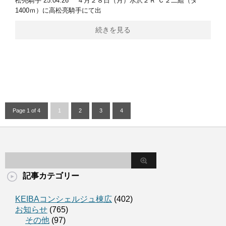
松亮騎手 25.04.26 ４月２８日（月）水沢２Ｒ Ｃ２二組（ダ
1400ｍ）に高松亮騎手にて出
続きを見る
Page 1 of 4
1
2
3
4
記事カテゴリー
KEIBAコンシェルジュ棟広
(402)
お知らせ
(765)
その他
(97)