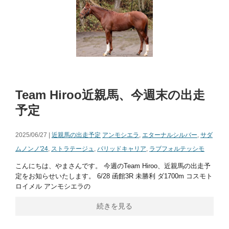
Team Hiroo近親馬、今週末の出走
予定
2025/06/27 |
近親馬の出走予定
アンモシエラ
,
エターナルシルバー
,
サダ
ムノンノ'24
,
ストラテージュ
,
パリッドキャリア
,
ラブフォルテッシモ
こんにちは、やまさんです。 今週のTeam Hiroo、近親馬の出走予
定をお知らせいたします。 6/28 函館3R 未勝利 ダ1700m コスモト
ロイメル アンモシエラの
続きを見る