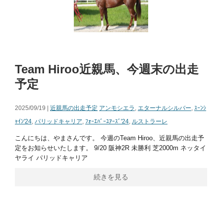
Team Hiroo近親馬、今週末の出走
予定
2025/09/19 |
近親馬の出走予定
アンモシエラ
,
エターナルシルバー
,
ｽｰﾝｼ
ｬｲﾝ'24
,
パリッドキャリア
,
ﾌｫｰｴﾊﾞｰﾕｱｰｽﾞ'24
,
ルストラーレ
こんにちは、やまさんです。 今週のTeam Hiroo、近親馬の出走予
定をお知らせいたします。 9/20 阪神2R 未勝利 芝2000m ネッタイ
ヤライ パリッドキャリア
続きを見る