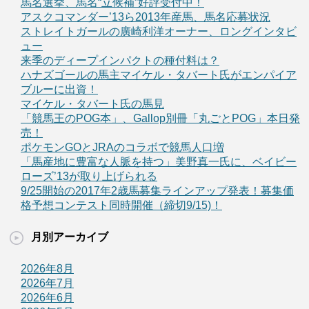
馬名選挙、馬名“立候補”好評受付中！
アスクコマンダー’13ら2013年産馬、馬名応募状況
ストレイトガールの廣崎利洋オーナー、ロングインタビ
ュー
来季のディープインパクトの種付料は？
ハナズゴールの馬主マイケル・タバート氏がエンパイア
ブルーに出資！
マイケル・タバート氏の馬見
「競馬王のPOG本」、Gallop別冊「丸ごとPOG」本日発
売！
ポケモンGOとJRAのコラボで競馬人口増
「馬産地に豊富な人脈を持つ」美野真一氏に、ベイビー
ローズ’13が取り上げられる
9/25開始の2017年2歳馬募集ラインアップ発表！募集価
格予想コンテスト同時開催（締切9/15)！
月別アーカイブ
2026年8月
2026年7月
2026年6月