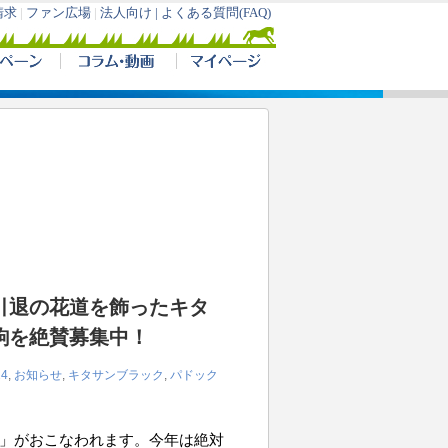
引退の花道を飾ったキタ
駒を絶賛募集中！
4
,
お知らせ
,
キタサンブラック
,
パドック
)」がおこなわれます。今年は絶対