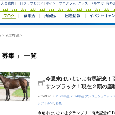
ム
>
2023年産
>
 募集 」 一覧
今週末はいよいよ有馬記念！
サンブラック！現在２頭の産
2024/12/18 |
2023年産
,
2024年産
アンジュシュエット’2
シアトル'23
,
募集
今週末はいよいよグランプリ「有馬記念(G1