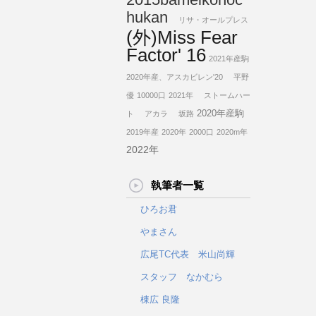
hukan
リサ・オールプレス
(外)Miss Fear
Factor' 16
2021年産駒
2020年産、アスカビレン'20
平野
優
10000口
2021年
ストームハー
2020年産駒
ト
アカラ
坂路
2019年産
2020年
2000口
2020m年
2022年
執筆者一覧
ひろお君
やまさん
広尾TC代表 米山尚輝
スタッフ なかむら
棟広 良隆