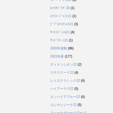
ﾙｯｸｵﾌﾞﾗｳﾞ20
(1)
ｽﾃﾗｴｰｼﾞｪﾝﾄ21
(1)
ﾃﾞﾌﾟﾛﾏﾄｳｼｮｳ21
(3)
ｻﾝﾗｲｽﾞｼｪﾙ21
(4)
ｻﾝﾄﾞｸｲｰﾝ21
(1)
2020年産駒
(86)
2022年産
(177)
ディメンシオン22
(2)
ステラリード22
(4)
レトロクラシック22
(6)
ハイアーラヴ22
(5)
エンパイアブルー22
(6)
エレナレジーナ22
(5)
フォーエヴァーユアーズ