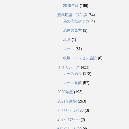
2019年産
(196)
競馬用語・豆知識
(64)
馬の病気やケガ
(4)
馬体の見方
(3)
馬具
(1)
レース
(51)
牧場・トレセン施設
(6)
ＪＲＡレース
(423)
レース結果
(172)
レース見解
(57)
2020年産
(193)
2021年産駒
(263)
ｼﾞｱﾅｽﾞﾄﾞﾘｰﾑ20
(3)
ｺﾞｯﾄﾞﾌﾛｱｰ20
(2)
ﾗｽﾞﾍﾞﾘｰﾀｲﾑ20
(4)