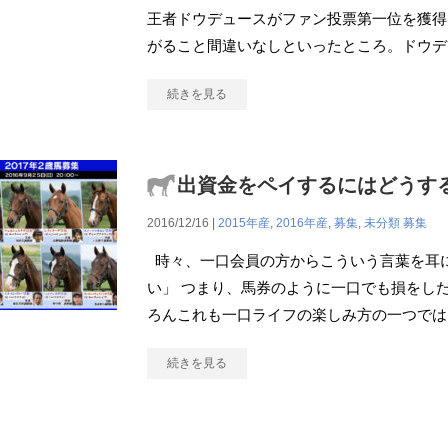
王者ドウデュースがファン投票第一位を獲得
がること間違いなしといったところ。ドウデ
続きを見る
出資金をペイするにはどうす
2016/12/16 |
2015年産
,
2016年産
,
募集
,
未分類
募集
時々、一口会員の方からこういう言葉を耳に
い」 つまり、馬券のように一口でも損をし
ろんこれも一口ライフの楽しみ方の一つでは
続きを見る