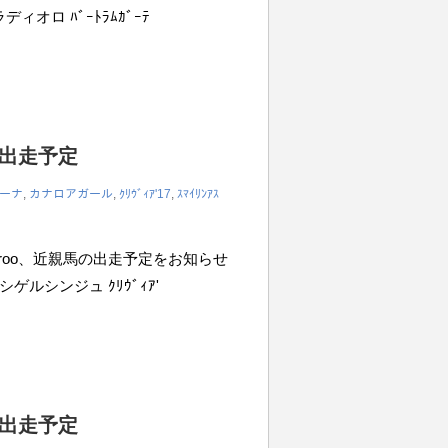
ディオロ ﾊﾞｰﾄﾗﾑｶﾞｰﾃ
の出走予定
ーナ
,
カナロアガール
,
ｸﾘｳﾞｨｱ'17
,
ｽﾏｲﾘﾝｱｽ
iroo、近親馬の出走予定をお知らせ
 シゲルシンジュ ｸﾘｳﾞｨｱ'
の出走予定