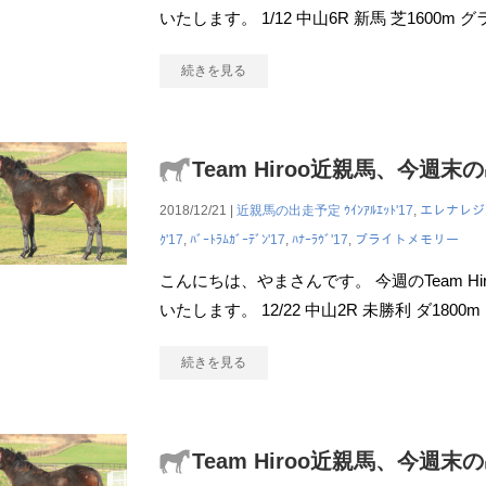
いたします。 1/12 中山6R 新馬 芝1600m グラ
続きを見る
Team Hiroo近親馬、今週末
2018/12/21 |
近親馬の出走予定
ｳｲﾝｱﾙｴｯﾄ'17
,
エレナレジ
ｸ'17
,
ﾊﾞｰﾄﾗﾑｶﾞｰﾃﾞﾝ'17
,
ﾊﾅｰﾗｳﾞ'17
,
ブライトメモリー
こんにちは、やまさんです。 今週のTeam H
いたします。 12/22 中山2R 未勝利 ダ1800m
続きを見る
Team Hiroo近親馬、今週末