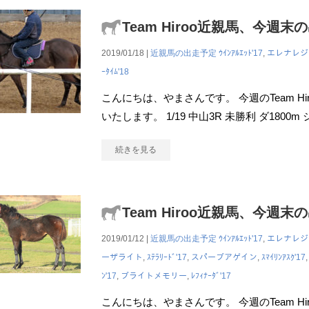
Team Hiroo近親馬、今週末
2019/01/18 |
近親馬の出走予定
ｳｲﾝｱﾙｴｯﾄ'17
,
エレナレジ
ｰﾀｲﾑ'18
こんにちは、やまさんです。 今週のTeam H
いたします。 1/19 中山3R 未勝利 ダ180
続きを見る
Team Hiroo近親馬、今週末
2019/01/12 |
近親馬の出走予定
ｳｲﾝｱﾙｴｯﾄ'17
,
エレナレジ
ーザライト
,
ｽﾃﾗﾘｰﾄﾞ'17
,
スパーブアゲイン
,
ｽﾏｲﾘﾝｱｽｸ'17
ﾝ'17
,
ブライトメモリー
,
ﾚﾌｨﾅｰﾀﾞ'17
こんにちは、やまさんです。 今週のTeam H