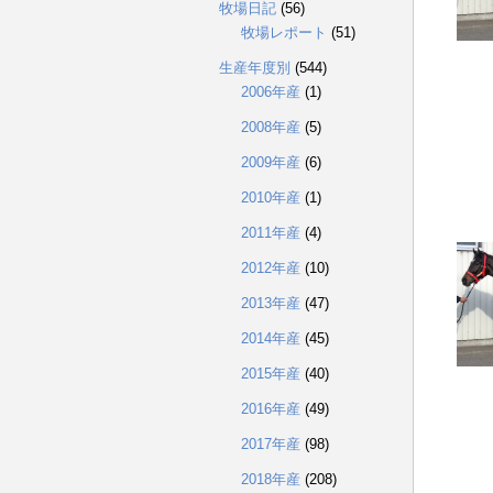
牧場日記
(56)
牧場レポート
(51)
生産年度別
(544)
2006年産
(1)
2008年産
(5)
2009年産
(6)
2010年産
(1)
2011年産
(4)
2012年産
(10)
2013年産
(47)
2014年産
(45)
2015年産
(40)
2016年産
(49)
2017年産
(98)
2018年産
(208)