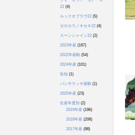
22
(4)
ルックオブラヴ22
(5)
ゼロカラノキセキ22
(4)
スーンシャイン22
(2)
2023年産
(187)
2022年産駒
(54)
2024年産
(101)
告知
(1)
パンサラッサ産駒
(1)
2025年産
(23)
生産年度別
(2)
2019年産
(196)
2018年産
(208)
2017年産
(98)