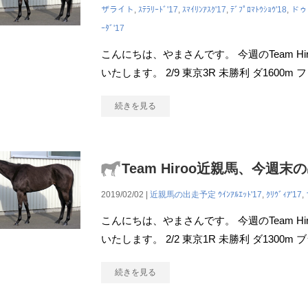
ザライト
,
ｽﾃﾗﾘｰﾄﾞ'17
,
ｽﾏｲﾘﾝｱｽｸ'17
,
ﾃﾞﾌﾟﾛﾏﾄｳｼｮｳ'18
,
ドゥ
ｰﾀﾞ'17
こんにちは、やまさんです。 今週のTeam H
いたします。 2/9 東京3R 未勝利 ダ1600
続きを見る
Team Hiroo近親馬、今週末
2019/02/02 |
近親馬の出走予定
ｳｲﾝｱﾙｴｯﾄ'17
,
ｸﾘｳﾞｨｱ'17
,
こんにちは、やまさんです。 今週のTeam H
いたします。 2/2 東京1R 未勝利 ダ1300m 
続きを見る