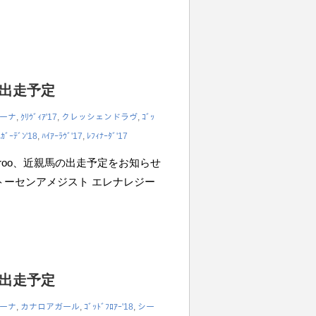
の出走予定
ーナ
,
ｸﾘｳﾞｨｱ'17
,
クレッシェンドラヴ
,
ｺﾞｯ
ﾑｶﾞｰﾃﾞﾝ'18
,
ﾊｲｱｰﾗｳﾞ'17
,
ﾚﾌｨﾅｰﾀﾞ'17
iroo、近親馬の出走予定をお知らせ
0m トーセンアメジスト エレナレジー
の出走予定
ーナ
,
カナロアガール
,
ｺﾞｯﾄﾞﾌﾛｱｰ'18
,
シー