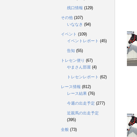
残口情報
(129)
その他
(107)
いななき
(94)
イベント
(109)
イベントレポート
(45)
告知
(55)
トレセン便り
(67)
やまさん部屋
(4)
トレセンレポート
(62)
レース情報
(812)
レース結果
(76)
今週の出走予定
(277)
近親馬の出走予定
(395)
全般
(73)