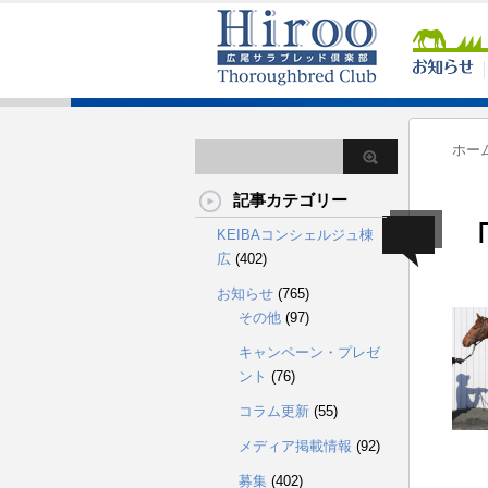
ホー
記事カテゴリー
「
KEIBAコンシェルジュ棟
広
(402)
お知らせ
(765)
その他
(97)
キャンペーン・プレゼ
ント
(76)
コラム更新
(55)
メディア掲載情報
(92)
募集
(402)