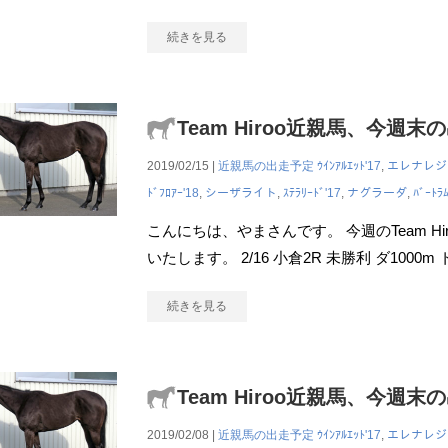
続きを見る
Team Hiroo近親馬、今週末
2019/02/15 |
近親馬の出走予定
ｳｲﾝｱﾙｴｯﾄ'17
,
エレナレジ
ﾄﾞﾌﾛｱｰ'18
,
シーザライト
,
ｽﾃﾗﾘｰﾄﾞ'17
,
ナグラーダ
,
ﾊﾞｰﾄﾗ
こんにちは、やまさんです。 今週のTeam H
いたします。 2/16 小倉2R 未勝利 ダ100
続きを見る
Team Hiroo近親馬、今週末
2019/02/08 |
近親馬の出走予定
ｳｲﾝｱﾙｴｯﾄ'17
,
エレナレジ