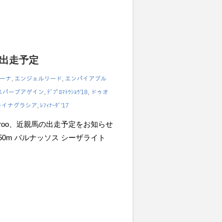
の出走予定
ーナ
,
エンジェルリード
,
エンパイアブル
スパーブアゲイン
,
ﾃﾞﾌﾟﾛﾏﾄｳｼｮｳ'18
,
ドゥオ
レイナグラシア
,
ﾚﾌｨﾅｰﾀﾞ'17
iroo、近親馬の出走予定をお知らせ
2850m パルナッソス シーザライト