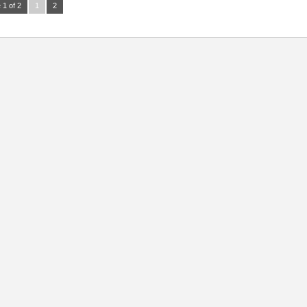
 1 of 2
1
2