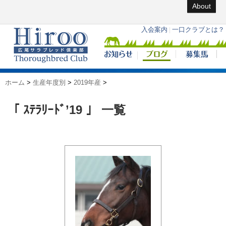
About
ホーム
>
生産年度別
>
2019年産
>
「 ｽﾃﾗﾘｰﾄﾞ’19 」 一覧