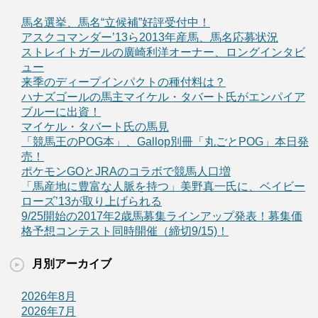
馬名選挙、馬名“立候補”好評受付中！
アスクコマンダー’13ら2013年産馬、馬名応募状況
ストレイトガールの廣崎利洋オーナー、ロングインタビ
ュー
来季のディープインパクトの種付料は？
ハナズゴールの馬主マイケル・タバート氏がエンパイア
ブルーに出資！
マイケル・タバート氏の馬見
「競馬王のPOG本」、Gallop別冊「丸ごとPOG」本日発
売！
ポケモンGOとJRAのコラボで競馬人口増
「馬産地に豊富な人脈を持つ」美野真一氏に、ベイビー
ローズ’13が取り上げられる
9/25開始の2017年2歳馬募集ラインアップ発表！募集価
格予想コンテスト同時開催（締切9/15)！
月別アーカイブ
2026年8月
2026年7月