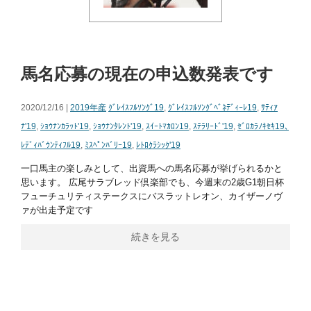
馬名応募の現在の申込数発表です
2020/12/16 |
2019年産
ｸﾞﾚｲｽﾌﾙｿﾝｸﾞ19
,
ｸﾞﾚｲｽﾌﾙｿﾝｸﾞﾍﾞﾈﾃﾞｨｰﾚ19
,
ｻﾃｨｱ
ﾅ'19
,
ｼｮｳﾅﾝｶﾗｯﾄ'19
,
ｼｮｳﾅﾝﾀﾚﾝﾄ'19
,
ｽｲｰﾄﾏｶﾛﾝ19
,
ｽﾃﾗﾘｰﾄﾞ'19
,
ｾﾞﾛｶﾗﾉｷｾｷ19､
ﾚﾃﾞｨﾊﾞｳﾝﾃｨﾌﾙ19
,
ﾐｽﾍﾟﾝﾊﾞﾘｰ19
,
ﾚﾄﾛｸﾗｼｯｸ'19
一口馬主の楽しみとして、出資馬への馬名応募が挙げられるかと
思います。 広尾サラブレッド倶楽部でも、今週末の2歳G1朝日杯
フューチュリティステークスにバスラットレオン、カイザーノヴ
ァが出走予定です
続きを見る