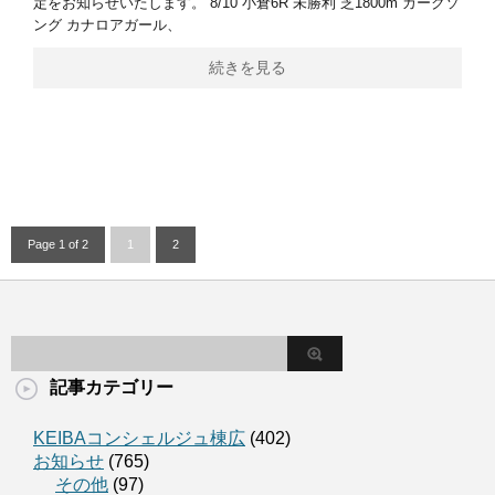
定をお知らせいたします。 8/10 小倉6R 未勝利 芝1800m カークソ
ング カナロアガール、
続きを見る
Page 1 of 2
1
2
記事カテゴリー
KEIBAコンシェルジュ棟広
(402)
お知らせ
(765)
その他
(97)