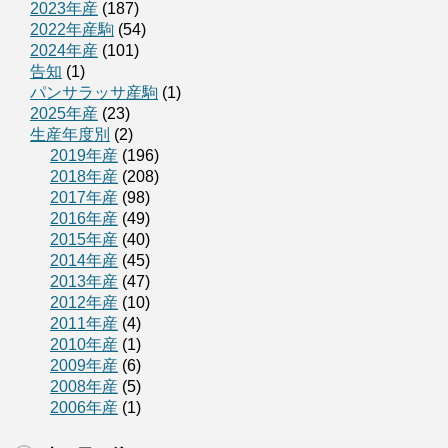
2023年産
(187)
2022年産駒
(54)
2024年産
(101)
告知
(1)
パンサラッサ産駒
(1)
2025年産
(23)
生産年度別
(2)
2019年産
(196)
2018年産
(208)
2017年産
(98)
2016年産
(49)
2015年産
(40)
2014年産
(45)
2013年産
(47)
2012年産
(10)
2011年産
(4)
2010年産
(1)
2009年産
(6)
2008年産
(5)
2006年産
(1)