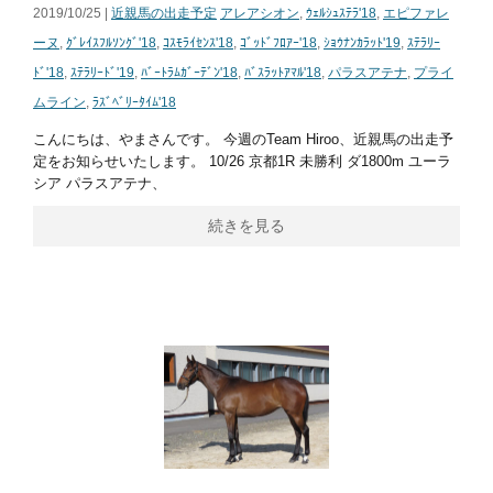
2019/10/25 |
近親馬の出走予定
アレアシオン
,
ｳｪﾙｼｭｽﾃﾗ'18
,
エピファレ
ーヌ
,
ｸﾞﾚｲｽﾌﾙｿﾝｸﾞ'18
,
ｺｽﾓﾗｲｾﾝｽ'18
,
ｺﾞｯﾄﾞﾌﾛｱｰ'18
,
ｼｮｳﾅﾝｶﾗｯﾄ'19
,
ｽﾃﾗﾘｰ
ﾄﾞ'18
,
ｽﾃﾗﾘｰﾄﾞ'19
,
ﾊﾞｰﾄﾗﾑｶﾞｰﾃﾞﾝ'18
,
ﾊﾞｽﾗｯﾄｱﾏﾙ'18
,
パラスアテナ
,
プライ
ムライン
,
ﾗｽﾞﾍﾞﾘｰﾀｲﾑ'18
こんにちは、やまさんです。 今週のTeam Hiroo、近親馬の出走予
定をお知らせいたします。 10/26 京都1R 未勝利 ダ1800m ユーラ
シア パラスアテナ、
続きを見る