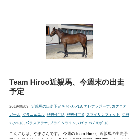
Team Hiroo近親馬、今週末の出走
予定
2019/08/09 |
近親馬の出走予定
ｳｪﾙｼｭｽﾃﾗ'18
,
エレナレジーナ
,
カナロア
ガール
,
グラニュエル
,
ｽﾃﾗﾘｰﾄﾞ'18
,
ｽﾃﾗﾘｰﾄﾞ'19
,
スマイリンフィット
,
ﾊﾞｽﾗ
ｯﾄｱﾏﾙ'18
,
パラスアテナ
,
プライムライン
,
ﾏﾙｳﾞｧｰﾝｽﾌﾟﾘﾝｸﾞ'18
こんにちは、やまさんです。 今週のTeam Hiroo、近親馬の出走予