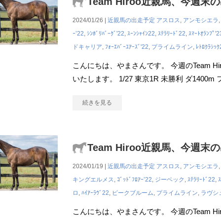
Team Hiroo近親馬、今週末
2024/01/26 |
近親馬の出走予定
アスロス
,
アンモシエラ
ｰ’22
,
ｼﾝﾎﾞﾘﾊﾞｰｸﾞ'22
,
ｽｰﾝｼｬｲﾝ22
,
ｽﾃﾗﾘｰﾄﾞ22
,
ｽﾏｰﾄｵﾗﾝﾌﾟ'2
ドキャリア
,
ﾌｫｰｴﾊﾞｰﾕｱｰｽﾞ'22
,
プライムライン
,
ﾚﾄﾛｸﾗｼｯｸ
こんにちは、やまさんです。 今週のTeam H
いたします。 1/27 東京1R 未勝利 ダ1400m
続きを見る
Team Hiroo近親馬、今週末
2024/01/19 |
近親馬の出走予定
アスロス
,
アンモシエラ
キングエルメス
,
ｺﾞｯﾄﾞﾌﾛｱｰ’22
,
ジーベック
,
ｽﾃﾗﾘｰﾄﾞ22
,
ロ
,
ﾊｲｱｰﾗｳﾞ22
,
ピークブルーム
,
プライムライン
,
ラヴシ
こんにちは、やまさんです。 今週のTeam H