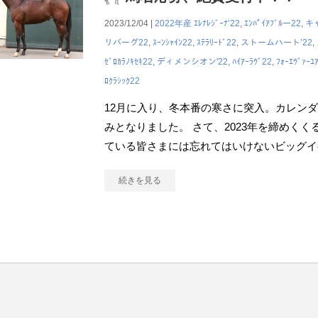
2023/12/04 |
2022年産
ｴﾚﾅﾚｼﾞｰﾅ’22
,
ｴﾝﾊﾟｲｱﾌﾞﾙー22
,
キ
リバーグ22
,
ｽｰﾝｼｬｲﾝ22
,
ｽﾃﾗﾘｰﾄﾞ22
,
ストームハート’22
,
ｾﾞﾛｶﾗﾉｷｾｷ22
,
ディメンシオン'22
,
ﾊｲｱｰﾗｳﾞ22
,
ﾌｫｰｴｳﾞｧｰﾕ
ﾛｸﾗｼｯｸ22
12月に入り、冬本番の寒さに突入。カレン
みとなりました。 さて、2023年を締めくく
ている皆さまには忘れてはいけないビッグイ
続きを見る