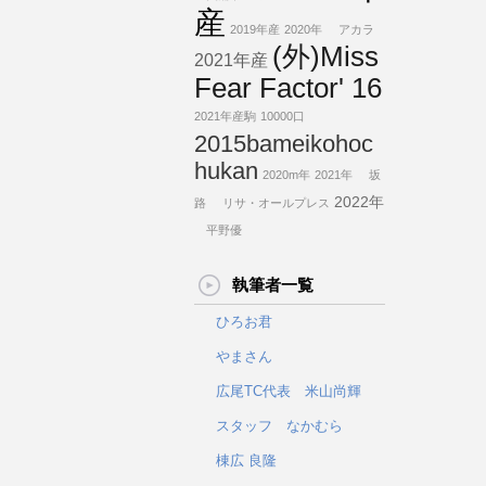
産
2019年産
2020年
アカラ
(外)Miss
2021年産
Fear Factor' 16
2021年産駒
10000口
2015bameikohoc
hukan
2020m年
2021年
坂
2022年
路
リサ・オールプレス
平野優
執筆者一覧
ひろお君
やまさん
広尾TC代表 米山尚輝
スタッフ なかむら
棟広 良隆