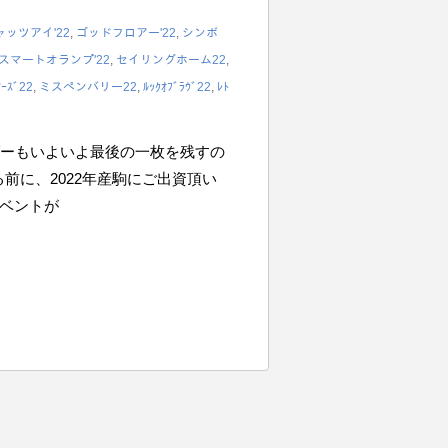
ャッツアイ'22
,
ゴッドフロアー'22
,
シンボ
スマートオランプ'22
,
セイリングホーム22
,
ｱｰｽﾞ22
,
ミスペンバリー22
,
ﾙｯｸｵﾌﾞﾗｳﾞ22
,
ﾚﾄ
ダーもいよいよ最後の一枚を残すの
る前に、2022年産駒にご出資頂い
ベントが