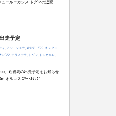
0m キュールエカシス ドグマの近親
の出走予定
ティ
,
アンモシエラ
,
ｴﾚﾅﾚｼﾞｰﾅ’22
,
キングエ
ｵﾗﾝﾌﾟ22
,
テラステラ
,
ドグマ
,
ドンカルロ
,
iroo、近親馬の出走予定をお知らせ
m オルコス ｽﾏｰﾄｵﾗﾝﾌﾟ