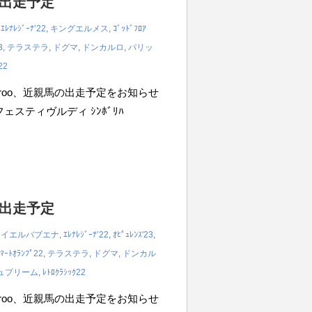
の出走予定
,
ｴﾚﾅﾚｼﾞｰﾅ’22
,
キングエルメス
,
ｺﾞｯﾄﾞﾌﾛｱ
3
,
テラステラ
,
ドグマ
,
ドンカルロ
,
パリッ
22
iroo、近親馬の出走予定をお知らせ
 フェスティヴルディ ｼﾝﾎﾞﾘﾊ
の出走予定
,
イエルバブエナ
,
ｴﾚﾅﾚｼﾞｰﾅ’22
,
ｵﾋﾟｭﾚﾝｽ'23
,
ｽﾏｰﾄｵﾗﾝﾌﾟ22
,
テラステラ
,
ドグマ
,
ドンカル
ュプリーム
,
ﾚﾄﾛｸﾗｼｯｸ22
iroo、近親馬の出走予定をお知らせ