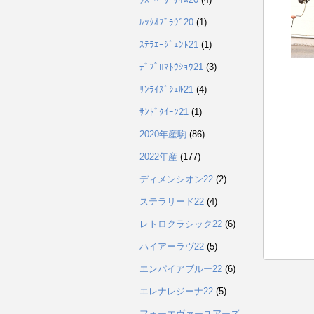
ﾙｯｸｵﾌﾞﾗｳﾞ20
(1)
ｽﾃﾗｴｰｼﾞｪﾝﾄ21
(1)
ﾃﾞﾌﾟﾛﾏﾄｳｼｮｳ21
(3)
ｻﾝﾗｲｽﾞｼｪﾙ21
(4)
ｻﾝﾄﾞｸｲｰﾝ21
(1)
2020年産駒
(86)
2022年産
(177)
ディメンシオン22
(2)
ステラリード22
(4)
レトロクラシック22
(6)
ハイアーラヴ22
(5)
エンパイアブルー22
(6)
エレナレジーナ22
(5)
フォーエヴァーユアーズ