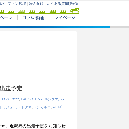
の出走予定
,
ｴﾚﾅﾚｼﾞｰﾅ’22
,
ｴﾝﾊﾟｲｱﾌﾞﾙｰ'22
,
キングエルメ
トゥジュール
,
ドグマ
,
ドンカルロ
,
ﾌｫｰｴﾊﾞｰ
iroo、近親馬の出走予定をお知らせ