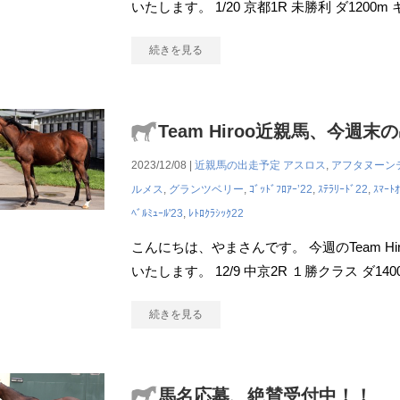
いたします。 1/20 京都1R 未勝利 ダ120
続きを見る
Team Hiroo近親馬、今週末
2023/12/08 |
近親馬の出走予定
アスロス
,
アフタヌーン
ルメス
,
グランツベリー
,
ｺﾞｯﾄﾞﾌﾛｱｰ’22
,
ｽﾃﾗﾘｰﾄﾞ22
,
ｽﾏｰﾄ
ﾍﾞﾙﾐｭｰﾙ'23
,
ﾚﾄﾛｸﾗｼｯｸ22
こんにちは、やまさんです。 今週のTeam H
いたします。 12/9 中京2R １勝クラス ダ1400
続きを見る
馬名応募、絶賛受付中！！