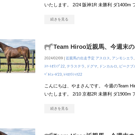
いたします。 2/24 阪神1R 未勝利 ダ1400m フォ
続きを見る
Team Hiroo近親馬、今週末
2024/02/09 |
近親馬の出走予定
アスロス
,
アンモシエラ
ｽﾏｰﾄｵﾗﾝﾌﾟ22
,
テラステラ
,
ドグマ
,
ドンカルロ
,
ピークブ
ﾍﾞﾙﾐｭｰﾙ'23
,
ﾚﾄﾛｸﾗｼｯｸ22
こんにちは、やまさんです。 今週のTeam H
いたします。 2/10 京都2R 未勝利 ダ190
続きを見る