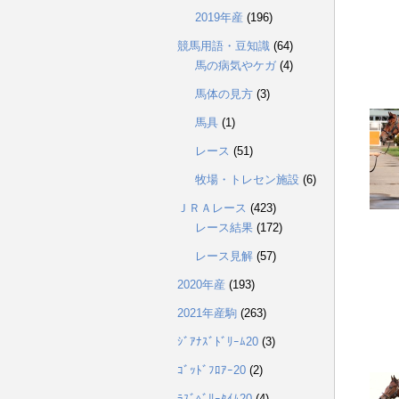
2019年産
(196)
競馬用語・豆知識
(64)
馬の病気やケガ
(4)
馬体の見方
(3)
馬具
(1)
レース
(51)
牧場・トレセン施設
(6)
ＪＲＡレース
(423)
レース結果
(172)
レース見解
(57)
2020年産
(193)
2021年産駒
(263)
ｼﾞｱﾅｽﾞﾄﾞﾘｰﾑ20
(3)
ｺﾞｯﾄﾞﾌﾛｱｰ20
(2)
ﾗｽﾞﾍﾞﾘｰﾀｲﾑ20
(4)