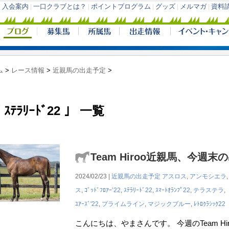
ム
>
レース情報
>
近親馬の出走予定
>
 ｽﾃﾗﾘｰﾄﾞ22 」 一覧
Team Hiroo近親馬、今週末
2024/02/23 |
近親馬の出走予定
アスロス
,
アンモシエラ
ス
,
ｺﾞｯﾄﾞﾌﾛｱｰ’22
,
ｽﾃﾗﾘｰﾄﾞ22
,
ｽﾏｰﾄｵﾗﾝﾌﾟ22
,
テラステラ
,
ﾕｱｰｽﾞ'22
,
プライムライン
,
マジックブルー
,
ﾚﾄﾛｸﾗｼｯｸ22
こんにちは、やまさんです。 今週のTeam H