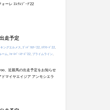
ーレ ｴﾚﾅﾚｼﾞｰﾅ'22
の出走予定
,
キングエルメス
,
ｺﾞｯﾄﾞﾌﾛｱｰ’22
,
ｽﾃﾗﾘｰﾄﾞ22
,
ルーム
,
ﾌｫｰｴﾊﾞｰﾕｱｰｽﾞ'22
,
プライムライン
,
iroo、近親馬の出走予定をお知らせ
0m アドマイヤエイジア アンモシエラ