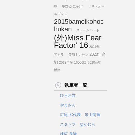
駒
平野優
2020年
リサ・オー
ルプレス
2015bameikohoc
hukan
ストームハート
(外)Miss Fear
Factor' 16
2021年
2020年産
アカラ
美浦トレセン
駒
2019年産
10000口
2020m年
坂路
執筆者一覧
ひろお君
やまさん
広尾TC代表 米山尚輝
スタッフ なかむら
棟広 良隆