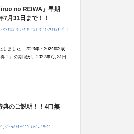
roo no REIWA』早期
年7月31日まで！！
ｷｬｯﾂｱｲ’22
,
ｾｲﾘﾝｸﾞﾎｰﾑ’21
,
ｾﾞﾛｶﾗﾉｷｾｷ21
,
ﾊﾟｰﾌ
しました、2023年・2024年2歳
『早得１』の期限が、2022年7月31日
特典のご説明！！4口無
21
,
ﾊﾟｰﾌｪｸﾄﾗﾌｳﾞ20
,
ﾐｽﾍﾟﾝﾊﾞﾘｰ21