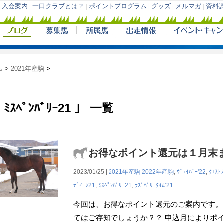
ム
>
2021年産駒
>
 ﾐｽﾍﾟﾝﾊﾞﾘｰ21 」 一覧
お得なポイント還元は１月末
2023/01/25 |
2021年産駒
2022年産駒
,
ｳﾞｪｲﾊﾟｰ'22
,
ｸｴｽﾄ
ﾃﾞｨｰﾚ21
,
ﾐｽﾍﾟﾝﾊﾞﾘｰ21
,
ﾗｽﾞﾍﾞﾘｰﾀｲﾑ’21
今回は、お得なポイント還元のご案内です。
てはご存知でしょうか？？ 申込月によりポ