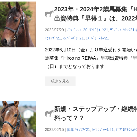
2023年・2024年2歳馬募集『Hi
出資特典『早得１』は、2022
2022/07/29 |
ｺﾞｯﾄﾞﾌﾛｱｰ20
,
ｻﾝﾄﾞｸｲｰﾝ21
,
ﾃﾞﾌﾟﾛﾏﾄｳｼｮｳ21
ｪｸﾄﾗｳﾞ’21
,
ﾐｽﾍﾟﾝﾊﾞﾘｰ21
,
ﾗｽﾞﾍﾞﾘｰﾀｲﾑ’21
2022年6月10日（金）より申込受付を開始いた
馬募集『Hiroo no REIWA』早期出資特典
（日）までとなっております
続きを見る
新規・ステップアップ・継続
料って？？
2022/06/15 |
募集
ｷｬｯﾂｱｲ21
,
ｾｲﾘﾝｸﾞﾎｰﾑ’21
,
ﾃﾞﾌﾟﾛﾏﾄｳｼｮｳ