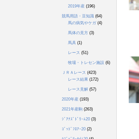
2019年産
(196)
競馬用語・豆知識
(64)
馬の病気やケガ
(4)
馬体の見方
(3)
馬具
(1)
レース
(51)
牧場・トレセン施設
(6)
ＪＲＡレース
(423)
レース結果
(172)
レース見解
(57)
2020年産
(193)
2021年産駒
(263)
ｼﾞｱﾅｽﾞﾄﾞﾘｰﾑ20
(3)
ｺﾞｯﾄﾞﾌﾛｱｰ20
(2)
ﾗｽﾞﾍﾞﾘｰﾀｲﾑ20
(4)