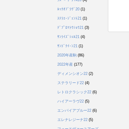
ﾙｯｸｵﾌﾞﾗｳﾞ20
(1)
ｽﾃﾗｴｰｼﾞｪﾝﾄ21
(1)
ﾃﾞﾌﾟﾛﾏﾄｳｼｮｳ21
(3)
ｻﾝﾗｲｽﾞｼｪﾙ21
(4)
ｻﾝﾄﾞｸｲｰﾝ21
(1)
2020年産駒
(86)
2022年産
(177)
ディメンシオン22
(2)
ステラリード22
(4)
レトロクラシック22
(6)
ハイアーラヴ22
(5)
エンパイアブルー22
(6)
エレナレジーナ22
(5)
フォーエヴァーユアーズ