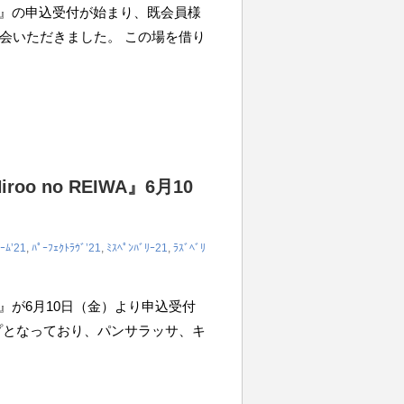
REIWA』の申込受付が始まり、既会員様
会いただきました。 この場を借り
oo no REIWA』6月10
ｰﾑ’21
,
ﾊﾟｰﾌｪｸﾄﾗｳﾞ’21
,
ﾐｽﾍﾟﾝﾊﾞﾘｰ21
,
ﾗｽﾞﾍﾞﾘ
EIWA』が6月10日（金）より申込受付
プとなっており、パンサラッサ、キ