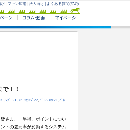
まで！！
ﾌｫｰﾜﾝﾀﾞｰ21
,
ｽﾏｰﾄｵﾗﾝﾌﾟ22
,
ﾋﾟｴﾉﾌｨｵﾚ21
,
ﾍﾞﾈ
 皆さま、「早得」ポイントについ
イントの還元率が変動するシステム