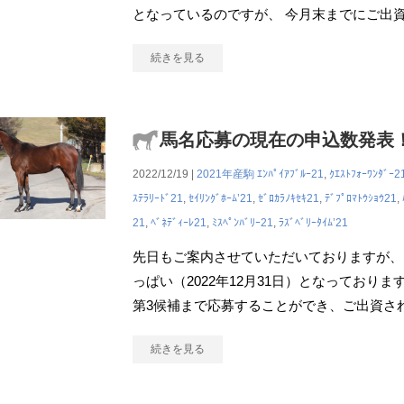
となっているのですが、 今月末までにご出
続きを見る
馬名応募の現在の申込数発表
2022/12/19 |
2021年産駒
ｴﾝﾊﾟｲｱﾌﾞﾙｰ21
,
ｸｴｽﾄﾌｫｰﾜﾝﾀﾞｰ2
ｽﾃﾗﾘｰﾄﾞ21
,
ｾｲﾘﾝｸﾞﾎｰﾑ’21
,
ｾﾞﾛｶﾗﾉｷｾｷ21
,
ﾃﾞﾌﾟﾛﾏﾄｳｼｮｳ21
,
21
,
ﾍﾞﾈﾃﾞｨｰﾚ21
,
ﾐｽﾍﾟﾝﾊﾞﾘｰ21
,
ﾗｽﾞﾍﾞﾘｰﾀｲﾑ’21
先日もご案内させていただいておりますが、 
っぱい（2022年12月31日）となっており
第3候補まで応募することができ、ご出資さ
続きを見る