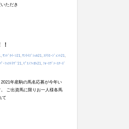
資いただき
！！
1
,
ｻﾝﾄﾞｸｲｰﾝ21
,
ｻﾝﾗｲｽﾞｼｪﾙ21
,
ｽﾃﾗｴｰｼﾞｪﾝﾄ21
,
ﾊﾟｰﾌｪｸﾄﾗｳﾞ’21
,
ﾋﾟｴﾉﾌｨｵﾚ21
,
ﾌｫｰｴｳﾞｧｰﾕｱｰｽﾞ
2021年産駒の馬名応募が今年い
ます。 ご出資馬に限りお一人様各馬
れて