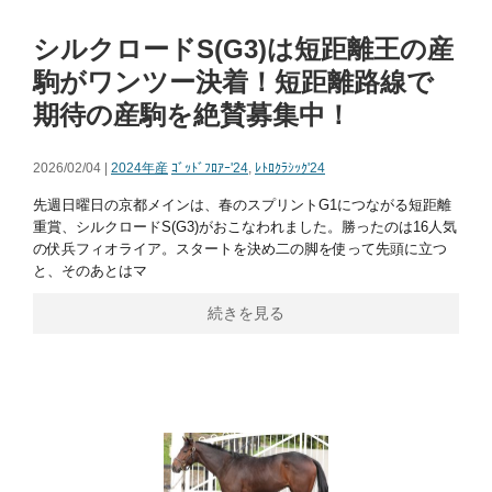
シルクロードS(G3)は短距離王の産
駒がワンツー決着！短距離路線で
期待の産駒を絶賛募集中！
2026/02/04 |
2024年産
ｺﾞｯﾄﾞﾌﾛｱｰ'24
,
ﾚﾄﾛｸﾗｼｯｸ'24
先週日曜日の京都メインは、春のスプリントG1につながる短距離
重賞、シルクロードS(G3)がおこなわれました。勝ったのは16人気
の伏兵フィオライア。スタートを決め二の脚を使って先頭に立つ
と、そのあとはマ
続きを見る