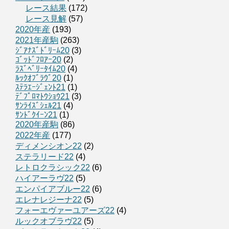
レース結果
(172)
レース見解
(57)
2020年産
(193)
2021年産駒
(263)
ｼﾞｱﾅｽﾞﾄﾞﾘｰﾑ20
(3)
ｺﾞｯﾄﾞﾌﾛｱｰ20
(2)
ﾗｽﾞﾍﾞﾘｰﾀｲﾑ20
(4)
ﾙｯｸｵﾌﾞﾗｳﾞ20
(1)
ｽﾃﾗｴｰｼﾞｪﾝﾄ21
(1)
ﾃﾞﾌﾟﾛﾏﾄｳｼｮｳ21
(3)
ｻﾝﾗｲｽﾞｼｪﾙ21
(4)
ｻﾝﾄﾞｸｲｰﾝ21
(1)
2020年産駒
(86)
2022年産
(177)
ディメンシオン22
(2)
ステラリード22
(4)
レトロクラシック22
(6)
ハイアーラヴ22
(5)
エンパイアブルー22
(6)
エレナレジーナ22
(5)
フォーエヴァーユアーズ22
(4)
ルックオブラヴ22
(5)