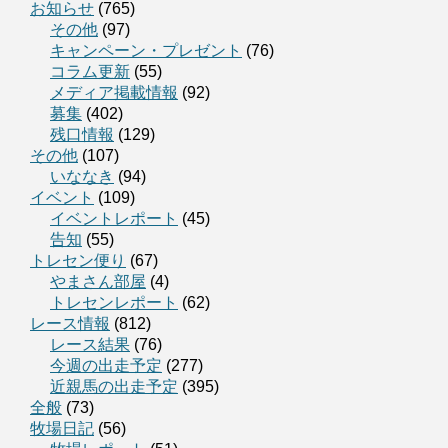
お知らせ
(765)
その他
(97)
キャンペーン・プレゼント
(76)
コラム更新
(55)
メディア掲載情報
(92)
募集
(402)
残口情報
(129)
その他
(107)
いななき
(94)
イベント
(109)
イベントレポート
(45)
告知
(55)
トレセン便り
(67)
やまさん部屋
(4)
トレセンレポート
(62)
レース情報
(812)
レース結果
(76)
今週の出走予定
(277)
近親馬の出走予定
(395)
全般
(73)
牧場日記
(56)