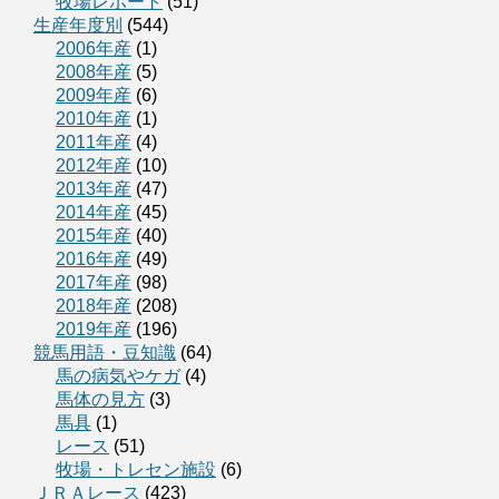
牧場レポート
(51)
生産年度別
(544)
2006年産
(1)
2008年産
(5)
2009年産
(6)
2010年産
(1)
2011年産
(4)
2012年産
(10)
2013年産
(47)
2014年産
(45)
2015年産
(40)
2016年産
(49)
2017年産
(98)
2018年産
(208)
2019年産
(196)
競馬用語・豆知識
(64)
馬の病気やケガ
(4)
馬体の見方
(3)
馬具
(1)
レース
(51)
牧場・トレセン施設
(6)
ＪＲＡレース
(423)