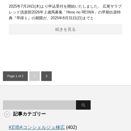
2025年7月24日(木)より申込受付を開始いたしました、 広尾サラブ
レッド倶楽部2026年２歳馬募集「Hiroo no REIWA」の早期出資特
典『早得１』の期限が、2025年8月31日(日)までと
続きを見る
Page 1 of 2
1
2
記事カテゴリー
KEIBAコンシェルジュ棟広
(402)