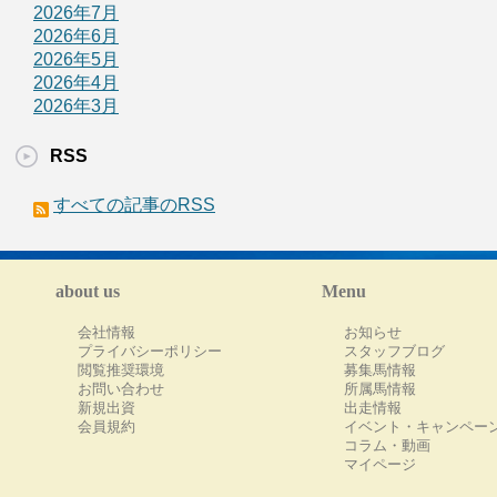
2026年7月
2026年6月
2026年5月
2026年4月
2026年3月
RSS
すべての記事のRSS