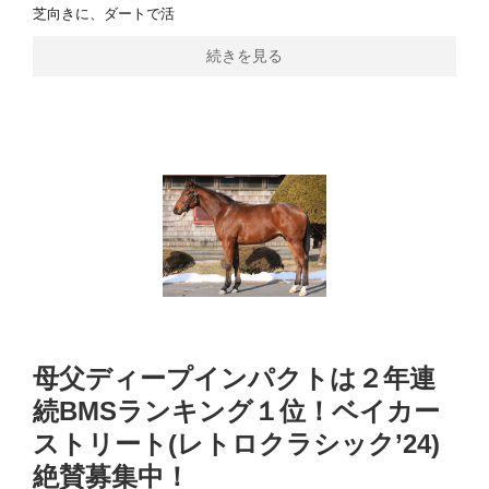
芝向きに、ダートで活
続きを見る
母父ディープインパクトは２年連
続BMSランキング１位！ベイカー
ストリート(レトロクラシック’24)
絶賛募集中！