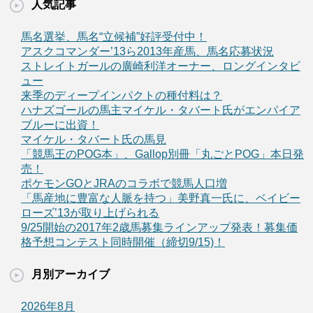
人気記事
馬名選挙、馬名“立候補”好評受付中！
アスクコマンダー’13ら2013年産馬、馬名応募状況
ストレイトガールの廣崎利洋オーナー、ロングインタビ
ュー
来季のディープインパクトの種付料は？
ハナズゴールの馬主マイケル・タバート氏がエンパイア
ブルーに出資！
マイケル・タバート氏の馬見
「競馬王のPOG本」、Gallop別冊「丸ごとPOG」本日発
売！
ポケモンGOとJRAのコラボで競馬人口増
「馬産地に豊富な人脈を持つ」美野真一氏に、ベイビー
ローズ’13が取り上げられる
9/25開始の2017年2歳馬募集ラインアップ発表！募集価
格予想コンテスト同時開催（締切9/15)！
月別アーカイブ
2026年8月