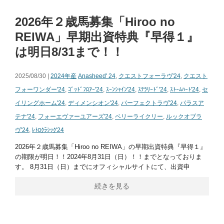
2026年２歳馬募集「Hiroo no
REIWA」早期出資特典『早得１』
は明日8/31まで！！
2025/08/30 |
2024年産
Anasheed' 24
,
クエストフォーラヴ'24
,
クエスト
フォーワンダー'24
,
ｺﾞｯﾄﾞﾌﾛｱｰ'24
,
ｽｰﾝｼｬｲﾝ'24
,
ｽﾃﾗﾘｰﾄﾞ'24
,
ｽﾄｰﾑﾊｰﾄ'24
,
セ
イリングホーム'24
,
ディメンシオン'24
,
パーフェクトラヴ'24
,
パラスア
テナ'24
,
フォーエヴァーユアーズ'24
,
ベリーライクリー
,
ルックオブラ
ヴ'24
,
ﾚﾄﾛｸﾗｼｯｸ'24
2026年２歳馬募集「Hiroo no REIWA」の早期出資特典『早得１』
の期限が明日！！2024年8月31日（日）！！までとなっておりま
す。 8月31日（日）までにオフィシャルサイトにて、出資申
続きを見る