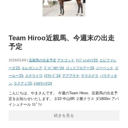
Team Hiroo近親馬、今週末の出走
予定
2026/01/09 |
近親馬の出走予定
アスゴッド
,
ｱﾝｼﾞｭｼｭｴｯﾄ'25
,
エピファレ
ーヌ'25
,
エレガンシア
,
ｺﾞｯﾄﾞﾌﾛｱｰ'24
,
ゴッドフロアー'25
,
ジーベック
,
ズ
ールー'25
,
ステライヴ
,
ｽﾃﾗﾘｰﾄﾞ'24
,
デアアテナ
,
テラステラ
,
パラディオ
ン
,
ラクアミ'25
,
ﾚﾄﾛｸﾗｼｯｸ'24
こんにちは、やまさんです。 今週のTeam Hiroo、近親馬の出走予
定をお知らせいたします。 1/10 中山8R ２勝クラス ダ1800m アパ
イシュナール ｴﾋﾟﾌｧ
続きを見る