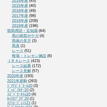
2014年産
(45)
2015年産
(40)
2016年産
(49)
2017年産
(98)
2018年産
(208)
2019年産
(196)
競馬用語・豆知識
(64)
馬の病気やケガ
(4)
馬体の見方
(3)
馬具
(1)
レース
(51)
牧場・トレセン施設
(6)
ＪＲＡレース
(423)
レース結果
(172)
レース見解
(57)
2020年産
(193)
2021年産駒
(263)
ｼﾞｱﾅｽﾞﾄﾞﾘｰﾑ20
(3)
ｺﾞｯﾄﾞﾌﾛｱｰ20
(2)
ﾗｽﾞﾍﾞﾘｰﾀｲﾑ20
(4)
ﾙｯｸｵﾌﾞﾗｳﾞ20
(1)
ｽﾃﾗｴｰｼﾞｪﾝﾄ21
(1)