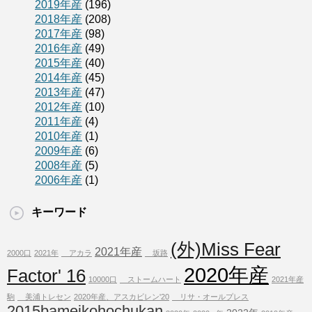
2019年産
(196)
2018年産
(208)
2017年産
(98)
2016年産
(49)
2015年産
(40)
2014年産
(45)
2013年産
(47)
2012年産
(10)
2011年産
(4)
2010年産
(1)
2009年産
(6)
2008年産
(5)
2006年産
(1)
キーワード
(外)Miss Fear
2021年産
2000口
2021年
アカラ
坂路
2020年産
Factor' 16
10000口
ストームハート
2021年産
駒
美浦トレセン
2020年産、アスカビレン'20
リサ・オールプレス
2015bameikohochukan