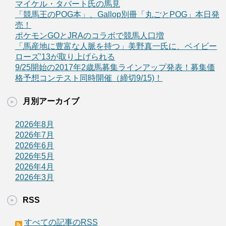
マイケル・タバート氏の馬見
「競馬王のPOG本」、Gallop別冊「丸ごとPOG」本日発
売！
ポケモンGOとJRAのコラボで競馬人口増
「馬産地に豊富な人脈を持つ」美野真一氏に、ベイビー
ローズ’13が取り上げられる
9/25開始の2017年2歳馬募集ラインアップ発表！募集価
格予想コンテスト同時開催（締切9/15)！
月別アーカイブ
2026年8月
2026年7月
2026年6月
2026年5月
2026年4月
2026年3月
RSS
すべての記事のRSS