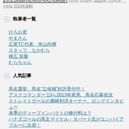
2022年
2020年
2020m年
2019年産
2020年産駒
平野優
執筆者一覧
ひろお君
やまさん
広尾TC代表 米山尚輝
スタッフ なかむら
棟広 良隆
むらちゃん
人気記事
馬名選挙、馬名“立候補”好評受付中！
アスクコマンダー’13ら2013年産馬、馬名応募状況
ストレイトガールの廣崎利洋オーナー、ロングインタビ
ュー
来季のディープインパクトの種付料は？
ハナズゴールの馬主マイケル・タバート氏がエンパイア
ブルーに出資！