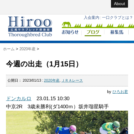
About
ホーム
>
2020年産
>
今週の出走（1月15日）
公開日：
2023/01/13
:
2020年産
,
ＪＲＡレース
by
ひろお君
ドンカルロ
23.01.15 10:30
中京2R 3歳未勝利(ダ1400ｍ）坂井瑠星騎手