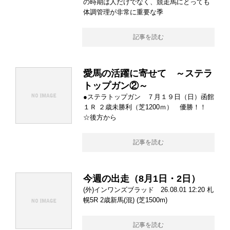
の時期は人だけでなく、競走馬にとっても
体調管理が非常に重要な季
記事を読む
愛馬の活躍に寄せて ～ステラ
トップガン②～
●ステラトップガン ７月１９日（日）函館
１Ｒ ２歳未勝利（芝1200ｍ） 優勝！！
☆後方から
記事を読む
今週の出走（8月1日・2日）
(外)インワンズブラッド 26.08.01 12:20 札
幌5R 2歳新馬(混) (芝1500m)
記事を読む