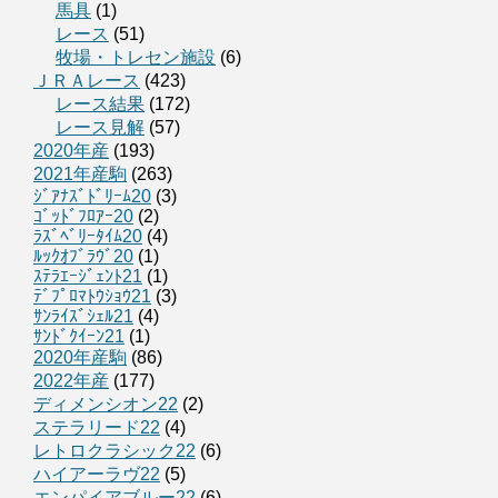
馬具
(1)
レース
(51)
牧場・トレセン施設
(6)
ＪＲＡレース
(423)
レース結果
(172)
レース見解
(57)
2020年産
(193)
2021年産駒
(263)
ｼﾞｱﾅｽﾞﾄﾞﾘｰﾑ20
(3)
ｺﾞｯﾄﾞﾌﾛｱｰ20
(2)
ﾗｽﾞﾍﾞﾘｰﾀｲﾑ20
(4)
ﾙｯｸｵﾌﾞﾗｳﾞ20
(1)
ｽﾃﾗｴｰｼﾞｪﾝﾄ21
(1)
ﾃﾞﾌﾟﾛﾏﾄｳｼｮｳ21
(3)
ｻﾝﾗｲｽﾞｼｪﾙ21
(4)
ｻﾝﾄﾞｸｲｰﾝ21
(1)
2020年産駒
(86)
2022年産
(177)
ディメンシオン22
(2)
ステラリード22
(4)
レトロクラシック22
(6)
ハイアーラヴ22
(5)
エンパイアブルー22
(6)