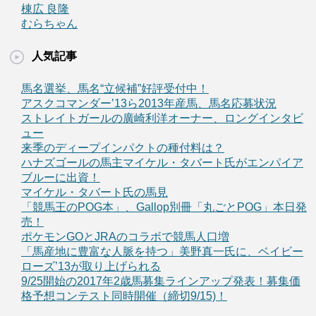
棟広 良隆
むらちゃん
人気記事
馬名選挙、馬名“立候補”好評受付中！
アスクコマンダー’13ら2013年産馬、馬名応募状況
ストレイトガールの廣崎利洋オーナー、ロングインタビ
ュー
来季のディープインパクトの種付料は？
ハナズゴールの馬主マイケル・タバート氏がエンパイア
ブルーに出資！
マイケル・タバート氏の馬見
「競馬王のPOG本」、Gallop別冊「丸ごとPOG」本日発
売！
ポケモンGOとJRAのコラボで競馬人口増
「馬産地に豊富な人脈を持つ」美野真一氏に、ベイビー
ローズ’13が取り上げられる
9/25開始の2017年2歳馬募集ラインアップ発表！募集価
格予想コンテスト同時開催（締切9/15)！