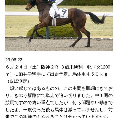
23.06.22
６月２４日（土）阪神２Ｒ ３歳未勝利・牝（ダ1200
ｍ）に酒井学騎手にて出走予定。馬体重４５０ｋｇ
（6/15測定）
「煩い感じではあるものの、この中間も順調にきてお
り、きのう坂路にて単走で追い切りました。中１週の
競馬ですので終い重点でしたが、何ら問題ない動きで
したよ。一度使った後も馬体は減っていませんし、前
走でこの距離でもやれることは分かっていますから