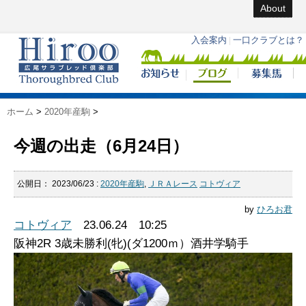
About
ホーム
>
2020年産駒
>
今週の出走（6月24日）
公開日：
2023/06/23
:
2020年産駒
,
ＪＲＡレース
コトヴィア
by
ひろお君
コトヴィア
23.06.24 10:25
阪神2R 3歳未勝利(牝)(ダ1200ｍ）酒井学騎手