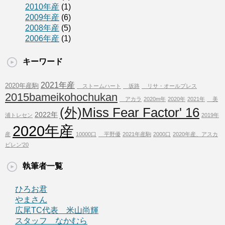
2010年産
(1)
2009年産
(6)
2008年産
(5)
2006年産
(1)
キーワード
2021年産
2020年産駒
ストームハート
坂路
リサ・オールプレス
2015bameikohochukan
アカラ
2020m年
2020年
2021年
美
(外)Miss Fear Factor' 16
2022年
浦トレセン
2019年
2020年産
産
10000口
平野優
2021年産駒
2000口
2020年産、アスカ
ビレン'20
執筆者一覧
ひろお君
やまさん
広尾TC代表 米山尚輝
スタッフ なかむら