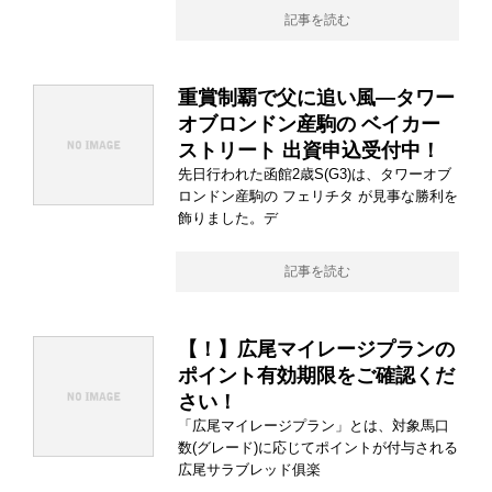
記事を読む
重賞制覇で父に追い風―タワー
オブロンドン産駒の ベイカー
ストリート 出資申込受付中！
先日行われた函館2歳S(G3)は、タワーオブ
ロンドン産駒の フェリチタ が見事な勝利を
飾りました。デ
記事を読む
【！】広尾マイレージプランの
ポイント有効期限をご確認くだ
さい！
「広尾マイレージプラン」とは、対象馬口
数(グレード)に応じてポイントが付与される
広尾サラブレッド俱楽