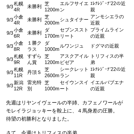
エルフサイエ
ｴﾚﾅﾚｼﾞｰﾅ’22の近
札幌
芝
未勝利
9/3
4R
1200m
ン
親
アンモシエラの
小倉
芝
未勝利
シュタイナー
9/3
4R
2000m
近親
セブンススト
プライムライン
小倉
ダ
未勝利
9/3
6R
1700m
リート
の近親
１勝ク
小倉
ダ
ルワンジュ
ドグマの近親
9/3
8R
ラス
1000m
すずら
アスクアイル
トリフィスの半
札幌
芝
9/3
9R
ん賞
1200m
ビゼア
弟
シークレット
ｴﾚﾅﾚｼﾞｰﾅ’22の近
札幌
芝
丹頂Ｓ
9/3
11R
2600m
ラン
親
雷光特
セイウンスイ
イエルバブエナ
新潟
芝
9/3
12R
別
1000m
ート
の近親
先週はリヤンイヴェールの半姉、カフェノワールが
モレイラジョッキーを鞍上に、４馬身差の圧勝。
待望の初勝利となりました。
さて、今週はトリフィスの半弟、