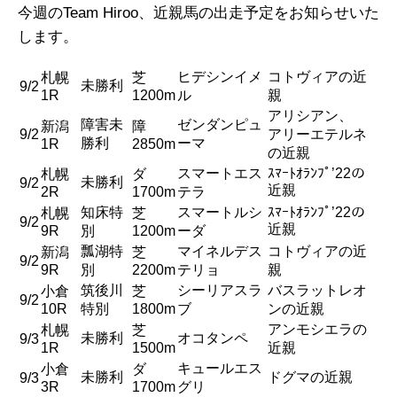
今週のTeam Hiroo、近親馬の出走予定をお知らせいた
します。
ヒデシンイメ
コトヴィアの近
札幌
芝
未勝利
9/2
1R
1200m
ル
親
アリシアン、
障害未
ゼンダンピュ
新潟
障
9/2
アリーエテルネ
勝利
ーマ
1R
2850m
の近親
スマートエス
ｽﾏｰﾄｵﾗﾝﾌﾟ’22の
札幌
ダ
未勝利
9/2
近親
2R
1700m
テラ
知床特
スマートルシ
ｽﾏｰﾄｵﾗﾝﾌﾟ’22の
札幌
芝
9/2
近親
9R
別
1200m
ーダ
瓢湖特
マイネルデス
コトヴィアの近
新潟
芝
9/2
9R
別
2200m
テリョ
親
筑後川
シーリアスラ
バスラットレオ
小倉
芝
9/2
10R
特別
1800m
ブ
ンの近親
アンモシエラの
札幌
芝
未勝利
オコタンペ
9/3
1R
1500m
近親
キュールエス
小倉
ダ
未勝利
ドグマの近親
9/3
3R
1700m
グリ