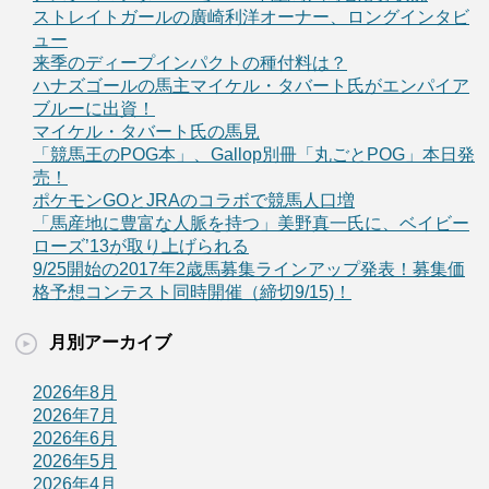
ストレイトガールの廣崎利洋オーナー、ロングインタビ
ュー
来季のディープインパクトの種付料は？
ハナズゴールの馬主マイケル・タバート氏がエンパイア
ブルーに出資！
マイケル・タバート氏の馬見
「競馬王のPOG本」、Gallop別冊「丸ごとPOG」本日発
売！
ポケモンGOとJRAのコラボで競馬人口増
「馬産地に豊富な人脈を持つ」美野真一氏に、ベイビー
ローズ’13が取り上げられる
9/25開始の2017年2歳馬募集ラインアップ発表！募集価
格予想コンテスト同時開催（締切9/15)！
月別アーカイブ
2026年8月
2026年7月
2026年6月
2026年5月
2026年4月