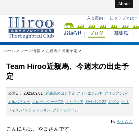
About
ホーム
>
レース情報
>
近親馬の出走予定
>
Team Hiroo近親馬、今週末の出走予
定
公開日：
2023/09/01
:
近親馬の出走予定
アリーエテルネ
,
アリシアン
,
イ
エルバブエナ
,
エレナレジーナ'22
,
コトヴィア
,
ｽﾏｰﾄｵﾗﾝﾌﾟ22
,
ドグマ
,
トリ
フィス
,
バスラットレオン
,
プライムライン
by
やまさん
こんにちは、やまさんです。