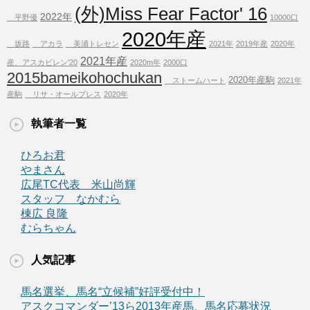
(外)Miss Fear Factor' 16
2022年
平野優
10000口
2020年産
坂路
アカラ
美浦トレセン
2021年
2019年産
2020年
2021年産
産、アスカビレン'20
2020m年
2000口
2015bameikohochukan
2020年産駒
ストームハート
2021年
産駒
リサ・オールプレス
2020年
執筆者一覧
ひろお君
やまさん
広尾TC代表 米山尚輝
スタッフ なかむら
棟広 良隆
むらちゃん
人気記事
馬名選挙、馬名“立候補”好評受付中！
アスクコマンダー’13ら2013年産馬、馬名応募状況