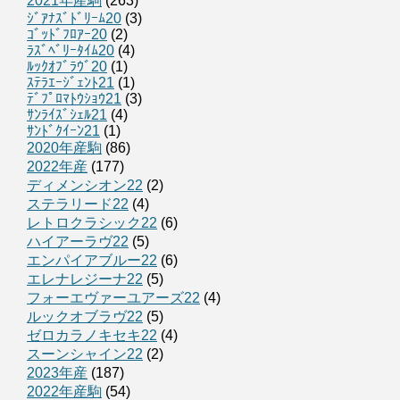
2021年産駒
(263)
ｼﾞｱﾅｽﾞﾄﾞﾘｰﾑ20
(3)
ｺﾞｯﾄﾞﾌﾛｱｰ20
(2)
ﾗｽﾞﾍﾞﾘｰﾀｲﾑ20
(4)
ﾙｯｸｵﾌﾞﾗｳﾞ20
(1)
ｽﾃﾗｴｰｼﾞｪﾝﾄ21
(1)
ﾃﾞﾌﾟﾛﾏﾄｳｼｮｳ21
(3)
ｻﾝﾗｲｽﾞｼｪﾙ21
(4)
ｻﾝﾄﾞｸｲｰﾝ21
(1)
2020年産駒
(86)
2022年産
(177)
ディメンシオン22
(2)
ステラリード22
(4)
レトロクラシック22
(6)
ハイアーラヴ22
(5)
エンパイアブルー22
(6)
エレナレジーナ22
(5)
フォーエヴァーユアーズ22
(4)
ルックオブラヴ22
(5)
ゼロカラノキセキ22
(4)
スーンシャイン22
(2)
2023年産
(187)
2022年産駒
(54)