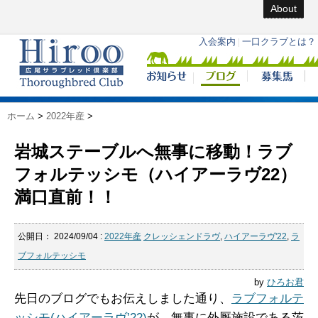
About
ホーム
>
2022年産
>
岩城ステーブルへ無事に移動！ラブ
フォルテッシモ（ハイアーラヴ22）
満口直前！！
公開日：
2024/09/04
:
2022年産
クレッシェンドラヴ
,
ハイアーラヴ'22
,
ラ
ブフォルテッシモ
by
ひろお君
先日のブログでもお伝えしました通り、
ラブフォルテ
ッシモ(ハイアーラヴ’22)
が、無事に外厩施設である茨