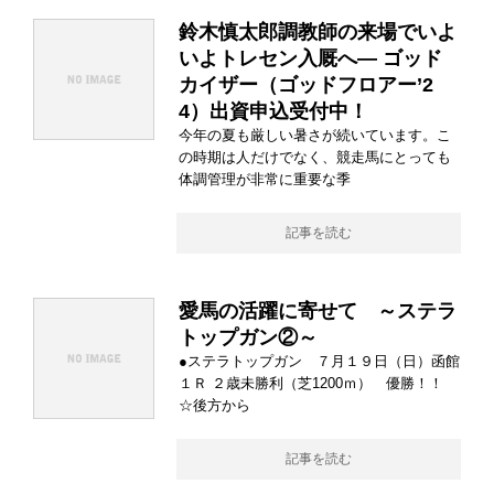
鈴木慎太郎調教師の来場でいよ
いよトレセン入厩へ― ゴッド
カイザー（ゴッドフロアー’2
4）出資申込受付中！
今年の夏も厳しい暑さが続いています。こ
の時期は人だけでなく、競走馬にとっても
体調管理が非常に重要な季
記事を読む
愛馬の活躍に寄せて ～ステラ
トップガン②～
●ステラトップガン ７月１９日（日）函館
１Ｒ ２歳未勝利（芝1200ｍ） 優勝！！
☆後方から
記事を読む