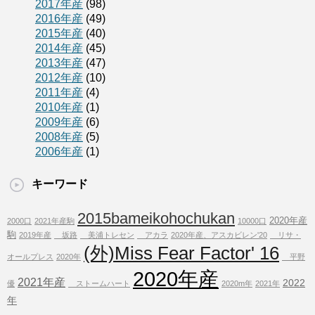
2017年産
(98)
2016年産
(49)
2015年産
(40)
2014年産
(45)
2013年産
(47)
2012年産
(10)
2011年産
(4)
2010年産
(1)
2009年産
(6)
2008年産
(5)
2006年産
(1)
キーワード
2015bameikohochukan
2020年産
2000口
2021年産駒
10000口
駒
2019年産
坂路
美浦トレセン
アカラ
2020年産、アスカビレン'20
リサ・
(外)Miss Fear Factor' 16
オールプレス
2020年
平野
2020年産
2021年産
2022
優
ストームハート
2020m年
2021年
年