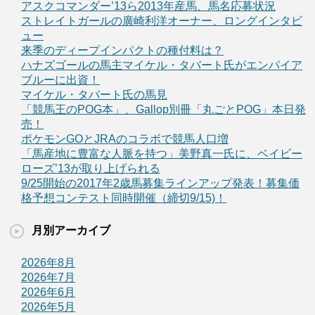
アスクコマンダー’13ら2013年産馬、馬名応募状況
ストレイトガールの廣崎利洋オーナー、ロングインタビ
ュー
来季のディープインパクトの種付料は？
ハナズゴールの馬主マイケル・タバート氏がエンパイア
ブルーに出資！
マイケル・タバート氏の馬見
「競馬王のPOG本」、Gallop別冊「丸ごとPOG」本日発
売！
ポケモンGOとJRAのコラボで競馬人口増
「馬産地に豊富な人脈を持つ」美野真一氏に、ベイビー
ローズ’13が取り上げられる
9/25開始の2017年2歳馬募集ラインアップ発表！募集価
格予想コンテスト同時開催（締切9/15)！
月別アーカイブ
2026年8月
2026年7月
2026年6月
2026年5月