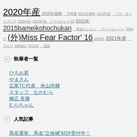
2020年産
2020年産駒
平野優
2021年産駒
2019年産
リサ・オー
2022年
ルプレス
2020m年
2020年産、アスカビレン'20
2015bameikohochukan
美浦トレセン
ストームハート
2000
(外)Miss Fear Factor' 16
2021年産
口
2020年
アカラ
10000口
2021年
坂路
執筆者一覧
ひろお君
やまさん
広尾TC代表 米山尚輝
スタッフ なかむら
棟広 良隆
むらちゃん
人気記事
馬名選挙、馬名“立候補”好評受付中！