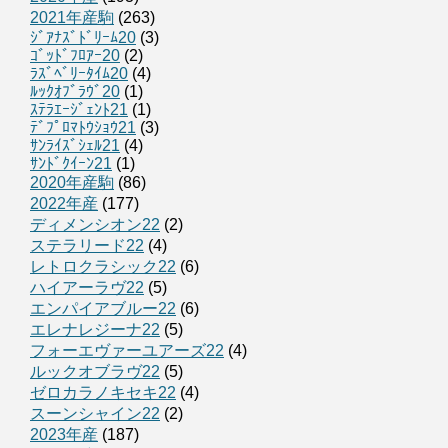
2021年産駒
(263)
ｼﾞｱﾅｽﾞﾄﾞﾘｰﾑ20
(3)
ｺﾞｯﾄﾞﾌﾛｱｰ20
(2)
ﾗｽﾞﾍﾞﾘｰﾀｲﾑ20
(4)
ﾙｯｸｵﾌﾞﾗｳﾞ20
(1)
ｽﾃﾗｴｰｼﾞｪﾝﾄ21
(1)
ﾃﾞﾌﾟﾛﾏﾄｳｼｮｳ21
(3)
ｻﾝﾗｲｽﾞｼｪﾙ21
(4)
ｻﾝﾄﾞｸｲｰﾝ21
(1)
2020年産駒
(86)
2022年産
(177)
ディメンシオン22
(2)
ステラリード22
(4)
レトロクラシック22
(6)
ハイアーラヴ22
(5)
エンパイアブルー22
(6)
エレナレジーナ22
(5)
フォーエヴァーユアーズ22
(4)
ルックオブラヴ22
(5)
ゼロカラノキセキ22
(4)
スーンシャイン22
(2)
2023年産
(187)