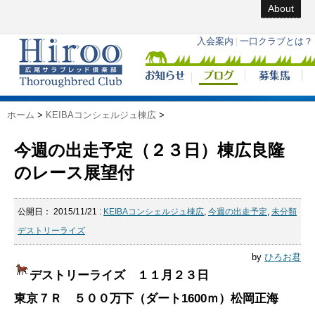
About
ホーム
>
KEIBAコンシェルジュ棟広
>
今週の出走予定（２３日）棟広良隆
のレース展望付
公開日：
2015/11/21
:
KEIBAコンシェルジュ棟広
,
今週の出走予定
,
未分類
デストリーライズ
by
ひろお君
デストリーライズ １１月２３日
東京７Ｒ ５００万下（ダート1600ｍ）松岡正海