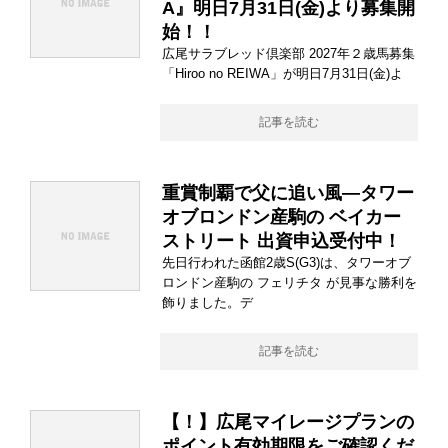
A』明日7月31日(金)より募集開
始！！
広尾サラブレッド倶楽部 2027年２歳馬募集
「Hiroo no REIWA」が明日7月31日(金)よ
記事を読む
重賞制覇で父に追い風―タワー
オブロンドン産駒の ベイカー
ストリート 出資申込受付中！
先日行われた函館2歳S(G3)は、タワーオブ
ロンドン産駒の フェリチタ が見事な勝利を
飾りました。デ
記事を読む
【！】広尾マイレージプランの
ポイント有効期限をご確認くだ