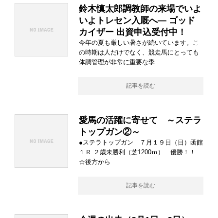
鈴木慎太郎調教師の来場でいよ
いよトレセン入厩へ― ゴッド
カイザー 出資申込受付中！
今年の夏も厳しい暑さが続いています。こ
の時期は人だけでなく、競走馬にとっても
体調管理が非常に重要な季
記事を読む
愛馬の活躍に寄せて ～ステラ
トップガン②～
●ステラトップガン ７月１９日（日）函館
１Ｒ ２歳未勝利（芝1200ｍ） 優勝！！
☆後方から
記事を読む