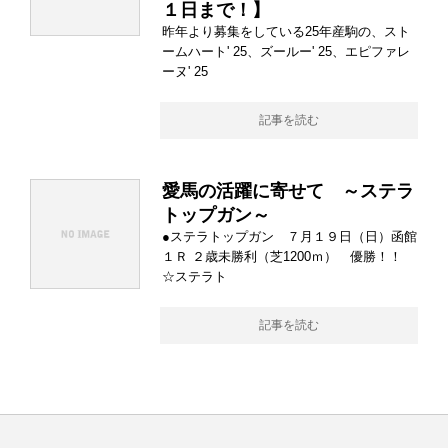
１日まで！】
昨年より募集をしている25年産駒の、スト
ームハート' 25、ズールー' 25、エピファレ
ーヌ' 25
記事を読む
愛馬の活躍に寄せて ～ステラ
トップガン～
●ステラトップガン ７月１９日（日）函館
１Ｒ ２歳未勝利（芝1200ｍ） 優勝！！
☆ステラト
記事を読む