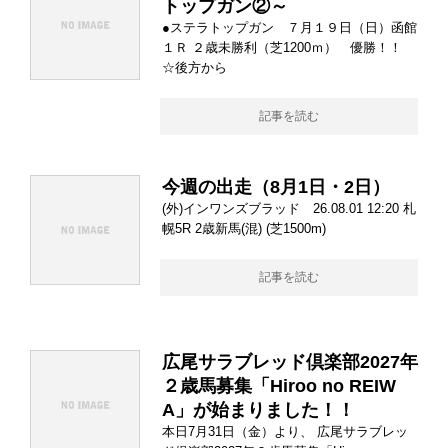
トップガン②～
●ステラトップガン ７月１９日（日）函館
１Ｒ ２歳未勝利（芝1200ｍ） 優勝！！
☆後方から
記事を読む
今週の出走（8月1日・2日）
(外)インワンズブラッド 26.08.01 12:20 札
幌5R 2歳新馬(混) (芝1500m)
記事を読む
広尾サラブレッド倶楽部2027年
２歳馬募集「Hiroo no REIW
A」が始まりました！！
本日7月31日（金）より、 広尾サラブレッ