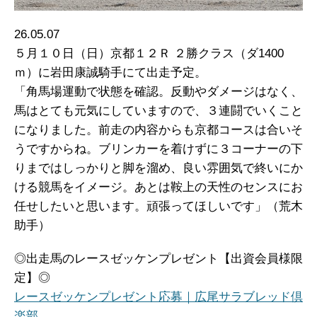
26.05.07
５月１０日（日）京都１２Ｒ ２勝クラス（ダ1400
ｍ）に岩田康誠騎手にて出走予定。
「角馬場運動で状態を確認。反動やダメージはなく、
馬はとても元気にしていますので、３連闘でいくこと
になりました。前走の内容からも京都コースは合いそ
うですからね。ブリンカーを着けずに３コーナーの下
りまではしっかりと脚を溜め、良い雰囲気で終いにか
ける競馬をイメージ。あとは鞍上の天性のセンスにお
任せしたいと思います。頑張ってほしいです」（荒木
助手）
◎出走馬のレースゼッケンプレゼント【出資会員様限
定】◎
レースゼッケンプレゼント応募｜広尾サラブレッド倶
楽部