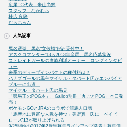
広尾TC代表 米山尚輝
スタッフ なかむら
棟広 良隆
むらちゃん
人気記事
馬名選挙、馬名“立候補”好評受付中！
アスクコマンダー’13ら2013年産馬、馬名応募状況
ストレイトガールの廣崎利洋オーナー、ロングインタビ
ュー
来季のディープインパクトの種付料は？
ハナズゴールの馬主マイケル・タバート氏がエンパイア
ブルーに出資！
マイケル・タバート氏の馬見
「競馬王のPOG本」、Gallop別冊「丸ごとPOG」本日発
売！
ポケモンGOとJRAのコラボで競馬人口増
「馬産地に豊富な人脈を持つ」美野真一氏に、ベイビー
ローズ’13が取り上げられる
9/25開始の2017年2歳馬募集ラインアップ発表！募集価