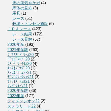
馬の病気やケガ
(4)
馬体の見方
(3)
馬具
(1)
レース
(51)
牧場・トレセン施設
(6)
ＪＲＡレース
(423)
レース結果
(172)
レース見解
(57)
2020年産
(193)
2021年産駒
(263)
ｼﾞｱﾅｽﾞﾄﾞﾘｰﾑ20
(3)
ｺﾞｯﾄﾞﾌﾛｱｰ20
(2)
ﾗｽﾞﾍﾞﾘｰﾀｲﾑ20
(4)
ﾙｯｸｵﾌﾞﾗｳﾞ20
(1)
ｽﾃﾗｴｰｼﾞｪﾝﾄ21
(1)
ﾃﾞﾌﾟﾛﾏﾄｳｼｮｳ21
(3)
ｻﾝﾗｲｽﾞｼｪﾙ21
(4)
ｻﾝﾄﾞｸｲｰﾝ21
(1)
2020年産駒
(86)
2022年産
(177)
ディメンシオン22
(2)
ステラリード22
(4)