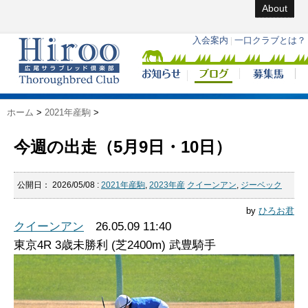
About
ホーム
>
2021年産駒
>
今週の出走（5月9日・10日）
公開日：
2026/05/08
:
2021年産駒
,
2023年産
クイーンアン
,
ジーベック
by
ひろお君
クイーンアン
26.05.09 11:40
東京4R 3歳未勝利 (芝2400m) 武豊騎手