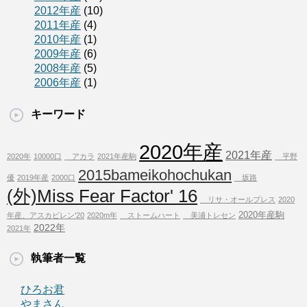
2012年産
(10)
2011年産
(4)
2010年産
(1)
2009年産
(6)
2008年産
(5)
2006年産
(1)
キーワード
2020年産
2021年産
2020年
10000口
アカラ
2021年産駒
平野
2015bameikohochukan
優
2019年産
2000口
坂路
(外)Miss Fear Factor' 16
リサ・オールプレス
2020
2020年産駒
年産、アスカビレン'20
2020m年
ストームハート
美浦トレセン
2022年
2021年
執筆者一覧
ひろお君
やまさん