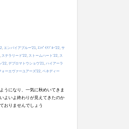
2
,
エンパイアブルー'21
,
ｴﾝﾊﾟｲｱﾌﾞﾙｰ'22
,
サ
,
ステラリード'22
,
ストームハート’22
,
ス
'22
,
デプロマトウショウ'21
,
ハイアーラ
フォーエヴァーユアーズ'22
,
ベネディー
ようになり、一気に秋めいてきま
いよいよ終わりが見えてきたのか
ておりませんでしょう