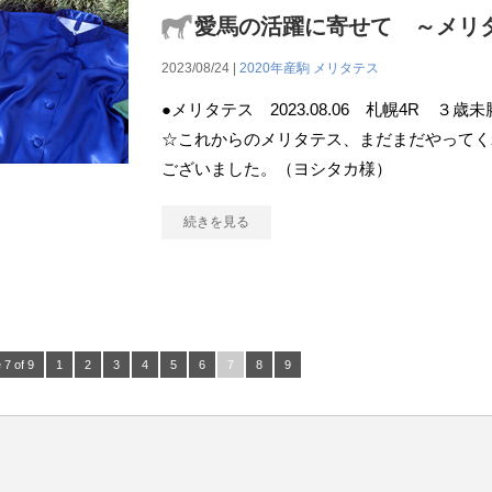
愛馬の活躍に寄せて ～メリ
2023/08/24 |
2020年産駒
メリタテス
●メリタテス 2023.08.06 札幌4R ３
☆これからのメリタテス、まだまだやってく
ございました。（ヨシタカ様）
続きを見る
 7 of 9
1
2
3
4
5
6
7
8
9