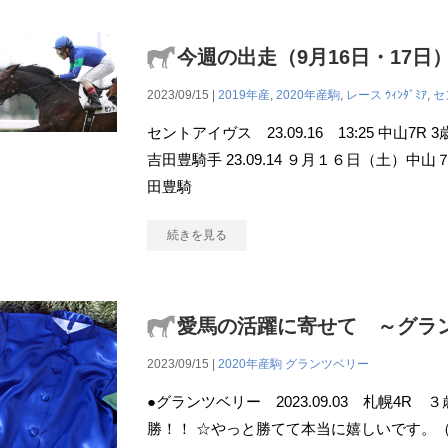
今週の出走（9月16日・17日
2023/09/15 |
2019年産
,
2020年産駒
,
レース
ｳｨﾝﾀﾞﾐｱ
,
セ
セントアイヴス 23.09.16 13:25 中山7R
吉田豊騎手 23.09.14 ９月１６日（土）中
田豊騎
続きを見る
愛馬の活躍に寄せて ～グラ
2023/09/15 |
2020年産駒
グランツベリー
●グランツベリー 2023.09.03 札幌4R
勝！！ ☆やっと勝てて本当に嬉しいです。（K