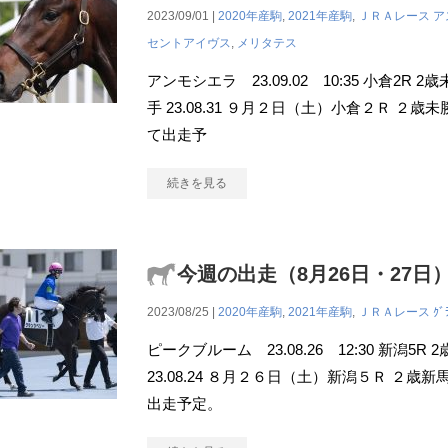
2023/09/01 |
2020年産駒
,
2021年産駒
,
ＪＲＡレース
ア
セントアイヴス
,
メリタテス
アンモシエラ 23.09.02 10:35 小倉2R 
手 23.08.31 ９月２日（土）小倉２Ｒ ２
て出走予
続きを見る
今週の出走（8月26日・27日
2023/08/25 |
2020年産駒
,
2021年産駒
,
ＪＲＡレース
ｸﾞ
ピークブルーム 23.08.26 12:30 新潟5R
23.08.24 ８月２６日（土）新潟５Ｒ ２歳
出走予定。