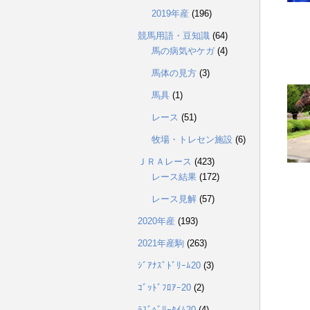
2019年産
(196)
競馬用語・豆知識
(64)
馬の病気やケガ
(4)
馬体の見方
(3)
馬具
(1)
レース
(51)
牧場・トレセン施設
(6)
ＪＲＡレース
(423)
レース結果
(172)
レース見解
(57)
2020年産
(193)
2021年産駒
(263)
ｼﾞｱﾅｽﾞﾄﾞﾘｰﾑ20
(3)
ｺﾞｯﾄﾞﾌﾛｱｰ20
(2)
ﾗｽﾞﾍﾞﾘｰﾀｲﾑ20
(4)