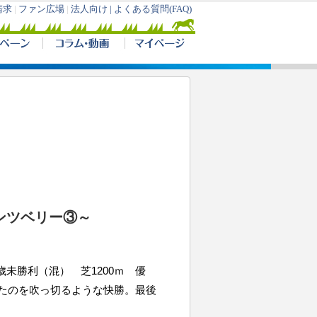
ンツベリー③～
 ３歳未勝利（混） 芝1200ｍ 優
いたのを吹っ切るような快勝。最後