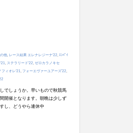
の他
,
レース結果
エレナレジーナ'22
,
ｴﾝﾊﾟｲ
21
,
ステラリード'22
,
ゼロカラノキセ
フィオレ'21
,
フォーエヴァーユアーズ'22
,
22
しでしょうか。早いもので秋競馬
間開催となります。朝晩は少しず
すし、どうやら連休中