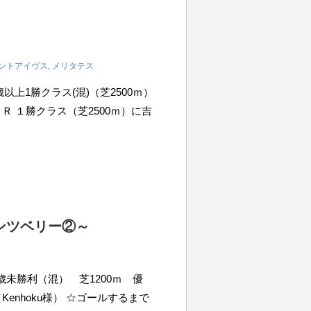
）
ントアイヴス
,
メリタテス
 3歳以上1勝クラス(混)（芝2500ｍ）
山７Ｒ １勝クラス（芝2500ｍ）に吉
ンツベリー②～
 ３歳未勝利（混） 芝1200ｍ 優
enhoku様） ☆ゴールするまで