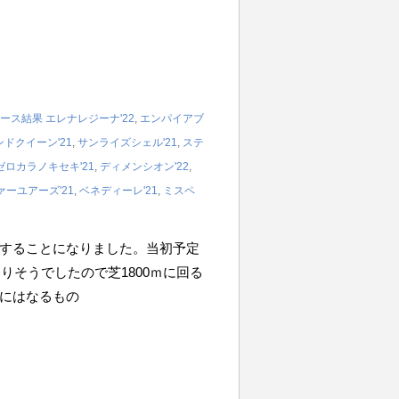
ース結果
エレナレジーナ'22
,
エンパイアブ
ンドクイーン'21
,
サンライズシェル'21
,
ステ
ゼロカラノキセキ'21
,
ディメンシオン'22
,
ーユアーズ'21
,
ベネディーレ'21
,
ミスペ
することになりました。当初予定
りそうでしたので芝1800ｍに回る
にはなるもの