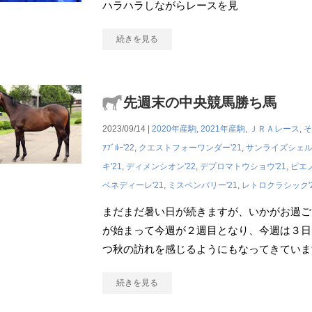
ハラハラしながらレースを見
続きを見る
先週末の中央競馬勝ち馬
2023/09/14 |
2020年産駒
,
2021年産駒
,
ＪＲＡレース
,
そ
ｱﾌﾞﾙｰ'22
,
クエストフォーワンダー'21
,
サンライズシェル'
キ'21
,
ディメンシオン'22
,
デプロマトウショウ'21
,
ピエノ
ベネディーレ'21
,
ミスペンバリー'21
,
レトロクラシック'
まだまだ暑い日が続きますが、いかがお過ご
が始まって今週が２週目となり、今週は３日
つ秋の訪れを感じるようにもなってきていま
続きを見る