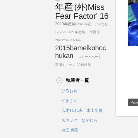
年産
(外)Miss
Fear Factor' 16
2020年産駒
2020年産、アスカビ
レン'20
2021年産駒
平野優
2020m年
2021年
2015bameikohoc
hukan
ストームハート
美浦トレセン
2019年産
執筆者一覧
ひろお君
やまさん
Page
広尾TC代表 米山尚輝
スタッフ なかむら
棟広 良隆