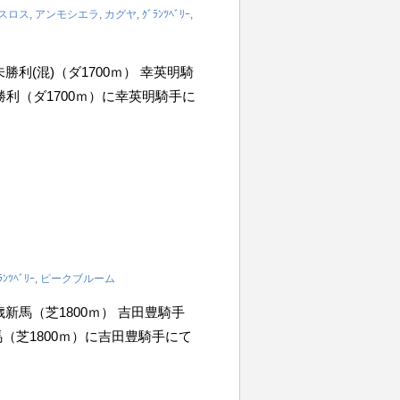
スロス
,
アンモシエラ
,
カグヤ
,
ｸﾞﾗﾝﾂﾍﾞﾘｰ
,
2歳未勝利(混)（ダ1700ｍ） 幸英明騎
歳未勝利（ダ1700ｍ）に幸英明騎手に
）
ﾗﾝﾂﾍﾞﾘｰ
,
ピークブルーム
 2歳新馬（芝1800ｍ） 吉田豊騎手
新馬（芝1800ｍ）に吉田豊騎手にて