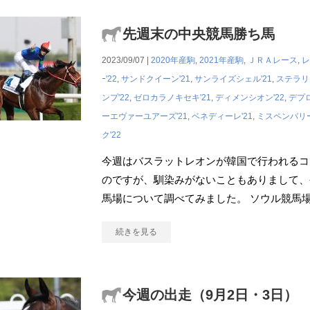
先週末の中央競馬勝ち馬
2023/09/07 |
2020年産駒
,
2021年産駒
,
ＪＲＡレース
,
レ
ｰ'22
,
サンドクイーン'21
,
サンライズシェル'21
,
ステラリー
ンプ'22
,
ゼロカラノキセキ'21
,
ディメンシオン'22
,
デプロ
ーエヴァーユアーズ'21
,
ベネディーレ'21
,
ミスペンバリー
ク'22
今週はバスラットレオンが韓国で行われるコ
のですが、馴染みがないこともありまして、
馬場について調べてみました。 ソウル競馬場
続きを見る
今週の出走（9月2日・3日）