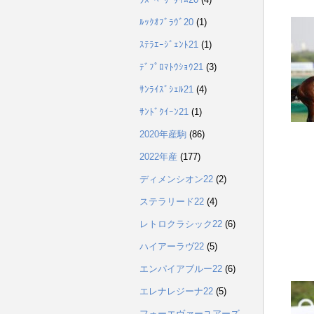
ﾙｯｸｵﾌﾞﾗｳﾞ20
(1)
ｽﾃﾗｴｰｼﾞｪﾝﾄ21
(1)
ﾃﾞﾌﾟﾛﾏﾄｳｼｮｳ21
(3)
ｻﾝﾗｲｽﾞｼｪﾙ21
(4)
ｻﾝﾄﾞｸｲｰﾝ21
(1)
2020年産駒
(86)
2022年産
(177)
ディメンシオン22
(2)
ステラリード22
(4)
レトロクラシック22
(6)
ハイアーラヴ22
(5)
エンパイアブルー22
(6)
エレナレジーナ22
(5)
フォーエヴァーユアーズ