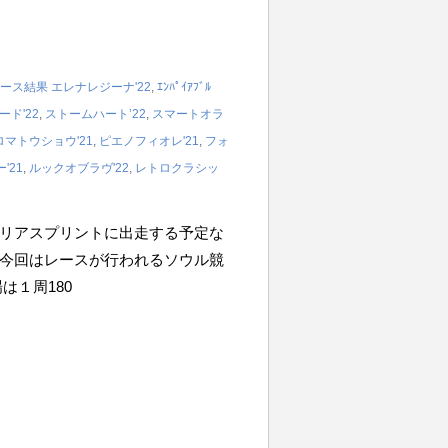
ース結果
エレナレジーナ'22
,
ｴﾝﾊﾟｲｱﾌﾞﾙ
ド'22
,
ストームハート’22
,
スマートオラ
マトウショウ'21
,
ピエノフィオレ'21
,
フォ
'21
,
ルックオブラヴ'22
,
レトロクラシッ
リアスプリントに出走する予定な
今回はレースが行われるソウル競
は１周180