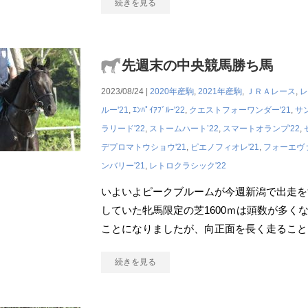
続きを見る
先週末の中央競馬勝ち馬
2023/08/24 |
2020年産駒
,
2021年産駒
,
ＪＲＡレース
,
レ
ルー'21
,
ｴﾝﾊﾟｲｱﾌﾞﾙｰ'22
,
クエストフォーワンダー'21
,
サ
ラリード'22
,
ストームハート’22
,
スマートオランプ'22
,
デプロマトウショウ'21
,
ピエノフィオレ'21
,
フォーエヴァ
ンバリー'21
,
レトロクラシック'22
いよいよピークブルームが今週新潟で出走を
していた牝馬限定の芝1600ｍは頭数が多くな
ことになりましたが、向正面を長く走ること
続きを見る