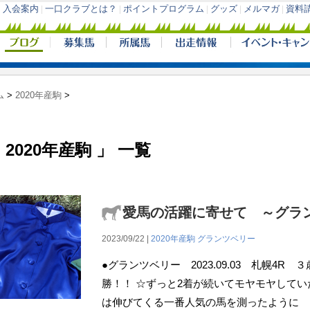
ム
>
2020年産駒
>
 2020年産駒 」 一覧
愛馬の活躍に寄せて ～グラ
2023/09/22 |
2020年産駒
グランツベリー
●グランツベリー 2023.09.03 札幌4R
勝！！ ☆ずっと2着が続いてモヤモヤして
は伸びてくる一番人気の馬を測ったように