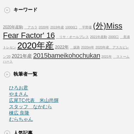
キーワード
(外)Miss
2020年産駒
アカラ
2020年
2019年産
10000口
平野優
Fear Factor' 16
リサ・オールプレス
2021年産駒
2000口
美浦
2020年産
2022年
トレセン
坂路
2020m年
2020年産、アスカビレ
2015bameikohochukan
2021年産
ン'20
2021年
ストーム
ハート
執筆者一覧
ひろお君
やまさん
広尾TC代表 米山尚輝
スタッフ なかむら
棟広 良隆
むらちゃん
人気記事