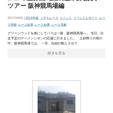
ツアー 阪神競馬場編
2017/10/02 |
2014年産
,
ＪＲＡレース
,
イベント
,
イベントレポート
,
レー
ス情報
,
レース結果
,
レース結果
,
レース見解
グリーンウッドを後にしてバスは一路、阪神競馬場へ。 当日、出
走予定のディメンシオンの応援に行きました。 土砂降りの雨の
中、阪神競馬場では、 一旦、自由行動とさせて
続きを見る