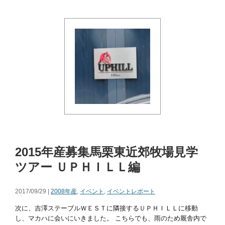
2015年産募集馬栗東近郊牧場見学
ツアー ＵＰＨＩＬＬ編
2017/09/29 |
2008年産
,
イベント
,
イベントレポート
次に、吉澤ステーブルＷＥＳＴに隣接するＵＰＨＩＬＬに移動
し、マカハに会いにいきました。 こちらでも、雨のため厩舎内で