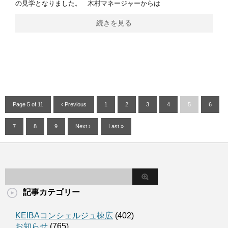
の見学となりました。 木村マネージャーからは
続きを見る
Page 5 of 11
‹ Previous
1
2
3
4
5
6
7
8
9
Next ›
Last »
記事カテゴリー
KEIBAコンシェルジュ棟広
(402)
お知らせ
(765)