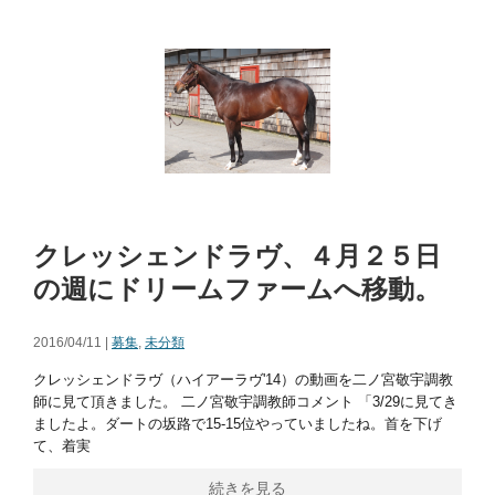
クレッシェンドラヴ、４月２５日
の週にドリームファームへ移動。
2016/04/11 |
募集
,
未分類
クレッシェンドラヴ（ハイアーラヴ'14）の動画を二ノ宮敬宇調教
師に見て頂きました。 二ノ宮敬宇調教師コメント 「3/29に見てき
ましたよ。ダートの坂路で15-15位やっていましたね。首を下げ
て、着実
続きを見る