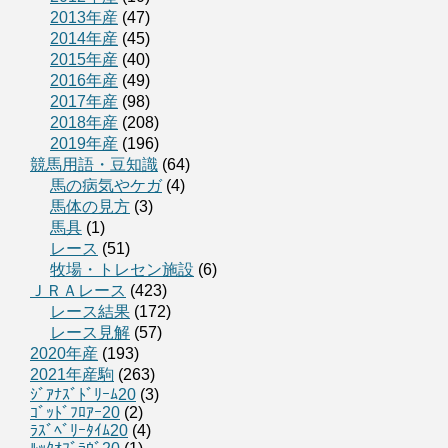
2013年産
(47)
2014年産
(45)
2015年産
(40)
2016年産
(49)
2017年産
(98)
2018年産
(208)
2019年産
(196)
競馬用語・豆知識
(64)
馬の病気やケガ
(4)
馬体の見方
(3)
馬具
(1)
レース
(51)
牧場・トレセン施設
(6)
ＪＲＡレース
(423)
レース結果
(172)
レース見解
(57)
2020年産
(193)
2021年産駒
(263)
ｼﾞｱﾅｽﾞﾄﾞﾘｰﾑ20
(3)
ｺﾞｯﾄﾞﾌﾛｱｰ20
(2)
ﾗｽﾞﾍﾞﾘｰﾀｲﾑ20
(4)