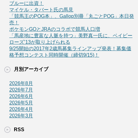
ブルーに出資！
マイケル・タバート氏の馬見
「競馬王のPOG本」、Gallop別冊「丸ごとPOG」本日発
売！
ポケモンGOとJRAのコラボで競馬人口増
「馬産地に豊富な人脈を持つ」美野真一氏に、ベイビー
ローズ’13が取り上げられる
9/25開始の2017年2歳馬募集ラインアップ発表！募集価
格予想コンテスト同時開催（締切9/15)！
月別アーカイブ
2026年8月
2026年7月
2026年6月
2026年5月
2026年4月
2026年3月
RSS