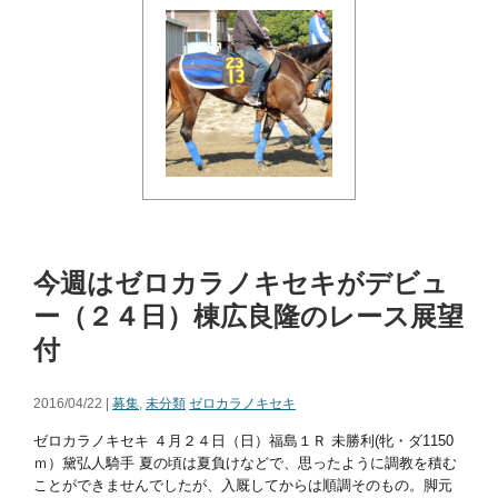
今週はゼロカラノキセキがデビュ
ー（２４日）棟広良隆のレース展望
付
2016/04/22 |
募集
,
未分類
ゼロカラノキセキ
ゼロカラノキセキ ４月２４日（日）福島１Ｒ 未勝利(牝・ダ1150
ｍ）黛弘人騎手 夏の頃は夏負けなどで、思ったように調教を積む
ことができませんでしたが、入厩してからは順調そのもの。脚元