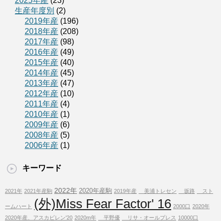
2025年産
(23)
生産年度別
(2)
2019年産
(196)
2018年産
(208)
2017年産
(98)
2016年産
(49)
2015年産
(40)
2014年産
(45)
2013年産
(47)
2012年産
(10)
2011年産
(4)
2010年産
(1)
2009年産
(6)
2008年産
(5)
2006年産
(1)
キーワード
2022年
2020年産駒
2021年
2021年産駒
2019年産
美浦トレセン
坂路
スト
(外)Miss Fear Factor' 16
ームハート
2000口
2020年
2020年産、アスカビレン'20
2020m年
平野優
リサ・オールプレス
10000口