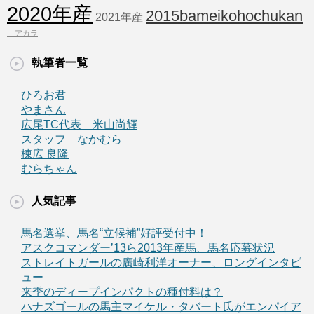
2020年産
2015bameikohochukan
2021年産
アカラ
執筆者一覧
ひろお君
やまさん
広尾TC代表 米山尚輝
スタッフ なかむら
棟広 良隆
むらちゃん
人気記事
馬名選挙、馬名“立候補”好評受付中！
アスクコマンダー’13ら2013年産馬、馬名応募状況
ストレイトガールの廣崎利洋オーナー、ロングインタビ
ュー
来季のディープインパクトの種付料は？
ハナズゴールの馬主マイケル・タバート氏がエンパイア