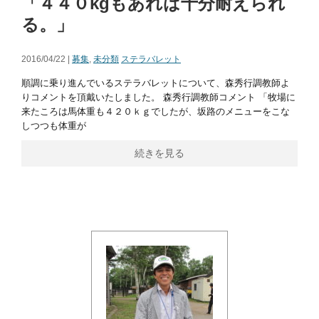
「４４０kgもあれば十分耐えられ
る。」
2016/04/22 |
募集
,
未分類
ステラバレット
順調に乗り進んでいるステラバレットについて、森秀行調教師よ
りコメントを頂戴いたしました。 森秀行調教師コメント 「牧場に
来たころは馬体重も４２０ｋｇでしたが、坂路のメニューをこな
しつつも体重が
続きを見る