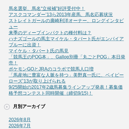
馬名選挙、馬名“立候補”好評受付中！
アスクコマンダー’13ら2013年産馬、馬名応募状況
ストレイトガールの廣崎利洋オーナー、ロングインタビ
ュー
来季のディープインパクトの種付料は？
ハナズゴールの馬主マイケル・タバート氏がエンパイア
ブルーに出資！
マイケル・タバート氏の馬見
「競馬王のPOG本」、Gallop別冊「丸ごとPOG」本日発
売！
ポケモンGOとJRAのコラボで競馬人口増
「馬産地に豊富な人脈を持つ」美野真一氏に、ベイビー
ローズ’13が取り上げられる
9/25開始の2017年2歳馬募集ラインアップ発表！募集価
格予想コンテスト同時開催（締切9/15)！
月別アーカイブ
2026年8月
2026年7月