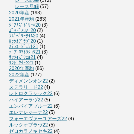
レース結果
(172)
レース見解
(57)
2020年産
(193)
2021年産駒
(263)
ｼﾞｱﾅｽﾞﾄﾞﾘｰﾑ20
(3)
ｺﾞｯﾄﾞﾌﾛｱｰ20
(2)
ﾗｽﾞﾍﾞﾘｰﾀｲﾑ20
(4)
ﾙｯｸｵﾌﾞﾗｳﾞ20
(1)
ｽﾃﾗｴｰｼﾞｪﾝﾄ21
(1)
ﾃﾞﾌﾟﾛﾏﾄｳｼｮｳ21
(3)
ｻﾝﾗｲｽﾞｼｪﾙ21
(4)
ｻﾝﾄﾞｸｲｰﾝ21
(1)
2020年産駒
(86)
2022年産
(177)
ディメンシオン22
(2)
ステラリード22
(4)
レトロクラシック22
(6)
ハイアーラヴ22
(5)
エンパイアブルー22
(6)
エレナレジーナ22
(5)
フォーエヴァーユアーズ22
(4)
ルックオブラヴ22
(5)
ゼロカラノキセキ22
(4)