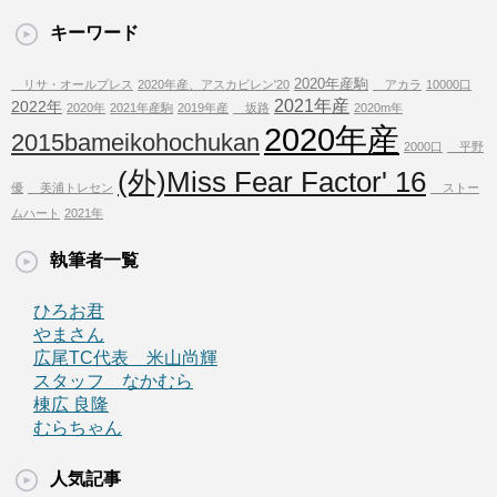
キーワード
2020年産駒
リサ・オールプレス
2020年産、アスカビレン'20
アカラ
10000口
2021年産
2022年
2020年
2021年産駒
2019年産
坂路
2020m年
2020年産
2015bameikohochukan
2000口
平野
(外)Miss Fear Factor' 16
優
美浦トレセン
ストー
ムハート
2021年
執筆者一覧
ひろお君
やまさん
広尾TC代表 米山尚輝
スタッフ なかむら
棟広 良隆
むらちゃん
人気記事