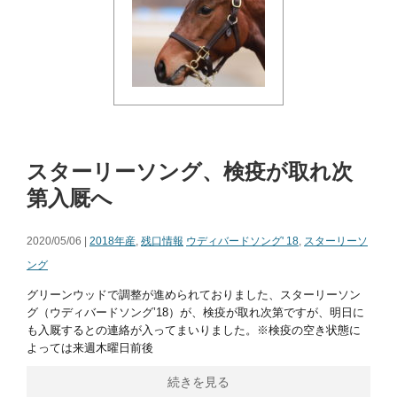
スターリーソング、検疫が取れ次
第入厩へ
2020/05/06 |
2018年産
,
残口情報
ウディバードソング' 18
,
スターリーソ
ング
グリーンウッドで調整が進められておりました、スターリーソン
グ（ウディバードソング’18）が、検疫が取れ次第ですが、明日に
も入厩するとの連絡が入ってまいりました。※検疫の空き状態に
よっては来週木曜日前後
続きを見る