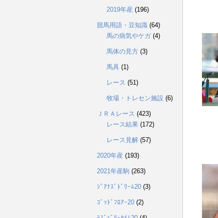
2019年産
(196)
競馬用語・豆知識
(64)
馬の病気やケガ
(4)
馬体の見方
(3)
馬具
(1)
レース
(51)
牧場・トレセン施設
(6)
ＪＲＡレース
(423)
レース結果
(172)
レース見解
(57)
2020年産
(193)
2021年産駒
(263)
ｼﾞｱﾅｽﾞﾄﾞﾘｰﾑ20
(3)
ｺﾞｯﾄﾞﾌﾛｱｰ20
(2)
ﾗｽﾞﾍﾞﾘｰﾀｲﾑ20
(4)