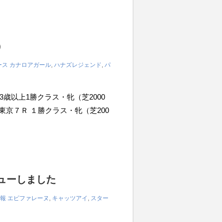
）
ース
カナロアガール
,
ハナズレジェンド
,
パ
7R 3歳以上1勝クラス・牝（芝2000
土）東京７Ｒ １勝クラス・牝（芝200
ビューしました
報
エピファレーヌ
,
キャッツアイ
,
スター