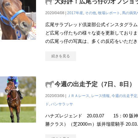
大好評！広尾っ仔のオフショ
2020/04/08 |
2017年産
,
その他
,
牧場レポート
,
馬の病気
広尾サラブレッド倶楽部公式インスタグラム
ど広尾っ仔たちの様々な姿を更新しておりま
の広尾っ仔の写真は、多くの反応をいただき
続きを見る
今週の出走予定（7日、8日）
2020/03/06 |
ＪＲＡレース
,
レース情報
,
今週の出走予定
ド
,
パンサラッサ
ハナズレジェンド 20.03.07 15：00 
勝クラス）（芝2000ｍ）坂井瑠星騎手 20.0