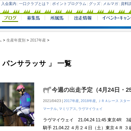
ム
>
生産年度別
>
2017年産
>
 パンサラッサ 」 一覧
今週の出走予定（4月24日・2
2021/04/23 |
2017年産
,
2018年産
,
ＪＲＡレース
スター
マーテル
,
マミリアス
,
ラヴマイウェイ
ラヴマイウェイ 21.04.24 11:45 東京4R
騎手 21.04.22 ４月２４日（土）東京４Ｒ