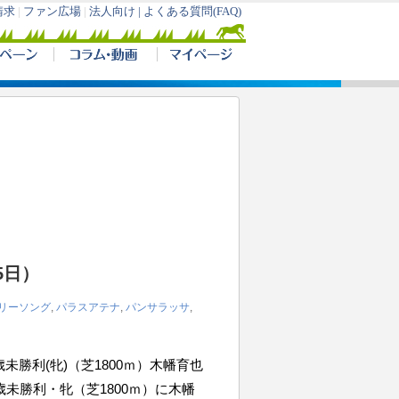
5日）
リーソング
,
パラスアテナ
,
パンサラッサ
,
 3歳未勝利(牝)（芝1800ｍ）木幡育也
 ３歳未勝利・牝（芝1800ｍ）に木幡