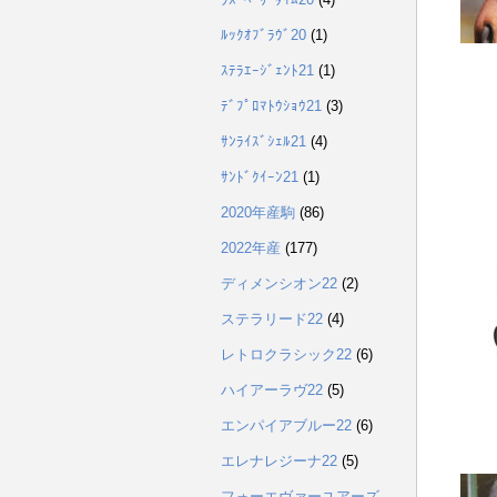
ﾙｯｸｵﾌﾞﾗｳﾞ20
(1)
ｽﾃﾗｴｰｼﾞｪﾝﾄ21
(1)
ﾃﾞﾌﾟﾛﾏﾄｳｼｮｳ21
(3)
ｻﾝﾗｲｽﾞｼｪﾙ21
(4)
ｻﾝﾄﾞｸｲｰﾝ21
(1)
2020年産駒
(86)
2022年産
(177)
ディメンシオン22
(2)
ステラリード22
(4)
レトロクラシック22
(6)
ハイアーラヴ22
(5)
エンパイアブルー22
(6)
エレナレジーナ22
(5)
フォーエヴァーユアーズ