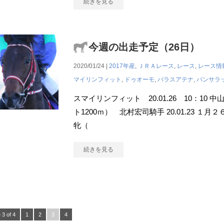
続きを見る
今週の出走予定（26日）
2020/01/24 |
2017年産
,
ＪＲＡレース
,
レース
,
レース情
マイリンフィット
,
ドゥオーモ
,
パラスアテナ
,
パンサラ
スマイリンフィット 20.01.26 10：10
ト1200ｍ） 北村宏司騎手 20.01.23 
牝（
続きを見る
 3 of 4
1
2
3
4