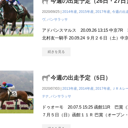
今週の出走予定（26日・27日
2020/09/25 |
2014年産
,
2015年産
,
2017年産
,
今週の出
ヴ
,
パンサラッサ
アドバンスマルス 20.09.26 13:15 中京7R
北村友一騎手 20.09.24 ９月２６日（土）
続きを見る
今週の出走予定（5日）
2020/07/03 |
2013年産
,
2014年産
,
2017年産
,
ＪＲＡレ
テナ
,
パンサラッサ
ドゥオーモ 20.07.5 15:25 函館11R 巴賞（
７月５日（日）函館１１Ｒ 巴賞（オープン・芝