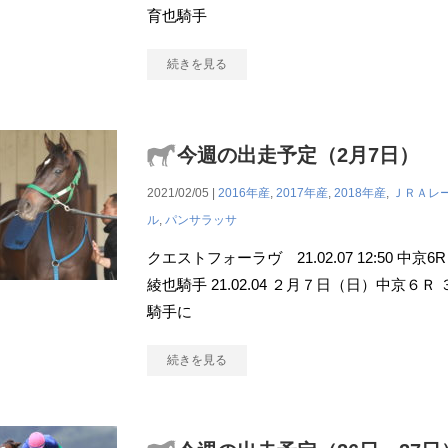
育也騎手
続きを見る
今週の出走予定（2月7日）
2021/02/05 |
2016年産
,
2017年産
,
2018年産
,
ＪＲＡレ
ル
,
パンサラッサ
クエストフォーラヴ 21.02.07 12:50 中京
綾也騎手 21.02.04 ２月７日（日）中京６
騎手に
続きを見る