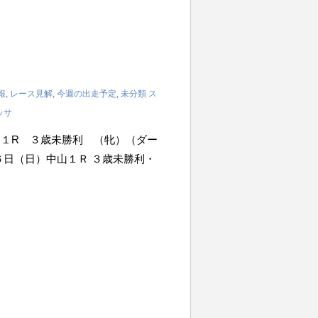
報
,
レース見解
,
今週の出走予定
,
未分類
ス
ッサ
 中山１R ３歳未勝利 （牝）（ダー
１月２６日（日）中山１Ｒ ３歳未勝利・