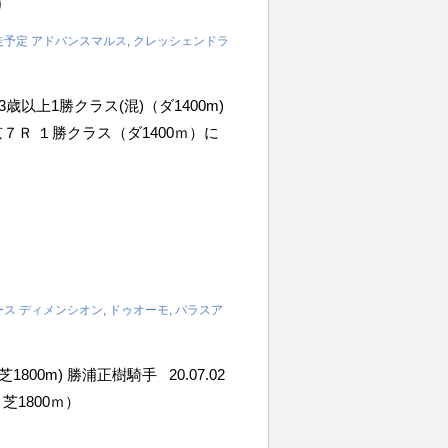
）
走予定
アドバンスマルス
,
クレッシェンドラ
 3歳以上1勝クラス(混)（ダ1400m)
中京７Ｒ １勝クラス（ダ1400ｍ）に
ース
ディメンシオン
,
ドゥオーモ
,
パラスア
芝1800m) 勝浦正樹騎手 20.07.02
1800ｍ）