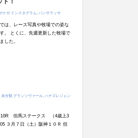
ット！
やケガ
インスタグラム
,
パンサラッサ
では、レース写真や牧場での姿な
す。 とくに、先週更新した牧場で
ました。
,
未分類
グランソヴァール
,
ハナズレジェン
阪神10R 但馬ステークス （4歳上3
3.05 ３月７日（土）阪神１０Ｒ 但