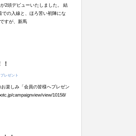
仔が2頭デビューいたしました。 結
着での入線と、ほろ苦い初陣にな
ですが、新馬
！！
,
プレゼント
のお楽しみ「会員の皆様へプレゼン
p/campaignview/view/10158/