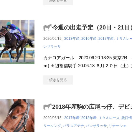
続きを見る
今週の出走予定（20日・21日
2020/06/19 |
2013年産
,
2016年産
,
2017年産
,
ＪＲＡレ
ンサラッサ
カナロアガール 2020.06.20 13:35 東京
ｍ) 田辺裕信騎手 20.06.18 ６月２０日（
続きを見る
2018年産駒の広尾っ仔、デ
2020/06/15 |
2017年産
,
2018年産
,
ＪＲＡレース
,
残口情
リーソング
,
パラスアテナ
,
パンサラッサ
,
リナーシェ