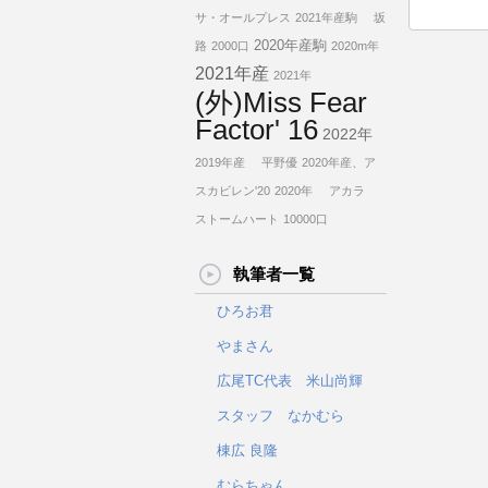
サ・オールプレス
2021年産駒
坂
2020年産駒
路
2000口
2020m年
2021年産
2021年
(外)Miss Fear
Factor' 16
2022年
2019年産
平野優
2020年産、ア
スカビレン'20
2020年
アカラ
ストームハート
10000口
執筆者一覧
ひろお君
やまさん
広尾TC代表 米山尚輝
スタッフ なかむら
棟広 良隆
むらちゃん