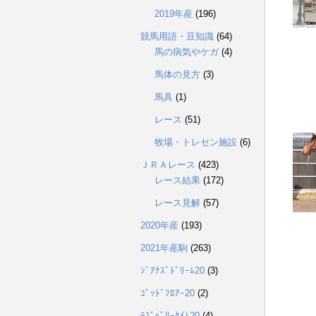
2019年産
(196)
競馬用語・豆知識
(64)
馬の病気やケガ
(4)
馬体の見方
(3)
馬具
(1)
レース
(51)
牧場・トレセン施設
(6)
ＪＲＡレース
(423)
レース結果
(172)
レース見解
(57)
2020年産
(193)
2021年産駒
(263)
ｼﾞｱﾅｽﾞﾄﾞﾘｰﾑ20
(3)
ｺﾞｯﾄﾞﾌﾛｱｰ20
(2)
ﾗｽﾞﾍﾞﾘｰﾀｲﾑ20
(4)