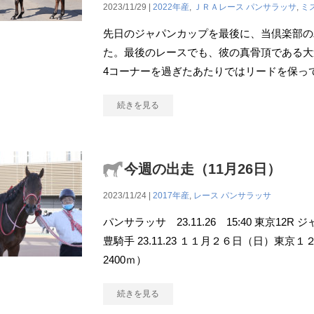
2023/11/29 |
2022年産
,
ＪＲＡレース
パンサラッサ
,
ミ
先⽇のジャパンカップを最後に、当倶楽部の
た。最後のレースでも、彼の真⾻頂である⼤
4コーナーを過ぎたあたりではリードを保っ
続きを見る
今週の出走（11月26日）
2023/11/24 |
2017年産
,
レース
パンサラッサ
パンサラッサ 23.11.26 15:40 東京12R 
豊騎手 23.11.23 １１月２６日（日）東
2400ｍ）
続きを見る