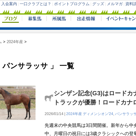
ム
>
2024年産
>
 パンサラッサ 」 一覧
シンザン記念(G3)はロード
トラックが優勝！ロードカナ
2026/01/14 |
2024年産
ディメンシオン'24
,
パンサラッ
先週末の中央競馬は3日間開催。新年から中
中、月曜日の祝日には3歳クラシックへの登竜