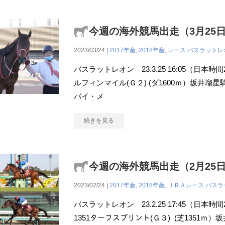
今週の海外競馬出走（3月25
2023/03/24 |
2017年産
,
2018年産
,
レース
バスラットレ
バスラットレオン 23.3.25 16:05（日本時
ルフィンマイル(Ｇ２) (ダ1600ｍ）坂井瑠星騎手
バイ・メ
続きを見る
今週の海外競馬出走（2月25
2023/02/24 |
2017年産
,
2018年産
,
ＪＲＡレース
バスラ
バスラットレオン 23.2.25 17:45（日本時間23:4
1351ターフスプリント(Ｇ３) (芝1351ｍ）坂井瑠