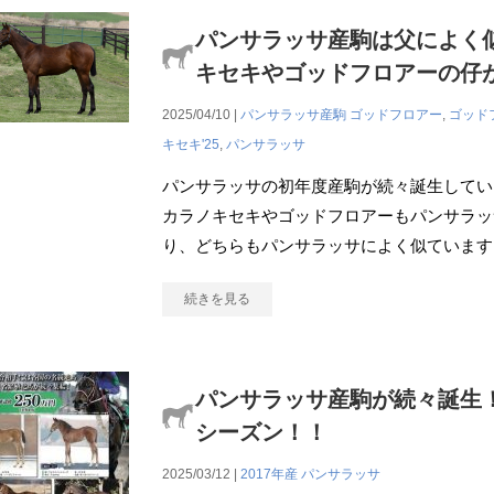
パンサラッサ産駒は父によく
キセキやゴッドフロアーの仔
2025/04/10 |
パンサラッサ産駒
ゴッドフロアー
,
ゴッドフ
キセキ'25
,
パンサラッサ
パンサラッサの初年度産駒が続々誕生してい
カラノキセキやゴッドフロアーもパンサラッ
り、どちらもパンサラッサによく似ています
続きを見る
パンサラッサ産駒が続々誕⽣
シーズン！！
2025/03/12 |
2017年産
パンサラッサ