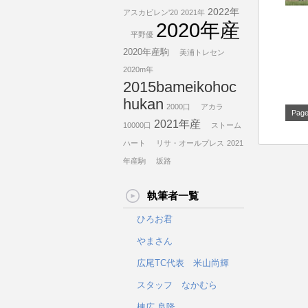
2022年
アスカビレン'20
2021年
2020年産
平野優
2020年産駒
美浦トレセン
2020m年
2015bameikohoc
hukan
2000口
アカラ
Page
2021年産
10000口
ストーム
ハート
リサ・オールプレス
2021
年産駒
坂路
執筆者一覧
ひろお君
やまさん
広尾TC代表 米山尚輝
スタッフ なかむら
棟広 良隆