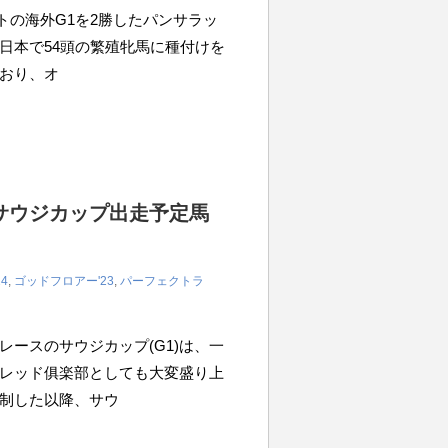
ートの海外G1を2勝したパンサラッ
⽇本で54頭の繁殖牝⾺に種付けを
おり、オ
サウジカップ出走予定馬
4
,
ゴッドフロアー'23
,
パーフェクトラ
ースのサウジカップ(G1)は、一
レッド俱楽部としても大変盛り上
制した以降、サウ