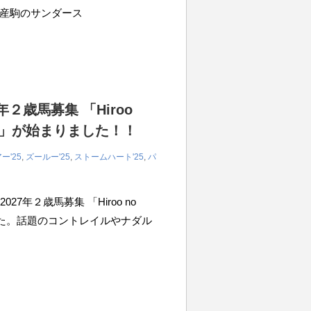
産駒のサンダース
２歳馬募集 「Hiroo
Lineup」が始まりました！！
ー'25
,
ズールー'25
,
ストームハート'25
,
パ
27年２歳馬募集 「Hiroo no
となりました。話題のコントレイルやナダル