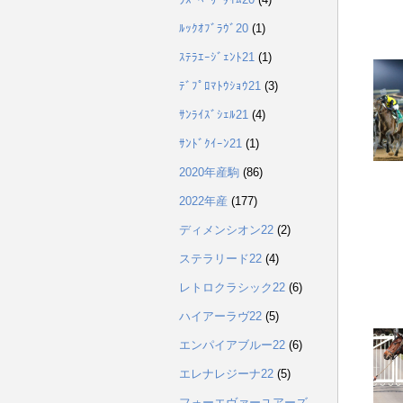
ﾙｯｸｵﾌﾞﾗｳﾞ20
(1)
ｽﾃﾗｴｰｼﾞｪﾝﾄ21
(1)
ﾃﾞﾌﾟﾛﾏﾄｳｼｮｳ21
(3)
ｻﾝﾗｲｽﾞｼｪﾙ21
(4)
ｻﾝﾄﾞｸｲｰﾝ21
(1)
2020年産駒
(86)
2022年産
(177)
ディメンシオン22
(2)
ステラリード22
(4)
レトロクラシック22
(6)
ハイアーラヴ22
(5)
エンパイアブルー22
(6)
エレナレジーナ22
(5)
フォーエヴァーユアーズ