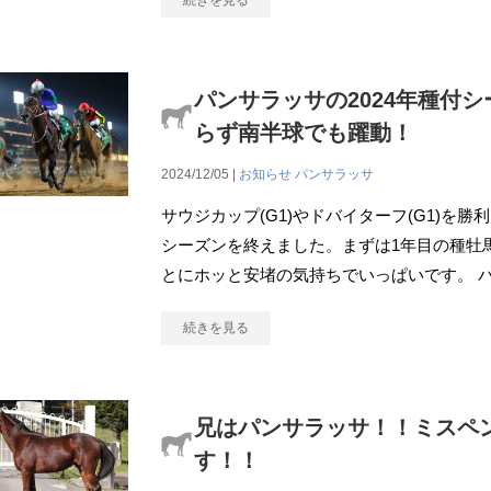
続きを見る
パンサラッサの2024年種付
らず南半球でも躍動！
2024/12/05 |
お知らせ
パンサラッサ
サウジカップ(G1)やドバイターフ(G1)を勝
シーズンを終えました。まずは1年目の種牡
とにホッと安堵の気持ちでいっぱいです。 
続きを見る
兄はパンサラッサ！！ミスペンバ
す！！