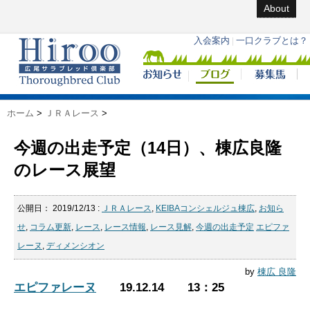
About
ホーム
>
ＪＲＡレース
>
今週の出走予定（14日）、棟広良隆
のレース展望
公開日：
2019/12/13
:
ＪＲＡレース
,
KEIBAコンシェルジュ棟広
,
お知ら
せ
,
コラム更新
,
レース
,
レース情報
,
レース見解
,
今週の出走予定
エピファ
レーヌ
,
ディメンシオン
by
棟広 良隆
エピファレーヌ
19.12.14 13：25