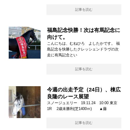
記事を読む
福島記念快勝！次は有馬記念に
向けて。
こんにちは、むねひろ よしたかです。 福
島記念を快勝したクレッシェンドラヴの次
走に有馬記念とい
記事を読む
今週の出走予定（24日）、棟広
良隆のレース展望
スノージュエリー 19.11.24 10:00 東京
1R 2歳未勝利(芝1400ｍ) ▲藤
記事を読む