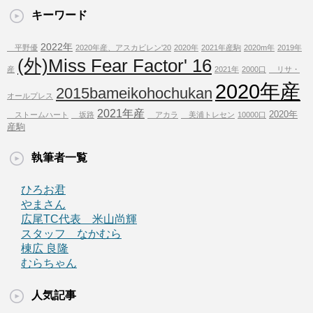
キーワード
2022年
平野優
2020年産、アスカビレン'20
2020年
2021年産駒
2020m年
2019年
(外)Miss Fear Factor' 16
産
2021年
2000口
リサ・
2020年産
2015bameikohochukan
オールプレス
2021年産
2020年
ストームハート
坂路
アカラ
美浦トレセン
10000口
産駒
執筆者一覧
ひろお君
やまさん
広尾TC代表 米山尚輝
スタッフ なかむら
棟広 良隆
むらちゃん
人気記事