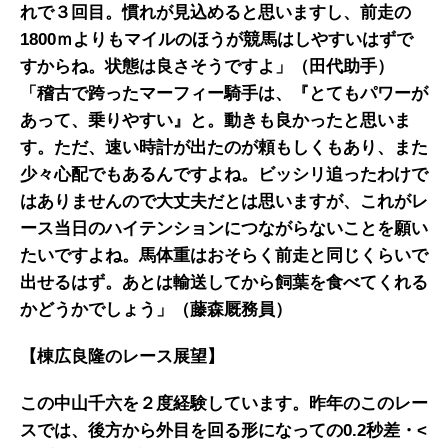
れで３回目。慣れが見込めると思いますし、前走の
1800ｍよりもマイルのほうが競馬はしやすいはずで
すからね。状態は良さそうですよ」（田代助手）
「稽古で跨ったマーフィー騎手は、『とてもパワーが
あって、乗りやすい』と。動きも良かったと思いま
す。ただ、速い時計が出たのが頼もしくもあり、また
少々心配でもあるんですよね。ビッシリ追ったわけで
はありませんので大丈夫だとは思いますが、これがレ
ース当日のハイテンションにつながらないことを願い
たいですよね。馬体重はおそらく前走と同じくらいで
出せるはず。あとは輸送してから飼葉を食べてくれる
かどうかでしょう」（藤森厩務員）
【棟広良隆のレース展望】
この中山千六を２度経験しています。昨年のこのレー
スでは、後方から外目を回る形になっての0.2秒差・<