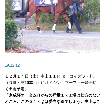
19.12.12
１２月１４日（土）中山１１Ｒ ターコイズＳ・牝
（ＧⅢ・芝1600ｍ）にオイシン・マーフィー騎手に
て出走予定。
「京成杯オータムＨからの斤量１ｋｇ増は仕方のない
ところ。この５４ｋｇは妥当な線でしょう。中山はこ