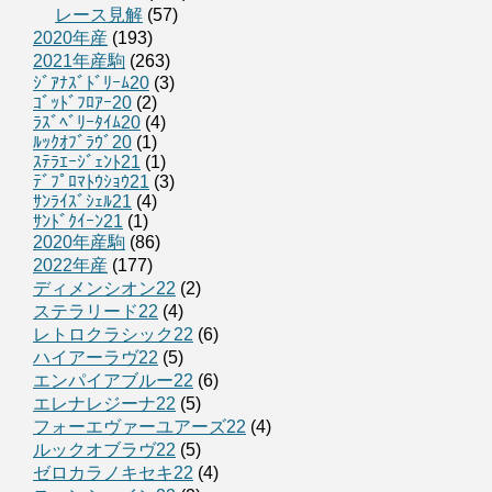
レース見解
(57)
2020年産
(193)
2021年産駒
(263)
ｼﾞｱﾅｽﾞﾄﾞﾘｰﾑ20
(3)
ｺﾞｯﾄﾞﾌﾛｱｰ20
(2)
ﾗｽﾞﾍﾞﾘｰﾀｲﾑ20
(4)
ﾙｯｸｵﾌﾞﾗｳﾞ20
(1)
ｽﾃﾗｴｰｼﾞｪﾝﾄ21
(1)
ﾃﾞﾌﾟﾛﾏﾄｳｼｮｳ21
(3)
ｻﾝﾗｲｽﾞｼｪﾙ21
(4)
ｻﾝﾄﾞｸｲｰﾝ21
(1)
2020年産駒
(86)
2022年産
(177)
ディメンシオン22
(2)
ステラリード22
(4)
レトロクラシック22
(6)
ハイアーラヴ22
(5)
エンパイアブルー22
(6)
エレナレジーナ22
(5)
フォーエヴァーユアーズ22
(4)
ルックオブラヴ22
(5)
ゼロカラノキセキ22
(4)