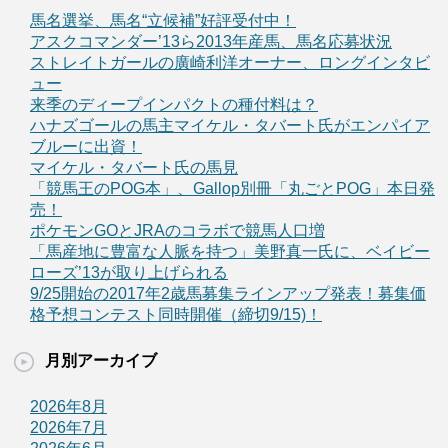
馬名選挙、馬名“立候補”好評受付中！
アスクコマンダー’13ら2013年産馬、馬名応募状況
ストレイトガールの廣崎利洋オーナー、ロングインタビ
ュー
来季のディープインパクトの種付料は？
ハナズゴールの馬主マイケル・タバート氏がエンパイア
ブルーに出資！
マイケル・タバート氏の馬見
「競馬王のPOG本」、Gallop別冊「丸ごとPOG」本日発
売！
ポケモンGOとJRAのコラボで競馬人口増
「馬産地に豊富な人脈を持つ」美野真一氏に、ベイビー
ローズ’13が取り上げられる
9/25開始の2017年2歳馬募集ラインアップ発表！募集価
格予想コンテスト同時開催（締切9/15)！
月別アーカイブ
2026年8月
2026年7月