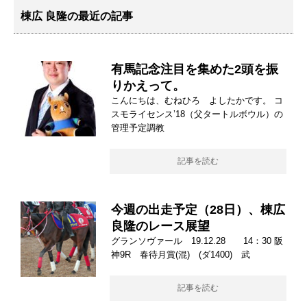
棟広 良隆の最近の記事
有馬記念注目を集めた2頭を振
りかえって。
こんにちは、むねひろ よしたかです。 コ
スモライセンス’18（父タートルボウル）の
管理予定調教
記事を読む
今週の出走予定（28日）、棟広
良隆のレース展望
グランソヴァール 19.12.28 14：30 阪
神9R 春待月賞(混) (ダ1400) 武
記事を読む