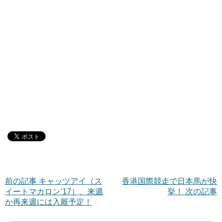
前の記事 キャッツアイ（ス
香港国際競走で日本馬が快
イートマカロン’17）、来週
挙！ 次の記事
か再来週には入厩予定！