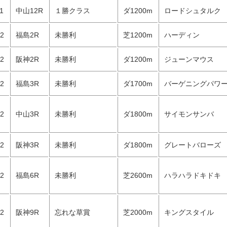
11
中山12R
１勝クラス
ダ1200m
ロードシュタルク
12
福島2R
未勝利
芝1200m
ハーディン
12
阪神2R
未勝利
ダ1200m
ジューンマウス
12
福島3R
未勝利
ダ1700m
バーゲニングパワ
12
中山3R
未勝利
ダ1800m
サイモンサンバ
12
阪神3R
未勝利
ダ1800m
グレートバローズ
12
福島6R
未勝利
芝2600m
ハラハラドキドキ
12
阪神9R
忘れな草賞
芝2000m
キングスタイル