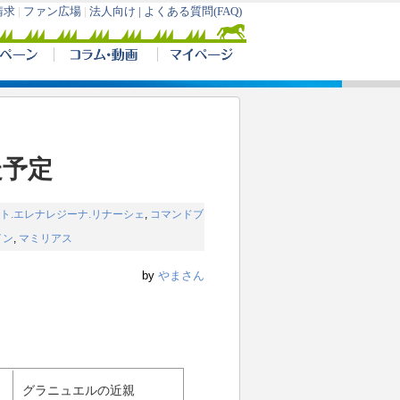
走予定
ト.エレナレジーナ.リナーシェ
,
コマンドブ
イン
,
マミリアス
by
やまさん
グラニュエルの近親