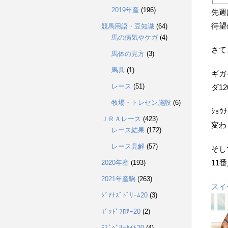
2019年産
(196)
先週
待望
競馬用語・豆知識
(64)
馬の病気やケガ
(4)
さて
馬体の見方
(3)
馬具
(1)
ギガ
レース
(51)
ダ1
牧場・トレセン施設
(6)
ｼｮ
ＪＲＡレース
(423)
変わ
レース結果
(172)
レース見解
(57)
そし
11
2020年産
(193)
2021年産駒
(263)
スイ
ｼﾞｱﾅｽﾞﾄﾞﾘｰﾑ20
(3)
ｺﾞｯﾄﾞﾌﾛｱｰ20
(2)
ﾗｽﾞﾍﾞﾘｰﾀｲﾑ20
(4)