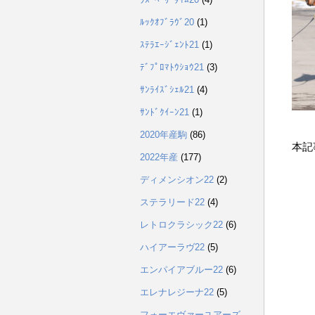
ﾙｯｸｵﾌﾞﾗｳﾞ20
(1)
ｽﾃﾗｴｰｼﾞｪﾝﾄ21
(1)
ﾃﾞﾌﾟﾛﾏﾄｳｼｮｳ21
(3)
ｻﾝﾗｲｽﾞｼｪﾙ21
(4)
ｻﾝﾄﾞｸｲｰﾝ21
(1)
2020年産駒
(86)
本記
2022年産
(177)
ディメンシオン22
(2)
ステラリード22
(4)
レトロクラシック22
(6)
ハイアーラヴ22
(5)
エンパイアブルー22
(6)
エレナレジーナ22
(5)
フォーエヴァーユアーズ