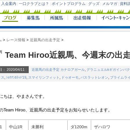
ム
>
レース情報
>
近親馬の出走予定
>
Team Hiroo近親馬、今週末の出
日：
2020/04/11
:
近親馬の出走予定
カナロアガール
,
グラニュエルkギガインパク
クス
,
ｼｮｳﾅﾝｶﾗｯﾄ'19
,
スマイリンフィット
,
ドゥオーモ
,
バスラットレオン
,
プライムラ
にちは、やまさんです。
のTeam Hiroo、近親馬の出走予定をお知らせいたします。
11
中山1R
未勝利
ダ1200m
ザハロワ