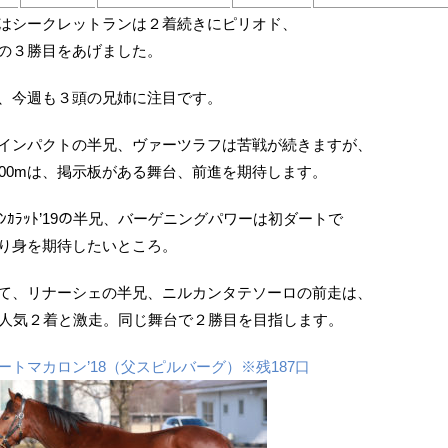
はシークレットランは２着続きにピリオド、
の３勝目をあげました。
、今週も３頭の兄姉に注目です。
インパクトの半兄、ヴァーツラフは苦戦が続きますが、
200mは、掲示板がある舞台、前進を期待します。
ｳﾅﾝｶﾗｯﾄ’19の半兄、バーゲニングパワーは初ダートで
り身を期待したいところ。
て、リナーシェの半兄、ニルカンタテソーロの前走は、
番人気２着と激走。同じ舞台で２勝目を目指します。
ートマカロン’18（父スピルバーグ）※残187口