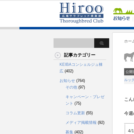
ホー
記事カテゴリー
KEIBAコンシェルジュ棟
広
(402)
公開
ルッ
お知らせ
(764)
その他
(97)
キャンペーン・プレゼ
こん
ント
(75)
コラム更新
(55)
今週
メディア掲載情報
(92)
4/
募集
(402)