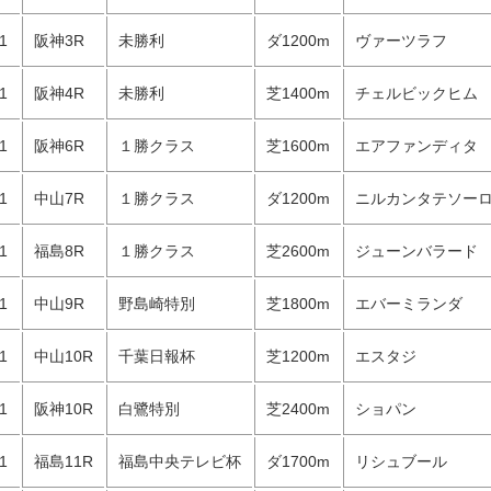
11
阪神3R
未勝利
ダ1200m
ヴァーツラフ
11
阪神4R
未勝利
芝1400m
チェルビックヒム
11
阪神6R
１勝クラス
芝1600m
エアファンディタ
11
中山7R
１勝クラス
ダ1200m
ニルカンタテソー
11
福島8R
１勝クラス
芝2600m
ジューンバラード
11
中山9R
野島崎特別
芝1800m
エバーミランダ
11
中山10R
千葉日報杯
芝1200m
エスタジ
11
阪神10R
白鷺特別
芝2400m
ショパン
11
福島11R
福島中央テレビ杯
ダ1700m
リシュブール