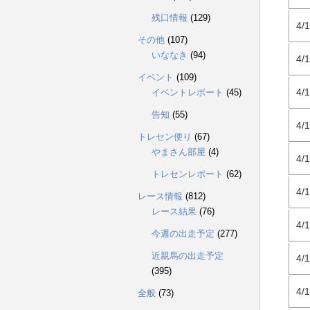
残口情報
(129)
4/
その他
(107)
いななき
(94)
4/
イベント
(109)
4/
イベントレポート
(45)
告知
(55)
4/
トレセン便り
(67)
やまさん部屋
(4)
4/
トレセンレポート
(62)
4/
レース情報
(812)
レース結果
(76)
4/
今週の出走予定
(277)
近親馬の出走予定
4/
(395)
4/
全般
(73)