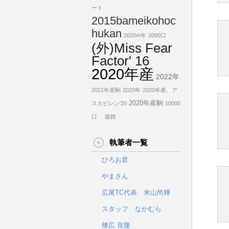
ート
2015bameikohoc
hukan
2020m年
2000口
(外)Miss Fear
Factor' 16
2020年産
2022年
2021年産駒
2020年
2020年産、ア
2020年産駒
スカビレン'20
10000
口
坂路
執筆者一覧
ひろお君
やまさん
広尾TC代表 米山尚輝
スタッフ なかむら
棟広 良隆