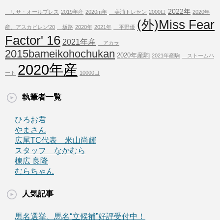
2022年
リサ・オールプレス
2019年産
2020m年
美浦トレセン
2000口
2020年
(外)Miss Fear
産、アスカビレン'20
坂路
2020年
2021年
平野優
Factor' 16
2021年産
アカラ
2015bameikohochukan
2020年産駒
2021年産駒
ストームハ
2020年産
ート
10000口
執筆者一覧
ひろお君
やまさん
広尾TC代表 米山尚輝
スタッフ なかむら
棟広 良隆
むらちゃん
人気記事
馬名選挙、馬名“立候補”好評受付中！