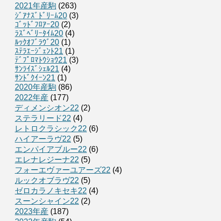
2021年産駒
(263)
ｼﾞｱﾅｽﾞﾄﾞﾘｰﾑ20
(3)
ｺﾞｯﾄﾞﾌﾛｱｰ20
(2)
ﾗｽﾞﾍﾞﾘｰﾀｲﾑ20
(4)
ﾙｯｸｵﾌﾞﾗｳﾞ20
(1)
ｽﾃﾗｴｰｼﾞｪﾝﾄ21
(1)
ﾃﾞﾌﾟﾛﾏﾄｳｼｮｳ21
(3)
ｻﾝﾗｲｽﾞｼｪﾙ21
(4)
ｻﾝﾄﾞｸｲｰﾝ21
(1)
2020年産駒
(86)
2022年産
(177)
ディメンシオン22
(2)
ステラリード22
(4)
レトロクラシック22
(6)
ハイアーラヴ22
(5)
エンパイアブルー22
(6)
エレナレジーナ22
(5)
フォーエヴァーユアーズ22
(4)
ルックオブラヴ22
(5)
ゼロカラノキセキ22
(4)
スーンシャイン22
(2)
2023年産
(187)