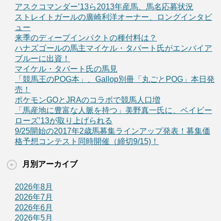
アスクコマンダー’13ら2013年産馬、馬名応募状況
ストレイトガールの廣崎利洋オーナー、ロングインタビ
ュー
来季のディープインパクトの種付料は？
ハナズゴールの馬主マイケル・タバート氏がエンパイア
ブルーに出資！
マイケル・タバート氏の馬見
「競馬王のPOG本」、Gallop別冊「丸ごとPOG」本日発
売！
ポケモンGOとJRAのコラボで競馬人口増
「馬産地に豊富な人脈を持つ」美野真一氏に、ベイビー
ローズ’13が取り上げられる
9/25開始の2017年2歳馬募集ラインアップ発表！募集価
格予想コンテスト同時開催（締切9/15)！
月別アーカイブ
2026年8月
2026年7月
2026年6月
2026年5月