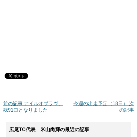
前の記事 アイルオブラヴ、
今週の出走予定（18日） 次
残91口となりました
の記事
広尾TC代表 米山尚輝の最近の記事