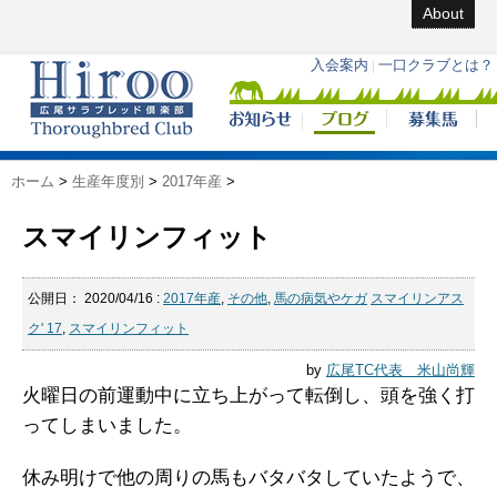
About
ホーム
>
生産年度別
>
2017年産
>
スマイリンフィット
公開日：
2020/04/16
:
2017年産
,
その他
,
馬の病気やケガ
スマイリンアス
ク' 17
,
スマイリンフィット
by
広尾TC代表 米山尚輝
火曜日の前運動中に立ち上がって転倒し、頭を強く打
ってしまいました。
休み明けで他の周りの馬もバタバタしていたようで、