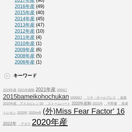
2017年産
(98)
2016年産
(49)
2015年産
(40)
2014年産
(45)
2013年産
(47)
2012年産
(10)
2011年産
(4)
2010年産
(1)
2009年産
(6)
2008年産
(5)
2006年産
(1)
キーワード
2021年産
2019年産
2021年産駒
2000口
2015bameikohochukan
10000口
リサ・オールプレス
坂路
2020年産駒
2020年産、アスカビレン'20
ストームハート
2021年
平野優
美浦
(外)Miss Fear Factor' 16
トレセン
2020年
2020m年
2020年産
2022年
アカラ