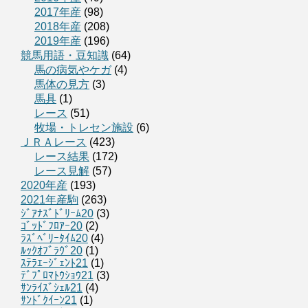
2017年産
(98)
2018年産
(208)
2019年産
(196)
競馬用語・豆知識
(64)
馬の病気やケガ
(4)
馬体の見方
(3)
馬具
(1)
レース
(51)
牧場・トレセン施設
(6)
ＪＲＡレース
(423)
レース結果
(172)
レース見解
(57)
2020年産
(193)
2021年産駒
(263)
ｼﾞｱﾅｽﾞﾄﾞﾘｰﾑ20
(3)
ｺﾞｯﾄﾞﾌﾛｱｰ20
(2)
ﾗｽﾞﾍﾞﾘｰﾀｲﾑ20
(4)
ﾙｯｸｵﾌﾞﾗｳﾞ20
(1)
ｽﾃﾗｴｰｼﾞｪﾝﾄ21
(1)
ﾃﾞﾌﾟﾛﾏﾄｳｼｮｳ21
(3)
ｻﾝﾗｲｽﾞｼｪﾙ21
(4)
ｻﾝﾄﾞｸｲｰﾝ21
(1)