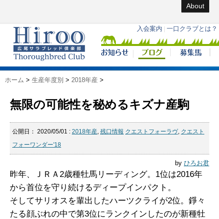
About
ホーム
>
生産年度別
>
2018年産
>
無限の可能性を秘めるキズナ産駒
公開日：
2020/05/01
:
2018年産
,
残口情報
クエストフォーラヴ
,
クエスト
フォーワンダー'18
by
ひろお君
昨年、ＪＲＡ2歳種牡馬リーディング。1位は2016年
から首位を守り続けるディープインパクト。
そしてサリオスを輩出したハーツクライが2位。錚々
たる顔ぶれの中で第3位にランクインしたのが新種牡