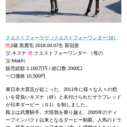
クエストフォーラヴ（クエストフォーワンダー’18）
牝
2歳 黒鹿毛 2018.04.07生 新冠産
父
:キズナ
母:
クエストフォーワンダー （母の
父:Makfi）
販売総額 2,100万円 / 総口数 2000口
一口価格 10,500円
東日本大震災が起こった、2011年に様々な人々の想
いを背負いキズナ（絆）と名付けられたサラブレッド
が日本ダービー（Ｇ1）を制しました。
鞍上は武豊騎手。大怪我を乗り越え、2005年のディ
ープインパクト以来となるダービー制覇。人馬のドラ