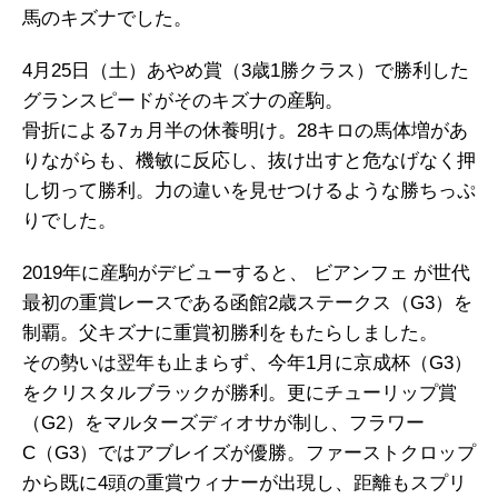
馬のキズナでした。
4月25日（土）あやめ賞（3歳1勝クラス）で勝利した
グランスピードがそのキズナの産駒。
骨折による7ヵ月半の休養明け。28キロの馬体増があ
りながらも、機敏に反応し、抜け出すと危なげなく押
し切って勝利。力の違いを見せつけるような勝ちっぷ
りでした。
2019年に産駒がデビューすると、 ビアンフェ が世代
最初の重賞レースである函館2歳ステークス（G3）を
制覇。父キズナに重賞初勝利をもたらしました。
その勢いは翌年も止まらず、今年1月に京成杯（G3）
をクリスタルブラックが勝利。更にチューリップ賞
（G2）をマルターズディオサが制し、フラワー
C（G3）ではアブレイズが優勝。ファーストクロップ
から既に4頭の重賞ウィナーが出現し、距離もスプリ