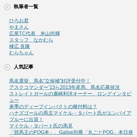
執筆者一覧
ひろお君
やまさん
広尾TC代表 米山尚輝
スタッフ なかむら
棟広 良隆
むらちゃん
人気記事
馬名選挙、馬名“立候補”好評受付中！
アスクコマンダー’13ら2013年産馬、馬名応募状況
ストレイトガールの廣崎利洋オーナー、ロングインタビ
ュー
来季のディープインパクトの種付料は？
ハナズゴールの馬主マイケル・タバート氏がエンパイア
ブルーに出資！
マイケル・タバート氏の馬見
「競馬王のPOG本」、Gallop別冊「丸ごとPOG」本日発