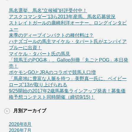
馬名選挙、馬名“立候補”好評受付中！
アスクコマンダー’13ら2013年産馬、馬名応募状況
ストレイトガールの廣崎利洋オーナー、ロングインタビ
ュー
来季のディープインパクトの種付料は？
ハナズゴールの馬主マイケル・タバート氏がエンパイア
ブルーに出資！
マイケル・タバート氏の馬見
「競馬王のPOG本」、Gallop別冊「丸ごとPOG」本日発
売！
ポケモンGOとJRAのコラボで競馬人口増
「馬産地に豊富な人脈を持つ」美野真一氏に、ベイビー
ローズ’13が取り上げられる
9/25開始の2017年2歳馬募集ラインアップ発表！募集価
格予想コンテスト同時開催（締切9/15)！
月別アーカイブ
2026年8月
2026年7月