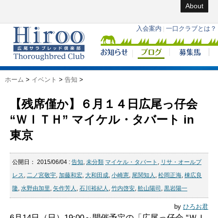
About
ホーム
>
イベント
>
告知
>
【残席僅か】６月１４日広尾っ仔会
“ＷＩＴＨ” マイケル・タバート in
東京
公開日：
2015/06/04
:
告知
,
未分類
マイケル・タバート
,
リサ・オールプ
レス
,
二ノ宮敬宇
,
加藤和宏
,
大和田成
,
小崎憲
,
尾関知人
,
松岡正海
,
棟広良
隆
,
水野由加里
,
矢作芳人
,
石川裕紀人
,
竹内啓安
,
舩山陽司
,
黒岩陽一
by
ひろお君
6月14日（日）19:00～開催予定の「広尾っ仔会 “ＷＩ