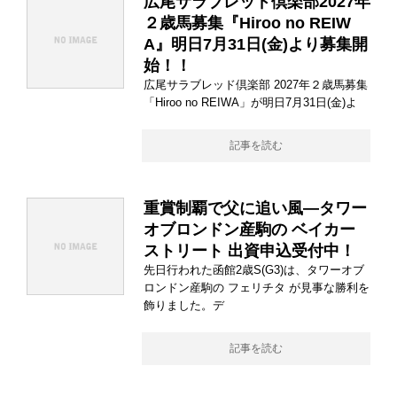
広尾サラブレッド倶楽部2027年
２歳馬募集『Hiroo no REIW
A』明日7月31日(金)より募集開
始！！
広尾サラブレッド倶楽部 2027年２歳馬募集
「Hiroo no REIWA」が明日7月31日(金)よ
記事を読む
重賞制覇で父に追い風―タワー
オブロンドン産駒の ベイカー
ストリート 出資申込受付中！
先日行われた函館2歳S(G3)は、タワーオブ
ロンドン産駒の フェリチタ が見事な勝利を
飾りました。デ
記事を読む