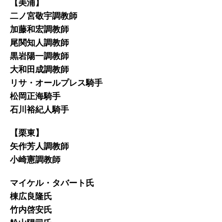
【美浦】
二ノ宮敬宇調教師
加藤和宏調教師
尾関知人調教師
黒岩陽一調教師
大和田成調教師
リサ・オールプレス騎手
松岡正海騎手
石川裕紀人騎手
【栗東】
矢作芳人調教師
小崎憲調教師
マイケル・タバート氏
棟広良隆氏
竹内啓安氏