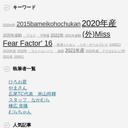
キーワード
2020年産
2015bameikohochukan
2020m年
(外)Miss
2022年
2020年産駒
アカラ
平野優
2021年産駒
Fear Factor' 16
美浦トレセン
リサ・オールプレス
10000口
2021年産
2019年産
2020年
ストームハート
坂路
2020年産、アスカビレン'20
2021年
2000口
執筆者一覧
ひろお君
やまさん
広尾TC代表 米山尚輝
スタッフ なかむら
棟広 良隆
むらちゃん
人気記事