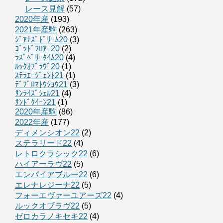
レース見解
(57)
2020年産
(193)
2021年産駒
(263)
ｼﾞｱﾅｽﾞﾄﾞﾘｰﾑ20
(3)
ｺﾞｯﾄﾞﾌﾛｱｰ20
(2)
ﾗｽﾞﾍﾞﾘｰﾀｲﾑ20
(4)
ﾙｯｸｵﾌﾞﾗｳﾞ20
(1)
ｽﾃﾗｴｰｼﾞｪﾝﾄ21
(1)
ﾃﾞﾌﾟﾛﾏﾄｳｼｮｳ21
(3)
ｻﾝﾗｲｽﾞｼｪﾙ21
(4)
ｻﾝﾄﾞｸｲｰﾝ21
(1)
2020年産駒
(86)
2022年産
(177)
ディメンシオン22
(2)
ステラリード22
(4)
レトロクラシック22
(6)
ハイアーラヴ22
(5)
エンパイアブルー22
(6)
エレナレジーナ22
(5)
フォーエヴァーユアーズ22
(4)
ルックオブラヴ22
(5)
ゼロカラノキセキ22
(4)