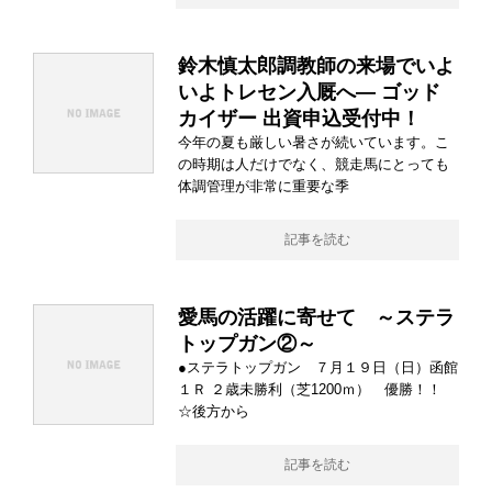
鈴木慎太郎調教師の来場でいよ
いよトレセン入厩へ― ゴッド
カイザー 出資申込受付中！
今年の夏も厳しい暑さが続いています。こ
の時期は人だけでなく、競走馬にとっても
体調管理が非常に重要な季
記事を読む
愛馬の活躍に寄せて ～ステラ
トップガン②～
●ステラトップガン ７月１９日（日）函館
１Ｒ ２歳未勝利（芝1200ｍ） 優勝！！
☆後方から
記事を読む