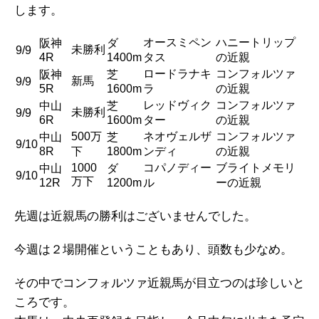
します。
オースミペン
ハニートリップ
阪神
ダ
未勝利
9/9
4R
1400m
タス
の近親
ロードラナキ
コンフォルツァ
阪神
芝
新馬
9/9
5R
1600m
ラ
の近親
レッドヴィク
コンフォルツァ
中山
芝
未勝利
9/9
6R
1600m
ター
の近親
500万
ネオヴェルザ
コンフォルツァ
中山
芝
9/10
8R
下
1800m
ンディ
の近親
1000
コパノディー
ブライトメモリ
中山
ダ
9/10
万下
12R
1200m
ル
ーの近親
先週は近親馬の勝利はございませんでした。
今週は２場開催ということもあり、頭数も少なめ。
その中でコンフォルツァ近親馬が目立つのは珍しいと
ころです。