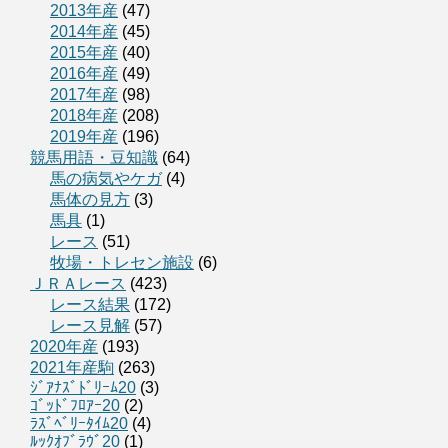
2013年産
(47)
2014年産
(45)
2015年産
(40)
2016年産
(49)
2017年産
(98)
2018年産
(208)
2019年産
(196)
競馬用語・豆知識
(64)
馬の病気やケガ
(4)
馬体の見方
(3)
馬具
(1)
レース
(51)
牧場・トレセン施設
(6)
ＪＲＡレース
(423)
レース結果
(172)
レース見解
(57)
2020年産
(193)
2021年産駒
(263)
ｼﾞｱﾅｽﾞﾄﾞﾘｰﾑ20
(3)
ｺﾞｯﾄﾞﾌﾛｱｰ20
(2)
ﾗｽﾞﾍﾞﾘｰﾀｲﾑ20
(4)
ﾙｯｸｵﾌﾞﾗｳﾞ20
(1)