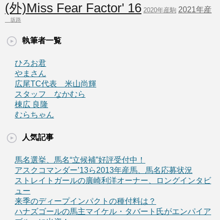
(外)Miss Fear Factor' 16
2021年産
2020年産駒
坂路
執筆者一覧
ひろお君
やまさん
広尾TC代表 米山尚輝
スタッフ なかむら
棟広 良隆
むらちゃん
人気記事
馬名選挙、馬名“立候補”好評受付中！
アスクコマンダー’13ら2013年産馬、馬名応募状況
ストレイトガールの廣崎利洋オーナー、ロングインタビ
ュー
来季のディープインパクトの種付料は？
ハナズゴールの馬主マイケル・タバート氏がエンパイア