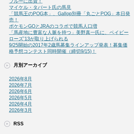
ブルーに出資！
マイケル・タバート氏の馬見
「競馬王のPOG本」、Gallop別冊「丸ごとPOG」本日発
売！
ポケモンGOとJRAのコラボで競馬人口増
「馬産地に豊富な人脈を持つ」美野真一氏に、ベイビー
ローズ’13が取り上げられる
9/25開始の2017年2歳馬募集ラインアップ発表！募集価
格予想コンテスト同時開催（締切9/15)！
月別アーカイブ
2026年8月
2026年7月
2026年6月
2026年5月
2026年4月
2026年3月
RSS