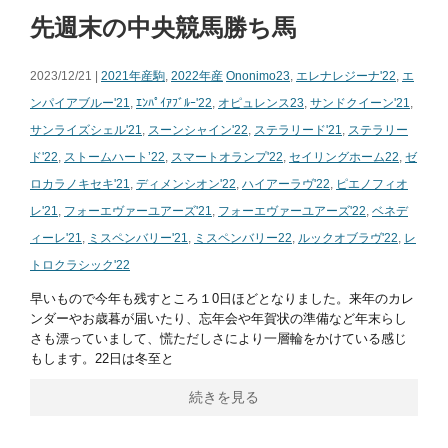
先週末の中央競馬勝ち馬
2023/12/21 |
2021年産駒
,
2022年産
Ononimo23
,
エレナレジーナ'22
,
エ
ンパイアブルー'21
,
ｴﾝﾊﾟｲｱﾌﾞﾙｰ'22
,
オピュレンス23
,
サンドクイーン'21
,
サンライズシェル'21
,
スーンシャイン'22
,
ステラリード'21
,
ステラリー
ド'22
,
ストームハート’22
,
スマートオランプ'22
,
セイリングホーム22
,
ゼ
ロカラノキセキ'21
,
ディメンシオン'22
,
ハイアーラヴ'22
,
ピエノフィオ
レ'21
,
フォーエヴァーユアーズ'21
,
フォーエヴァーユアーズ'22
,
ベネデ
ィーレ'21
,
ミスペンバリー'21
,
ミスペンバリー22
,
ルックオブラヴ'22
,
レ
トロクラシック'22
早いもので今年も残すところ１0日ほどとなりました。来年のカレ
ンダーやお歳暮が届いたり、忘年会や年賀状の準備など年末らし
さも漂っていまして、慌ただしさにより一層輪をかけている感じ
もします。22日は冬至と
続きを見る