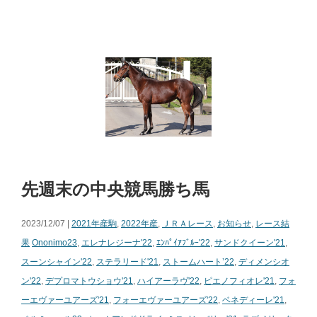
先週末の中央競馬勝ち馬
2023/12/07 |
2021年産駒
,
2022年産
,
ＪＲＡレース
,
お知らせ
,
レース結
果
Ononimo23
,
エレナレジーナ'22
,
ｴﾝﾊﾟｲｱﾌﾞﾙｰ'22
,
サンドクイーン'21
,
スーンシャイン'22
,
ステラリード'21
,
ストームハート’22
,
ディメンシオ
ン'22
,
デプロマトウショウ'21
,
ハイアーラヴ'22
,
ピエノフィオレ'21
,
フォ
ーエヴァーユアーズ'21
,
フォーエヴァーユアーズ'22
,
ベネディーレ'21
,