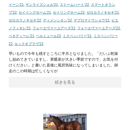
イーン'21
,
サンライズシェル'21
,
ストームハート’22
,
スマートオラン
プ'22
,
セイリングホーム'21
,
セイリングホーム22
,
ゼロカラノキセキ'21
,
ゼロカラノキセキ'22
,
ディメンシオン'22
,
デプロマトウショウ'21
,
ピエ
ノフィオレ'21
,
フォーエヴァーユアーズ'21
,
フォーエヴァーユアーズ'22
,
ベネディーレ'21
,
ベルミュール23
,
ミスペンバリー'21
,
ミスペンバリー
22
,
ルックオブラヴ'22
早いもので今年も残すところに半月となりました。「だいぶ乾燥
し始めてきていますし、寒暖差が大きい季節ですので、お気を付
けください」と書いた直後に風邪気味になってしまいました。師
走のこの時期は忙しくなりが
続きを見る