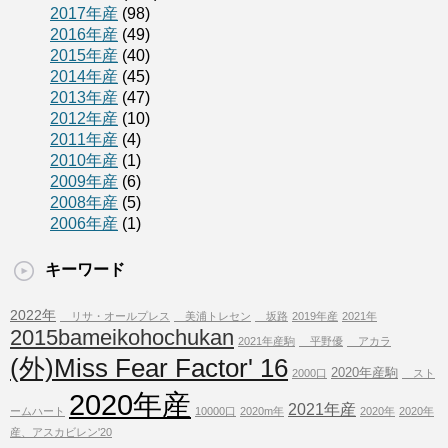
2017年産
(98)
2016年産
(49)
2015年産
(40)
2014年産
(45)
2013年産
(47)
2012年産
(10)
2011年産
(4)
2010年産
(1)
2009年産
(6)
2008年産
(5)
2006年産
(1)
キーワード
2022年
リサ・オールプレス
美浦トレセン
坂路
2019年産
2021年
2015bameikohochukan
2021年産駒
平野優
アカラ
(外)Miss Fear Factor' 16
2020年産駒
2000口
スト
2020年産
2021年産
ームハート
10000口
2020m年
2020年
2020年
産、アスカビレン'20