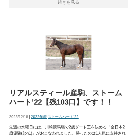
続きを見る
リアルスティール産駒、ストーム
ハート’22【残103口】です！！
2023/12/18 |
2022年産
ストームハート’22
先週の⽔曜⽇には、川崎競⾺場で2歳ダート王を決める「全⽇本2
歳優駿(Jpn1)」がおこなわれました。勝ったのは1⼈気に⽀持され