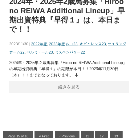
2024年・2025年2歳馬募集「Hiroo
no REIWA Additional Lineup」早
期出資特典『早得１』は、本日ま
で！！
2023/11/30 |
2022年産
,
2023年産
ｵﾉﾆﾓ23
,
オピュレンス23
,
セイリング
ホーム22
,
ベルミュール23
,
ミスペンバリー22
2024年・2025年２歳馬募集『Hiroo no REIWA Additional Lineup』
の早期出資特典『早得１』の期限が本日！！2023年11月30日
（木）！！までとなっております。 本
続きを見る
Page 15 of 18
« First
‹ Previous
11
12
13