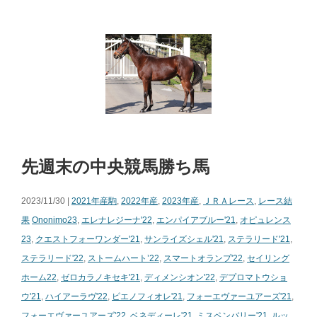
先週末の中央競馬勝ち馬
2023/11/30 |
2021年産駒
,
2022年産
,
2023年産
,
ＪＲＡレース
,
レース結
果
Ononimo23
,
エレナレジーナ'22
,
エンパイアブルー'21
,
オピュレンス
23
,
クエストフォーワンダー'21
,
サンライズシェル'21
,
ステラリード'21
,
ステラリード'22
,
ストームハート’22
,
スマートオランプ'22
,
セイリング
ホーム22
,
ゼロカラノキセキ'21
,
ディメンシオン'22
,
デプロマトウショ
ウ'21
,
ハイアーラヴ'22
,
ピエノフィオレ'21
,
フォーエヴァーユアーズ'21
,
フォーエヴァーユアーズ'22
,
ベネディーレ'21
,
ミスペンバリー'21
,
ルッ