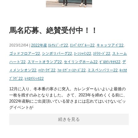
馬名応募、絶賛受付中！！
2023/12/04 |
2022年産
ｴﾚﾅﾚｼﾞｰﾅ’22
,
ｴﾝﾊﾟｲｱﾌﾞﾙー22
,
キャッツアイ'22
,
ゴッドフロアー'22
,
シンボリバーグ22
,
ｽｰﾝｼｬｲﾝ22
,
ｽﾃﾗﾘｰﾄﾞ22
,
ストーム
ハート’22
,
スマートオランプ'22
,
セイリングホーム22
,
ｾﾞﾛｶﾗﾉｷｾｷ22
,
デ
ィメンシオン'22
,
ﾊｲｱｰﾗｳﾞ22
,
ﾌｫｰｴｳﾞｧｰﾕｱｰｽﾞ22
,
ミスペンバリー22
,
ﾙｯｸｵ
ﾌﾞﾗｳﾞ22
,
ﾚﾄﾛｸﾗｼｯｸ22
12月に入り、冬本番の寒さに突入。カレンダーもいよいよ最後の
一枚を残すのみとなりました。 さて、2023年を締めくくる前に、
2022年産駒にご出資頂いている皆さまには忘れてはいけないビッ
グイベントが
続きを見る