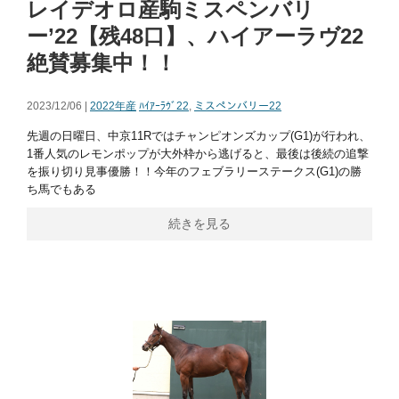
レイデオロ産駒ミスペンバリ
ー’22【残48口】、ハイアーラヴ22
絶賛募集中！！
2023/12/06 |
2022年産
ﾊｲｱｰﾗｳﾞ22
,
ミスペンバリー22
先週の⽇曜⽇、中京11Rではチャンピオンズカップ(G1)が行われ、
1番⼈気のレモンポップが⼤外枠から逃げると、最後は後続の追撃
を振り切り⾒事優勝！！今年のフェブラリーステークス(G1)の勝
ち馬でもある
続きを見る