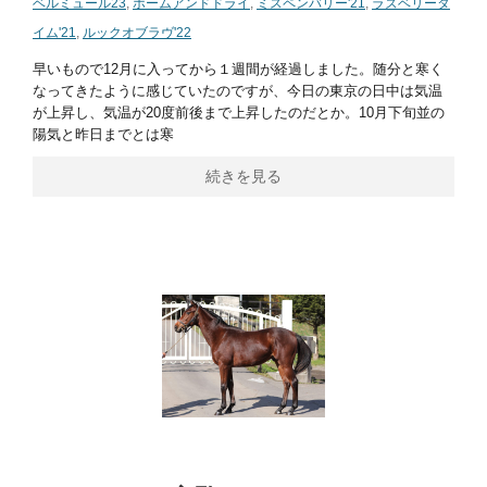
ベルミュール23
,
ホームアンドドライ
,
ミスペンバリー'21
,
ラズベリータ
イム'21
,
ルックオブラヴ'22
早いもので12月に入ってから１週間が経過しました。随分と寒く
なってきたように感じていたのですが、今日の東京の日中は気温
が上昇し、気温が20度前後まで上昇したのだとか。10月下旬並の
陽気と昨日までとは寒
続きを見る