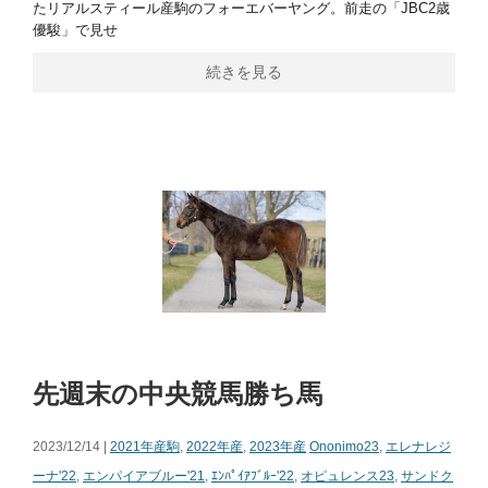
たリアルスティール産駒のフォーエバーヤング。前⾛の「JBC2歳
優駿」で⾒せ
続きを見る
先週末の中央競馬勝ち馬
2023/12/14 |
2021年産駒
,
2022年産
,
2023年産
Ononimo23
,
エレナレジ
ーナ'22
,
エンパイアブルー'21
,
ｴﾝﾊﾟｲｱﾌﾞﾙｰ'22
,
オピュレンス23
,
サンドク