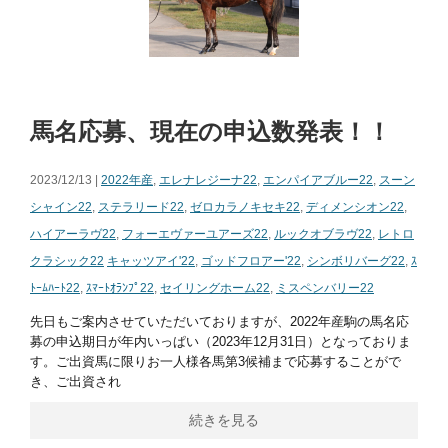
馬名応募、現在の申込数発表！！
2023/12/13 |
2022年産
,
エレナレジーナ22
,
エンパイアブルー22
,
スーン
シャイン22
,
ステラリード22
,
ゼロカラノキセキ22
,
ディメンシオン22
,
ハイアーラヴ22
,
フォーエヴァーユアーズ22
,
ルックオブラヴ22
,
レトロ
クラシック22
キャッツアイ'22
,
ゴッドフロアー'22
,
シンボリバーグ22
,
ｽ
ﾄｰﾑﾊｰﾄ22
,
ｽﾏｰﾄｵﾗﾝﾌﾟ22
,
セイリングホーム22
,
ミスペンバリー22
先日もご案内させていただいておりますが、2022年産駒の馬名応
募の申込期日が年内いっぱい（2023年12月31日）となっておりま
す。ご出資馬に限りお一人様各馬第3候補まで応募することがで
き、ご出資され
続きを見る