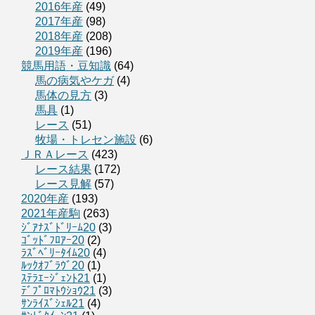
2016年産
(49)
2017年産
(98)
2018年産
(208)
2019年産
(196)
競馬用語・豆知識
(64)
馬の病気やケガ
(4)
馬体の見方
(3)
馬具
(1)
レース
(51)
牧場・トレセン施設
(6)
ＪＲＡレース
(423)
レース結果
(172)
レース見解
(57)
2020年産
(193)
2021年産駒
(263)
ｼﾞｱﾅｽﾞﾄﾞﾘｰﾑ20
(3)
ｺﾞｯﾄﾞﾌﾛｱｰ20
(2)
ﾗｽﾞﾍﾞﾘｰﾀｲﾑ20
(4)
ﾙｯｸｵﾌﾞﾗｳﾞ20
(1)
ｽﾃﾗｴｰｼﾞｪﾝﾄ21
(1)
ﾃﾞﾌﾟﾛﾏﾄｳｼｮｳ21
(3)
ｻﾝﾗｲｽﾞｼｪﾙ21
(4)