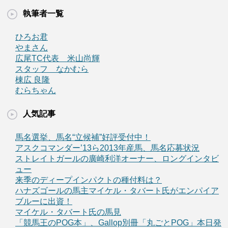
執筆者一覧
ひろお君
やまさん
広尾TC代表 米山尚輝
スタッフ なかむら
棟広 良隆
むらちゃん
人気記事
馬名選挙、馬名“立候補”好評受付中！
アスクコマンダー’13ら2013年産馬、馬名応募状況
ストレイトガールの廣崎利洋オーナー、ロングインタビ
ュー
来季のディープインパクトの種付料は？
ハナズゴールの馬主マイケル・タバート氏がエンパイア
ブルーに出資！
マイケル・タバート氏の馬見
「競馬王のPOG本」、Gallop別冊「丸ごとPOG」本日発