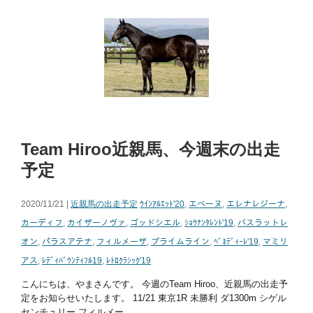
Team Hiroo近親馬、今週末の出走
予定
2020/11/21 |
近親馬の出走予定
ｳｲﾝｱﾙｴｯﾄ'20
,
エベーヌ
,
エレナレジーナ
,
カーディフ
,
カイザーノヴァ
,
ゴッドシエル
,
ｼｮｳﾅﾝﾀﾚﾝﾄ'19
,
バスラットレ
オン
,
パラスアテナ
,
フィルメーザ
,
プライムライン
,
ﾍﾞﾈﾃﾞｨｰﾚ'19
,
マミリ
アス
,
ﾚﾃﾞｨﾊﾞｳﾝﾃｨﾌﾙ19
,
ﾚﾄﾛｸﾗｼｯｸ'19
こんにちは、やまさんです。 今週のTeam Hiroo、近親馬の出走予
定をお知らせいたします。 11/21 東京1R 未勝利 ダ1300m シゲル
センチュリー フィルメー