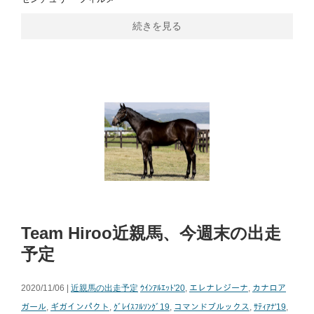
続きを見る
Team Hiroo近親馬、今週末の出走
予定
2020/11/06 |
近親馬の出走予定
ｳｲﾝｱﾙｴｯﾄ'20
,
エレナレジーナ
,
カナロア
ガール
,
ギガインパクト
,
ｸﾞﾚｲｽﾌﾙｿﾝｸﾞ19
,
コマンドブルックス
,
ｻﾃｨｱﾅ'19
,