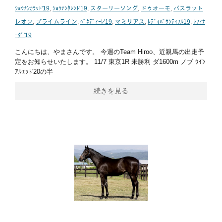
ｼｮｳﾅﾝｶﾗｯﾄ'19
,
ｼｮｳﾅﾝﾀﾚﾝﾄ'19
,
スターリーソング
,
ドゥオーモ
,
バスラット
レオン
,
プライムライン
,
ﾍﾞﾈﾃﾞｨｰﾚ'19
,
マミリアス
,
ﾚﾃﾞｨﾊﾞｳﾝﾃｨﾌﾙ19
,
ﾚﾌｨﾅ
ｰﾀﾞ'19
こんにちは、やまさんです。 今週のTeam Hiroo、近親馬の出走予
定をお知らせいたします。 11/7 東京1R 未勝利 ダ1600m ノブ ｳｲﾝ
ｱﾙｴｯﾄ'20の半
続きを見る