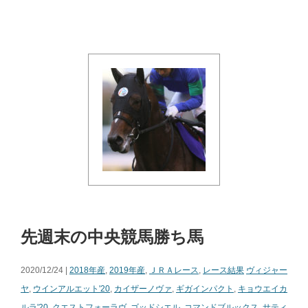
先週末の中央競馬勝ち馬
2020/12/24 |
2018年産
,
2019年産
,
ＪＲＡレース
,
レース結果
ヴィジャー
ヤ
,
ウインアルエット'20
,
カイザーノヴァ
,
ギガインパクト
,
キョウエイカ
ルラ'20
,
クエストフォーラヴ
,
ゴッドシエル
,
コマンドブルックス
,
サティ