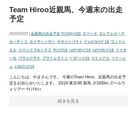
Team Hiroo近親馬、今週末の出走
予定
2020/10/23 |
近親馬の出走予定
ｳｲﾝｱﾙｴｯﾄ'20
,
エベーヌ
,
エレナレジ－ナ
,
カーディフ
,
カイザーノヴァ
,
ギガインパクト
,
ｸﾞﾚｲｽﾌﾙｿﾝｸﾞ19
,
ゴッドシ
エル
,
コマンドブルックス
,
ｻﾃｨｱﾅ'19
,
ｼｮｳﾅﾝｶﾗｯﾄ'19
,
ｼｮｳﾅﾝﾀﾚﾝﾄ'19
,
ドゥオ
ーモ
,
パラスアテナ
,
プライムライン
,
ﾍﾞﾈﾃﾞｨｰﾚ'19
,
マミリアス
,
リナーシ
ェ
,
ﾚﾄﾛｸﾗｼｯｸ'19
こんにちは、やまさんです。 今週のTeam Hiroo、近親馬の出走予
定をお知らせいたします。 10/24 東京4R 新馬 ダ1600m ズールウ
ォリアー ｳｲﾝｱﾙｴｯ
続きを見る