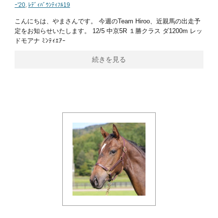
ｰ'20
,
ﾚﾃﾞｨﾊﾞｳﾝﾃｨﾌﾙ19
こんにちは、やまさんです。 今週のTeam Hiroo、近親馬の出走予
定をお知らせいたします。 12/5 中京5R １勝クラス ダ1200m レッ
ドモアナ ﾐﾝﾃｨｴｱｰ
続きを見る