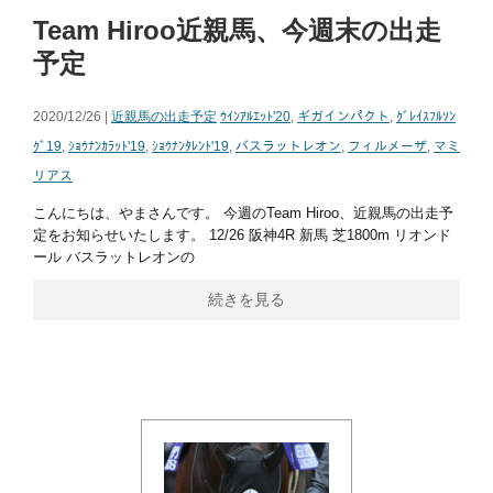
Team Hiroo近親馬、今週末の出走
予定
2020/12/26 |
近親馬の出走予定
ｳｲﾝｱﾙｴｯﾄ'20
,
ギガインパクト
,
ｸﾞﾚｲｽﾌﾙｿﾝ
ｸﾞ19
,
ｼｮｳﾅﾝｶﾗｯﾄ'19
,
ｼｮｳﾅﾝﾀﾚﾝﾄ'19
,
バスラットレオン
,
フィルメーザ
,
マミ
リアス
こんにちは、やまさんです。 今週のTeam Hiroo、近親馬の出走予
定をお知らせいたします。 12/26 阪神4R 新馬 芝1800m リオンド
ール バスラットレオンの
続きを見る