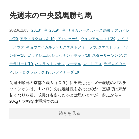
先週末の中央競馬勝ち馬
2020/12/03 |
2018年産
,
2019年産
,
ＪＲＡレース
,
レース結果
アスカビレ
ン'20
,
アラマサクロフネ'19
,
ヴィジャーヤ
,
ウインアルエット'20
,
カイザ
ーノヴァ
,
キョウエイカルラ'20
,
クエストフォーラヴ
,
クエストフォーワ
ンダー'19
,
ゴッドシエル
,
ショウナンカラット’19
,
スターリーソング
,
ス
テラリード'19
,
バスラットレオン
,
マーテル
,
マミリアス
,
ラヴマイウェ
イ
,
レトロクラシック'19
,
レフィナーダ’19
先週土曜日の京都２歳Ｓ（Ｇ３）に出走したキズナ産駒のバスラ
ットレオンは、１ハロンの距離延長もあったのか、直線では末が
甘くなり６着。成長分もあったかとは思いますが、前走から＋
20kgと大幅な体重増での出
続きを見る