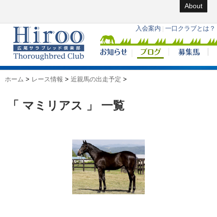
About
ホーム
>
レース情報
>
近親馬の出走予定
>
「 マミリアス 」 一覧