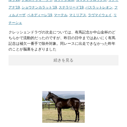
アナ'19
,
ショウナンカラット’19
,
ステラリード'19
,
バスラットレオン
,
フ
ィルメーザ
,
ベネディーレ'19
,
マーテル
,
マミリアス
,
ラヴマイウェイ
,
リ
ナーシェ
クレッシェンドラヴの次走については、有馬記念か中山金杯のど
ちらかで流動的だったのですが、昨日の日中まではあいにく有馬
記念は補欠一番手で除外対象。同レースに出走できなかった昨年
のことが脳裏をよぎりました
続きを見る