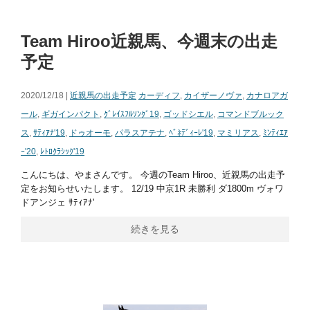
Team Hiroo近親馬、今週末の出走
予定
2020/12/18 |
近親馬の出走予定
カーディフ
,
カイザーノヴァ
,
カナロアガ
ール
,
ギガインパクト
,
ｸﾞﾚｲｽﾌﾙｿﾝｸﾞ19
,
ゴッドシエル
,
コマンドブルック
ス
,
ｻﾃｨｱﾅ'19
,
ドゥオーモ
,
パラスアテナ
,
ﾍﾞﾈﾃﾞｨｰﾚ'19
,
マミリアス
,
ﾐﾝﾃｨｴｱ
ｰ'20
,
ﾚﾄﾛｸﾗｼｯｸ'19
こんにちは、やまさんです。 今週のTeam Hiroo、近親馬の出走予
定をお知らせいたします。 12/19 中京1R 未勝利 ダ1800m ヴォワ
ドアンジェ ｻﾃｨｱﾅ'
続きを見る