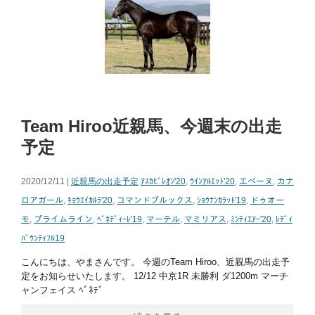
Team Hiroo近親馬、今週末の出走
予定
2020/12/11 |
近親馬の出走予定
ｱｽｶﾋﾞﾚｵﾝ'20
,
ｳｲﾝｱﾙｴｯﾄ'20
,
エベーヌ
,
カナ
ロアガール
,
ｷｮｳｴｲｶﾙﾗ'20
,
コマンドブルックス
,
ｼｮｳﾅﾝｶﾗｯﾄ'19
,
ドゥオー
モ
,
プライムライン
,
ﾍﾞﾈﾃﾞｨｰﾚ'19
,
マーテル
,
マミリアス
,
ﾐﾝﾃｨｴｱｰ'20
,
ﾚﾃﾞｨ
ﾊﾞｳﾝﾃｨﾌﾙ19
こんにちは、やまさんです。 今週のTeam Hiroo、近親馬の出走予
定をお知らせいたします。 12/12 中京1R 未勝利 ダ1200m マーチ
ャンフェイス ﾍﾞﾈﾃﾞ