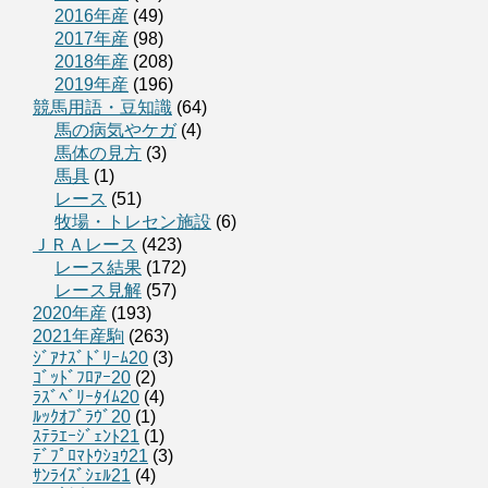
2016年産
(49)
2017年産
(98)
2018年産
(208)
2019年産
(196)
競馬用語・豆知識
(64)
馬の病気やケガ
(4)
馬体の見方
(3)
馬具
(1)
レース
(51)
牧場・トレセン施設
(6)
ＪＲＡレース
(423)
レース結果
(172)
レース見解
(57)
2020年産
(193)
2021年産駒
(263)
ｼﾞｱﾅｽﾞﾄﾞﾘｰﾑ20
(3)
ｺﾞｯﾄﾞﾌﾛｱｰ20
(2)
ﾗｽﾞﾍﾞﾘｰﾀｲﾑ20
(4)
ﾙｯｸｵﾌﾞﾗｳﾞ20
(1)
ｽﾃﾗｴｰｼﾞｪﾝﾄ21
(1)
ﾃﾞﾌﾟﾛﾏﾄｳｼｮｳ21
(3)
ｻﾝﾗｲｽﾞｼｪﾙ21
(4)