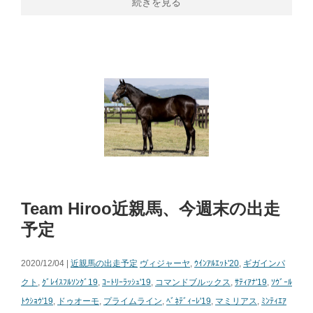
続きを見る
Team Hiroo近親馬、今週末の出走
予定
2020/12/04 |
近親馬の出走予定
ヴィジャーヤ
,
ｳｲﾝｱﾙｴｯﾄ'20
,
ギガインパ
クト
,
ｸﾞﾚｲｽﾌﾙｿﾝｸﾞ19
,
ｺｰﾄﾘｰﾗｯｼｭ'19
,
コマンドブルックス
,
ｻﾃｨｱﾅ'19
,
ｿｳﾞｰﾙ
ﾄｳｼｮｳ'19
,
ドゥオーモ
,
プライムライン
,
ﾍﾞﾈﾃﾞｨｰﾚ'19
,
マミリアス
,
ﾐﾝﾃｨｴｱ