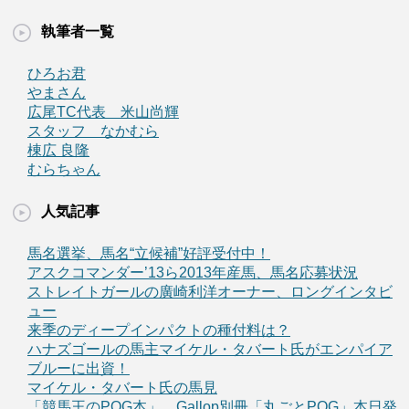
執筆者一覧
ひろお君
やまさん
広尾TC代表 米山尚輝
スタッフ なかむら
棟広 良隆
むらちゃん
人気記事
馬名選挙、馬名“立候補”好評受付中！
アスクコマンダー’13ら2013年産馬、馬名応募状況
ストレイトガールの廣崎利洋オーナー、ロングインタビ
ュー
来季のディープインパクトの種付料は？
ハナズゴールの馬主マイケル・タバート氏がエンパイア
ブルーに出資！
マイケル・タバート氏の馬見
「競馬王のPOG本」、Gallop別冊「丸ごとPOG」本日発