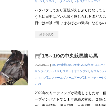
リー'21
,
ラズベリータイム'21
,
レトロクラシック'22
バタバタしており更新が久しぶりになってし
うちに日中はだいぶ暑く感じられるほどの気
日中は半袖で過ごせるほどの気温になるもの
続きを見る
1/5～1/9の中央競馬勝ち馬
2023/01/12 |
2021年産駒
2021年産
,
2022年産
,
エンパイ
サンライズシェル'21
,
スマートオランプ'22
,
ゼロカラノキ
フィオレ'21
,
フォーエヴァーユアーズ'21
,
ベネディーレ'
ム'21
2022年のリーディングが確定しましたが、
ープインパクトで１１年連続の首位。２位に
が、出走頭数、勝馬頭数、出走回数、勝利回