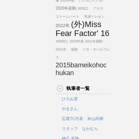
優
2020年産、アスカビレン'20
2020年産駒
2000口
アカラ
ストームハート
美浦トレセン
(外)Miss
2022年
Fear Factor' 16
10000口
2019年産
2021年産駒
2021年
坂路
リサ・オールプレ
ス
2015bameikohoc
hukan
執筆者一覧
ひろお君
やまさん
広尾TC代表 米山尚輝
スタッフ なかむら
棟広 良隆