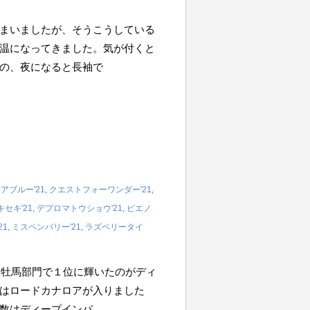
まいましたが、そうこうしている
温になってきました。気が付くと
の、夜になると長袖で
アブルー'21
,
クエストフォーワンダー'21
,
セキ'21
,
デプロマトウショウ'21
,
ピエノ
21
,
ミスペンバリー'21
,
ラズベリータイ
種牡馬部門で１位に輝いたのがディ
はロードカナロアが入りました
数はディープインパ