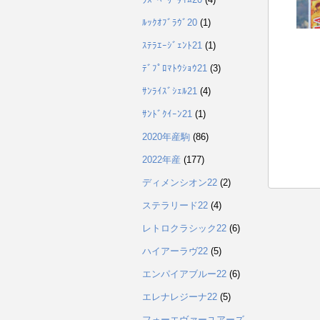
ﾙｯｸｵﾌﾞﾗｳﾞ20
(1)
ｽﾃﾗｴｰｼﾞｪﾝﾄ21
(1)
ﾃﾞﾌﾟﾛﾏﾄｳｼｮｳ21
(3)
ｻﾝﾗｲｽﾞｼｪﾙ21
(4)
ｻﾝﾄﾞｸｲｰﾝ21
(1)
2020年産駒
(86)
2022年産
(177)
ディメンシオン22
(2)
ステラリード22
(4)
レトロクラシック22
(6)
ハイアーラヴ22
(5)
エンパイアブルー22
(6)
エレナレジーナ22
(5)
フォーエヴァーユアーズ