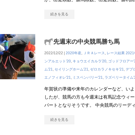
続きを見る
先週末の中央競馬勝ち馬
2022/12/22 |
2020年産
,
ＪＲＡレース
,
レース結果
202
ンアルエット'20
,
キョウエイカルラ'20
,
ゴッドフロアー'
ム'21
,
セイリングホーム'21
,
ゼロカラノキセキ'21
,
デプロ
エノフィオレ'21
,
ミスペンバリー'21
,
ラズベリータイム'
年賀状の準備や来年のカレンダーなど、いよ
したが、競馬の方も今週末は有馬記念ウィー
パートとなりそうです。 中央競馬のリーデ
続きを見る