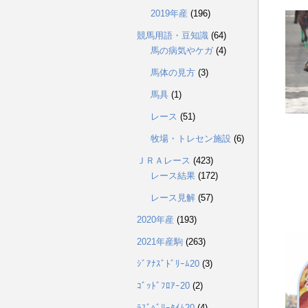
2019年産
(196)
競馬用語・豆知識
(64)
馬の病気やケガ
(4)
馬体の見方
(3)
馬具
(1)
レース
(51)
牧場・トレセン施設
(6)
ＪＲＡレース
(423)
レース結果
(172)
レース見解
(57)
2020年産
(193)
2021年産駒
(263)
ｼﾞｱﾅｽﾞﾄﾞﾘｰﾑ20
(3)
ｺﾞｯﾄﾞﾌﾛｱｰ20
(2)
ﾗｽﾞﾍﾞﾘｰﾀｲﾑ20
(4)