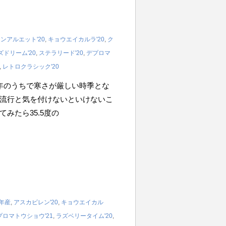
ンアルエット'20
,
キョウエイカルラ'20
,
ク
ドリーム'20
,
ステラリード'20
,
デプロマ
,
レトロクラシック'20
年のうちで寒さが厳しい時季とな
流行と気を付けないといけないこ
みたら35.5度の
1年産
,
アスカビレン'20
,
キョウエイカル
プロマトウショウ'21
,
ラズベリータイム'20
,