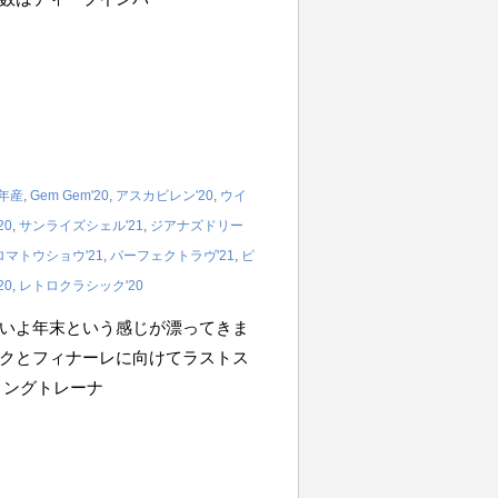
1年産
,
Gem Gem'20
,
アスカビレン'20
,
ウイ
20
,
サンライズシェル'21
,
ジアナズドリー
マトウショウ'21
,
パーフェクトラヴ'21
,
ピ
20
,
レトロクラシック'20
いよ年末という感じが漂ってきま
クとフィナーレに向けてラストス
ィングトレーナ