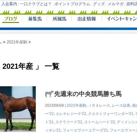
ム
>
2021年産駒
>
 2021年産 」 一覧
先週末の中央競馬勝ち馬
2023/06/08 |
2021年産駒
,
ＪＲＡレース
,
レース結果
,
残
ー’22
,
エレナレジーナ'22
,
クエストフォーワンダー'21
,
ト'21
,
ステラリード'22
,
ストームハート’22
,
ディメンシオ
ィオレ'21
,
フォーエヴァーユアーズ'21
,
フォーエヴァーユ