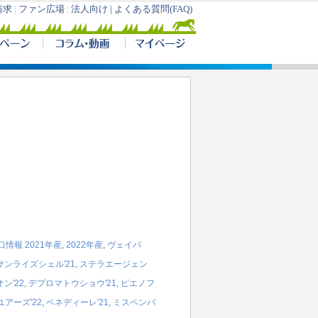
口情報
2021年産
,
2022年産
,
ヴェイパ
サンライズシェル'21
,
ステラエージェン
ン'22
,
デプロマトウショウ'21
,
ピエノフ
アーズ'22
,
ベネディーレ'21
,
ミスペンバ