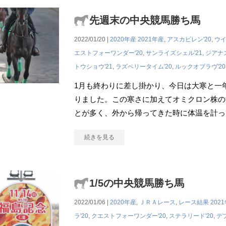
先週末の中央競馬勝ち馬
2022/01/20 |
2020年産
2021年産
,
アスカビレン'20
,
ウイ
エストフォーワンダー'20
,
サンライズシェル'21
,
ジアナズ
トウショウ'21
,
ラズベリータイム'20
,
ルックオブラヴ'20
1月も終わりに差し掛かり、今日は大寒と一
りました。この寒さに加えてオミクロン株の
とが多く、外から帰ってきた時に体温を計って
続きを見る
1/5の中央競馬勝ち馬
2022/01/06 |
2020年産
,
ＪＲＡレース
,
レース結果
202
ラ'20
,
クエストフォーワンダー'20
,
ステラリード'20
,
デ