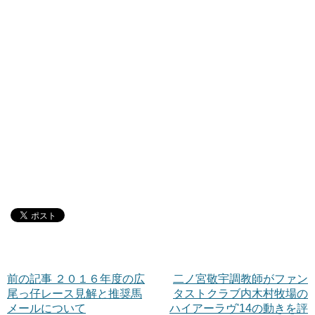
前の記事 ２０１６年度の広
二ノ宮敬宇調教師がファン
尾っ仔レース見解と推奨馬
タストクラブ内木村牧場の
メールについて
ハイアーラヴ'14の動きを評