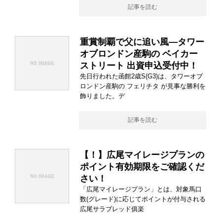
記事を読む
重賞制覇で父に追い風―タワー
オブロンドン産駒の ベイカー
ストリート 出資申込受付中！
先日行われた函館2歳S(G3)は、タワーオブ
ロンドン産駒の フェリチタ が見事な勝利を
飾りました。デ
記事を読む
【！】広尾マイレージプランの
ポイント有効期限をご確認くだ
さい！
「広尾マイレージプラン」とは、対象馬口
数(グレード)に応じてポイントが付与される
広尾サラブレッド俱楽