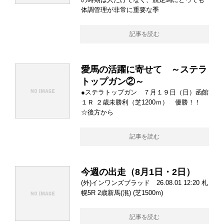
体調管理が非常に重要な季
記事を読む
愛馬の活躍に寄せて ～ステラ
トップガン②～
●ステラトップガン ７月１９日（日）函館
１Ｒ ２歳未勝利（芝1200ｍ） 優勝！！
☆後方から
記事を読む
今週の出走（8月1日・2日）
(外)インワンズブラッド 26.08.01 12:20 札
幌5R 2歳新馬(混) (芝1500m)
記事を読む