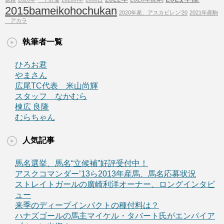
2015bameikohochukan
2020年産、アスカビレン'20
2021年産駒
アカラ
執筆者一覧
ひろお君
やまさん
広尾TC代表 米山尚輝
スタッフ なかむら
棟広 良隆
むらちゃん
人気記事
馬名選挙、馬名“立候補”好評受付中！
アスクコマンダー’13ら2013年産馬、馬名応募状況
ストレイトガールの廣崎利洋オーナー、ロングインタビ
ュー
来季のディープインパクトの種付料は？
ハナズゴールの馬主マイケル・タバート氏がエンパイア