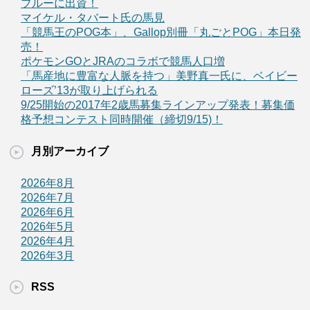
ブルーに出資！
マイケル・タバート氏の馬見
「競馬王のPOG本」、Gallop別冊「丸ごとPOG」本日発
売！
ポケモンGOとJRAのコラボで競馬人口増
「馬産地に豊富な人脈を持つ」美野真一氏に、ベイビー
ローズ’13が取り上げられる
9/25開始の2017年2歳馬募集ラインアップ発表！募集価
格予想コンテスト同時開催（締切9/15)！
月別アーカイブ
2026年8月
2026年7月
2026年6月
2026年5月
2026年4月
2026年3月
RSS