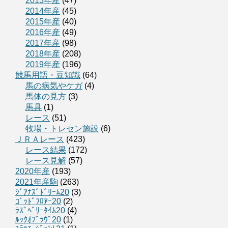
2013年産
(47)
2014年産
(45)
2015年産
(40)
2016年産
(49)
2017年産
(98)
2018年産
(208)
2019年産
(196)
競馬用語・豆知識
(64)
馬の病気やケガ
(4)
馬体の見方
(3)
馬具
(1)
レース
(51)
牧場・トレセン施設
(6)
ＪＲＡレース
(423)
レース結果
(172)
レース見解
(57)
2020年産
(193)
2021年産駒
(263)
ｼﾞｱﾅｽﾞﾄﾞﾘｰﾑ20
(3)
ｺﾞｯﾄﾞﾌﾛｱｰ20
(2)
ﾗｽﾞﾍﾞﾘｰﾀｲﾑ20
(4)
ﾙｯｸｵﾌﾞﾗｳﾞ20
(1)