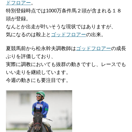
ドフロアー
。
特別登録時点では1000万条件馬２頭が含まれる１８
頭が登録。
なんとか出走が叶いそうな現状ではありますが、
気になるのは鞍上と
ゴッドフロアー
の出来。
夏競馬前から松永幹夫調教師は
ゴッドフロアー
の成長
ぶりを評価しており、
実際に調教においても抜群の動きですし、レースでも
いい走りを継続しています。
今週の動きにも要注目です。