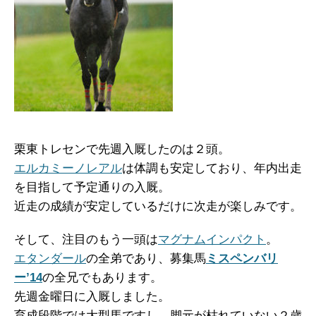
栗東トレセンで先週入厩したのは２頭。
エルカミーノレアル
は体調も安定しており、年内出走
を目指して予定通りの入厩。
近走の成績が安定しているだけに次走が楽しみです。
そして、注目のもう一頭は
マグナムインパクト
。
エタンダール
の全弟であり、募集馬
ミスペンバリ
ー’14
の全兄でもあります。
先週金曜日に入厩しました。
育成段階では大型馬ですし、脚元が枯れていない２歳