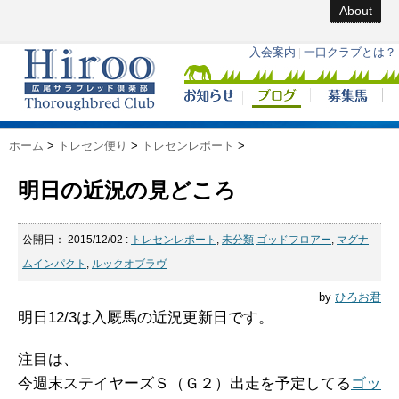
About
ホーム
>
トレセン便り
>
トレセンレポート
>
明日の近況の見どころ
公開日：
2015/12/02
:
トレセンレポート
,
未分類
ゴッドフロアー
,
マグナ
ムインパクト
,
ルックオブラヴ
by
ひろお君
明日12/3は入厩馬の近況更新日です。
注目は、
今週末ステイヤーズＳ（Ｇ２）出走を予定してる
ゴッ