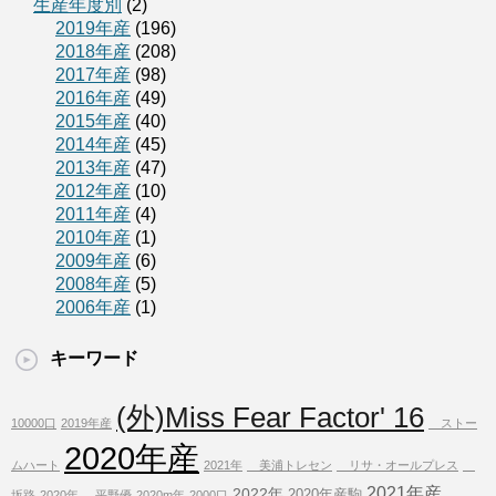
生産年度別
(2)
2019年産
(196)
2018年産
(208)
2017年産
(98)
2016年産
(49)
2015年産
(40)
2014年産
(45)
2013年産
(47)
2012年産
(10)
2011年産
(4)
2010年産
(1)
2009年産
(6)
2008年産
(5)
2006年産
(1)
キーワード
(外)Miss Fear Factor' 16
10000口
2019年産
ストー
2020年産
ムハート
2021年
美浦トレセン
リサ・オールプレス
2021年産
2022年
2020年産駒
坂路
2020年
平野優
2020m年
2000口