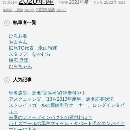
2020年産
2021年産
2022年
口
2021年
平野優
アカラ
2021
2020年産駒
年産駒
坂路
2020年
2000口
執筆者一覧
ひろお君
やまさん
広尾TC代表 米山尚輝
スタッフ なかむら
棟広 良隆
むらちゃん
人気記事
馬名選挙、馬名“立候補”好評受付中！
アスクコマンダー’13ら2013年産馬、馬名応募状況
ストレイトガールの廣崎利洋オーナー、ロングインタビ
ュー
来季のディープインパクトの種付料は？
ハナズゴールの馬主マイケル・タバート氏がエンパイア
ブルーに出資！