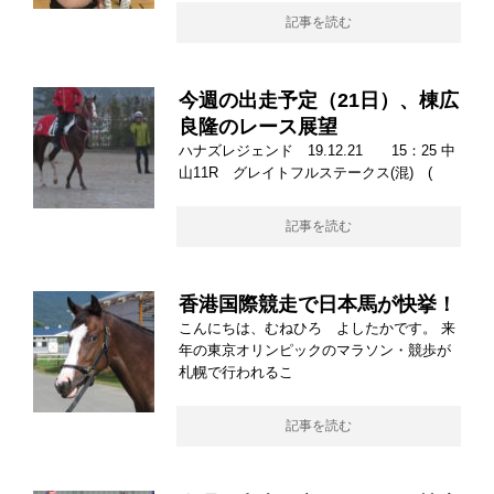
記事を読む
今週の出走予定（21日）、棟広
良隆のレース展望
ハナズレジェンド 19.12.21 15：25 中
山11R グレイトフルステークス(混) (
記事を読む
香港国際競走で日本馬が快挙！
こんにちは、むねひろ よしたかです。 来
年の東京オリンピックのマラソン・競歩が
札幌で行われるこ
記事を読む