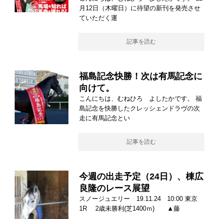
月12日（木曜日）に待望の新刊を発売させ
ていただく運
記事を読む
福島記念快勝！次は有馬記念に
向けて。
こんにちは、むねひろ よしたかです。 福
島記念を快勝したクレッシェンドラヴの次
走に有馬記念とい
記事を読む
今週の出走予定（24日）、棟広
良隆のレース展望
スノージュエリー 19.11.24 10:00 東京
1R 2歳未勝利(芝1400ｍ) ▲藤