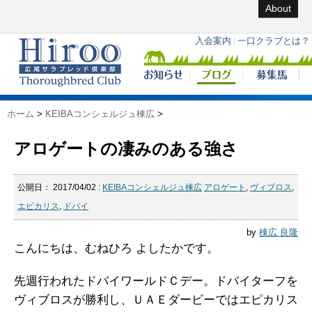
About
ホーム
>
KEIBAコンシェルジュ棟広
>
アロゲートの凄みのある強さ
公開日：
2017/04/02
:
KEIBAコンシェルジュ棟広
アロゲート
,
ヴィブロス
,
エピカリス
,
ドバイ
by
棟広 良隆
こんにちは、むねひろ よしたかです。
先週行われたドバイワールドＣデー。ドバイターフを
ヴィブロスが勝利し、ＵＡＥダービーではエピカリス