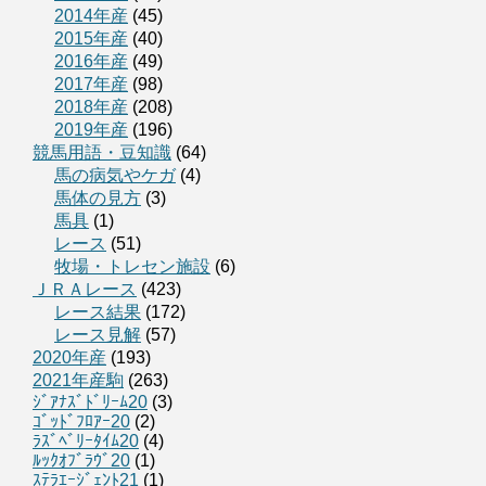
2014年産
(45)
2015年産
(40)
2016年産
(49)
2017年産
(98)
2018年産
(208)
2019年産
(196)
競馬用語・豆知識
(64)
馬の病気やケガ
(4)
馬体の見方
(3)
馬具
(1)
レース
(51)
牧場・トレセン施設
(6)
ＪＲＡレース
(423)
レース結果
(172)
レース見解
(57)
2020年産
(193)
2021年産駒
(263)
ｼﾞｱﾅｽﾞﾄﾞﾘｰﾑ20
(3)
ｺﾞｯﾄﾞﾌﾛｱｰ20
(2)
ﾗｽﾞﾍﾞﾘｰﾀｲﾑ20
(4)
ﾙｯｸｵﾌﾞﾗｳﾞ20
(1)
ｽﾃﾗｴｰｼﾞｪﾝﾄ21
(1)