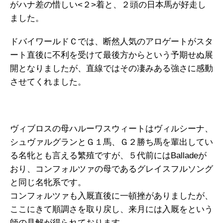
がハナ差の惜しい<２>着と、２頭の日本馬が好走し
ました。
ドバイワールドＣでは、断然人気のアロゲートがスタ
ート直後に不利を受けて最後方からという予期せぬ展
開となりましたが、直線ではその凄みある強さに感動
させてくれました。
ヴィブロスの母ハルーワスウィートはヴィルシーナ、
シュヴァルグランとＧ１馬、Ｇ２勝ち馬を輩出してい
る名牝とも言える繁殖ですが、５代前にはBalladeが
おり、コンフォルツァの母であるグレイスフルソング
と同じ名牝系です。
コンフォルツァも入厩直後に一頓挫がありましたが、
ここにきて順調さを取り戻し、来月には入厩をという
師の見解が得られております。