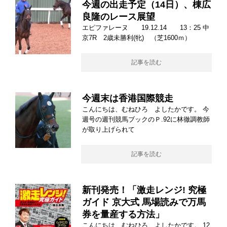
今週の出走予定（14日）、棟広
良隆のレース展望
エピファレーヌ 19.12.14 13：25 中
京7R 2歳未勝利(牝) （芝1600ｍ）
記事を読む
今週末は香港国際競走
こんにちは、むねひろ よしたかです。 今
週号の週刊競馬ブックのＰ.92に林徹調教師
が取り上げられて
記事を読む
新刊発売！「激走レンジ! 究極
ガイド 京大式 馬場読みで万馬
券を量産する方法」
こんにちは、むねひろ よしたかです。 12