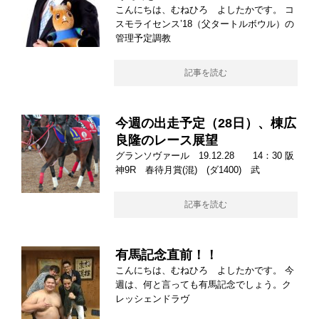
こんにちは、むねひろ よしたかです。 コ
スモライセンス’18（父タートルボウル）の
管理予定調教
記事を読む
今週の出走予定（28日）、棟広
良隆のレース展望
グランソヴァール 19.12.28 14：30 阪
神9R 春待月賞(混) (ダ1400) 武
記事を読む
有馬記念直前！！
こんにちは、むねひろ よしたかです。 今
週は、何と言っても有馬記念でしょう。ク
レッシェンドラヴ