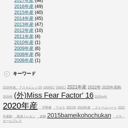
2017年産
(98)
2016年産
(49)
2015年産
(40)
2014年産
(45)
2013年産
(47)
2012年産
(10)
2011年産
(4)
2010年産
(1)
2009年産
(6)
2008年産
(5)
2006年産
(1)
キーワード
2021年産
2022年
2020年産駒
2020年産、アスカビレン'20
10000口
2000口
(外)Miss Fear Factor' 16
2020年
2020m年
2020年産
平野優
アカラ
2021年
2019年産
ストームハート
2021
2015bameikohochukan
年産駒
美浦トレセン
坂路
リサ・
オールプレス