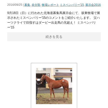
2016/09/25 |
募集
,
未分類
,
牧場レポート
ミスペンバリー'15
,
展示会2016
9月18日（日）に行われた北海道募集馬展示会にて、坂東牧場で展
示されたミスペンバリー'15のコメントをご紹介いたします。 父ハ
ーツクライで目指すはダービー出走馬の兄超え！ ミスペンバリ
ー'15
続きを見る