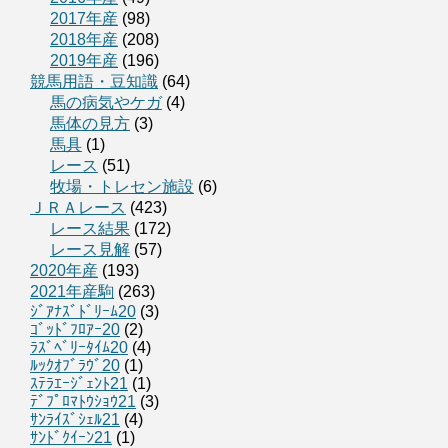
2017年産
(98)
2018年産
(208)
2019年産
(196)
競馬用語・豆知識
(64)
馬の病気やケガ
(4)
馬体の見方
(3)
馬具
(1)
レース
(51)
牧場・トレセン施設
(6)
ＪＲＡレース
(423)
レース結果
(172)
レース見解
(57)
2020年産
(193)
2021年産駒
(263)
ｼﾞｱﾅｽﾞﾄﾞﾘｰﾑ20
(3)
ｺﾞｯﾄﾞﾌﾛｱｰ20
(2)
ﾗｽﾞﾍﾞﾘｰﾀｲﾑ20
(4)
ﾙｯｸｵﾌﾞﾗｳﾞ20
(1)
ｽﾃﾗｴｰｼﾞｪﾝﾄ21
(1)
ﾃﾞﾌﾟﾛﾏﾄｳｼｮｳ21
(3)
ｻﾝﾗｲｽﾞｼｪﾙ21
(4)
ｻﾝﾄﾞｸｲｰﾝ21
(1)