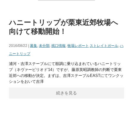
ハニートリップが栗東近郊牧場へ
向けて移動開始！
2016/08/22 |
募集
,
未分類
,
残口情報
,
牧場レポート
ストレイトガール
,
ハ
ニートリップ
浦河・吉澤ステーブルにて順調に乗り込まれているハニートリッ
プ（ネヴァーピリオド'14）ですが、藤原英昭調教師の判断で栗東
近郊への移動が決定。まずは、吉澤ステーブルEASTにてワンクッ
ションをおいて吉澤
続きを見る