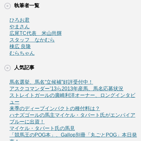
執筆者一覧
ひろお君
やまさん
広尾TC代表 米山尚輝
スタッフ なかむら
棟広 良隆
むらちゃん
人気記事
馬名選挙、馬名“立候補”好評受付中！
アスクコマンダー’13ら2013年産馬、馬名応募状況
ストレイトガールの廣崎利洋オーナー、ロングインタビ
ュー
来季のディープインパクトの種付料は？
ハナズゴールの馬主マイケル・タバート氏がエンパイア
ブルーに出資！
マイケル・タバート氏の馬見
「競馬王のPOG本」、Gallop別冊「丸ごとPOG」本日発