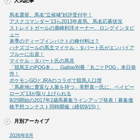
人気記事
馬名選挙、馬名“立候補”好評受付中！
アスクコマンダー’13ら2013年産馬、馬名応募状況
ストレイトガールの廣崎利洋オーナー、ロングインタビ
ュー
来季のディープインパクトの種付料は？
ハナズゴールの馬主マイケル・タバート氏がエンパイア
ブルーに出資！
マイケル・タバート氏の馬見
「競馬王のPOG本」、Gallop別冊「丸ごとPOG」本日発
売！
ポケモンGOとJRAのコラボで競馬人口増
「馬産地に豊富な人脈を持つ」美野真一氏に、ベイビー
ローズ’13が取り上げられる
9/25開始の2017年2歳馬募集ラインアップ発表！募集価
格予想コンテスト同時開催（締切9/15)！
月別アーカイブ
2026年8月