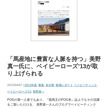
「馬産地に豊富な人脈を持つ」美野
真一氏に、ベイビーローズ’13が取
り上げられる
2015/04/07 |
2013年産
,
募集
,
未分類
,
牧場レポート
ベイビーティンク
,
ベイビーローズ'13
,
美野真一
POGの第一人者でもあり、『競馬王のPOG本』誌上でもその活躍
をご覧いただける、 美野真一さんのブログでベイビーティンク