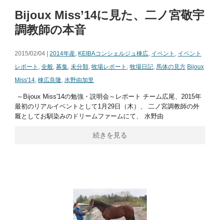
Bijoux Miss’14に見た、二ノ宮敬宇
調教師の本音
2015/02/04 |
2014年産
,
KEIBAコンシェルジュ棟広
,
イベント
,
イベント
レポート
,
全般
,
募集
,
未分類
,
牧場レポート
,
牧場日記
,
馬体の見方
Bijoux
Miss'14
,
棟広良隆
,
水野由加里
～Bijoux Miss'14の勉強・説明会～レポート チーム広尾、2015年
最初のリアルイベントとして1月29日（木）、 二ノ宮調教師の外
厩としてお馴染みのドリームファームにて、 水野由
続きを見る