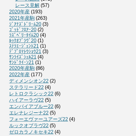
レース見解
(57)
2020年産
(193)
2021年産駒
(263)
ｼﾞｱﾅｽﾞﾄﾞﾘｰﾑ20
(3)
ｺﾞｯﾄﾞﾌﾛｱｰ20
(2)
ﾗｽﾞﾍﾞﾘｰﾀｲﾑ20
(4)
ﾙｯｸｵﾌﾞﾗｳﾞ20
(1)
ｽﾃﾗｴｰｼﾞｪﾝﾄ21
(1)
ﾃﾞﾌﾟﾛﾏﾄｳｼｮｳ21
(3)
ｻﾝﾗｲｽﾞｼｪﾙ21
(4)
ｻﾝﾄﾞｸｲｰﾝ21
(1)
2020年産駒
(86)
2022年産
(177)
ディメンシオン22
(2)
ステラリード22
(4)
レトロクラシック22
(6)
ハイアーラヴ22
(5)
エンパイアブルー22
(6)
エレナレジーナ22
(5)
フォーエヴァーユアーズ22
(4)
ルックオブラヴ22
(5)
ゼロカラノキセキ22
(4)