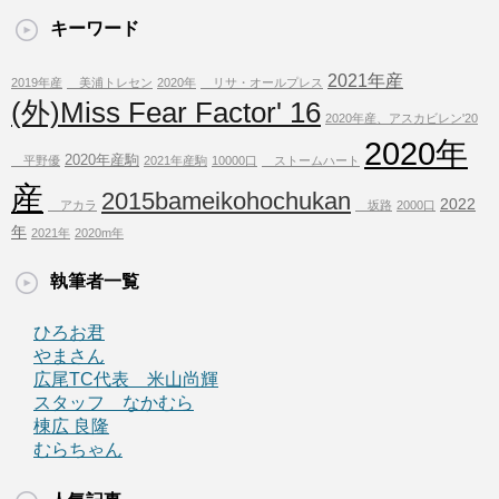
キーワード
2021年産
2019年産
美浦トレセン
2020年
リサ・オールプレス
(外)Miss Fear Factor' 16
2020年産、アスカビレン'20
2020年
2020年産駒
平野優
2021年産駒
10000口
ストームハート
産
2015bameikohochukan
2022
アカラ
坂路
2000口
年
2021年
2020m年
執筆者一覧
ひろお君
やまさん
広尾TC代表 米山尚輝
スタッフ なかむら
棟広 良隆
むらちゃん