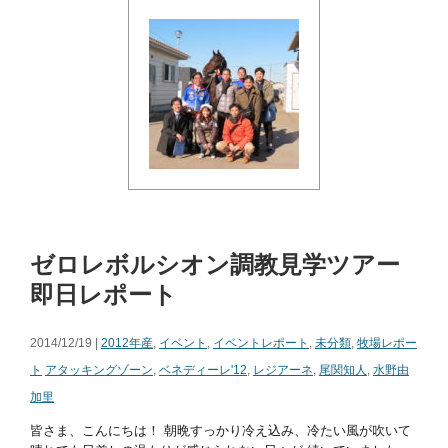
ゼロレボルシオン調教見学ツアー
即日レポート
2014/12/19 |
2012年産
,
イベント
,
イベントレポート
,
未分類
,
牧場レポー
ト
アタッキングゾーン
,
ベネディーレ'12
,
レジアーネ
,
尾関知人
,
水野由
加里
皆さま、こんにちは！ 朝晩すっかり冷え込み、冷たい風が吹いて