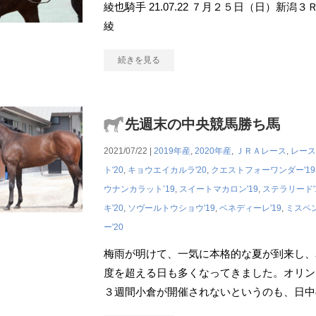
綾也騎手 21.07.22 ７月２５日（日）新潟
綾
続きを見る
先週末の中央競馬勝ち馬
2021/07/22 |
2019年産
,
2020年産
,
ＪＲＡレース
,
レース
ト'20
,
キョウエイカルラ'20
,
クエストフォーワンダー'19
ウナンカラット’19
,
スイートマカロン'19
,
ステラリード'
キ'20
,
ソヴールトウショウ'19
,
ベネディーレ'19
,
ミスペン
ー'20
梅雨が明けて、一気に本格的な夏が到来し、
度を超える日も多くなってきました。オリン
３週間小倉が開催されないというのも、日中