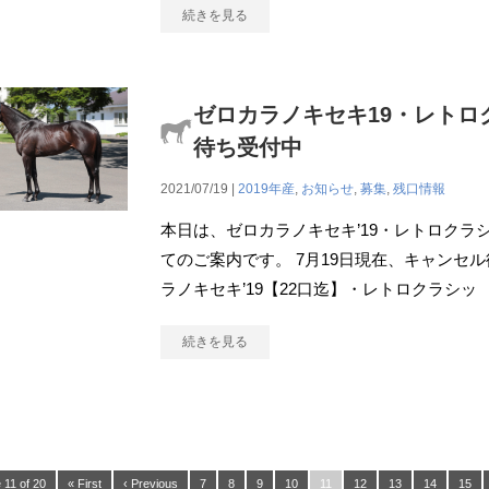
続きを見る
ゼロカラノキセキ19・レトロ
待ち受付中
2021/07/19 |
2019年産
,
お知らせ
,
募集
,
残口情報
本日は、ゼロカラノキセキ’19・レトロクラシ
てのご案内です。 7月19日現在、キャンセ
ラノキセキ’19【22口迄】・レトロクラシッ
続きを見る
 11 of 20
« First
‹ Previous
7
8
9
10
11
12
13
14
15