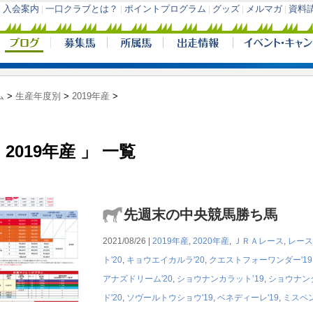
ム
>
生産年度別
>
2019年産
>
 2019年産 」 一覧
先週末の中央競馬勝ち馬
2021/08/26 |
2019年産
,
2020年産
,
ＪＲＡレース
,
レース
ト'20
,
キョウエイカルラ'20
,
クエストフォーワンダー'19
アナズドリーム'20
,
ショウナンカラット’19
,
ショウナンタ
ド'20
,
ソヴールトウショウ'19
,
ベネディーレ'19
,
ミスペン