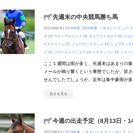
先週末の中央競馬勝ち馬
2021/08/19 |
2019年産
,
2020年産
,
ＪＲＡレース
,
レース
ネ'19
,
ウインアルエット'20
,
キョウエイカルラ'20
,
クエ
ナズドリーム'20
,
ショウナンカラット’19
,
ショウナンタレ
ド'20
,
ソヴールトウショウ'19
,
ベネディーレ'19
,
ミスペン
ここ１週間は雨が多く、先週末はあまりの集
メールが鳴り響くという事態でしたが、皆さ
せんでしたでしょうか。近年は集中豪雨が多
続きを見る
今週の出走予定（8月13日・1
2021/08/13 |
2019年産
,
ＪＲＡレース
ウィンダミア
,
ド