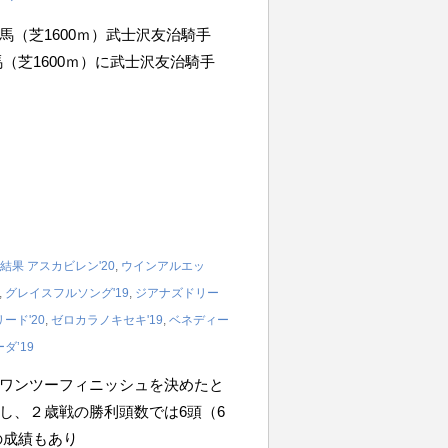
2歳新馬（芝1600ｍ）武士沢友治騎手
新馬（芝1600ｍ）に武士沢友治騎手
結果
アスカビレン'20
,
ウインアルエッ
,
グレイスフルソング'19
,
ジアナズドリー
ード'20
,
ゼロカラノキセキ'19
,
ベネディー
ダ’19
ワンツーフィニッシュを決めたと
し、２歳戦の勝利頭数では6頭（6
の成績もあり