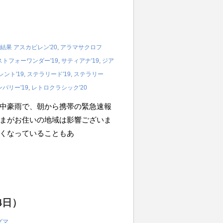
結果
アスカビレン'20
,
アラマサクロフ
ストフォーワンダー'19
,
サティアナ'19
,
ジア
ント'19
,
ステラリード'19
,
ステラリー
バリー'19
,
レトロクラシック'20
中豪雨で、朝から携帯の緊急速報
まがお住いの地域は影響ございま
くなっていることもあ
4日）
グマ