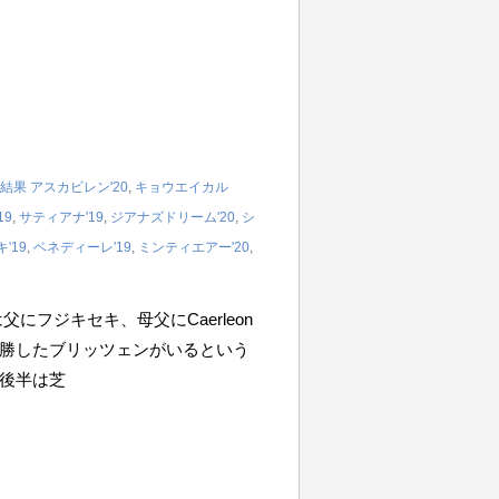
結果
アスカビレン'20
,
キョウエイカル
19
,
サティアナ'19
,
ジアナズドリーム'20
,
シ
'19
,
ベネディーレ'19
,
ミンティエアー'20
,
にフジキセキ、母父にCaerleon
勝したブリッツェンがいるという
後半は芝