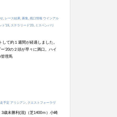
せ
,
レース結果
,
募集
,
残口情報
ウインアル
ト'19
,
ステラリード'20
,
ミスペンバリ
ートして約１週間が経過しました。
ー'20の２頭が早々に満口。ハイ
の管理馬
走予定
アリシアン
,
クエストフォーラヴ
3R 3歳未勝利(混)（芝1400ｍ）小崎