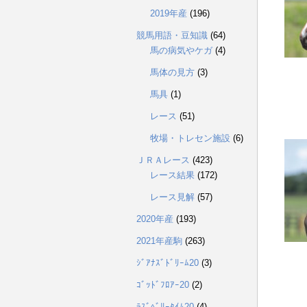
2019年産
(196)
競馬用語・豆知識
(64)
馬の病気やケガ
(4)
馬体の見方
(3)
馬具
(1)
レース
(51)
牧場・トレセン施設
(6)
ＪＲＡレース
(423)
レース結果
(172)
レース見解
(57)
2020年産
(193)
2021年産駒
(263)
ｼﾞｱﾅｽﾞﾄﾞﾘｰﾑ20
(3)
ｺﾞｯﾄﾞﾌﾛｱｰ20
(2)
ﾗｽﾞﾍﾞﾘｰﾀｲﾑ20
(4)