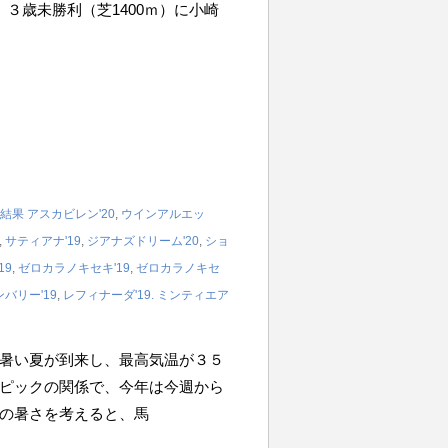
３Ｒ ３歳未勝利（芝1400ｍ）に小崎
結果
アスカビレン'20
,
ウインアルエッ
,
サティアナ'19
,
ジアナズドリーム'20
,
ショ
19
,
ゼロカラノキセキ'19
,
ゼロカラノキセ
バリー'19
,
レフィナーダ'19. ミンティエア
暑い夏が到来し、最高気温が３５
ピックの関係で、今年は今週から
の暑さを考えると、馬