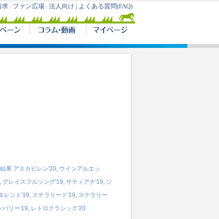
結果
アスカビレン'20
,
ウインアルエッ
,
グレイスフルソング'19
,
サティアナ'19
,
ジ
レント'19
,
ステラリード'19
,
ステラリー
バリー'19
,
レトロクラシック'20