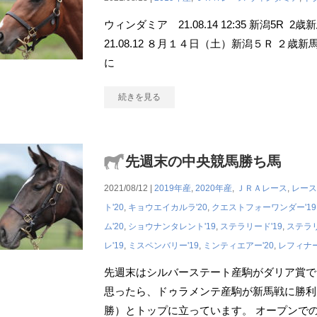
ウィンダミア 21.08.14 12:35 新潟5R 
21.08.12 ８月１４日（土）新潟５Ｒ ２歳
に
続きを見る
先週末の中央競馬勝ち馬
2021/08/12 |
2019年産
,
2020年産
,
ＪＲＡレース
,
レース
ト'20
,
キョウエイカルラ'20
,
クエストフォーワンダー'19
ム'20
,
ショウナンタレント'19
,
ステラリード'19
,
ステラリ
レ'19
,
ミスペンバリー'19
,
ミンティエアー'20
,
レフィナー
先週末はシルバーステート産駒がダリア賞で
思ったら、ドゥラメンテ産駒が新馬戦に勝利
勝）とトップに立っています。 オープンで