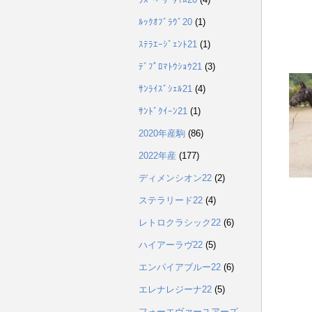
ﾙｯｸｵﾌﾞﾗｳﾞ20
(1)
ｽﾃﾗｴｰｼﾞｪﾝﾄ21
(1)
ﾃﾞﾌﾟﾛﾏﾄｳｼｮｳ21
(3)
ｻﾝﾗｲｽﾞｼｪﾙ21
(4)
ｻﾝﾄﾞｸｲｰﾝ21
(1)
2020年産駒
(86)
2022年産
(177)
ディメンシオン22
(2)
ステラリード22
(4)
レトロクラシック22
(6)
ハイアーラヴ22
(5)
エンパイアブルー22
(6)
エレナレジーナ22
(5)
フォーエヴァーユアーズ