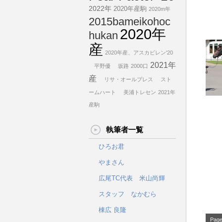
2022年
2020年産駒
2020m年
2015bameikohoc
2020年
hukan
産
2020年産、アスカビレン'20
2021年
平野優
坂路
2000口
産
リサ・オールプレス
スト
ームハート
美浦トレセン
2021年
産駒
執筆者一覧
ひろお君
やまさん
広尾TC代表 米山尚輝
スタッフ なかむら
棟広 良隆
Page