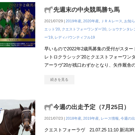
先週末の中央競馬勝ち馬
2021/07/29 |
2019年産
,
2020年産
,
ＪＲＡレース
,
お知ら
エット'20
,
クエストフォーワンダー'20
,
ショウナンタレン
ー'19
,
レディバウンティフル19
早いもので2022年2歳馬募集の受付がスタ
レトロクラシック'20とクエストフォーワンダ
アーラヴ'20が残口わずかとなり、矢作厩舎
続きを見る
今週の出走予定（7月25日）
2021/07/23 |
2018年産
,
2019年産
,
レース情報
,
今週の出
クエストフォーラヴ 21.07.25 11:10 新潟