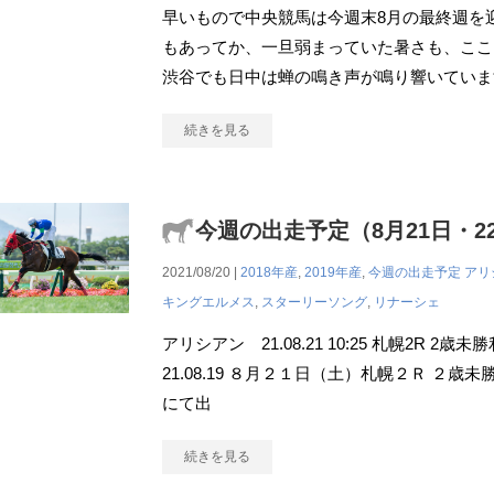
早いもので中央競馬は今週末8月の最終週を
もあってか、一旦弱まっていた暑さも、ここ
渋谷でも日中は蝉の鳴き声が鳴り響いていま
続きを見る
今週の出走予定（8月21日・2
2021/08/20 |
2018年産
,
2019年産
,
今週の出走予定
アリ
キングエルメス
,
スターリーソング
,
リナーシェ
アリシアン 21.08.21 10:25 札幌2R 2
21.08.19 ８月２１日（土）札幌２Ｒ ２歳
にて出
続きを見る