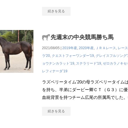
続きを見る
先週末の中央競馬勝ち馬
2021/08/05 |
2019年産
,
2020年産
,
ＪＲＡレース
,
レース
ラ'20
,
クエストフォーワンダー'19
,
グレイスフルソング'
ョウナンカラット’19
,
ステラリード'19
,
ゼロカラノキセキ
レフィナーダ’19
ラズベリータイム'20の母ラズベリータイムは父
を持ち、半弟にダービー卿ＣＴ（Ｇ３）に優
血統背景を持つチーム広尾の所属馬でした。
続きを見る