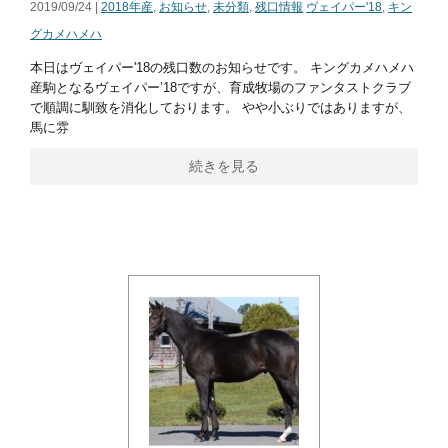
2019/09/24 |
2018年産
,
お知らせ
,
未分類
,
残口情報
ヴェイパー'18
,
キン
グカメハメハ
本日はヴェイパー'18の残口数のお知らせです。 キングカメハメハ
産駒となるヴェイパー’18ですが、育成牧場のファンタストクラブ
で順調に馴致を消化しております。 やや小ぶりではありますが、
馬に雰
続きを見る