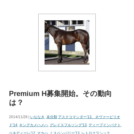
Premium H募集開始。その動向
は？
2014/11/28 |
いななき
,
未分類
アスクコマンダー'13、ネヴァーピリオ
ド'14
,
キングカメハメハ
,
グレイスフルソング'13
,
ディープインパクト
,
ベネディーレ'12
,
マカハ
,
ミスペンバリー'13
,
レトロクラシック