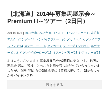
【北海道】2014年募集馬展示会～
Premium H～ツアー（2日目）
2014/11/27 |
2013年産
,
2014年産
,
イベント
,
イベントレポート
,
未分類
アスクコマンダー'13
,
エンパイアブルー
,
キングカメハメハ
,
グレイスフ
ルソング'13
,
ステラリード'14
,
ダンカーク
,
ディープインパクト
,
ネヴァ
ーピリオド'14
,
ベイビーローズ'13
,
ミスペンバリー'13
,
レフィナーダ'12
おはようございます！ 募集馬展示会の2日目に突入です。 昨夜の
懇親会では、 皆様、けっこうお酒を召し上がっていらっしゃいま
したが、 翌朝7時からの朝食会場には皆様お揃いで、 朝からしっ
かりバイキング料
続きを見る