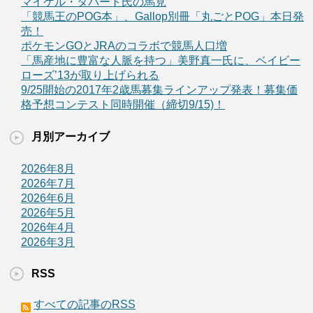
マイケル・タバート氏の馬見
「競馬王のPOG本」、Gallop別冊「丸ごとPOG」本日発
売！
ポケモンGOとJRAのコラボで競馬人口増
「馬産地に豊富な人脈を持つ」美野真一氏に、ベイビー
ローズ’13が取り上げられる
9/25開始の2017年2歳馬募集ラインアップ発表！募集価
格予想コンテスト同時開催（締切9/15)！
月別アーカイブ
2026年8月
2026年7月
2026年6月
2026年5月
2026年4月
2026年3月
RSS
すべての記事のRSS