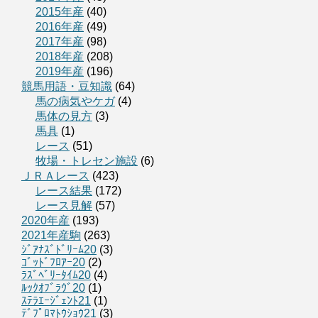
2015年産
(40)
2016年産
(49)
2017年産
(98)
2018年産
(208)
2019年産
(196)
競馬用語・豆知識
(64)
馬の病気やケガ
(4)
馬体の見方
(3)
馬具
(1)
レース
(51)
牧場・トレセン施設
(6)
ＪＲＡレース
(423)
レース結果
(172)
レース見解
(57)
2020年産
(193)
2021年産駒
(263)
ｼﾞｱﾅｽﾞﾄﾞﾘｰﾑ20
(3)
ｺﾞｯﾄﾞﾌﾛｱｰ20
(2)
ﾗｽﾞﾍﾞﾘｰﾀｲﾑ20
(4)
ﾙｯｸｵﾌﾞﾗｳﾞ20
(1)
ｽﾃﾗｴｰｼﾞｪﾝﾄ21
(1)
ﾃﾞﾌﾟﾛﾏﾄｳｼｮｳ21
(3)