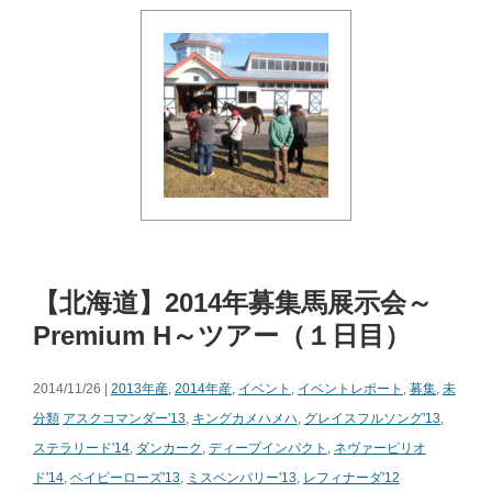
【北海道】2014年募集馬展示会～
Premium H～ツアー（１日目）
2014/11/26 |
2013年産
,
2014年産
,
イベント
,
イベントレポート
,
募集
,
未
分類
アスクコマンダー'13
,
キングカメハメハ
,
グレイスフルソング'13
,
ステラリード'14
,
ダンカーク
,
ディープインパクト
,
ネヴァーピリオ
ド'14
,
ベイビーローズ'13
,
ミスペンバリー'13
,
レフィナーダ'12