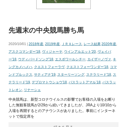
先週末の中央競馬勝ち馬
2020/10/01 |
2018年産
,
2019年産
,
ＪＲＡレース
,
レース結果
2020年産
,
アスクコマンダー'18
,
ヴィジャーヤ
,
ウインアルエット'20
,
ヴェイパ
ー'18
,
ウディバードソング'18
,
エスポワールシチー
,
カイザーノヴァ
,
キ
ングカメハメハ
,
クエストフォーラヴ
,
クエストフォーワンダー'18
,
コマ
ンドブルックス
,
サティアナ'19
,
スターリーソング
,
ステラリード'18
,
ス
テラリード'19
,
デプロマトウショウ'18
,
バスラットアマル’18
,
バスラッ
トレオン
,
リナーシェ
中央競馬は、新型コロナウイルスの影響でお客様の入場をお断り
した無観客競馬が2/29から続いてきましたが、JRAより10/10から
入場を再開するとのアナウンスがありました。事前にインターネ
ットで指定席を