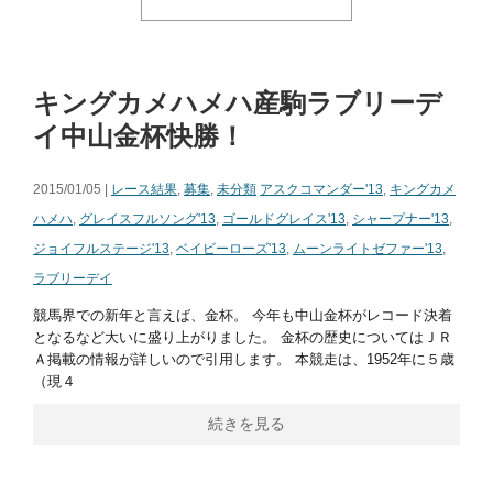
キングカメハメハ産駒ラブリーデ
イ中山金杯快勝！
2015/01/05 |
レース結果
,
募集
,
未分類
アスクコマンダー'13
,
キングカメ
ハメハ
,
グレイスフルソング'13
,
ゴールドグレイス'13
,
シャープナー'13
,
ジョイフルステージ'13
,
ベイビーローズ'13
,
ムーンライトゼファー'13
,
ラブリーデイ
競馬界での新年と言えば、金杯。 今年も中山金杯がレコード決着
となるなど大いに盛り上がりました。 金杯の歴史についてはＪＲ
Ａ掲載の情報が詳しいので引用します。 本競走は、1952年に５歳
（現４
続きを見る