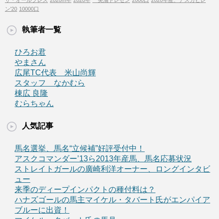
サ・オールプレス
2020m年
2020年
美浦トレセン
2000口
2020年産、アスカビレ
ン'20
10000口
執筆者一覧
ひろお君
やまさん
広尾TC代表 米山尚輝
スタッフ なかむら
棟広 良隆
むらちゃん
人気記事
馬名選挙、馬名“立候補”好評受付中！
アスクコマンダー’13ら2013年産馬、馬名応募状況
ストレイトガールの廣崎利洋オーナー、ロングインタビ
ュー
来季のディープインパクトの種付料は？
ハナズゴールの馬主マイケル・タバート氏がエンパイア
ブルーに出資！