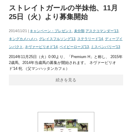
ストレイトガールの半妹他、11月
25日（火）より募集開始
2014/11/21 |
キャンペーン・プレゼント
,
未分類
アスクコマンダー'13
,
キングカメハメハ
,
グレイスフルソング'13
,
ステラリード'14
,
ディープイ
ンパクト
,
ネヴァーピリオド'14
,
ベイビーローズ'13
,
ミスペンバリー'13
2014年11月25日（火）0:00より、「Premium H」と称し、 2015年
2歳馬、2014年当歳馬の募集が開始されます。 ネヴァーピリオ
ド'14 牝 （父マンハッタンカフェ）
続きを見る