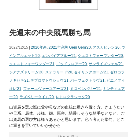
先週末の中央競馬勝ち馬
2022/12/15 |
2020年産
,
2021年産駒
Gem Gem'20
,
アスカビレン'20
,
ウ
インアルエット'20
,
エンパイアブルー'21
,
クエストフォーワンダー'20
,
クエストフォーワンダー'21
,
ゴッドフロアー'20
,
サンライズシェル'21
,
ジアナズドリーム'20
,
ステラリード'20
,
セイリングホーム'21
,
ゼロカラ
ノキセキ'21
,
デプロマトウショウ'21
,
パーフェクトラヴ'21
,
ピエノフィ
オレ'21
,
フォーエヴァーユアーズ'21
,
ミスペンバリー'21
,
ミンティエア
ー'20
,
ラズベリータイム'20
,
レトロクラシック'20
出資馬を選ぶ際に父や母などの血統に重きを置く方、きょうだい
や母系、馬体、歩様、顔、厩舎、騎乗しそうな騎手などなど、ご
出資馬の選び方は様々あるかと思います。色々考えた挙句、どこ
に重きを置いていいか分から