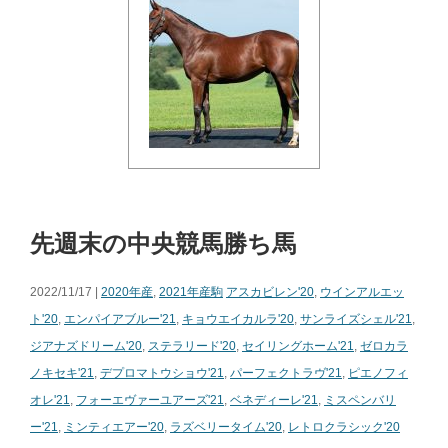
先週末の中央競馬勝ち馬
2022/11/17 |
2020年産
,
2021年産駒
アスカビレン'20
,
ウインアルエッ
ト'20
,
エンパイアブルー'21
,
キョウエイカルラ'20
,
サンライズシェル'21
,
ジアナズドリーム'20
,
ステラリード'20
,
セイリングホーム'21
,
ゼロカラ
ノキセキ'21
,
デプロマトウショウ'21
,
パーフェクトラヴ'21
,
ピエノフィ
オレ'21
,
フォーエヴァーユアーズ'21
,
ベネディーレ'21
,
ミスペンバリ
ー'21
,
ミンティエアー'20
,
ラズベリータイム'20
,
レトロクラシック'20