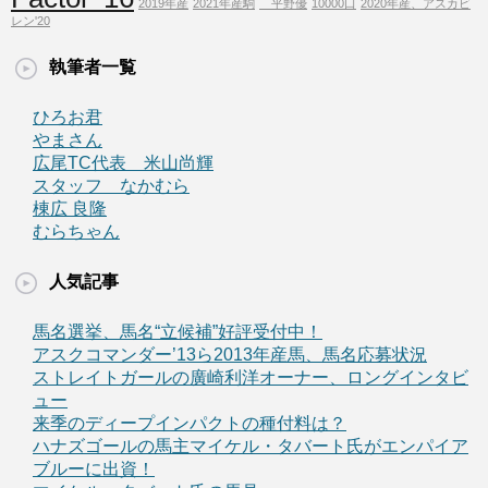
2019年産
2021年産駒
平野優
10000口
2020年産、アスカビ
レン'20
執筆者一覧
ひろお君
やまさん
広尾TC代表 米山尚輝
スタッフ なかむら
棟広 良隆
むらちゃん
人気記事
馬名選挙、馬名“立候補”好評受付中！
アスクコマンダー’13ら2013年産馬、馬名応募状況
ストレイトガールの廣崎利洋オーナー、ロングインタビ
ュー
来季のディープインパクトの種付料は？
ハナズゴールの馬主マイケル・タバート氏がエンパイア
ブルーに出資！