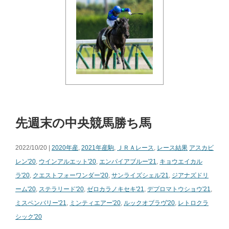
先週末の中央競馬勝ち馬
2022/10/20 |
2020年産
,
2021年産駒
,
ＪＲＡレース
,
レース結果
アスカビ
レン'20
,
ウインアルエット'20
,
エンパイアブルー'21
,
キョウエイカル
ラ'20
,
クエストフォーワンダー'20
,
サンライズシェル'21
,
ジアナズドリ
ーム'20
,
ステラリード'20
,
ゼロカラノキセキ'21
,
デプロマトウショウ'21
,
ミスペンバリー'21
,
ミンティエアー'20
,
ルックオブラヴ'20
,
レトロクラ
シック'20