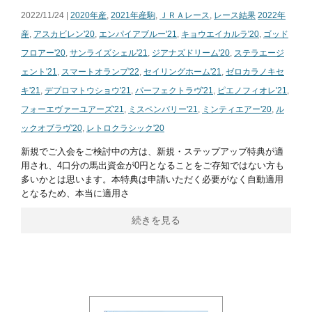
2022/11/24 |
2020年産
,
2021年産駒
,
ＪＲＡレース
,
レース結果
2022年
産
,
アスカビレン'20
,
エンパイアブルー'21
,
キョウエイカルラ'20
,
ゴッド
フロアー'20
,
サンライズシェル'21
,
ジアナズドリーム'20
,
ステラエージ
ェント'21
,
スマートオランプ'22
,
セイリングホーム'21
,
ゼロカラノキセ
キ'21
,
デプロマトウショウ'21
,
パーフェクトラヴ'21
,
ピエノフィオレ'21
,
フォーエヴァーユアーズ'21
,
ミスペンバリー'21
,
ミンティエアー'20
,
ル
ックオブラヴ'20
,
レトロクラシック'20
新規でご入会をご検討中の方は、新規・ステップアップ特典が適
用され、4口分の馬出資金が0円となることをご存知ではない方も
多いかとは思います。本特典は申請いただく必要がなく自動適用
となるため、本当に適用さ
続きを見る