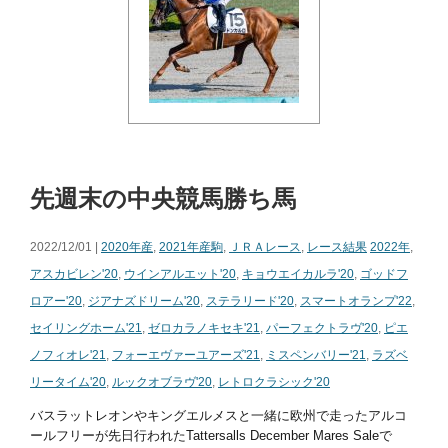
先週末の中央競馬勝ち馬
2022/12/01 |
2020年産
,
2021年産駒
,
ＪＲＡレース
,
レース結果
2022年
,
アスカビレン'20
,
ウインアルエット'20
,
キョウエイカルラ'20
,
ゴッドフ
ロアー'20
,
ジアナズドリーム'20
,
ステラリード'20
,
スマートオランプ'22
,
セイリングホーム'21
,
ゼロカラノキセキ'21
,
パーフェクトラヴ'20
,
ピエ
ノフィオレ'21
,
フォーエヴァーユアーズ'21
,
ミスペンバリー'21
,
ラズベ
リータイム'20
,
ルックオブラヴ'20
,
レトロクラシック'20
バスラットレオンやキングエルメスと一緒に欧州で走ったアルコ
ールフリーが先日行われたTattersalls December Mares Saleで