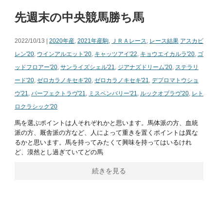
先週末の中央競馬勝ち馬
2022/10/13 |
2020年産
,
2021年産駒
,
ＪＲＡレース
,
レース結果
アスカビ
レン'20
,
ウインアルエット'20
,
キャッツアイ'22
,
キョウエイカルラ'20
,
ゴ
ッドフロアー'20
,
サンライズシェル'21
,
ジアナズドリーム'20
,
ステラリ
ード'20
,
ゼロカラノキセキ'20
,
ゼロカラノキセキ'21
,
デプロマトウショ
ウ'21
,
パーフェクトラヴ'21
,
ミスペンバリー'21
,
ルックオブラヴ'20
,
レト
ロクラシック'20
馬を選ぶポイントは人それぞれかと思います。馬体派の方、血統
派の方、厩舎派の方など、人によって重きを置くポイントは異な
るかと思います。馬を持ってみたくて興味を持ってはいるけれ
ど、漠然とし過ぎていてどの馬
続きを見る