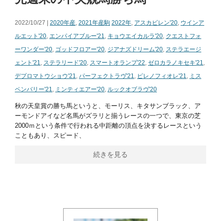
2022/10/27 |
2020年産
,
2021年産駒
2022年
,
アスカビレン'20
,
ウインア
ルエット'20
,
エンパイアブルー'21
,
キョウエイカルラ'20
,
クエストフォ
ーワンダー'20
,
ゴッドフロアー'20
,
ジアナズドリーム'20
,
ステラエージ
ェント'21
,
ステラリード'20
,
スマートオランプ'22
,
ゼロカラノキセキ'21
,
デプロマトウショウ'21
,
パーフェクトラヴ'21
,
ピレノフィオレ'21
,
ミス
ペンバリー'21
,
ミンティエアー'20
,
ルックオブラヴ'20
秋の天皇賞の勝ち馬というと、モーリス、キタサンブラック、ア
ーモンドアイなど名馬がズラリと揃うレースの一つで、東京の芝
2000ｍという条件で行われる中距離の頂点を決するレースという
こともあり、スピード、
続きを見る