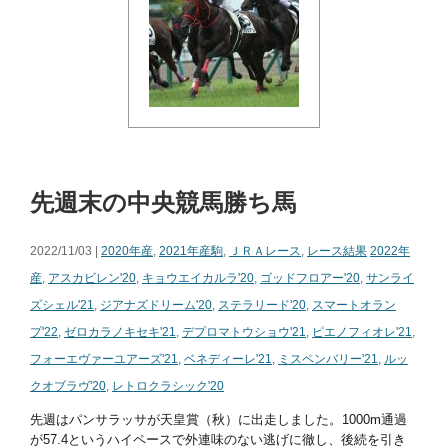
先週末の中央競馬勝ち馬
2022/11/03 |
2020年産
,
2021年産駒
,
ＪＲＡレース
,
レース結果
2022年
産
,
アスカビレン'20
,
キョウエイカルラ'20
,
ゴッドフロアー'20
,
サンライ
ズシェル'21
,
ジアナズドリーム'20
,
ステラリード'20
,
スマートオラン
プ'22
,
ゼロカラノキセキ'21
,
デプロマトウショウ'21
,
ピエノフィオレ'21
,
フォーエヴァーユアーズ'21
,
ベネディーレ'21
,
ミスペンバリー'21
,
ルッ
クオブラヴ'20
,
レトロクラシック'20
先週はパンサラッサが天皇賞（秋）に出走しました。1000m通過
が57.4というハイペースで外連味のない逃げに徹し、後続を引き