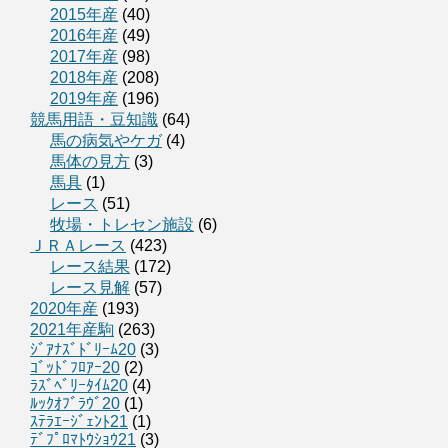
2015年産
(40)
2016年産
(49)
2017年産
(98)
2018年産
(208)
2019年産
(196)
競馬用語・豆知識
(64)
馬の病気やケガ
(4)
馬体の見方
(3)
馬具
(1)
レース
(51)
牧場・トレセン施設
(6)
ＪＲＡレース
(423)
レース結果
(172)
レース見解
(57)
2020年産
(193)
2021年産駒
(263)
ｼﾞｱﾅｽﾞﾄﾞﾘｰﾑ20
(3)
ｺﾞｯﾄﾞﾌﾛｱｰ20
(2)
ﾗｽﾞﾍﾞﾘｰﾀｲﾑ20
(4)
ﾙｯｸｵﾌﾞﾗｳﾞ20
(1)
ｽﾃﾗｴｰｼﾞｪﾝﾄ21
(1)
ﾃﾞﾌﾟﾛﾏﾄｳｼｮｳ21
(3)