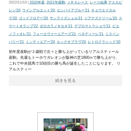
2022/11/10 |
2020年産
,
2021年産駒
,
ＪＲＡレース
,
レース結果
アスカビ
レン'20
,
ウインアルエット'20
,
エンパイアブルー'21
,
キョウエイカル
ラ'20
,
ゴッドフロアー'20
,
サンライズシェル'21
,
ジアナズドリーム'20
,
ス
マートオランプ'22
,
ゼロカラノキセキ'21
,
デプロマトウショウ'21
,
ピエ
ノフィオレ'21
,
フォーエヴァーユアーズ'21
,
ベネディーレ'21
,
ミスペン
バリー'21
,
ミンティエアー'20
,
ルックオブラヴ'20
,
レトロクラシック'20
初年度産駒が２歳戦で次々と勝ち上がっているリアルスティール
産駒。先週もトーホウガレオンが阪神の芝1800ｍで勝ち上がり、
これで中央競馬で10頭目の勝ち馬が誕生したことになります。 リ
アルスティー
続きを見る