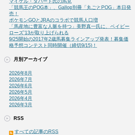
マイケル・タバート氏の馬見
「競馬王のPOG本」、Gallop別冊「丸ごとPOG」本日発
売！
ポケモンGOとJRAのコラボで競馬人口増
「馬産地に豊富な人脈を持つ」美野真一氏に、ベイビー
ローズ’13が取り上げられる
9/25開始の2017年2歳馬募集ラインアップ発表！募集価
格予想コンテスト同時開催（締切9/15)！
月別アーカイブ
2026年8月
2026年7月
2026年6月
2026年5月
2026年4月
2026年3月
RSS
すべての記事のRSS