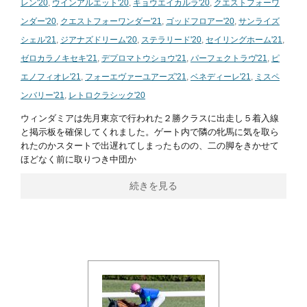
レン'20
,
ウインアルエット'20
,
キョウエイカルラ'20
,
クエストフォーワ
ンダー'20
,
クエストフォーワンダー'21
,
ゴッドフロアー'20
,
サンライズ
シェル'21
,
ジアナズドリーム'20
,
ステラリード'20
,
セイリングホーム'21
,
ゼロカラノキセキ'21
,
デプロマトウショウ'21
,
パーフェクトラヴ'21
,
ピ
エノフィオレ'21
,
フォーエヴァーユアーズ'21
,
ベネディーレ'21
,
ミスペ
ンバリー'21
,
レトロクラシック'20
ウィンダミアは先月東京で行われた２勝クラスに出走し５着入線
と掲示板を確保してくれました。ゲート内で隣の牝馬に気を取ら
れたのかスタートで出遅れてしまったものの、二の脚をきかせて
ほどなく前に取りつき中団か
続きを見る