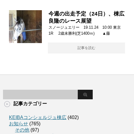
今週の出走予定（24日）、棟広
良隆のレース展望
スノージュエリー 19.11.24 10:00 東京
1R 2歳未勝利(芝1400ｍ) ▲藤
記事を読む
記事カテゴリー
KEIBAコンシェルジュ棟広
(402)
お知らせ
(765)
その他
(97)