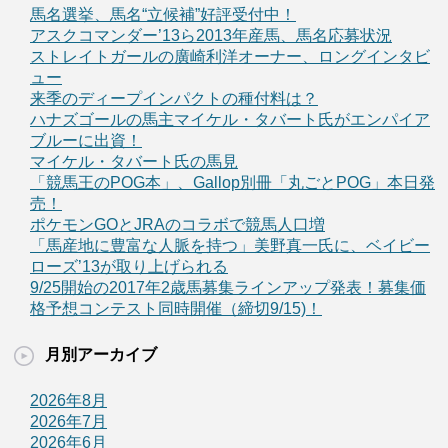
馬名選挙、馬名“立候補”好評受付中！
アスクコマンダー’13ら2013年産馬、馬名応募状況
ストレイトガールの廣崎利洋オーナー、ロングインタビ
ュー
来季のディープインパクトの種付料は？
ハナズゴールの馬主マイケル・タバート氏がエンパイア
ブルーに出資！
マイケル・タバート氏の馬見
「競馬王のPOG本」、Gallop別冊「丸ごとPOG」本日発
売！
ポケモンGOとJRAのコラボで競馬人口増
「馬産地に豊富な人脈を持つ」美野真一氏に、ベイビー
ローズ’13が取り上げられる
9/25開始の2017年2歳馬募集ラインアップ発表！募集価
格予想コンテスト同時開催（締切9/15)！
月別アーカイブ
2026年8月
2026年7月
2026年6月