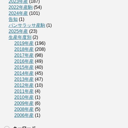
2023年産
(187)
2022年産駒
(54)
2024年産
(101)
告知
(1)
パンサラッサ産駒
(1)
2025年産
(23)
生産年度別
(2)
2019年産
(196)
2018年産
(208)
2017年産
(98)
2016年産
(49)
2015年産
(40)
2014年産
(45)
2013年産
(47)
2012年産
(10)
2011年産
(4)
2010年産
(1)
2009年産
(6)
2008年産
(5)
2006年産
(1)