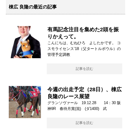
棟広 良隆の最近の記事
有馬記念注目を集めた2頭を振
りかえって。
こんにちは、むねひろ よしたかです。 コ
スモライセンス’18（父タートルボウル）の
管理予定調教
記事を読む
今週の出走予定（28日）、棟広
良隆のレース展望
グランソヴァール 19.12.28 14：30 阪
神9R 春待月賞(混) (ダ1400) 武
記事を読む