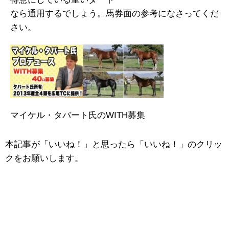
なら通用するでしょう。馬券面の参考になさってくだ
さい。
マイケル・タバート氏のWITH募集
本記事が「いいね！」と思ったら「いいね！」のクリッ
クをお願いします。