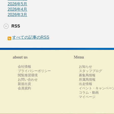
2026年5月
2026年4月
2026年3月
RSS
すべての記事のRSS