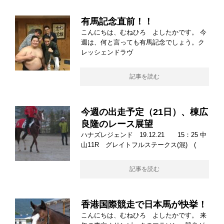
有馬記念直前！！
こんにちは、むねひろ よしたかです。 今
週は、何と言っても有馬記念でしょう。ク
レッシェンドラヴ
記事を読む
今週の出走予定（21日）、棟広
良隆のレース展望
ハナズレジェンド 19.12.21 15：25 中
山11R グレイトフルステークス(混) (
記事を読む
香港国際競走で日本馬が快挙！
こんにちは、むねひろ よしたかです。 来