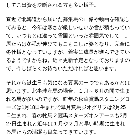
してご出資を決断される方も多い様子。
直近で北海道から届いた募集馬の画像や動画を確認し
てみると、今年は寒さが厳しいせいか雪が積もってい
て、いつもとは違って雪国といった雰囲気でして…。
馬たちは冬毛が伸びてもこもこした姿となり、完全に
冬仕様となっていますが、着実に成長が進んできてい
るようですからね。近々更新予定となっておりますの
で、今しばらくお待ちいただければと思います。
それから誕生日も気になる要素の一つでもあるかとは
思います。北半球産馬の場合、１月～６月の間で生ま
れる馬が多いのですが、昨年の秋華賞馬スタニングロ
ーズは1月18日生まれで皐月賞馬ジオグリフは2月25
日生まれ、春の牝馬２冠馬スターズオンアースも2月
27日生まれと近年は１月や２月と早い時期に生まれ
る馬たちの活躍も目立ってきています。