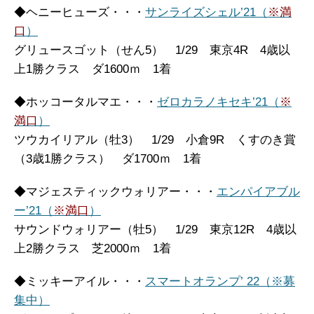
◆ヘニーヒューズ・・・
サンライズシェル’21（
※満
口
）
グリュースゴット（せん5） 1/29 東京4R 4歳以
上1勝クラス ダ1600ｍ 1着
◆ホッコータルマエ・・・
ゼロカラノキセキ’21（
※
満口
）
ツウカイリアル（牡3） 1/29 小倉9R くすのき賞
（3歳1勝クラス） ダ1700ｍ 1着
◆マジェスティックウォリアー・・・
エンパイアブル
ー’21（
※満口
）
サウンドウォリアー（牡5） 1/29 東京12R 4歳以
上2勝クラス 芝2000ｍ 1着
◆ミッキーアイル・・・
スマートオランプ’ 22（※募
集中）