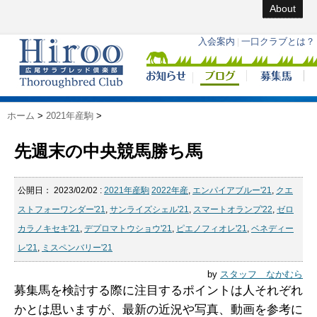
About
ホーム
>
2021年産駒
>
先週末の中央競馬勝ち馬
公開日：
2023/02/02
:
2021年産駒
2022年産
,
エンパイアブルー'21
,
クエ
ストフォーワンダー'21
,
サンライズシェル'21
,
スマートオランプ'22
,
ゼロ
カラノキセキ'21
,
デプロマトウショウ'21
,
ピエノフィオレ'21
,
ベネディー
レ'21
,
ミスペンバリー'21
by
スタッフ なかむら
募集馬を検討する際に注目するポイントは人それぞれ
かとは思いますが、最新の近況や写真、動画を参考に