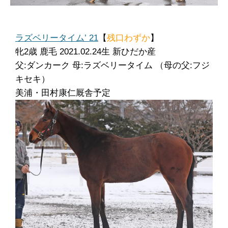
ラズベリータイム’ 21
【
残口わずか
】
牝
2歳 鹿毛 2021.02.24生 新ひだか産
父:ダンカーク 母:ラズベリータイム （母の父:フジ
キセキ）
美浦・田村康仁厩舎予定