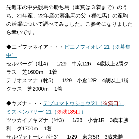
先週末の中央競馬の勝ち馬（重賞は３着まで）のう
ち、21年産、22年産の募集馬の父（種牡馬）の産駒
の活躍について調べてみました。ご参考になりました
ら幸いです。
◆エピファネイア・・・
ピエノフィオレ’ 21（※募集
中）
セルバーグ（牡4） 1/29 中京12R 4歳以上2勝ク
ラス 芝1600ｍ 1着
テリオスマナ（牝5） 1/29 小倉12R 4歳以上1勝
クラス 芝2000ｍ 1着
◆キズナ・・・
デプロマトウショウ’21（
※満口
）
、
ミスペンバリー’ 21（
※残185口
）
ツウカイノキズナ（牡3） 1/28 小倉1R 3歳未勝
利 ダ1700ｍ 1着
サルヴァトーレ（牡3） 1/29 東京5R 3歳未勝