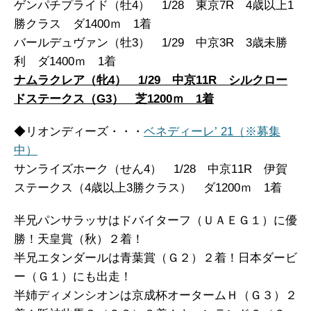
ゲンパチプライド（牡4） 1/28 東京7R 4歳以上1
勝クラス ダ1400ｍ 1着
バールデュヴァン（牡3） 1/29 中京3R 3歳未勝
利 ダ1400ｍ 1着
ナムラクレア（牝4） 1/29 中京11R シルクロー
ドステークス（G3） 芝1200ｍ 1着
◆リオンディーズ・・・
ベネディーレ’ 21（※募集
中）
サンライズホーク（せん4） 1/28 中京11R 伊賀
ステークス（4歳以上3勝クラス） ダ1200ｍ 1着
半兄パンサラッサはドバイターフ（ＵＡＥＧ１）に優
勝！天皇賞（秋）２着！
半兄エタンダールは青葉賞（Ｇ２）２着！日本ダービ
ー（Ｇ１）にも出走！
半姉ディメンシオンは京成杯オータームＨ（Ｇ３）２