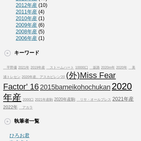
2012年産
(10)
2011年産
(4)
2010年産
(1)
2009年産
(6)
2008年産
(5)
2006年産
(1)
キーワード
平野優
2021年
2019年産
ストームハート
10000口
坂路
2020m年
2020年
美
(外)Miss Fear
浦トレセン
2020年産、アスカビレン'20
2020
Factor' 16
2015bameikohochukan
年産
2021年産
2020年産駒
2000口
2021年産駒
リサ・オールプレス
2022年
アカラ
執筆者一覧
ひろお君