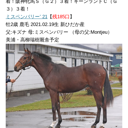
着！阪神牝馬Ｓ（Ｇ２）３着！キーンランドＣ（Ｇ
３）３着！
ミスペンバリー’ 21
【
残185口
】
牡2
歳 鹿毛 2021.02.19生 新ひだか産
父:キズナ 母:ミスペンバリー （母の父:Montjeu）
美浦・高柳瑞樹厩舎予定