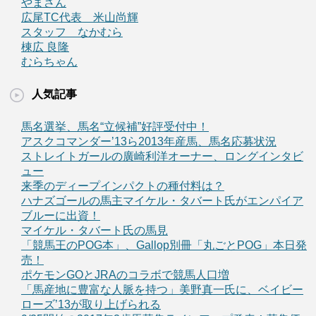
やまさん
広尾TC代表 米山尚輝
スタッフ なかむら
棟広 良隆
むらちゃん
人気記事
馬名選挙、馬名“立候補”好評受付中！
アスクコマンダー’13ら2013年産馬、馬名応募状況
ストレイトガールの廣崎利洋オーナー、ロングインタビ
ュー
来季のディープインパクトの種付料は？
ハナズゴールの馬主マイケル・タバート氏がエンパイア
ブルーに出資！
マイケル・タバート氏の馬見
「競馬王のPOG本」、Gallop別冊「丸ごとPOG」本日発
売！
ポケモンGOとJRAのコラボで競馬人口増
「馬産地に豊富な人脈を持つ」美野真一氏に、ベイビー
ローズ’13が取り上げられる