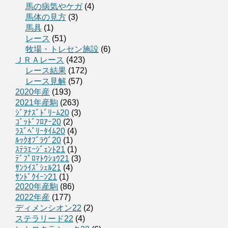
馬の病気やケガ
(4)
馬体の見方
(3)
馬具
(1)
レース
(51)
牧場・トレセン施設
(6)
ＪＲＡレース
(423)
レース結果
(172)
レース見解
(57)
2020年産
(193)
2021年産駒
(263)
ｼﾞｱﾅｽﾞﾄﾞﾘｰﾑ20
(3)
ｺﾞｯﾄﾞﾌﾛｱｰ20
(2)
ﾗｽﾞﾍﾞﾘｰﾀｲﾑ20
(4)
ﾙｯｸｵﾌﾞﾗｳﾞ20
(1)
ｽﾃﾗｴｰｼﾞｪﾝﾄ21
(1)
ﾃﾞﾌﾟﾛﾏﾄｳｼｮｳ21
(3)
ｻﾝﾗｲｽﾞｼｪﾙ21
(4)
ｻﾝﾄﾞｸｲｰﾝ21
(1)
2020年産駒
(86)
2022年産
(177)
ディメンシオン22
(2)
ステラリード22
(4)