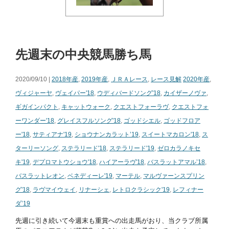
先週末の中央競馬勝ち馬
2020/09/10 |
2018年産
,
2019年産
,
ＪＲＡレース
,
レース見解
2020年産
,
ヴィジャーヤ
,
ヴェイパー'18
,
ウディバードソング'18
,
カイザーノヴァ
,
ギガインパクト
,
キャットウォーク
,
クエストフォーラヴ
,
クエストフォ
ーワンダー'18
,
グレイスフルソング'18
,
ゴッドシエル
,
ゴッドフロア
ー'18
,
サティアナ'19
,
ショウナンカラット’19
,
スイートマカロン'18
,
ス
ターリーソング
,
ステラリード'18
,
ステラリード'19
,
ゼロカラノキセ
キ'19
,
デプロマトウショウ'18
,
ハイアーラヴ'18
,
バスラットアマル’18
,
バスラットレオン
,
ベネディーレ'19
,
マーテル
,
マルヴァーンスプリン
グ'18
,
ラヴマイウェイ
,
リナーシェ
,
レトロクラシック'19
,
レフィナー
ダ’19
先週に引き続いて今週末も重賞への出走馬がおり、当クラブ所属