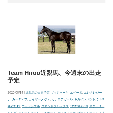
Team Hiroo近親馬、今週末の出走
予定
2020/08/14 |
近親馬の出走予定
ヴィジャーヤ
,
エベーヌ
,
エレナレジー
ナ
,
カーディフ
,
カイザーノヴァ
,
カナロアガール
,
ギガインパクト
,
ｸﾞﾚｲｽ
ﾌﾙｿﾝｸﾞ19
,
ゴッドシエル
,
コマンドブルックス
,
ｼｮｳﾅﾝﾀﾚﾝﾄ'19
,
スターリー
ソング
,
ストームハート
,
ドゥオーモ
,
パアスアテナ
,
プライムライン
,
ﾍﾞﾈ