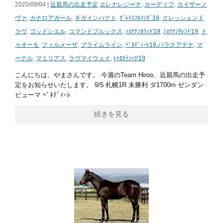
2020/09/04 |
近親馬の出走予定
エレナレジーナ
,
カーディフ
,
カイザーノ
ヴァ
,
カナロアガール
,
ギガインパクト
,
ｸﾞﾚｲｽﾌﾙｿﾝｸﾞ19
,
クレッシェンド
ラヴ
,
ゴッドシエル
,
コマンドブルックス
,
ｼｮｳﾅﾝｶﾗｯﾄ'19
,
ｼｮｳﾅﾝﾀﾚﾝﾄ'19
,
ド
ゥオーモ
,
フィルメーザ
,
プライムライン
,
ﾍﾞﾈﾃﾞｨｰﾚ19.パラスアテナ
,
マ
ーテル
,
マミリアス
,
ラヴマイウェイ
,
ﾚﾄﾛｸﾗｼｯｸ'19
こんにちは、やまさんです。 今週のTeam Hiroo、近親馬の出走予
定をお知らせいたします。 9/5 札幌1R 未勝利 ダ1700m ゼンダン
ピューマ ﾍﾞﾈﾃﾞｨｰﾚ
続きを見る