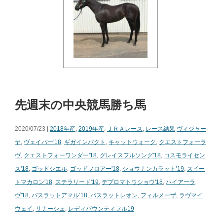
先週末の中央競馬勝ち馬
2020/07/23 |
2018年産
,
2019年産
,
ＪＲＡレース
,
レース結果
ヴィジャー
ヤ
,
ヴェイパー'18
,
ギガインパクト
,
キャットウォーク
,
クエストフォーラ
ヴ
,
クエストフォーワンダー'18
,
グレイスフルソング'18
,
コスモライセン
ス'18
,
ゴッドシエル
,
ゴッドフロアー'18
,
ショウナンカラット’19
,
スイー
トマカロン'18
,
ステラリード'19
,
デプロマトウショウ'18
,
ハイアーラ
ヴ'18
,
バスラットアマル’18
,
バスラットレオン
,
フィルメーザ
,
ラヴマイ
ウェイ
,
リナーシェ
,
レディバウンティフル19