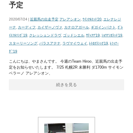
予定
2020/07/24 |
近親馬の出走予定
アレアシオン
,
ｳｲﾝｱﾙｴｯﾄ'20
,
エレナレジ
ーナ
,
カーディフ
,
カイザーノヴァ
,
カナロアガール
,
ギガインパクト
,
ｸﾞﾚ
ｲｽﾌﾙｿﾝｸﾞ19
,
クレッシェンドラヴ
,
ゴッドシエル
,
ｻﾃｨｱﾅ'19
,
ｼｮｳﾅﾝｶﾗｯﾄ'19
,
スターリーソング
,
パラスアテナ
,
ラヴマイウェイ
,
ﾚﾄﾛｸﾗｼｯｸ'19
,
ﾚﾌｨﾅｰ
ﾀﾞ'19
こんにちは、やまさんです。 今週のTeam Hiroo、近親馬の出走予
定をお知らせいたします。 7/25 札幌2R 未勝利 ダ1700m サイモン
ベラーノ アレアシオン、
続きを見る