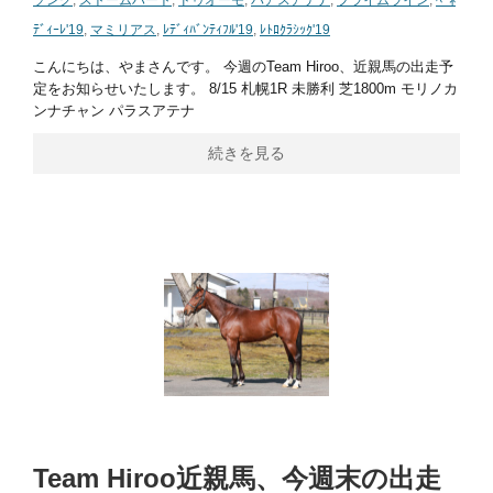
ﾃﾞｨｰﾚ'19
,
マミリアス
,
ﾚﾃﾞｨﾊﾞﾝﾃｨﾌﾙ'19
,
ﾚﾄﾛｸﾗｼｯｸ'19
こんにちは、やまさんです。 今週のTeam Hiroo、近親馬の出走予
定をお知らせいたします。 8/15 札幌1R 未勝利 芝1800m モリノカ
ンナチャン パラスアテナ
続きを見る
Team Hiroo近親馬、今週末の出走