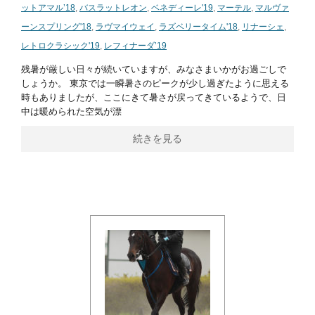
ットアマル’18
,
バスラットレオン
,
ベネディーレ'19
,
マーテル
,
マルヴァ
ーンスプリング'18
,
ラヴマイウェイ
,
ラズベリータイム'18
,
リナーシェ
,
レトロクラシック'19
,
レフィナーダ’19
残暑が厳しい日々が続いていますが、みなさまいかがお過ごしで
しょうか。 東京では一瞬暑さのピークが少し過ぎたように思える
時もありましたが、ここにきて暑さが戻ってきているようで、日
中は暖められた空気が漂
続きを見る