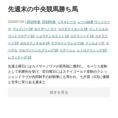
先週末の中央競馬勝ち馬
2020/07/16 |
2018年産
,
2019年産
,
ＪＲＡレース
,
レース結果
ヴィジャー
ヤ
,
ヴェイパー'18
,
カイザーノヴァ
,
コスモライセンス'18
,
ゴッドシエル
,
ゴッドフロアー'18
,
ショウナンカラット’19
,
ステラリード'18
,
ステラリ
ード'19
,
ゼロカラノキセキ'19
,
デプロマトウショウ'18
,
フィルメーザ
,
マ
ーテル
,
マルヴァーンスプリング'18
,
リナーシェ
,
レトロクラシック'19
,
レフィナーダ’19
先週土曜日にはカイザーノヴァが新馬戦に勝利し、モーリス産駒
として初勝利を挙げ、翌日曜日にはステイゴールド産駒のクレッ
シェンドラヴが内田騎手の好騎乗にも導かれ、七夕賞（G3)に優勝
と非常に実りある週末と
続きを見る