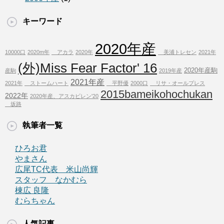
キーワード
2020年産
10000口
2020m年
アカラ
2020年
美浦トレセン
2021年
(外)Miss Fear Factor' 16
2020年産駒
産駒
2019年産
2021年産
2021年
ストームハート
平野優
2000口
リサ・オールプレス
2015bameikohochukan
2022年
2020年産、アスカビレン'20
坂路
執筆者一覧
ひろお君
やまさん
広尾TC代表 米山尚輝
スタッフ なかむら
棟広 良隆
むらちゃん
人気記事