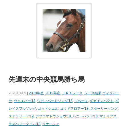
先週末の中央競馬勝ち馬
2020/07/09 |
2018年産
,
2019年産
,
ＪＲＡレース
,
レース結果
ヴィジャー
ヤ
,
ヴェイパー'18
,
ウディバードソング'18
,
エベーヌ
,
ギガインパクト
,
グ
レイスフルソング
,
ゴッドシエル
,
ゴッドフロアー'18
,
スターリーソング
,
ステラリード'19
,
デプロマトウショウ'18
,
ハニーハント'18
,
マミリアス
,
ラズベリータイム'18
,
リナーシェ