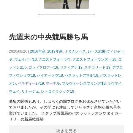
先週末の中央競馬勝ち馬
2020/08/20 |
2018年産
,
2019年産
,
ＪＲＡレース
,
レース結果
ヴィジャー
ヤ
,
ヴェイパー'18
,
クエストフォーラヴ
,
クエストフォーワンダー'18
,
ゴ
ッドシエル
,
ゴッドフロアー'19
,
サティアナ'19
,
ステラリード'19
,
デプロ
マトウショウ'18
,
ハイアーラヴ'18
,
バスラットアマル’18
,
バスラットレ
オン
,
ベネディーレ'19
,
マーテル
,
マルヴァーンスプリング'18
,
ラヴマイ
ウェイ
,
リナーシェ
,
レトロクラシック'19
募集の関係もあり、しばらくの間ブログをお休みさせていただい
ておりましたが、その間にも注目していたキズナ産駒が勝ち星を
挙げていました。 当クラブ所属馬のバスラットレオンやタイガー
リリーの新馬戦優勝
続きを見る