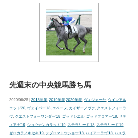
先週末の中央競馬勝ち馬
2020/08/25 |
2018年産
,
2019年産
2020年産
,
ヴィジャーヤ
,
ウインアル
エット'20
,
ヴェイパー'18
,
エベーヌ
,
カイザーノヴァ
,
クエストフォーラ
ヴ
,
クエストフォーワンダー'18
,
ゴッドシエル
,
ゴッドフロアー'18
,
サテ
ィアナ'19
,
ショウナンカラット’19
,
ステラリード'18
,
ステラリード'19
,
ゼロカラノキセキ'19
,
デプロマトウショウ'18
,
ハイアーラヴ'18
,
バスラ