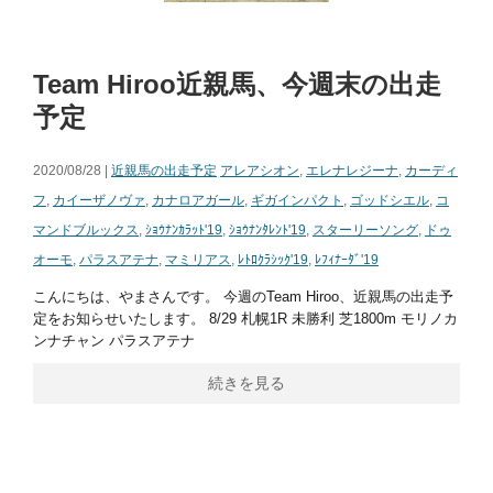
Team Hiroo近親馬、今週末の出走
予定
2020/08/28 |
近親馬の出走予定
アレアシオン
,
エレナレジーナ
,
カーディ
フ
,
カイーザノヴァ
,
カナロアガール
,
ギガインパクト
,
ゴッドシエル
,
コ
マンドブルックス
,
ｼｮｳﾅﾝｶﾗｯﾄ'19
,
ｼｮｳﾅﾝﾀﾚﾝﾄ'19
,
スターリーソング
,
ドゥ
オーモ
,
パラスアテナ
,
マミリアス
,
ﾚﾄﾛｸﾗｼｯｸ'19
,
ﾚﾌｨﾅｰﾀﾞ'19
こんにちは、やまさんです。 今週のTeam Hiroo、近親馬の出走予
定をお知らせいたします。 8/29 札幌1R 未勝利 芝1800m モリノカ
ンナチャン パラスアテナ
続きを見る