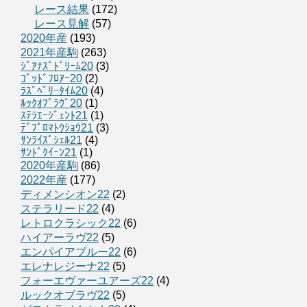
レース結果
(172)
レース見解
(57)
2020年産
(193)
2021年産駒
(263)
ｼﾞｱﾅｽﾞﾄﾞﾘｰﾑ20
(3)
ｺﾞｯﾄﾞﾌﾛｱｰ20
(2)
ﾗｽﾞﾍﾞﾘｰﾀｲﾑ20
(4)
ﾙｯｸｵﾌﾞﾗｳﾞ20
(1)
ｽﾃﾗｴｰｼﾞｪﾝﾄ21
(1)
ﾃﾞﾌﾟﾛﾏﾄｳｼｮｳ21
(3)
ｻﾝﾗｲｽﾞｼｪﾙ21
(4)
ｻﾝﾄﾞｸｲｰﾝ21
(1)
2020年産駒
(86)
2022年産
(177)
ディメンシオン22
(2)
ステラリード22
(4)
レトロクラシック22
(6)
ハイアーラヴ22
(5)
エンパイアブルー22
(6)
エレナレジーナ22
(5)
フォーエヴァーユアーズ22
(4)
ルックオブラヴ22
(5)