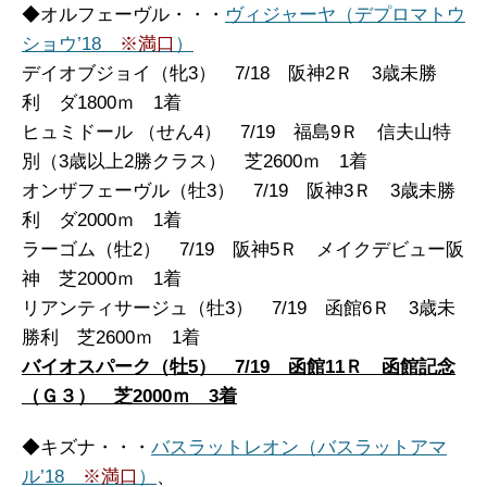
◆オルフェーヴル・・・
ヴィジャーヤ（デプロマトウ
ショウ’18
※満口
）
デイオブジョイ（牝3） 7/18 阪神2Ｒ 3歳未勝
利 ダ1800ｍ 1着
ヒュミドール （せん4） 7/19 福島9Ｒ 信夫山特
別（3歳以上2勝クラス） 芝2600ｍ 1着
オンザフェーヴル（牡3） 7/19 阪神3Ｒ 3歳未勝
利 ダ2000ｍ 1着
ラーゴム（牡2） 7/19 阪神5Ｒ メイクデビュー阪
神 芝2000ｍ 1着
リアンティサージュ（牡3） 7/19 函館6Ｒ 3歳未
勝利 芝2600ｍ 1着
バイオスパーク（牡5） 7/19 函館11Ｒ 函館記念
（Ｇ３） 芝2000ｍ 3着
◆キズナ・・・
バスラットレオン（バスラットアマ
ル’18
※満口
）
、