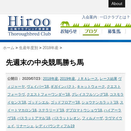
About
ホーム
>
生産年度別
>
2018年産
>
先週末の中央競馬勝ち馬
公開日：
2020/07/23
:
2018年産
,
2019年産
,
ＪＲＡレース
,
レース結果
ヴ
ィジャーヤ
,
ヴェイパー'18
,
ギガインパクト
,
キャットウォーク
,
クエスト
フォーラヴ
,
クエストフォーワンダー'18
,
グレイスフルソング'18
,
コスモラ
イセンス'18
,
ゴッドシエル
,
ゴッドフロアー'18
,
ショウナンカラット’19
,
ス
イートマカロン'18
,
ステラリード'19
,
デプロマトウショウ'18
,
ハイアーラ
ヴ'18
,
バスラットアマル’18
,
バスラットレオン
,
フィルメーザ
,
ラヴマイウ
ェイ
,
リナーシェ
,
レディバウンティフル19