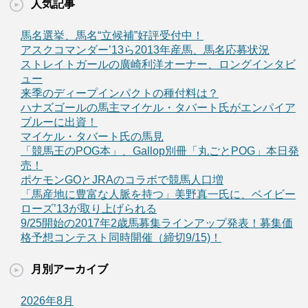
人気記事
馬名選挙、馬名“立候補”好評受付中！
アスクコマンダー’13ら2013年産馬、馬名応募状況
ストレイトガールの廣崎利洋オーナー、ロングインタビ
ュー
来季のディープインパクトの種付料は？
ハナズゴールの馬主マイケル・タバート氏がエンパイア
ブルーに出資！
マイケル・タバート氏の馬見
「競馬王のPOG本」、Gallop別冊「丸ごとPOG」本日発
売！
ポケモンGOとJRAのコラボで競馬人口増
「馬産地に豊富な人脈を持つ」美野真一氏に、ベイビー
ローズ’13が取り上げられる
9/25開始の2017年2歳馬募集ラインアップ発表！募集価
格予想コンテスト同時開催（締切9/15)！
月別アーカイブ
2026年8月