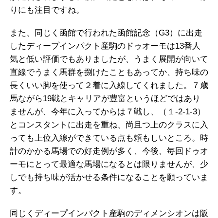
りにも注目ですね。
また、同じく函館で行われた函館記念（G3）に出走
したディープインパクト産駒のドゥオーモは13番人
気と低い評価でもありましたが、うまく展開が向いて
直線でうまく馬群を捌けたこともあってか、持ち味の
長くいい脚を使って２着に入線してくれました。７歳
馬ながら19戦とキャリアが豊富というほどではあり
ませんが、今年に入ってからは７戦し、（１-2-1-3）
とコンスタントに出走を重ね、尚且つ上のクラスに入
っても上位入線ができている点も頼もしいところ。時
計のかかる馬場での好走例が多く、今後、毎回ドゥオ
ーモにとって最適な馬場になるとは限りませんが、少
しでも持ち味が活かせる条件になることを願っていま
す。
同じくディープインパクト産駒のディメンシオンは阪