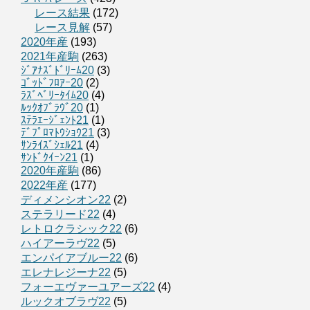
レース結果
(172)
レース見解
(57)
2020年産
(193)
2021年産駒
(263)
ｼﾞｱﾅｽﾞﾄﾞﾘｰﾑ20
(3)
ｺﾞｯﾄﾞﾌﾛｱｰ20
(2)
ﾗｽﾞﾍﾞﾘｰﾀｲﾑ20
(4)
ﾙｯｸｵﾌﾞﾗｳﾞ20
(1)
ｽﾃﾗｴｰｼﾞｪﾝﾄ21
(1)
ﾃﾞﾌﾟﾛﾏﾄｳｼｮｳ21
(3)
ｻﾝﾗｲｽﾞｼｪﾙ21
(4)
ｻﾝﾄﾞｸｲｰﾝ21
(1)
2020年産駒
(86)
2022年産
(177)
ディメンシオン22
(2)
ステラリード22
(4)
レトロクラシック22
(6)
ハイアーラヴ22
(5)
エンパイアブルー22
(6)
エレナレジーナ22
(5)
フォーエヴァーユアーズ22
(4)
ルックオブラヴ22
(5)