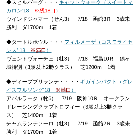
◆スピルバーグ・・・
キャットウォーク（スイートマ
カロン’18
※残18口
）
ウインドジャマー（せん3） 7/18 函館3Ｒ 3歳未
勝利 ダ1700ｍ 1着
◆タートルボウル・・・
フィルメーザ（コスモライセ
ンス’ 18
※満口
）
ヴェントヴォーチェ（牡3） 7/18 福島10Ｒ 鶴ヶ
城特別（3歳以上2勝クラス） 芝1200ｍ 1着
◆ディープブリランテ・・・・
ギガインパクト（グレ
イスフルソング’18
※満口
）
アバルラータ（牝6） 7/19 阪神10Ｒ オークラン
ドレーシングクラブトロフィー（3歳以上3勝クラ
ス） 芝1400ｍ 1着
チャムランテソーロ（牡3） 7/19 函館2Ｒ 3歳未
勝利 ダ1700ｍ 1着