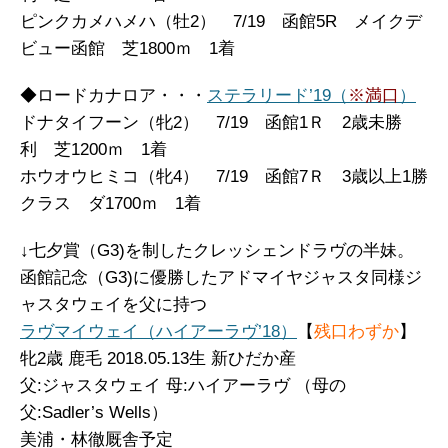
ピンクカメハメハ（牡2） 7/19 函館5R メイクデ
ビュー函館 芝1800ｍ 1着
◆ロードカナロア・・・
ステラリード’19（
※満口
）
ドナタイフーン（牝2） 7/19 函館1Ｒ 2歳未勝
利 芝1200ｍ 1着
ホウオウヒミコ（牝4） 7/19 函館7Ｒ 3歳以上1勝
クラス ダ1700ｍ 1着
↓七夕賞（G3)を制したクレッシェンドラヴの半妹。
函館記念（G3)に優勝したアドマイヤジャスタ同様ジ
ャスタウェイを父に持つ
ラヴマイウェイ（ハイアーラヴ’18）
【
残口わずか
】
牝
2歳 鹿毛 2018.05.13生 新ひだか産
父:ジャスタウェイ 母:ハイアーラヴ （母の
父:Sadler’s Wells）
美浦・林徹厩舎予定