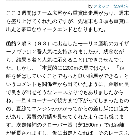
by
スタッフ なかむら
ここ３週間はチーム広尾から重賞出走馬がおり、週末
を盛り上げてくれたのですが、先週末も３頭も重賞に
出走と豪華なウィークエンドとなりました。
函館２歳Ｓ（Ｇ３）に出走したモーリス産駒のカイザ
ーノヴァは２番人気に支持されましたが、残念なが
ら、結果５着と人気に応えることはできませんでし
た。しかし、「本質的に1200ｍの馬ではない」「距
離を延ばしていくことでもっと良い競馬ができる」と
いうコメントも関係者から出ていたように、距離延長
で良さが出せそうなレースぶりでもありましたから
ね。一旦４コーナーで後方まで下がってしまったもの
の、直線でエンジンがかかってからの差し脚には迫力
があり、素質の片鱗を見せてくれたようにも感じま
す。次走候補のクローバー賞（芝1500ｍ）では距離
が延長されますし、仮に出走となれば、そのレースぶ