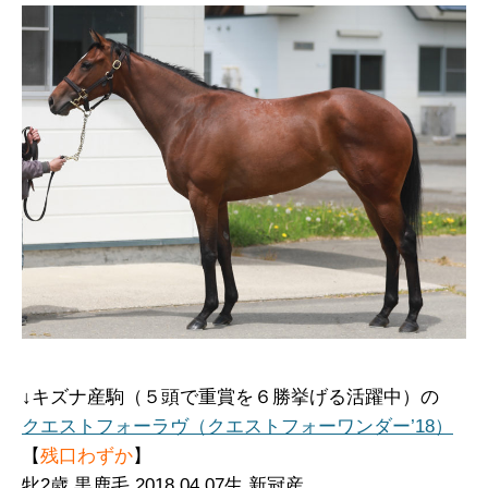
↓キズナ産駒（５頭で重賞を６勝挙げる活躍中）の
クエストフォーラヴ（クエストフォーワンダー’18）
【
残口わずか
】
牝
2歳 黒鹿毛 2018.04.07生 新冠産