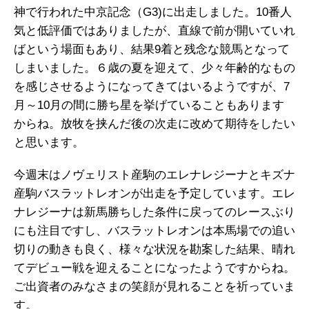
神で行われた中京記念（G3)に出走しました。10番人
気と低評価ではありましたが、直線で前が開いていれ
ばという場面もあり、結果9着と残念な競馬となって
しまいました。６歳の夏を迎えて、少々年齢的なもの
を感じさせるようになってきてはいるようですが、7
月～10月の間に勝ち星を挙げていることもあります
からね。放牧を挟んだ後の次走に改めて期待をしたい
と思います。
今週末はノヴェリスト産駒のエレナレジーナとキズナ
産駒バスラットレオンが出走を予定しています。エレ
ナレジーナは新馬勝ちした条件に戻ってのレースぶり
にも注目ですし、バスラットレオンは本馬場での追い
切りの動きも良く、様々な状況を勘案した結果、晴れ
てデビュー戦を迎えることになったようですからね。
ご出資者のみなさまの笑顔が見れることを祈っていま
す。