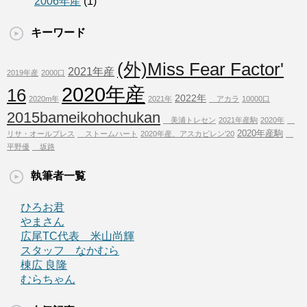
2006年産
(1)
キーワード
(外)Miss Fear Factor'
2021年産
2019年産
2000口
2020年産
16
2022年
2020m年
2021年
アカラ
10000口
2015bameikohochukan
美浦トレセン
2021年産駒
2020年
2020年産駒
リサ・オールプレス
ストームハート
2020年産、アスカビレン'20
平野優
坂路
執筆者一覧
ひろお君
やまさん
広尾TC代表 米山尚輝
スタッフ なかむら
棟広 良隆
むらちゃん