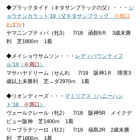
◆ブラックタイド（キタサンブラックの父）・・・
シ
ョウナンカラット’19（父キタサンブラック
※残口
わずか
）
ヤマニンプティパ（牝3） 7/18 函館6Ｒ 3歳未勝
利 芝1800ｍ 1着
◆メイショウサムソン・・・
レディバウンティフ
ル’19（
※満口
）
マサハヤドリーム（せん8） 7/19 阪神1Ｒ 障害3
歳以上未勝利 芝→ダ2970ｍ 1着
◆リオンディーズ・・・
マミリアス（ハニーハン
ト’18
※満口
）
ヴェールクレール（牝2） 7/18 阪神5R メイクデ
ビュー阪神 芝1400ｍ 1着
リーブラテソーロ（牡2） 7/19 福島2R 2歳未勝
利 芝1800ｍ 1着