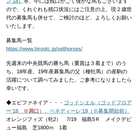
ン’18）
等、中には残口がごく僅かな馬もございます
ので、くれぐれも残口状況にはご注意の上、現２歳世
代の募集馬も併せて、ご検討のほど、よろしくお願い
いたします。
募集馬一覧
https://www.hirootc.jp/sellhorses/
先週末の中央競馬の勝ち馬（重賞は３着まで）のう
ち、18年産、19年産募集馬の父（種牡馬）の産駒の
活躍について調べてみました。ご参考になりましたら
幸いです。
◆エピファネイア・・・
ゴッドシエル（ゴッドフロア
ー’18
※満口
）、
ベネディーレ’19（※募集開始前）
オレンジフィズ（牝2） 7/19 福島5Ｒ メイクデビ
ュー福島 芝1800ｍ 1着