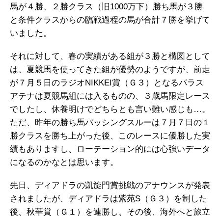
馬が４勝、２勝クラス（旧1000万下）勝ち馬が３勝
と条件クラスからの臨戦過程の馬が合計７勝を挙げて
いました。
それに対して、春の実績がある組が３勝と構図として
は、夏競馬を使ってきた組が優勢のようですが、前走
が７月５日のラジオNIKKEI賞（Ｇ３）となるパラス
アテナは夏競馬組には入るものの、３歳馬限定レース
でしたし、休養明けでどちらとも言い難い感じも…。
ただ、昨年の勝ち馬パッシングスルーは７月７日の１
勝クラスを勝ち上がった後、このレースに優勝した実
績もありますし、ローテーション的には心強いデータ
になるのかなとは思います。
先日、ディアドラの凱旋門賞挑戦のアナウンスが発表
されましたが、ディアドラは紫苑S（Ｇ３）を制した
後、秋華賞（Ｇ１）を連勝し、その後、海外へと旅立