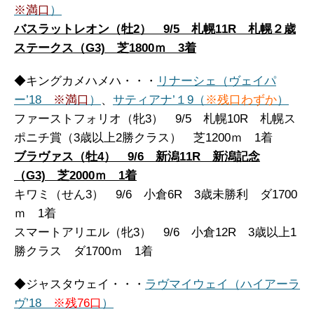
※満口
）
バスラットレオン（牡2） 9/5 札幌11R 札幌２歳
ステークス（G3) 芝1800ｍ 3着
◆キングカメハメハ・・・
リナーシェ（ヴェイパ
ー’18
※満口
）
、
サティアナ’１9（
※残口わずか
）
ファーストフォリオ（牝3） 9/5 札幌10R 札幌ス
ポニチ賞（3歳以上2勝クラス） 芝1200ｍ 1着
ブラヴァス（牡4） 9/6 新潟11R 新潟記念
（G3) 芝2000ｍ 1着
キワミ（せん3） 9/6 小倉6R 3歳未勝利 ダ1700
ｍ 1着
スマートアリエル（牝3） 9/6 小倉12R 3歳以上1
勝クラス ダ1700ｍ 1着
◆ジャスタウェイ・・・
ラヴマイウェイ（ハイアーラ
ヴ’18
※残76口
）