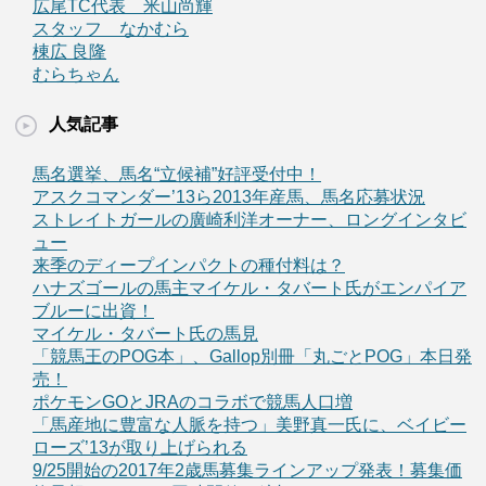
広尾TC代表 米山尚輝
スタッフ なかむら
棟広 良隆
むらちゃん
人気記事
馬名選挙、馬名“立候補”好評受付中！
アスクコマンダー’13ら2013年産馬、馬名応募状況
ストレイトガールの廣崎利洋オーナー、ロングインタビ
ュー
来季のディープインパクトの種付料は？
ハナズゴールの馬主マイケル・タバート氏がエンパイア
ブルーに出資！
マイケル・タバート氏の馬見
「競馬王のPOG本」、Gallop別冊「丸ごとPOG」本日発
売！
ポケモンGOとJRAのコラボで競馬人口増
「馬産地に豊富な人脈を持つ」美野真一氏に、ベイビー
ローズ’13が取り上げられる
9/25開始の2017年2歳馬募集ラインアップ発表！募集価