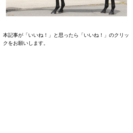
本記事が「いいね！」と思ったら「いいね！」のクリッ
クをお願いします。