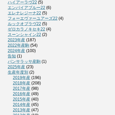
ハイアーラヴ22
(5)
エンパイアブルー22
(6)
エレナレジーナ22
(5)
フォーエヴァーユアーズ22
(4)
ルックオブラヴ22
(5)
ゼロカラノキセキ22
(4)
スーンシャイン22
(2)
2023年産
(187)
2022年産駒
(54)
2024年産
(100)
告知
(1)
パンサラッサ産駒
(1)
2025年産
(23)
生産年度別
(2)
2019年産
(196)
2018年産
(208)
2017年産
(98)
2016年産
(49)
2015年産
(40)
2014年産
(45)
2013年産
(47)