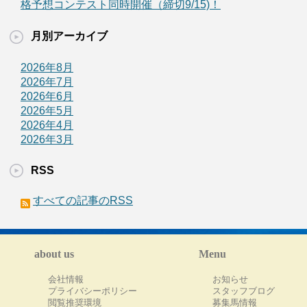
格予想コンテスト同時開催（締切9/15)！
月別アーカイブ
2026年8月
2026年7月
2026年6月
2026年5月
2026年4月
2026年3月
RSS
すべての記事のRSS