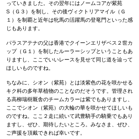
っていきました。その翌年にはノームコアが紫苑
S（Ｇ３）を制し、その後ヴィクトリアマイル（Ｇ
１）を制覇と近年は牝馬の活躍馬の登竜門といった感
じもあります。
パラスアテナの父は香港でクイーンエリザベス２世カ
ップ（Ｇ１）を制したルーラーシップということもあ
りますし、ここでいいレースを見せて同じ道を辿って
ほしいものですね。
ちなみに、シオン（紫苑）とは淡紫色の花を咲かせる
キク科の多年草植物のことなのだそうです。管理され
る高柳瑞樹厩舎のチームカラーは紫でもありますし、
ここでシオン（紫苑）の大輪の華を咲かせてほしいも
のですね。ここ２走に続いて武豊騎手の騎乗でもあり
ますし、ぜひ、期待したいところ。みなさま、ぜひ、
ご声援を頂戴できれば幸いです。