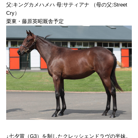
父:キングカメハメハ 母:サティアナ （母の父:Street
Cry）
栗東・藤原英昭厩舎予定
↓七夕賞（G3）を制したクレッシェンドラヴの半妹。