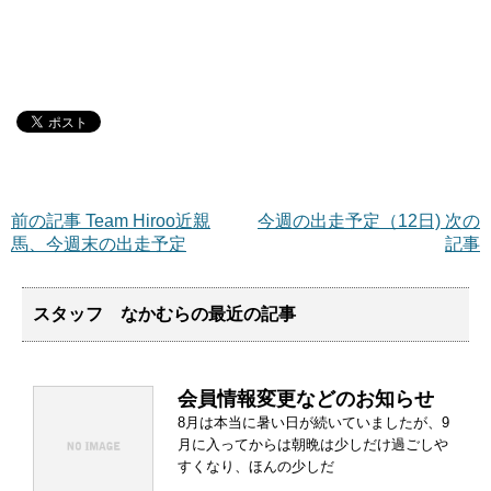
前の記事 Team Hiroo近親
今週の出走予定（12日) 次の
馬、今週末の出走予定
記事
スタッフ なかむらの最近の記事
会員情報変更などのお知らせ
8月は本当に暑い日が続いていましたが、9
月に入ってからは朝晩は少しだけ過ごしや
すくなり、ほんの少しだ