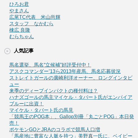
ひろお君
やまさん
広尾TC代表 米山尚輝
スタッフ なかむら
棟広 良隆
むらちゃん
人気記事
馬名選挙、馬名“立候補”好評受付中！
アスクコマンダー’13ら2013年産馬、馬名応募状況
ストレイトガールの廣崎利洋オーナー、ロングインタビ
ュー
来季のディープインパクトの種付料は？
ハナズゴールの馬主マイケル・タバート氏がエンパイア
ブルーに出資！
マイケル・タバート氏の馬見
「競馬王のPOG本」、Gallop別冊「丸ごとPOG」本日発
売！
ポケモンGOとJRAのコラボで競馬人口増
「馬産地に豊富な人脈を持つ」美野真一氏に、ベイビー