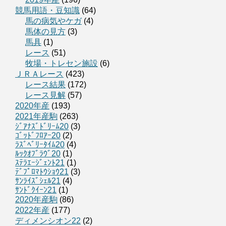
競馬用語・豆知識
(64)
馬の病気やケガ
(4)
馬体の見方
(3)
馬具
(1)
レース
(51)
牧場・トレセン施設
(6)
ＪＲＡレース
(423)
レース結果
(172)
レース見解
(57)
2020年産
(193)
2021年産駒
(263)
ｼﾞｱﾅｽﾞﾄﾞﾘｰﾑ20
(3)
ｺﾞｯﾄﾞﾌﾛｱｰ20
(2)
ﾗｽﾞﾍﾞﾘｰﾀｲﾑ20
(4)
ﾙｯｸｵﾌﾞﾗｳﾞ20
(1)
ｽﾃﾗｴｰｼﾞｪﾝﾄ21
(1)
ﾃﾞﾌﾟﾛﾏﾄｳｼｮｳ21
(3)
ｻﾝﾗｲｽﾞｼｪﾙ21
(4)
ｻﾝﾄﾞｸｲｰﾝ21
(1)
2020年産駒
(86)
2022年産
(177)
ディメンシオン22
(2)