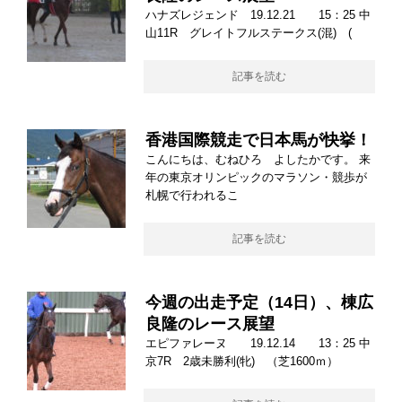
ハナズレジェンド 19.12.21 15：25 中
山11R グレイトフルステークス(混) (
記事を読む
香港国際競走で日本馬が快挙！
こんにちは、むねひろ よしたかです。 来
年の東京オリンピックのマラソン・競歩が
札幌で行われるこ
記事を読む
今週の出走予定（14日）、棟広
良隆のレース展望
エピファレーヌ 19.12.14 13：25 中
京7R 2歳未勝利(牝) （芝1600ｍ）