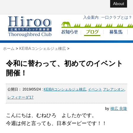
About
ホーム
>
KEIBAコンシェルジュ棟広
>
令和に替わって、初めてのイベント
開催！
公開日：
2019/05/24
:
KEIBAコンシェルジュ棟広
,
イベント
アレアシオン
,
レフィナーダ'17
by
棟広 良隆
こんにちは、むねひろ よしたかです。
今週は何と言っても、日本ダービーです！！