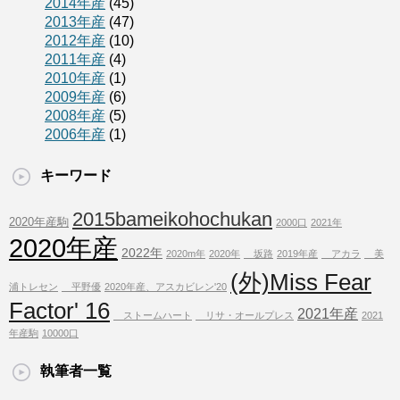
2014年産
(45)
2013年産
(47)
2012年産
(10)
2011年産
(4)
2010年産
(1)
2009年産
(6)
2008年産
(5)
2006年産
(1)
キーワード
2015bameikohochukan
2020年産駒
2000口
2021年
2020年産
2022年
2020m年
2020年
坂路
2019年産
アカラ
美
(外)Miss Fear
浦トレセン
平野優
2020年産、アスカビレン'20
Factor' 16
2021年産
ストームハート
リサ・オールプレス
2021
年産駒
10000口
執筆者一覧