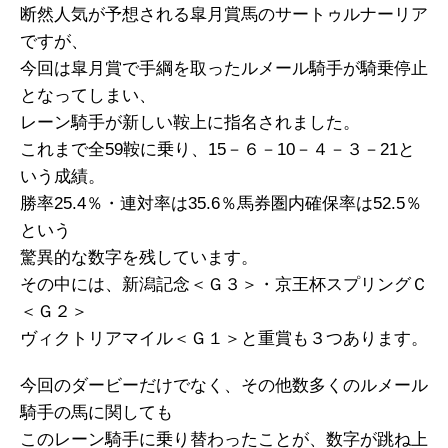
断然人気が予想される皐月賞馬のサートゥルナーリア
ですが、
今回は皐月賞で手綱を取ったルメール騎手が騎乗停止
となってしまい、
レーン騎手が新しい鞍上に指名されました。
これまで全59鞍に乗り、15－６－10－４－３－21と
いう成績。
勝率25.4％・連対率は35.6％馬券圏内確保率は52.5％
という
驚異的な数字を残しています。
その中には、新潟記念＜Ｇ３＞・京王杯スプリングＣ
＜Ｇ２＞
ヴィクトリアマイル＜Ｇ１＞と重賞も３つあります。
今回のダービーだけでなく、その他数多くのルメール
騎手の馬に関しても
このレーン騎手に乗り替わったことが、数字が跳ね上