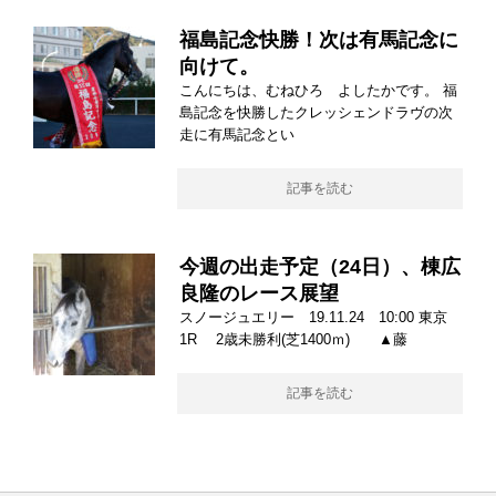
福島記念快勝！次は有馬記念に
向けて。
こんにちは、むねひろ よしたかです。 福
島記念を快勝したクレッシェンドラヴの次
走に有馬記念とい
記事を読む
今週の出走予定（24日）、棟広
良隆のレース展望
スノージュエリー 19.11.24 10:00 東京
1R 2歳未勝利(芝1400ｍ) ▲藤
記事を読む