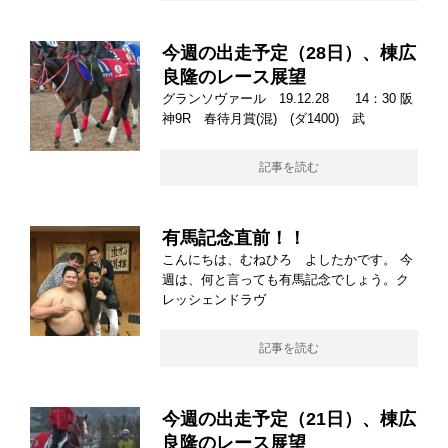
今週の出走予定（28日）、棟広
良隆のレース展望
グランソヴァール 19.12.28 14：30 阪
神9R 春待月賞(混) (ダ1400) 武
記事を読む
有馬記念直前！！
こんにちは、むねひろ よしたかです。 今
週は、何と言っても有馬記念でしょう。ク
レッシェンドラヴ
記事を読む
今週の出走予定（21日）、棟広
良隆のレース展望