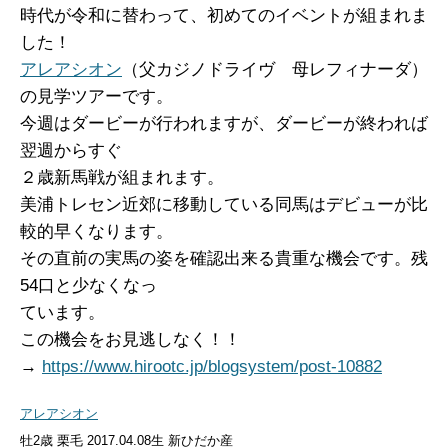
時代が令和に替わって、初めてのイベントが組まれま
した！
アレアシオン
（父カジノドライヴ 母レフィナーダ）
の見学ツアーです。
今週はダービーが行われますが、ダービーが終われば
翌週からすぐ
２歳新馬戦が組まれます。
美浦トレセン近郊に移動している同馬はデビューが比
較的早くなります。
その直前の実馬の姿を確認出来る貴重な機会です。残
54口と少なくなっ
ています。
この機会をお見逃しなく！！
→
https://www.hirootc.jp/blogsystem/post-10882
アレアシオン
牡
2歳 栗毛 2017.04.08生 新ひだか産