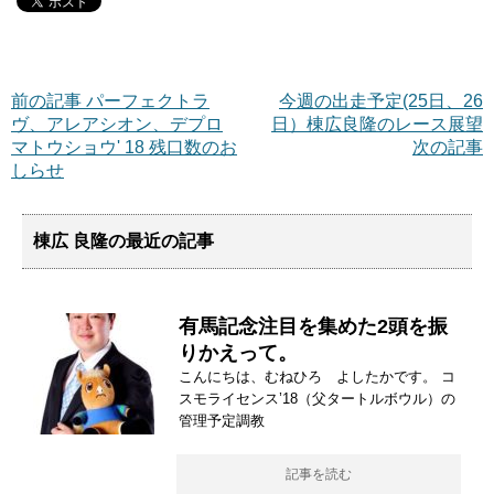
前の記事 パーフェクトラ
今週の出走予定(25日、26
ヴ、アレアシオン、デプロ
日）棟広良隆のレース展望
マトウショウ' 18 残口数のお
次の記事
しらせ
棟広 良隆の最近の記事
有馬記念注目を集めた2頭を振
りかえって。
こんにちは、むねひろ よしたかです。 コ
スモライセンス’18（父タートルボウル）の
管理予定調教
記事を読む