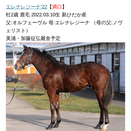
エレナレジーナ’22
【
満口
】
牡2
歳 鹿毛 2022.03.10生 新ひだか産
父:オルフェーヴル 母:エレナレジーナ （母の父:ノヴ
ェリスト）
美浦・加藤征弘厩舎予定