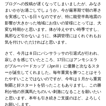
ブログへの投稿が遅くなってしまいましたが、みなさ
まいかがお過ごしでしょうか。今が厳寒期で朝の寒さ
を実感している日々なのですが、特に能登半島地震の
影響が大きかった地域にお住いの皆様にとっては、大
変な時期かと思います。体が冷えやすい時季ですし、
風邪など引かないように、体調管理にはくれぐれもお
気を付けいただければと思います。
さて、今月は８日にパンサラッサの引退式が行われ、
寂しさを感じていたところ、17日にはアンモシエラ
がブルーバードカップ（JpnⅢ）に優勝と次なるスタ
ーが誕生してくれました。毎年重賞を勝つことはそう
たやすいことではないのですが、今年は１月から重賞
制覇と好スタートを切ったこともありますし、この勝
利が他の所属馬たちのいい刺激になることを願いたい
と思います。本年も引き続きご支援のほど、よろしく
お願いします。