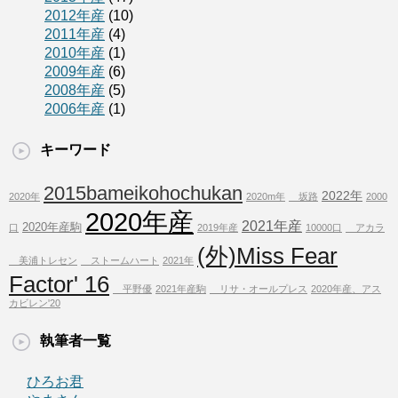
2012年産
(10)
2011年産
(4)
2010年産
(1)
2009年産
(6)
2008年産
(5)
2006年産
(1)
キーワード
2015bameikohochukan
2022年
2020年
2020m年
坂路
2000
2020年産
2021年産
2020年産駒
口
2019年産
10000口
アカラ
(外)Miss Fear
美浦トレセン
ストームハート
2021年
Factor' 16
平野優
2021年産駒
リサ・オールプレス
2020年産、アス
カビレン'20
執筆者一覧
ひろお君