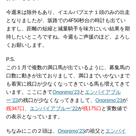
今週末は除外もあり、イエルバブエナ１頭のみの出走
となりましたが、坂路での4F50秒台の時計も出てい
ますし、距離の短縮と減量騎手を味方にいい結果を期
待したいところですね。今週もご声援のほど、よろし
くお願いします。
P.S.
この１月で複数の満口馬が出ているように、募集馬の
口数に動きが出ておりまして、満口までいかないまで
も着実に残口が少なくなってきている馬も増えてきて
います。ここにきて
Ononimo’23
と
エンパイアブル
ー’22
の残口が少なくなってきまして、
Ononimo’23
が
残347口
、
エンパイアブルー’22
が
残175口
と実数値で
の表示となっています。
ちなみにこの２頭は、
Ononimo’23
の祖父と
エンパイ