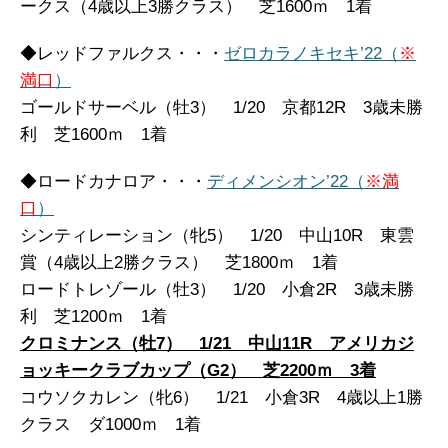
ークス（4歳以上3勝クラス） 芝1600ｍ 1着
◆レッドファルクス・・・
ゼロカラノキセキ’22（
※
満口
）
ゴールドサーベル（牡3） 1/20 京都12R 3歳未勝
利 芝1600ｍ 1着
◆ロードカナロア・・・
ディメンシオン’22（
※満
口
）
シンティレーション（牝5） 1/20 中山10R 東雲
賞（4歳以上2勝クラス） 芝1800ｍ 1着
ロードトレゾール（牡3） 1/20 小倉2R 3歳未勝
利 芝1200ｍ 1着
クロミナンス（牡7） 1/21 中山11R アメリカジ
ョッキークラブカップ（G2） 芝2200ｍ 3着
コウソクカレン（牝6） 1/21 小倉3R 4歳以上1勝
クラス ダ1000ｍ 1着