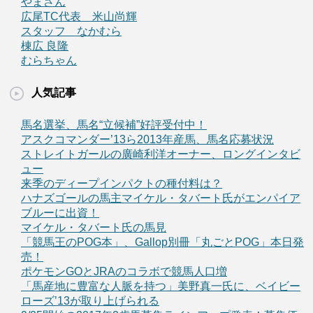
やまさん
広尾TC代表 米山尚輝
スタッフ なかむら
棟広 良隆
むらちゃん
人気記事
馬名選挙、馬名“立候補”好評受付中！
アスクコマンダー’13ら2013年産馬、馬名応募状況
ストレイトガールの廣崎利洋オーナー、ロングインタビ
ュー
来季のディープインパクトの種付料は？
ハナズゴールの馬主マイケル・タバート氏がエンパイア
ブルーに出資！
マイケル・タバート氏の馬見
「競馬王のPOG本」、Gallop別冊「丸ごとPOG」本日発
売！
ポケモンGOとJRAのコラボで競馬人口増
「馬産地に豊富な人脈を持つ」美野真一氏に、ベイビー
ローズ’13が取り上げられる