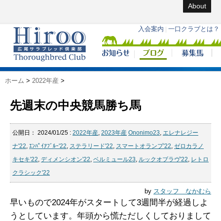
About
ホーム
>
2022年産
>
先週末の中央競馬勝ち馬
公開日：
2024/01/25
:
2022年産
,
2023年産
Ononimo23
,
エレナレジー
ナ'22
,
ｴﾝﾊﾟｲｱﾌﾞﾙｰ'22
,
ステラリード'22
,
スマートオランプ'22
,
ゼロカラノ
キセキ'22
,
ディメンシオン'22
,
ベルミュール23
,
ルックオブラヴ'22
,
レトロ
クラシック'22
by
スタッフ なかむら
早いもので2024年がスタートして3週間半が経過しよ
うとしています。年頭から慌ただしくしておりまして