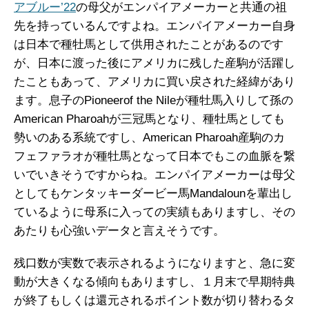
アブルー’22
の母父がエンパイアメーカーと共通の祖
先を持っているんですよね。エンパイアメーカー自身
は日本で種牡馬として供用されたことがあるのです
が、日本に渡った後にアメリカに残した産駒が活躍し
たこともあって、アメリカに買い戻された経緯があり
ます。息子のPioneerof the Nileが種牡馬入りして孫の
American Pharoahが三冠馬となり、種牡馬としても
勢いのある系統ですし、American Pharoah産駒のカ
フェファラオが種牡馬となって日本でもこの血脈を繋
いでいきそうですからね。エンパイアメーカーは母父
としてもケンタッキーダービー馬Mandalounを輩出し
ているように母系に入っての実績もありますし、その
あたりも心強いデータと言えそうです。
残口数が実数で表示されるようになりますと、急に変
動が大きくなる傾向もありますし、１月末で早期特典
が終了もしくは還元されるポイント数が切り替わるタ