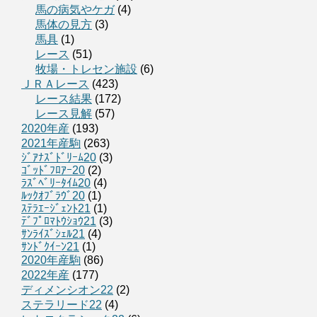
馬の病気やケガ
(4)
馬体の見方
(3)
馬具
(1)
レース
(51)
牧場・トレセン施設
(6)
ＪＲＡレース
(423)
レース結果
(172)
レース見解
(57)
2020年産
(193)
2021年産駒
(263)
ｼﾞｱﾅｽﾞﾄﾞﾘｰﾑ20
(3)
ｺﾞｯﾄﾞﾌﾛｱｰ20
(2)
ﾗｽﾞﾍﾞﾘｰﾀｲﾑ20
(4)
ﾙｯｸｵﾌﾞﾗｳﾞ20
(1)
ｽﾃﾗｴｰｼﾞｪﾝﾄ21
(1)
ﾃﾞﾌﾟﾛﾏﾄｳｼｮｳ21
(3)
ｻﾝﾗｲｽﾞｼｪﾙ21
(4)
ｻﾝﾄﾞｸｲｰﾝ21
(1)
2020年産駒
(86)
2022年産
(177)
ディメンシオン22
(2)
ステラリード22
(4)