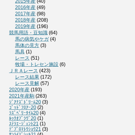
2015年産
(40)
2016年産
(49)
2017年産
(98)
2018年産
(208)
2019年産
(196)
競馬用語・豆知識
(64)
馬の病気やケガ
(4)
馬体の見方
(3)
馬具
(1)
レース
(51)
牧場・トレセン施設
(6)
ＪＲＡレース
(423)
レース結果
(172)
レース見解
(57)
2020年産
(193)
2021年産駒
(263)
ｼﾞｱﾅｽﾞﾄﾞﾘｰﾑ20
(3)
ｺﾞｯﾄﾞﾌﾛｱｰ20
(2)
ﾗｽﾞﾍﾞﾘｰﾀｲﾑ20
(4)
ﾙｯｸｵﾌﾞﾗｳﾞ20
(1)
ｽﾃﾗｴｰｼﾞｪﾝﾄ21
(1)
ﾃﾞﾌﾟﾛﾏﾄｳｼｮｳ21
(3)
ｻﾝﾗｲｽﾞｼｪﾙ21
(4)