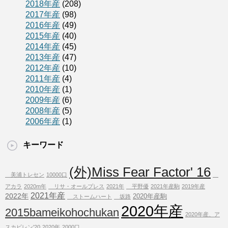
2018年産
(208)
2017年産
(98)
2016年産
(49)
2015年産
(40)
2014年産
(45)
2013年産
(47)
2012年産
(10)
2011年産
(4)
2010年産
(1)
2009年産
(6)
2008年産
(5)
2006年産
(1)
キーワード
(外)Miss Fear Factor' 16
美浦トレセン
10000口
アカラ
2020m年
リサ・オールプレス
2021年
平野優
2021年産駒
2019年産
2021年産
2022年
2020年産駒
ストームハート
坂路
2020年産
2015bameikohochukan
2020年産、ア
スカビレン'20
2020年
2000口