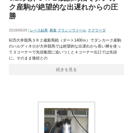
ク産駒が絶望的な出遅れからの圧
勝
2018/06/26 |
レース結果
,
募集
グランソヴァール
,
ナグラーダ
6/25大井競馬３Ｒ２歳新馬戦（ダート1400ｍ）でダンカーク産駒
のハルディネロが大井競馬では絶望的な出遅れから長い脚を使っ
て３コーナーで先頭集団に追いつくと４コーナー出口では先頭
に。そのまま後続との
続きを見る