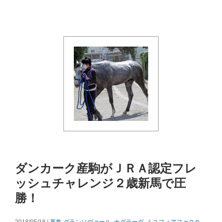
ダンカーク産駒がＪＲＡ認定フレ
ッシュチャレンジ２歳新馬で圧
勝！