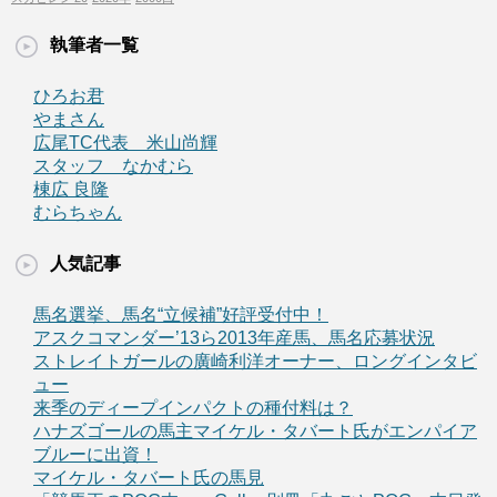
執筆者一覧
ひろお君
やまさん
広尾TC代表 米山尚輝
スタッフ なかむら
棟広 良隆
むらちゃん
人気記事
馬名選挙、馬名“立候補”好評受付中！
アスクコマンダー’13ら2013年産馬、馬名応募状況
ストレイトガールの廣崎利洋オーナー、ロングインタビ
ュー
来季のディープインパクトの種付料は？
ハナズゴールの馬主マイケル・タバート氏がエンパイア
ブルーに出資！
マイケル・タバート氏の馬見