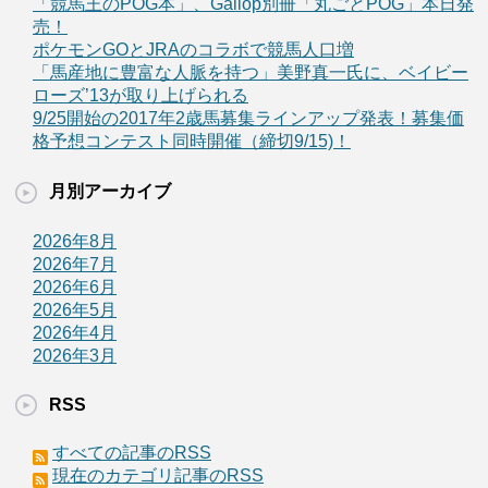
「競馬王のPOG本」、Gallop別冊「丸ごとPOG」本日発
売！
ポケモンGOとJRAのコラボで競馬人口増
「馬産地に豊富な人脈を持つ」美野真一氏に、ベイビー
ローズ’13が取り上げられる
9/25開始の2017年2歳馬募集ラインアップ発表！募集価
格予想コンテスト同時開催（締切9/15)！
月別アーカイブ
2026年8月
2026年7月
2026年6月
2026年5月
2026年4月
2026年3月
RSS
すべての記事のRSS
現在のカテゴリ記事のRSS