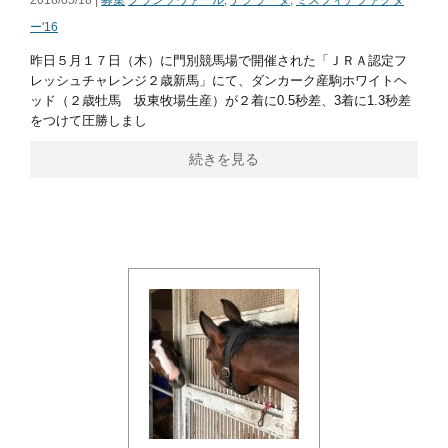
2018/05/18 |
募集
グランソヴァール
,
ナグラーダ
,
ミスフィアファクタ
ー'16
昨日５月１７日（木）に門別競馬場で開催された「ＪＲＡ認定フ
レッシュチャレンジ２歳新馬」にて、ダンカーク産駒ホワイトヘ
ッド（２歳牡馬 坂東牧場生産）が２着に0.5秒差、3着に1.3秒差
をつけて圧勝しまし
続きを見る