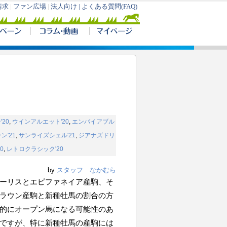
20
,
ウインアルエット'20
,
エンパイアブル
ン'21
,
サンライズシェル'21
,
ジアナズドリ
0
,
レトロクラシック'20
by
スタッフ なかむら
ーリスとエピファネイア産駒、そ
ラウン産駒と新種牡馬の割合の方
的にオープン馬になる可能性のあ
ですが、特に新種牡馬の産駒には