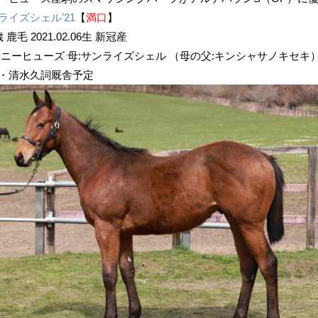
ライズシェル’21
【
満口
】
歳 鹿毛 2021.02.06生 新冠産
ヘニーヒューズ 母:サンライズシェル （母の父:キンシャサノキセキ
・清水久詞厩舎予定