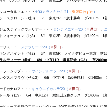
マイヤルプス（せん5） 6/4 東京11R アハルテケステークス（O
ッコータルマエ・・・
ゼロカラノキセキ’21（
※残口わずか
）
シースタローン（牡3） 6/5 東京2R 3歳未勝利 ダ2100ｍ 1
ジェスティックウォリアー・・・
ミンティエアー’20（
※満口
）
、
トフォーチュン（牝3） 6/4 東京2R 3歳未勝利 ダ1400ｍ 1
ーリス・・・
ステラリード’20（
※満口
）
キングポイント（牡2） 6/4 東京5R メイクデビュー東京 芝16
ラルディーナ（牝4） 6/4 中京11R 鳴尾記念（G3） 芝2000
ーラーシップ・・・
ウインアルエット’20（
※満口
）
ングスオブラヴ（せん3） 6/5 中京4R 3歳未勝利 ダ1400ｍ 
ードカナロア・・・
キョウエイカルラ’20（
※満口
）
トール（牡3） 6/4 中京12R 3歳以上2勝クラス ダ1400ｍ 1
ーヒューズ産駒のスマッシングハーツがアルデバランS（OP）に