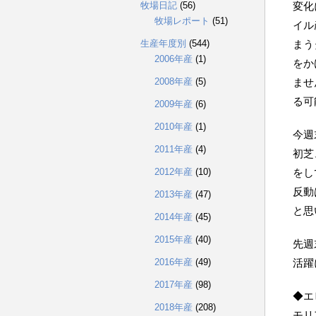
牧場日記
(56)
変化
牧場レポート
(51)
イル
生産年度別
(544)
まう
2006年産
(1)
をか
2008年産
(5)
ませ
る可
2009年産
(6)
2010年産
(1)
今週
2011年産
(4)
初芝
2012年産
(10)
をし
反動
2013年産
(47)
と思
2014年産
(45)
2015年産
(40)
先週
2016年産
(49)
活躍
2017年産
(98)
◆エ
2018年産
(208)
モリ