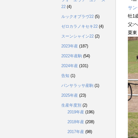
22
(4)
サン
牡
1
ルックオブラヴ22
(5)
父:
ゼロカラノキセキ22
(4)
栗東
スーンシャイン22
(2)
2023年産
(187)
2022年産駒
(54)
2024年産
(101)
告知
(1)
パンサラッサ産駒
(1)
2025年産
(23)
生産年度別
(2)
2019年産
(196)
2018年産
(208)
2017年産
(98)