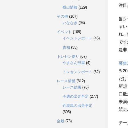
注目
残口情報
(129)
その他
(107)
当ク
いななき
(94)
ゃい
イベント
(109)
れ。
イベントレポート
(45)
です
告知
(55)
是非
トレセン便り
(67)
やまさん部屋
(4)
募集
※2
トレセンレポート
(62)
だけ
レース情報
(812)
新規
レース結果
(76)
口数
今週の出走予定
(277)
未満
近親馬の出走予定
競走
(395)
全般
(73)
チー