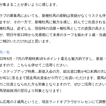
が集まることが多いように感じます。
ラブの募集馬においても、新種牡馬の産駒は実績がなくリスクも伴
ますが、その一方で、新種牡馬に魅力を感じ、好んでご出資される
種牡馬は、必ずしも、現役時の活躍＝種牡馬としての資質の高さと
が、明日午前11時から先着順にて未来のターフを賑わす１歳・当
ご検討いただければと思います。
馬一覧
022年6月・7月の早期特典18％ポイント還元も魅力的ですし、新
ますので、こちらも併せてご活用ください。
・ステップアップ特典…新規入会の方、総出資口数が4口未満の方
が4口に至るまで競走馬出資金が０円でご出資いただけます。愛馬
のご出資となられた方も対象となりますので、ぜひご活用ください
馬登録抹消の翌日より対象となります）
ム広尾の２歳馬というと、現在ランドオブラヴがトレセンにて調整