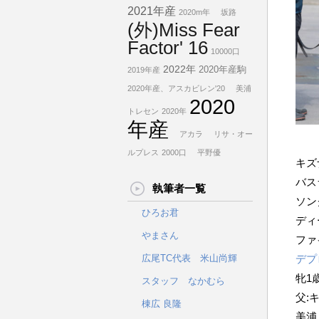
2021年産
2020m年
坂路
(外)Miss Fear
Factor' 16
10000口
2022年
2020年産駒
2019年産
2020年産、アスカビレン'20
美浦
2020
トレセン
2020年
年産
アカラ
リサ・オー
ルプレス
2000口
平野優
キズ
バス
執筆者一覧
ソン
ひろお君
ディ
やまさん
ファ
広尾TC代表 米山尚輝
デプ
牝
1
スタッフ なかむら
父:
棟広 良隆
美浦