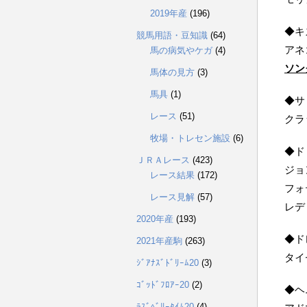
2019年産
(196)
◆キ
競馬用語・豆知識
(64)
アネ
馬の病気やケガ
(4)
ソン
馬体の見方
(3)
馬具
(1)
◆サ
レース
(51)
クラ
牧場・トレセン施設
(6)
◆ド
ＪＲＡレース
(423)
ジョ
レース結果
(172)
フォ
レース見解
(57)
レデ
2020年産
(193)
◆ド
2021年産駒
(263)
タイ
ｼﾞｱﾅｽﾞﾄﾞﾘｰﾑ20
(3)
ｺﾞｯﾄﾞﾌﾛｱｰ20
(2)
◆ヘ
ﾗｽﾞﾍﾞﾘｰﾀｲﾑ20
(4)