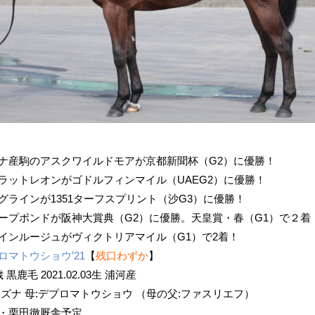
ナ産駒のアスクワイルドモアが京都新聞杯（G2）
に優勝！
ラットレオンがゴドルフィンマイル（UAEG2）に優勝！
グラインが1351ターフスプリント（沙G3）に優勝！
ープボンドが阪神大賞典（G2）に優勝。天皇賞・春（G1）で２着
インルージュがヴィクトリアマイル（G1）で2着！
ロマトウショウ’21
【
残口わずか
】
歳 黒鹿毛 2021.02.03生 浦河産
キズナ 母:デプロマトウショウ （母の父:ファスリエフ）
・栗田徹厩舎予定