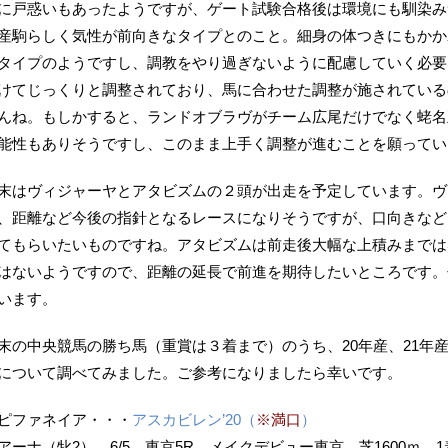
に戸惑いもあったようですが、ゲート試験合格後は環境にも馴染み
産駒らしく気性が前向きなタイプとのこと。細身の体つきにもかか
タイプのようですし、調教をやり過ぎないように配慮していく必要
けてじっくりと調整されており、馬に合わせた調整が施されている
んね。もしかすると、ランドオブラヴがチーム広尾だけでなく蛯名
能性もありそうですし、このまま上手く調整が進むことを願ってい
末はヴィジャーヤとアタビズムの２頭が出走を予定しています。ヴ
、距離など今後の指針となるレースになりそうですが、口向きなど
てもらいたいものですね。アタビズムは前走後大幅な上積みまでは
はないようですので、距離の延長で前進を期待したいところです。
います。
末の中央競馬の勝ち馬（重賞は３着まで）のうち、20年産、21年
について調べてみました。ご参考になりましたら幸いです。
ピファネイア・・・
アスカビレン’20（
※満口
）
アーナ（牝2） 6/5 東京5R メイクデビュー東京 芝1600ｍ 1