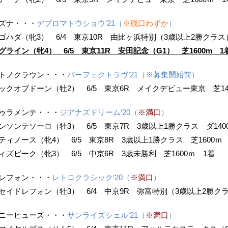
ズナ・・・
デプロマトウショウ’21（
※残口わずか
）
ゴハダ（牝3） 6/4 東京10R 由比ヶ浜特別（3歳以上2勝クラス）
グライン（牝4） 6/5 東京11R 安田記念（G1） 芝1600m 1
トノクラウン・・・
パーフェクトラヴ’21（※募集開始前）
ックオブドーン（牡2） 6/5 東京6R メイクデビュー東京 芝14
ゥラメンテ・・・
ジアナズドリーム’20（
※満口
）
ンソンテソーロ（牡3） 6/5 東京7R 3歳以上1勝クラス ダ140
ティノース（牝4） 6/5 東京8R 3歳以上1勝クラス 芝1600ｍ
ィズビーク（牝3） 6/5 中京6R 3歳未勝利 芝1600ｍ 1着
レフォン・・・
レトロクラシック’20（
※満口
）
セイドレフォン（牡3） 6/4 中京9R 弥富特別（3歳以上2勝クラ
ニーヒューズ・・・
サンライズシェル’21（
※満口
）