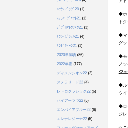
アド
ﾙｯｸｵﾌﾞﾗｳﾞ20
(1)
◆ホ
ｽﾃﾗｴｰｼﾞｪﾝﾄ21
(1)
トク
ﾃﾞﾌﾟﾛﾏﾄｳｼｮｳ21
(3)
◆マ
ｻﾝﾗｲｽﾞｼｪﾙ21
(4)
グッ
ｻﾝﾄﾞｸｲｰﾝ21
(1)
2020年産駒
(86)
◆モ
ノッ
2022年産
(177)
ジェ
ディメンシオン22
(2)
ステラリード22
(4)
◆ル
レトロクラシック22
(6)
ウイ
ハイアーラヴ22
(5)
◆ロ
エンパイアブルー22
(6)
ジレ
エレナレジーナ22
(5)
ヘニ
フォーエヴァーユアーズ