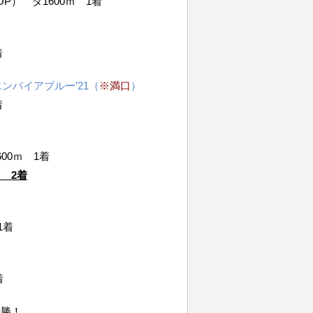
P） ダ1600ｍ 1着
着
エンパイアブルー’21（
※満口
）
着
00ｍ 1着
ｍ 2着
1着
着
優勝！