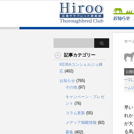
ホー
記事カテゴリー
KEIBAコンシェルジュ棟
広
(402)
公開
ー'21
お知らせ
(765)
その他
(97)
ーム'2
キャンペーン・プレゼ
ント
(76)
早い
コラム更新
(55)
れか
メディア掲載情報
(92)
が大
る馬
募集
(402)