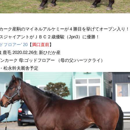
カーク産駒のマイネルアルケミーが４勝目を挙げてオープン入り！
スジャイアントがＪＢＣ２歳優駿（Jpn3）に優勝！
ドフロアー’ 20
【
満口直前
】
歳 鹿毛 2020.02.26生 新ひだか産
ダンカーク 母:ゴッドフロアー （母の父:ハーツクライ）
・松永幹夫厩舎予定