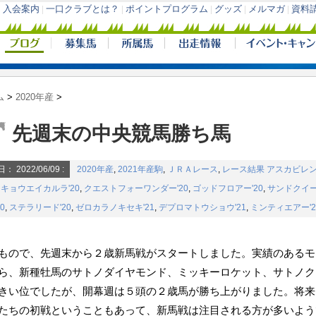
ム
>
2020年産
>
先週末の中央競馬勝ち馬
日：
2022/06/09
:
2020年産
,
2021年産駒
,
ＪＲＡレース
,
レース結果
アスカビレン'
,
キョウエイカルラ'20
,
クエストフォーワンダー'20
,
ゴッドフロアー'20
,
サンドクイー
0
,
ステラリード'20
,
ゼロカラノキセキ'21
,
デプロマトウショウ'21
,
ミンティエアー'2
もので、先週末から２歳新馬戦がスタートしました。実績のあるモ
ら、新種牡馬のサトノダイヤモンド、ミッキーロケット、サトノク
きい位でしたが、開幕週は５頭の２歳馬が勝ち上がりました。将来
たちの初戦ということもあって、新馬戦は注目される方が多いよう