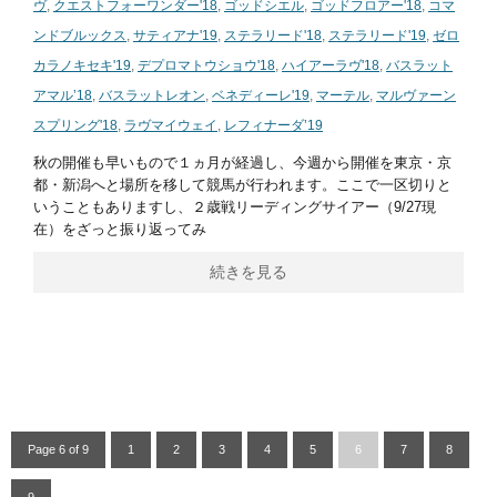
ヴ
,
クエストフォーワンダー'18
,
ゴッドシエル
,
ゴッドフロアー'18
,
コマ
ンドブルックス
,
サティアナ'19
,
ステラリード'18
,
ステラリード'19
,
ゼロ
カラノキセキ'19
,
デプロマトウショウ'18
,
ハイアーラヴ'18
,
バスラット
アマル’18
,
バスラットレオン
,
ベネディーレ'19
,
マーテル
,
マルヴァーン
スプリング'18
,
ラヴマイウェイ
,
レフィナーダ’19
秋の開催も早いもので１ヵ月が経過し、今週から開催を東京・京
都・新潟へと場所を移して競馬が行われます。ここで一区切りと
いうこともありますし、２歳戦リーディングサイアー（9/27現
在）をざっと振り返ってみ
続きを見る
Page 6 of 9
1
2
3
4
5
6
7
8