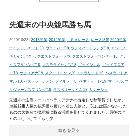
先週末の中央競馬勝ち馬
2020/10/22 |
2018年産
,
2019年産
,
ＪＲＡレース
,
レース結果
2020年産
,
ウインアルエット'20
,
ヴェイパー'18
,
ウディバードソング'18
,
エベーヌ
,
ギガインパクト
,
クエストフォーラヴ
,
クエストフォーワンダー'18
,
グレ
イスフルソング'18
,
コスモライセンス'18
,
ゴッドシエル
,
ゴッドフロア
ー'18
,
サティアナ'19
,
スターリーソング
,
ステラリード'19
,
バスラットア
マル’18
,
バスラットレオン
,
フィルメーザ
,
ベネディーレ'19
,
マーテル
,
マ
ルヴァーンスプリング'18
,
ラズベリータイム'18
,
リナーシェ
先週末の注目レースはパラスアテナの出走した秋華賞でしたが、
単勝12番人気の低評価を覆し４着に入線と、G1には届かなかった
ものの大舞台で掲示板に載る活躍を見せてくれました。最後のク
ビの上げ下げで「もう少
続きを見る