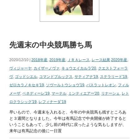
先週末の中央競馬勝ち馬
2020/12/10 |
2018年産
,
2019年産
,
ＪＲＡレース
,
レース結果
2020年産
,
ヴィジャーヤ
,
カイザーノヴァ
,
キョウエイカルラ'20
,
クエストフォーラ
ヴ
,
ゴッドシエル
,
コマンドブルックス
,
サティアナ'19
,
ステラリード'19
,
ゼロカラノキセキ'19
,
ソヴールトウショウ'19
,
バスラットレオン
,
フィル
メーザ
,
ベネディーレ'19
,
マーテル
,
ミンティエアー'20
,
リナーシェ
,
レト
ロクラシック'19
,
レフィナーダ’19
早いもので、今週末を入れると、今年の中央競馬も残すところあ
と３週間となりました。今年は有馬記念で中央開催が終了すると
いうこともあって、少し前の時代に戻ったような気もしますが、
来年は有馬記念の後に一日置