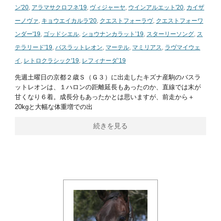
ン'20
,
アラマサクロフネ'19
,
ヴィジャーヤ
,
ウインアルエット'20
,
カイザ
ーノヴァ
,
キョウエイカルラ'20
,
クエストフォーラヴ
,
クエストフォーワ
ンダー'19
,
ゴッドシエル
,
ショウナンカラット’19
,
スターリーソング
,
ス
テラリード'19
,
バスラットレオン
,
マーテル
,
マミリアス
,
ラヴマイウェ
イ
,
レトロクラシック'19
,
レフィナーダ’19
先週土曜日の京都２歳Ｓ（Ｇ３）に出走したキズナ産駒のバスラ
ットレオンは、１ハロンの距離延長もあったのか、直線では末が
甘くなり６着。成長分もあったかとは思いますが、前走から＋
20kgと大幅な体重増での出
続きを見る