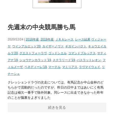
先週末の中央競馬勝ち馬
2020/12/24 |
2018年産
,
2019年産
,
ＪＲＡレース
,
レース結果
ヴィジャー
ヤ
,
ウインアルエット'20
,
カイザーノヴァ
,
ギガインパクト
,
キョウエイカ
ルラ'20
,
クエストフォーラヴ
,
ゴッドシエル
,
コマンドブルックス
,
サティ
アナ'19
,
ショウナンカラット’19
,
ステラリード'19
,
バスラットレオン
,
フ
ィルメーザ
,
ベネディーレ'19
,
マーテル
,
マミリアス
,
ラヴマイウェイ
,
リ
ナーシェ
クレッシェンドラヴの次走については、有馬記念か中山金杯のど
ちらかで流動的だったのですが、昨日の日中まではあいにく有馬
記念は補欠一番手で除外対象。同レースに出走できなかった昨年
のことが脳裏をよぎりました
続きを見る