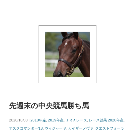
先週末の中央競馬勝ち馬
2020/10/08 |
2018年産
,
2019年産
,
ＪＲＡレース
,
レース結果
2020年産
,
アスクコマンダー'18
,
ヴィジャーヤ
,
カイザーノヴァ
,
クエストフォーラ