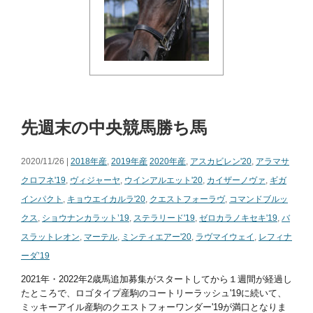
先週末の中央競馬勝ち馬
2020/11/26 |
2018年産
,
2019年産
2020年産
,
アスカビレン'20
,
アラマサ
クロフネ'19
,
ヴィジャーヤ
,
ウインアルエット'20
,
カイザーノヴァ
,
ギガ
インパクト
,
キョウエイカルラ'20
,
クエストフォーラヴ
,
コマンドブルッ
クス
,
ショウナンカラット’19
,
ステラリード'19
,
ゼロカラノキセキ'19
,
バ
スラットレオン
,
マーテル
,
ミンティエアー'20
,
ラヴマイウェイ
,
レフィナ
ーダ’19
2021年・2022年2歳馬追加募集がスタートしてから１週間が経過し
たところで、ロゴタイプ産駒のコートリーラッシュ'19に続いて、
ミッキーアイル産駒のクエストフォーワンダー'19が満口となりま