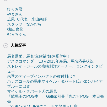
ひろお君
やまさん
広尾TC代表 米山尚輝
スタッフ なかむら
棟広 良隆
むらちゃん
人気記事
馬名選挙、馬名“立候補”好評受付中！
アスクコマンダー’13ら2013年産馬、馬名応募状況
ストレイトガールの廣崎利洋オーナー、ロングインタビ
ュー
来季のディープインパクトの種付料は？
ハナズゴールの馬主マイケル・タバート氏がエンパイア
ブルーに出資！
マイケル・タバート氏の馬見
「競馬王のPOG本」、Gallop別冊「丸ごとPOG」本日発
売！
ポケモンGOとJRAのコラボで競馬人口増