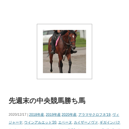
先週末の中央競馬勝ち馬
2020/12/17 |
2018年産
,
2019年産
2020年産
,
アラマサクロフネ'19
,
ヴィ
ジャーヤ
,
ウインアルエット'20
,
エベーヌ
,
カイザーノヴァ
,
ギガインパク