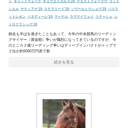
ト
,
キャットウォーク
,
キョウエイカルラ'20
,
クエストフォーラヴ
,
ゴッド
シエル
,
サティアナ'19
,
ステラリード'19
,
ソヴールトウショウ'19
,
バスラ
ットレオン
,
ベネディーレ'19
,
マーテル
,
ラヴマイウェイ
,
リナーシェ
,
レ
トロクラシック'19
師走も半ばを過ぎたこともあって、今年の中央競馬のリーディン
グサイヤー（賞金順）争いが熾烈になってきているのですが、今
のところ２歳リーディング争いはディープインパクトがトップで
２位が約5000万円差で新
続きを見る