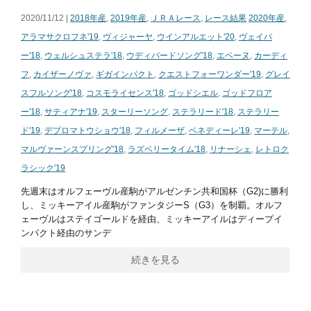
2020/11/12 |
2018年産
,
2019年産
,
ＪＲＡレース
,
レース結果
2020年産
,
アラマサクロフネ'19
,
ヴィジャーヤ
,
ウインアルエット'20
,
ヴェイパ
ー'18
,
ウェルシュステラ'18
,
ウディバードソング'18
,
エベーヌ
,
カーディ
フ
,
カイザーノヴァ
,
ギガインパクト
,
クエストフォーワンダー'19
,
グレイ
スフルソング'18
,
コスモライセンス'18
,
ゴッドシエル
,
ゴッドフロア
ー'18
,
サティアナ'19
,
スターリーソング
,
ステラリード'18
,
ステラリー
ド'19
,
デプロマトウショウ'18
,
フィルメーザ
,
ベネディーレ'19
,
マーテル
,
マルヴァーンスプリング'18
,
ラズベリータイム'18
,
リナーシェ
,
レトロク
ラシック'19
先週末はオルフェーヴル産駒がアルゼンチン共和国杯（G2)に勝利
し、ミッキーアイル産駒がファンタジーS（G3）を制覇。オルフ
ェーヴルはステイゴールドを経由、ミッキーアイルはディープイ
ンパクト経由のサンデ
続きを見る