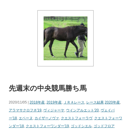
先週末の中央競馬勝ち馬
2020/11/05 |
2018年産
,
2019年産
,
ＪＲＡレース
,
レース結果
2020年産
,
アラマサクロフネ'19
,
ヴィジャーヤ
,
ウインアルエット'20
,
ヴェイパ
ー'18
,
エベーヌ
,
カイザーノヴァ
,
クエストフォーラヴ
,
クエストフォーワ
ンダー'18
,
クエストフォーワンダー'19
,
ゴッドシエル
,
ゴッドフロア