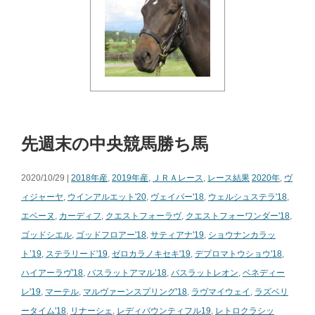
先週末の中央競馬勝ち馬
2020/10/29 |
2018年産
,
2019年産
,
ＪＲＡレース
,
レース結果
2020年
,
ヴ
ィジャーヤ
,
ウインアルエット'20
,
ヴェイパー'18
,
ウェルシュステラ'18
,
エベーヌ
,
カーディフ
,
クエストフォーラヴ
,
クエストフォーワンダー'18
,
ゴッドシエル
,
ゴッドフロアー'18
,
サティアナ'19
,
ショウナンカラッ
ト’19
,
ステラリード'19
,
ゼロカラノキセキ'19
,
デプロマトウショウ'18
,
ハイアーラヴ'18
,
バスラットアマル’18
,
バスラットレオン
,
ベネディー
レ'19
,
マーテル
,
マルヴァーンスプリング'18
,
ラヴマイウェイ
,
ラズベリ
ータイム'18
,
リナーシェ
,
レディバウンティフル19
,
レトロクラシッ