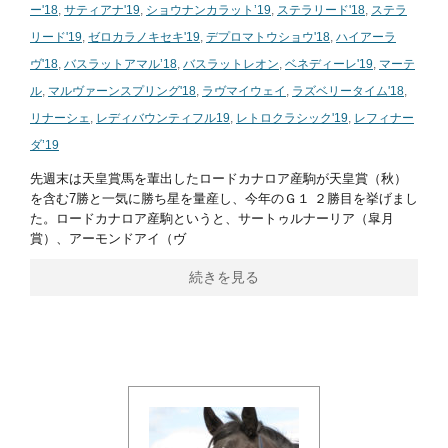
ー'18
,
サティアナ'19
,
ショウナンカラット’19
,
ステラリード'18
,
ステラ
リード'19
,
ゼロカラノキセキ'19
,
デプロマトウショウ'18
,
ハイアーラ
ヴ'18
,
バスラットアマル’18
,
バスラットレオン
,
ベネディーレ'19
,
マーテ
ル
,
マルヴァーンスプリング'18
,
ラヴマイウェイ
,
ラズベリータイム'18
,
リナーシェ
,
レディバウンティフル19
,
レトロクラシック'19
,
レフィナー
ダ’19
先週末は天皇賞馬を輩出したロードカナロア産駒が天皇賞（秋）
を含む7勝と一気に勝ち星を量産し、今年のＧ１ ２勝目を挙げまし
た。ロードカナロア産駒というと、サートゥルナーリア（皐月
賞）、アーモンドアイ（ヴ
続きを見る