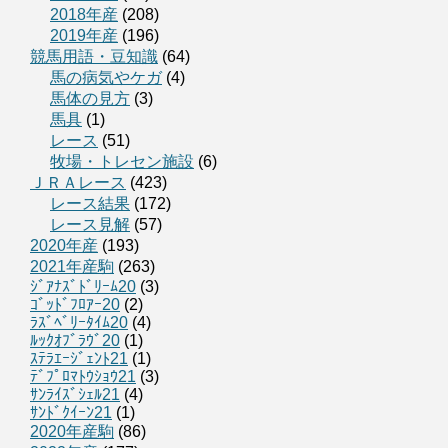
2018年産
(208)
2019年産
(196)
競馬用語・豆知識
(64)
馬の病気やケガ
(4)
馬体の見方
(3)
馬具
(1)
レース
(51)
牧場・トレセン施設
(6)
ＪＲＡレース
(423)
レース結果
(172)
レース見解
(57)
2020年産
(193)
2021年産駒
(263)
ｼﾞｱﾅｽﾞﾄﾞﾘｰﾑ20
(3)
ｺﾞｯﾄﾞﾌﾛｱｰ20
(2)
ﾗｽﾞﾍﾞﾘｰﾀｲﾑ20
(4)
ﾙｯｸｵﾌﾞﾗｳﾞ20
(1)
ｽﾃﾗｴｰｼﾞｪﾝﾄ21
(1)
ﾃﾞﾌﾟﾛﾏﾄｳｼｮｳ21
(3)
ｻﾝﾗｲｽﾞｼｪﾙ21
(4)
ｻﾝﾄﾞｸｲｰﾝ21
(1)
2020年産駒
(86)