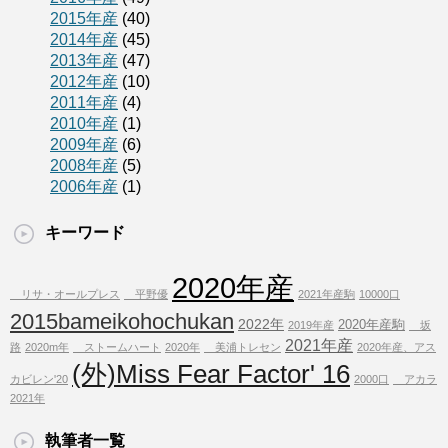
2015年産
(40)
2014年産
(45)
2013年産
(47)
2012年産
(10)
2011年産
(4)
2010年産
(1)
2009年産
(6)
2008年産
(5)
2006年産
(1)
キーワード
2020年産
リサ・オールプレス
平野優
2021年産駒
10000口
2015bameikohochukan
2022年
2020年産駒
2019年産
坂
2021年産
路
2020m年
ストームハート
2020年
美浦トレセン
2020年産、アス
(外)Miss Fear Factor' 16
カビレン'20
2000口
アカラ
2021年
執筆者一覧